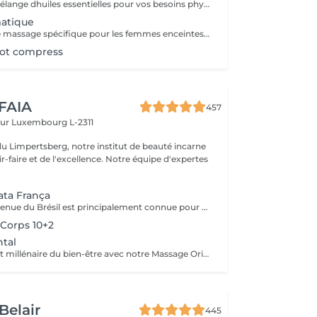
On choisira un mélange dhuiles essentielles pour vos besoins physiques. Un massage thérapeutique à laide dune technique spéciale pour vider les poches de liquide lymphatique et de rétention deau. Ce traitement est conçu pour aider à stimuler la circulation et daccroître la capacité du corps à éliminer les toxines et à absorber les éléments nutritifs. Vos huiles essentielles préférées peuvent être sélectionnées à votre arrivée.
atique
- 60 minutes - Ce massage spécifique pour les femmes enceintes permet de soulager le dos, les jambes et toutes autres parties du corps les plus mises à rude épreuve durant la grossesse. Attention ! Ce massage est toutefois déconseillé les 3 premiers mois et le dernier mois de grossesse.
hot compress
 FAIA
457
eur
Luxembourg L-2311
du Limpertsberg, notre institut de beauté incarne
t de l'excellence. Notre équipe d'expertes
ta França
Cette méthode venue du Brésil est principalement connue pour son massage lymphatique manuel drainant mais ce compose en réalité de 3 techniques différentes ! En effet la méthode Renata Franca, est une méthode revisité du drainage lymphatique traditionnel. La méthode devient une version plus tonique et plus ciblée du drainage lymphatique connu et pratiqué jusqu'à ce jour. Grâce à ces gestes toniques et fermes, ces pompages réguliers et un rythme plus rapide, il semblerait que la méthode Renata Franca permette d'obtenir des résultats plus rapides et visuellement impressionnants.
Corps 10+2
tal
Plongez dans l'art millénaire du bien-être avec notre Massage Oriental. Cette expérience vous transporte vers des contrées lointaines, alliant des techniques de massage traditionnelles à des parfums envoûtants. Laissez-vous envelopper par des mouvements doux et apaisants qui éveillent vos sens tout en relâchant les tensions. Découvrez l'harmonie du corps et de l'esprit dans une atmosphère exotique. Réservez votre voyage vers la sérénité aujourd'hui.
Belair
445