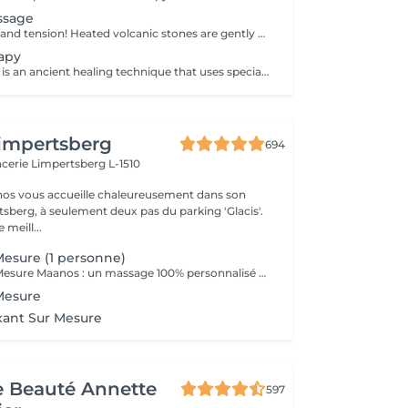
ssage
Melt away stress and tension! Heated volcanic stones are gently placed and massaged over the body to warm the muscles, increase circulation, and promote a deep state of relaxation. Perfect for relieving tension, easing anxiety, and restoring inner calm. Age restrictions: there are no age restrictions for this procedure. Post procedure recommendations: do not do sport and any sharp movements 2-3 hours after the procedure. Frequency: 1-2 times per week, 10 times in total. Repeat once in 3-6 months.
apy
Cupping therapy is an ancient healing technique that uses special cups to create gentle suction on the skin. This suction promotes blood flow, relieves muscle tension, reduces inflammation, and supports deep relaxation. The treatment can help release toxins, improve circulation, and ease chronic pain or stiffness. *Please note that cupping therapy could just be added to a massage service with includes back massage.
impertsberg
694
encerie
Limpertsberg L-1510
nos vous accueille chaleureusement dans son
tsberg, à seulement deux pas du parking 'Glacis'.
 meill...
esure (1 personne)
Le Massage Sur Mesure Maanos : un massage 100% personnalisé en fonction de vos besoins et de vos envies !
Mesure
xant Sur Mesure
de Beauté Annette
597