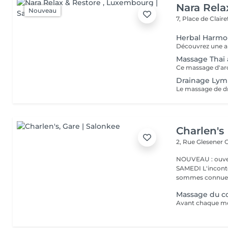
Nara Rela
Nouveau
7, Place de Clair
Herbal Harm
Massage Thaï
Drainage Lym
Charlen's
2, Rue Glesener
G
NOUVEAU : ouver
SAMEDI L'incontournable institut de beauté à Luxembourg. Nous
sommes connues 
Massage du co