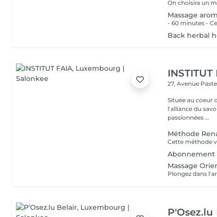
Massage arom
Back herbal 
INSTITUT
27, Avenue Past
Située au coeur 
l'alliance du savoir-faire e
passionnées ...
Méthode Rena
Abonnement 
Massage Orien
P'Osez.lu 