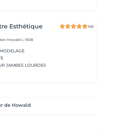
re Esthétique
148
lten
Howald L-1508
 MODELAGE
TE
UR JAMBES LOURDES
ur de Howald