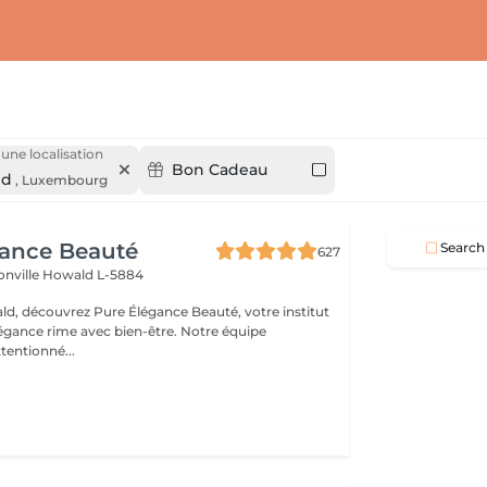
 une localisation
Bon Cadeau
ld
,
Luxembourg
gance Beauté
Search
627
onville
Howald L-5884
d, découvrez Pure Élégance Beauté, votre institut
légance rime avec bien-être. Notre équipe
tentionné...
s