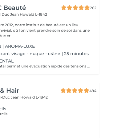
CC Beauté
262
d Duc Jean
Howald L-1842
 2012, notre institut de beauté est un lieu
vivial, où l'on vient prendre soin de soi dans une
e et ...
s | AROMA-LUXE
xant visage - nuque - crâne | 25 minutes
IENTAL
Le massage oriental permet une évacuation rapide des tensions nerveuses et des toxines, délie et assouplit les muscles, vous allez plonger dans un état de relaxation intense.
 & Hair
494
d-Duc Jean
Howald L-1842
ils
rcils