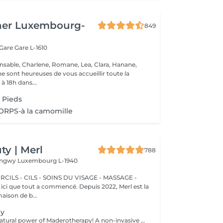
her Luxembourg-
849
 Gare
Gare L-1610
nsable, Charlene, Romane, Lea, Clara, Hanane,
e sont heureuses de vous accueillir toute la
à 18h dans...
 Pieds
RPS-à la camomille
y | Merl
788
Longwy
Luxembourg L-1940
CILS - CILS - SOINS DU VISAGE - MASSAGE -
aison de b...
py
Experience the natural power of Maderotherapy! A non-invasive massage technique using wooden tools. It improves circulation and lymphatic drainage, reduces cellulite, helps contour the body, and eliminates excess fluid. Types: - Brazilian: focuses on legs and glutes, helps shape the silhouette; - Abdomen: reduces volume and firms the skin; - Full body: promotes relaxation and overall recovery. Age restrictions: recommended to do from 16 years old. Post-procedure recommendations: do not do sports and any sharp movement for 2-3 hours after the procedure. Frequency: 2-3 times per week, 8-10 sessions. Repeat once in 3-6 months. Contraindications: pregnancy, inflammation, acne, varicose veins in the acute stage.