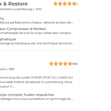
x & Restore
1
efontaine
Luxembourg L-1341
ony
Découvrez une alliance parfaite entre chaleur, détente et bien-être thaïlandais traditionnel. Ce soin luxueux débute par un massage aux compresses d'herbes thaïlandaises utilisant des pochons d'herbes chauffés à la vapeur pour détendre les muscles et favoriser une profonde relaxation, suivi d'une séance revitalisante de réflexologie plantaire thaïlandaise. Comprend : Massage aux compresses d'herbes thaïlandaises 90 min Réflexologie plantaire thaïlandaise 30 min Durée totale : 120 min Une expérience de bien-être profondément relaxante conçue pour rétablir l'équilibre, soulager les tensions et vous procurer une sensation de fraîcheur et de sérénité.
 aux Compresses d'Herbes
Ce massage d'aromathérapie de tout le corps utilise des compresses chaudes remplies d'un mélange d'herbes et a un effet calmant. Deux compresses seront fournis pour être ramenés à la maison après le massage.
phatique
Le massage de drainage lymphatique est une technique douce et rythmée qui stimule le système lymphatique, contribuant à l'élimination des toxines, à la réduction des gonflements et à la promotion d'une relaxation et d'un bien-être général.
993
are L-1631
ture tous les lundis !!!! NON STOP DU LUNDI AU
pour n...
rps complet huiles relaxantes
Avant chaque modelage nous vous conseillons un gommage du corps peau de velours qui rendra votre peau toute douce. Le modelage est réalise par des personnes diplômées