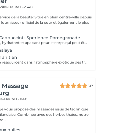
ier
Ville-Haute L-2340
uté! Situé en plein centre-ville depuis
st fournisseur officiel de la cour et également le plus
Cappuccini : Sperience Pomegranade
Un rituel luxueux, hydratant et apaisant pour le corps qui peut être personnalisé en fonction des besoins de la peau. La ligne est basée sur la grenade, un ingrédient fantastique,apaisant et antioxydant. Le résultat ? Renouvellement cellulaire, vitalité et hydratation ! POMEGRANATE BODY SCRUB: Avec le gommage corporel à base de poudre et de crème, savourez un rituel d'exfoliation de tout le corps d'une durée de 45 minutes. POMEGRANATE BODY MASSAGE : Massage en position allongée puis en position couchée avec la crème de massage sensoriel. Ce rituel dure 45 minutes. POMEGRANATE BODY WRAP : L'enveloppement est appliqué par des mouvements doux et laissé reposer 20 minutes avant de faire pénétrer le produit par un massage. Le rituel dure 60 minutes. POMEGRANATE RED SERENITY : Un délicieux rituel de 90 minutes alliant le pouvoir des graines de grenade aux puissants effets hydratants de la crème. POMEGRANATE SWEET COCOON : Plongez dans le monde de la grenade Sperience pendant 90 minutes avec ce rituel complet comprenant gommage, massage et enveloppement.
malaya
Tahitien
Corps et Esprit se ressourcent dans l'atmosphère exotique des trésors polynésiens, ces îles où la beauté, la générosité et la luxuriance ont un goût de paradis Gommage et massage du visage et du corps Massage manuel relax ou aux coquillages Tia Iri « la pensée Roo ».
i Massage
517
urg
lle-Haute L-1660
ge vous propose des massages issus de technique
aïlandaise. Combinée avec des herbes thaïes, notre
o...
aux huiles