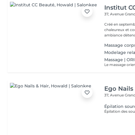
Institut 
37, Avenue Gran
Créé en septembre
chaleureux et con
ambiance détendu
Massage corp
Modelage rela
Massage | OR
Ego Nails
37, Avenue Gran
Épilation sourc
Épilation des sou