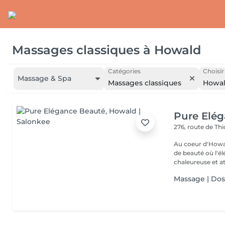
Massages classiques
à
Howald
Catégories
Choisir
Massage & Spa
Massages classiques
Howa
Pure Elé
276, route de Thi
Au coeur d'Howal
de beauté où l'é
chaleureuse et at
Massage | Do