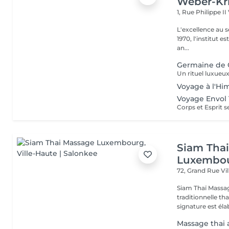
Weber-Kr
1, Rue Philippe II
L'excellence au service de la bea
1970, l'institut e
an...
Germaine de 
Voyage à l'Hi
Voyage Envol 
Siam Tha
Luxembo
72, Grand Rue
Vi
Siam Thaï Massa
traditionnelle th
signature est élab
Massage thai 