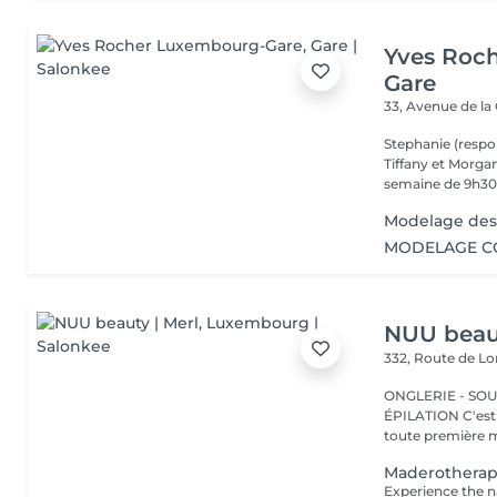
Yves Roc
Gare
33, Avenue de la
Stephanie (respo
Tiffany et Morgan
semaine de 9h30 
Modelage des
MODELAGE CO
NUU beaut
332, Route de 
ONGLERIE - SOUR
ÉPILATION C'est ici que tout a commencé. Depuis 2022, Merl est la
toute première m
Maderothera