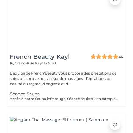
French Beauty Kayl
44
16, Grand-Rue
Kayl L-3650
L'équipe de French'Beauty vous propose des prestations de
soins du corps et du visage, de massages, d'épilations, de
beauté du regard, d'onglerie et d...
Séance Sauna
Accès à notre Sauna infrarouge, Séance seule ou en complément d'un soin. 20 Minutes de sauna+ Accès douche. Pensez à ramener votre serviette pour la séance. ATTENTION le sauna comporte des contres indications veillez à vous renseigner en cas de doutes.