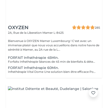
OXYZEN
285
2A, Rue de la Liberation
Mamer L-8425
Bienvenue à OXYZEN Mamer Luxembourg ! C'est avec un
immense plaisir que nous vous accueillons dans notre havre de
sérénité à Mamer, au 2A rue de la L...
FORFAIT Infrathérapie 45Min.
Forfaits Infrathérapie Séances de 45 min de bienfaits & détente profonde L'Infrathérapie utilise la chaleur des infrarouges longs, une technologie douce et naturelle qui pénètre en profondeur dans les tissus. Contrairement à la chaleur d'un sauna classique, les infrarouges longs réchauffent le corps de l'intérieur, stimulant la circulation, favorisant l'élimination des toxines et procurant une détente musculaire incomparable. Chaque séance de 45 minutes est une véritable parenthèse de régénération et de bien-être global. *Séance à l'unité Découverte à 49 € -1 séance de 45 min pour découvrir les bienfaits des infrarouges longs. - Offre spéciale découverte : achetez votre 1 séance et la 2 vous est offerte. *Forfait 5 Séances Renouveau à 200 € -5 séances de 45 min pour relancer la circulation et détoxifier l'organisme. -Recommandation : commencez avec 1 à 2 séances par semaine pendant 5 semaines, puis adaptez selon vos besoins. *Forfait 10 Séances Transformation à 350 € -10 séances de 45 min pour une cure complète, idéale pour alléger la silhouette et stimuler la vitalité. *Forfait 20 Séances Plénitude à 600 € -20 séances de 45 min pour un bien-être durable et une détente profonde. -Idéal pour une pratique régulière et des résultats visibles. Nos forfaits s'adaptent à vos besoins et sont aussi une formidable idée cadeau, parfaite pour offrir vitalité et sérénité à vos proches. Déconseillé aux femmes enceintes et en cas de contre-indication médicale (demander l'avis de votre médecin). Avertissement : Nos soins sont exclusivement dédiés au bien-être et à la relaxation. Ils ne remplacent pas un suivi médical et ne relèvent pas de la kinésithérapie.
FORFAIT Infrathérapie 60Min.
Infrathérapie Vital Dome Une solution bien-être efficace Pour votre 1 séance, merci de prendre rendez-vous par téléphone au 661 271 063, afin que nous puissions définir ensemble le programme le plus adapté à vos attentes. Le rythme de vie moderne génère stress, fatigue et déséquilibres. L'Infrathérapie Vital Dome utilise la chaleur des infrarouges longs, aux effets profonds et scientifiquement reconnus, pour offrir une solution préventive et régénérante. *Les bienfaits de l'Infrathérapie -Réduit et libère le stress et les tensions accumulées. -Élimine les toxines et affine la silhouette. -Procure une profonde relaxation et une décontraction musculaire. -Oxygène le corps et redonne tonus et vitalité. -Diminue la fatigue, améliore la concentration et la qualité du sommeil. -Rééquilibre l'horloge interne (idéal contre le jet-lag). ..... nous vous proposons le choix entre 38 programmes spécifiques Déroulement d'une séance Durée : 45 min ou 60 min selon vos besoins. Cabine individuelle : parfaitement aseptisée entre chaque passage. Température réglable : de 37 °C à 80 °C selon le programme choisi. Après la séance : serviettes fraîches à disposition pour stopper la sudation et retrouver une sensation immédiate de confort. À noter : la sudation obtenue grâce au sauna japonais par infrarouges longs est de type 2, différente de celle produite par l'effort physique. Elle n'entraîne pas de mauvaises odeurs, ce qui permet de reprendre vos activités ou le travail en toute tranquillité après une séance, même sur la pause de midi. L'Infrathérapie est une expérience de bien-être moderne, efficace et idéale à offrir en bon cadeau. Déconseillé aux femmes enceintes et en cas de contre-indication médicale (demander l'avis de votre médecin). Avertissement : Nos soins sont exclusivement dédiés au bien-être et à la relaxation. Ils ne remplacent pas un suivi médical et ne relèvent pas de la kinésithérapie.