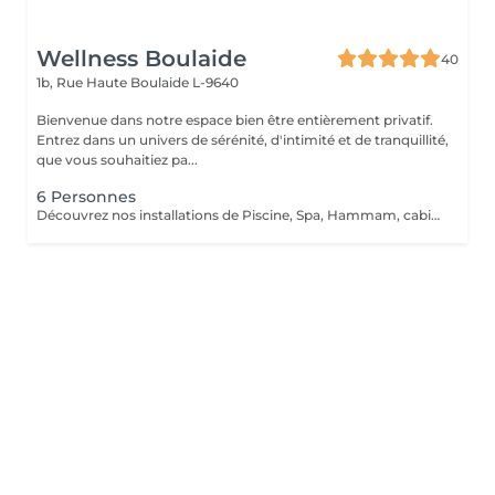
Wellness Boulaide
40
1b, Rue Haute
Boulaide L-9640
Bienvenue dans notre espace bien être entièrement privatif.
Entrez dans un univers de sérénité, d'intimité et de tranquillité,
que vous souhaitiez pa...
6 Personnes
Découvrez nos installations de Piscine, Spa, Hammam, cabine infrarouge, de la toute dernière génération que nous avons sélectionnés qualitativement tant ce projet nous tient à coeur.