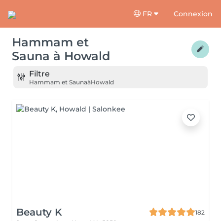
FR
Connexion
Hammam et
Sauna
à
Howald
Filtre
Hammam et Sauna
à
Howald
Beauty K
182