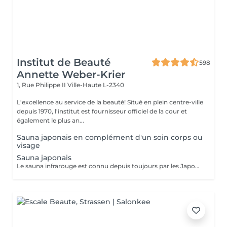
Institut de Beauté
598
Annette Weber-Krier
1, Rue Philippe II
Ville-Haute L-2340
L'excellence au service de la beauté! Situé en plein centre-ville
depuis 1970, l'institut est fournisseur officiel de la cour et
également le plus an...
Sauna japonais en complément d'un soin corps ou
visage
Sauna japonais
Le sauna infrarouge est connu depuis toujours par les Japonais pour ses vertus apaisantes et détoxifiantes. Equipé d'une technologie carbone, le Sauna Dôme est constitué d'un matelas et de 2 dômes qui émettent des infrarouges longs. Les pierres minérales intégrées décuplent les bienfaits des infrarouges (+300 pierres). Amincissement Détox : Perte jusqu'à 600 calories/séance- Sudation intense-Amélioration de la qualité de peau-Perte de -4,4cm** de tour de ventre en moyenne -18% de graisse abdominale** après 20 séances Relaxation/stress/sommeil -7,2% du cortisol* dans le sang (hormone du stress)-Baisse de -20,7%* du stress perçu-Détente musculaire et récupération après l'effort : -30,7%* de courbatures DETOX: Purification de la peau et de l'organisme-Elimination des toxines et métaux lourds : -10,5%* de plomb dans le corps Pierre de TOURMALINE MARRON : Renforcement de l'organisme- Ions négatifs- Détox métaux lourds- Vitalité Pierre de JADE : Effets relaxants et purifiants- Purification- Détente- Equilibre cellulaire Pierre de Germanium Noire : Régénérateur cellulaire- Détox- Apaise- Renforce le système immunitaire