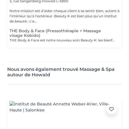
2, rue Sangenberg
Howald L-5850
Notre mission est d'aider chaque client à se sentir bien, autant à
l'intérieur qu'à l'extérieur. Beauty K est bien plus qu'un institut
de beauté ; c'e...
THE Body & Face (Pressothérapie + Massage
visage Kobido)
THE Body & Face est notre nouveau soin Beauty K: les bienfaits de la Pressothérapie associé au massage japonais ancestrale: Le Soin Kobido Le soin Body & Face combine une session de Pressothérapie avec un Soin Kobido complet pour un traitement revitalisant et rajeunissant de la peau du visage et du corps. Ce soin d'une durée de 1 heure et 15 minutes est idéal pour ceux qui cherchent à détendre leur corps tout en bénéficiant d'un soin facial approfondi. Déroulement du Soin : 1. Pressothérapie (45minutes) : Commencez par une session relaxante de pressothérapie, qui aide à détendre les muscles, éliminer les toxines, activer le système lymphatique et la circulation sanguine. 2. Soin Kobido Nettoyage et Gommage : Un nettoyage profond suivi d'un gommage pour éliminer les cellules mortes et purifier la peau. Massage Kobido : Un massage facial traditionnel japonais qui stimule la circulation sanguine et lymphatique, tonifie les muscles faciaux, et offre un effet liftant naturel. Masque : Application d'un masque adapté à votre type de peau pour nourrir, hydrater et revitaliser. Bienfaits du Soin Body & Face : Relaxation Profonde : La pressothérapie détend le corps et apaise l'esprit, réduisant ainsi le stress et la fatigue. Effet Anti-Âge et Raffermissant : Le massage Kobido aide à réduire les signes de vieillissement, à raffermir la peau et à améliorer son élasticité. Ce soin est une excellente manière de combiner les bienfaits de la pressothérapie avec les techniques de soin facial avancées pour une expérience de beauté et de bien-être complète.
Nous avons également trouvé Massage & Spa
autour de Howald