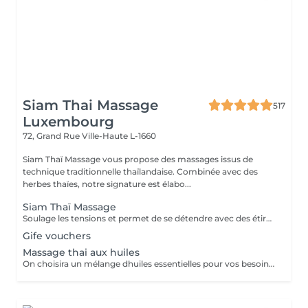
Siam Thai Massage
517
Luxembourg
72, Grand Rue
Ville-Haute L-1660
Siam Thaï Massage vous propose des massages issus de
technique traditionnelle thaïlandaise. Combinée avec des
herbes thaïes, notre signature est élabo...
Siam Thaï Massage
Soulage les tensions et permet de se détendre avec des étirements délicats de votre corps pour améliorer la mobilité et la flexibilité, suivie par les techniques de massage thaï par des pressions, sans utilisation dhuile.
Gife vouchers
Massage thai aux huiles
On choisira un mélange dhuiles essentielles pour vos besoins physiques. Un massage thérapeutique à laide dune technique spéciale pour vider les poches de liquide lymphatique et de rétention deau. Ce traitement est conçu pour aider à stimuler la circulation et daccroître la capacité du corps à éliminer les toxines et à absorber les éléments nutritifs. Vos huiles essentielles préférées peuvent être sélectionnées à votre arrivée.