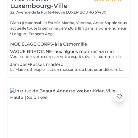
Luxembourg-Ville
22, Avenue de la Porte-Neuve
LUXEMBOURG 57480
Diana (responsable) Estelle ,Marina, Vanessa, Anne-Sophie vous
accueille toute la semaine de 9h30 à 18h dans la bonne humeur
! Langue : Français Ang...
MODELAGE CORPS-à la Camomille
VAGUE BRETONNE- aux algues marines 45 min
Vous sentez votre corps et votre esprit s éveiller comme a la suite d un bain dans l OCEAN. Vous vous tonicité et leur confort. sentez légère et revitalisée. Vos jambes retrouvent leur tonicité et leur confort
Jambes+Fesses madéro
La Maderotherapie:l action massante du bois pour détruire la cellulite. *Active la circulation sanguine et lymphatique *Réduit les tensions musculaires. *Raffermie et tonifie la peau.