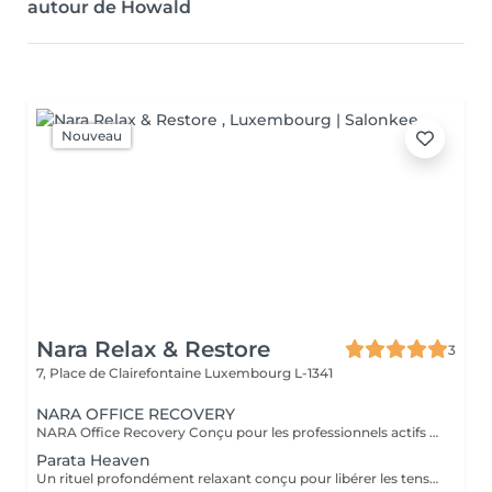
autour de Howald
Nouveau
Nara Relax & Restore
3
7, Place de Clairefontaine
Luxembourg L-1341
NARA OFFICE RECOVERY
NARA Office Recovery Conçu pour les professionnels actifs souffrant de fatigue liée aux écrans, de tensions dans la nuque et les épaules, de fatigue oculaire, d'un manque d'énergie ou de stress quotidien. Office Reset 30 min · 69 € Un soin express puissant, conçu pour libérer les tensions du haut du corps et apaiser l'esprit lorsque votre temps est limité. Comprend : Massage du haut du dos Massage de la nuque et des épaules Massage crânien par acupression Pierres chaudes ciblées Masque rafraîchissant en jade pour les yeux Résultats : Muscles plus détendus Sensation de légèreté au niveau de la tête Yeux reposés et rafraîchis Esprit plus calme Idéal pendant la pause déjeuner ou après le travail. Office Reset Plus 45 min · 89 € Un soin plus approfondi du haut du corps, complété par un massage relaxant des pieds fatigués et lourds. Comprend : Massage du haut du dos Massage de la nuque et des épaules Massage crânien par acupression Massage relaxant des pieds Pierres chaudes ciblées Masque rafraîchissant en jade pour les yeux Résultats : Réduction des tensions liées à une position assise prolongée Pieds et jambes rafraîchis Énergie renouvelée Corps et esprit plus détendus Executive Recovery 75 min · 139 € Notre rituel complet de la tête aux pieds, spécialement conçu pour soulager le stress accumulé et la fatigue physique profonde. Comprend : Massage approfondi du dos Massage de la nuque et des épaules Massage crânien par acupression Acupression des mains Réflexologie plantaire Pierres chaudes ciblées Relaxation des yeux avec un masque rafraîchissant en jade Résultats : Relaxation musculaire profonde Corps plus léger et revitalisé Esprit plus calme Équilibre et vitalité retrouvés Tous nos soins sont réalisés avec de l'huile de coco biologique et des huiles d'aromathérapie biologiques, afin d'adoucir la peau, de soulager les tensions musculaires et de favoriser une relaxation profonde.
Parata Heaven
Un rituel profondément relaxant conçu pour libérer les tensions là où elles s'accumulent le plus. Associant un Massage Indien Tête & Épaules de 60 minutes à un Massage Dos & Épaules Office Syndrome de 30 minutes, ce forfait cible le cuir chevelu, la nuque, les épaules et le haut du dos afin d'apaiser l'esprit et de procurer une agréable sensation de légèreté. Comprend : Massage Indien Tête & Épaules 60 min Massage Dos & Épaules Office Syndrome 30 min