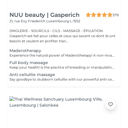
NUU beauty | Gasperich
379
21, rue Evy Friederich
Luxembourg L-1552
ONGLERIE - SOURCILS - CILS - MASSAGE - ÉPILATION
Gasperich est fait pour celles et ceux qui savent ce dont ils ont
besoin et veulent en profiter tran...
Maderotherapy
Experience the natural power of Maderotherapy! A non-invasive body sculpting technique that uses specially designed wooden tools to stimulate circulation, reduce cellulite, and contour the body. Originating from Colombia, this therapy promotes lymphatic drainage, boosts metabolism, and helps eliminate toxins all while deeply relaxing the body and mind. Age restrictions: recommended to do from 16 years. Post procedure recommendations: do not do sport and any sharp movements for 2-3 hours after the procedure. Frequency: 2-3 times per week, 10 times in total. Repeat once in 3-6 months.
Full body massage
Keep your health! is the practice of kneading or manipulating a person's muscles and other soft-tissue in order to reduce stress, reduce muscle pain, increase relaxation and improve the work of the immune system. Age restrictions: there are no age restrictions for this procedure. Post procedure recommendations: do not do sport and any sharp movements 2-3 hours after the procedure. Frequency: 1-2 times per week, 10 times in total. Repeat once in 3-6 months.
Anti-cellulite massage
Say goodbye to stubborn cellulite with our powerful anti-cellulite massage! This intensive treatment uses firm, targeted techniques to stimulate circulation, break down fat deposits, and smooth the skin's texture. By enhancing lymphatic flow and increasing metabolism, it visibly reduces the appearance of dimples and improves overall skin tone. Ideal as part of a body contouring plan. Age restrictions: recommended to do from 16 years. Post procedure recommendations: do not do sport and any sharp movements for 2-3 hours after the procedure. Frequency: 2-3 times per week, 10 times in total. Repeat once in 3-6 months.