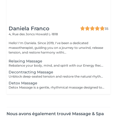
Daniela Franco
35
4, Rue des Joncs
Howald L-1818
Hello! I'm Daniela. Since 2019, I've been a dedicated
massotherapist, guiding you on a journey to unwind, release
tension, and restore harmony withi...
Relaxing Massage
Rebalance your body, mind, and spirit with our Energy Recharging massage deeply relaxing experience designed to dissolve tension and renew your natural vitality. Blending soothing massage techniques with mindful intention, this session supports the release of physical stress while nurturing emotional and energetic harmony. Ideal for anyone seeking rest, clarity, and a restored sense of inner peace. Step into a space of calm, and allow your energy to reset and flow freely again. For further questions please contact us.
Decontracting Massage
Unblock deep-seated tension and restore the natural rhythm of your body with our Energy Flow Release massage. Designed to target muscular knots and energetic stagnation, this powerful session combines focused, therapeutic techniques with holistic awareness. It's ideal for those experiencing physical tightness, stress accumulation, or limited mobility. Optional cupping therapy can be included to enhance circulation, release toxins, and amplify the flow of energy throughout the body. Together, the massage and cupping work synergistically to promote deep relief, clarity, and renewed vitalityfrom the inside out. For further questions please contact us.
Detox Massage
Detox Massage is a gentle, rhythmical massage designed to support your body's natural detox and circulatory processes. With soft, flowing movements, this treatment helps reduce water retention, ease sensations of heaviness, and promote a sense of lightness and inner clarity. Exclusively offered for women, this massage is available as a focused leg treatmentperfect for tired or swollen legsor as a full-body experience for deeper restoration and energetic balance. Ideal for anyone seeking a softer, yet profoundly nurturing touch to feel refreshed, reconnected, and revitalized.
Nous avons également trouvé Massage & Spa