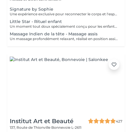
Signature by Sophie
Une expérience exclusive pour reconnecter le corps et l'esprit. Ce soin signature débute par un bain de pieds chaud et délassant, invitant le corps à ralentir et à relâcher les premières tensions. Il se poursuit par un massage du dos profondément relaxant, conçu pour libérer les tensions musculaires, apaiser le système nerveux et installer un véritable lâcher-prise. L'expérience continue avec un soin du visage entièrement personnalisé, adapté aux besoins spécifiques de votre peau, afin de la nettoyer, l'hydrater et lui redonner confort et éclat. Au coeur de ce rituel se trouve le massage signature de Sophie, le KobiLift® : une gestuelle précise et enveloppante qui stimule, draine et raffermit la peau tout en illuminant le teint. Au-delà des résultats visibles, ce soin procure une profonde sensation d'équilibre, de légèreté et de renouveau. Un moment suspendu, où le temps ralentit, l'esprit s'apaise et le corps se sent pleinement pris en charge. Idéal pour celles et ceux qui recherchent une relaxation profonde, une peau lumineuse et une véritable parenthèse de reconnexion.
Little Star - Rituel enfant
Un moment tout doux spécialement conçu pour les enfants, afin de leur faire découvrir le plaisir de prendre soin d'eux dans un cadre rassurant et bienveillant. Vous choisissez la durée du soin (60 ou 90 minutes), et nous créons un rituel adapté à leur âge, à leurs envies et à leur sensibilité. L'expérience peut inclure différents soins tels qu'un mini soin du visage, un massage relaxant, une mini manucure ou pédicure, avec possibilité de pose de vernis. Chaque séance est pensée comme un moment ludique et apaisant, pour initier les plus jeunes au bien-être tout en douceur. Un instant de détente idéal pour leur offrir une première expérience en institut, dans le respect de leur rythme et de leurs besoins.
Massage Indien de la tête - Massage assis
Un massage profondément relaxant, réalisé en position assise, idéal pour relâcher rapidement les tensions accumulées. Inspiré des techniques ayurvédiques, ce soin agit sur le haut du dos, les épaules, la nuque et le cuir chevelu afin de libérer les tensions musculaires et apaiser le système nerveux. Grâce à des manuvres ciblées, il procure une sensation immédiate de légèreté, favorise la détente mentale et améliore la qualité du repos. Un soin idéal pour s'offrir une pause rapide et efficace, relâcher la pression et retrouver une sensation de calme et d'équilibre.
Institut Art et Beauté
427
137, Route de Thionville
Bonnevoie L-2611