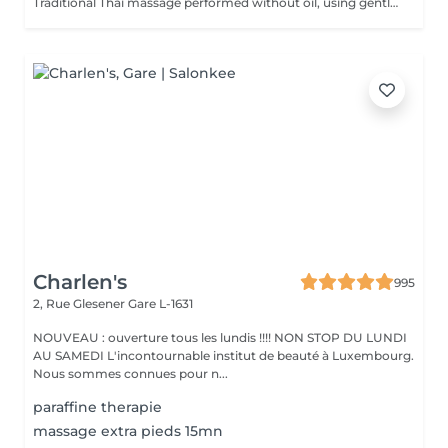
Traditional Thai massage performed without oil, using gentle stretching and acupressure techniques to relieve muscle tension, improve flexibility, and promote deep relaxation.
Charlen's
995
2, Rue Glesener
Gare L-1631
NOUVEAU : ouverture tous les lundis !!!! NON STOP DU LUNDI
AU SAMEDI L'incontournable institut de beauté à Luxembourg.
Nous sommes connues pour n...
paraffine therapie
massage extra pieds 15mn