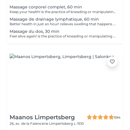
Massage corporel complet, 60 min
Keep your health! is the practice of kneading or manipulating a person's muscles and other soft-tissue in order to reduce stress, reduce muscle pain, increase relaxation and improve the work of the immune system. Benefits of getting a full body massage: - reduces stress - relaxing - improves blood circulation - improves body immune system How is full body massage done? - head and neck are massaged - shoulders and back are massaged - hands and arms are massaged - feet and legs are massaged - belly is massaged Age restrictions: there are no age restrictions for this procedure. Post procedure recommendations: do not do sport and any sharp movements 2-3 hours after the procedure. Frequency: 1-2 times per week, 10 times in total. Repeat once in 3-6 months.
Massage de drainage lymphatique, 60 min
Better health in just an hour! relieves swelling that happens when medical treatment or illness blocks your lymphatic system. Lymphatic drainage massage involves gently manipulating specific areas of your body to help lymph move to an area with working lymph vessels. Benefits of getting a lymphatic drainage massage: - improves body immune system - helps with post-injury swelling - eases tension in the body How is a lymphatic drainage massage done? - head and neck are massaged - shoulders and back are massaged - hands and arms are massaged - feet and legs are massaged - belly is massaged Age restrictions: there are no age restrictions for this procedure. Post procedure recommendations: do not do sport and any sharp movements 2-3 hours after the procedure. Frequency: 1-2 times per week, 10 times in total. Repeat once in 3-6 months.
Massage du dos, 30 min
Feel alive again! is the practice of kneading or manipulating a person's muscles and other soft-tissue in order to reduce stress, reduce muscle pain, increase relaxation and improve the work of the immune system. Benefits of getting a back health massage: - reduces stress - relaxing - improves blood circulation - improves body immune system How is massage back health done? - head and neck are massaged - shoulders and back are massaged - hands and arms are massaged Age restrictions: there are no age restrictions for this procedure. Post procedure recommendations: do not do sport and any sharp movements for 2-3 hours after the procedure. Frequency: 1-2 times per week, 10 times in total. Repeat once in 3-6 months.
Maanos Limpertsberg
694
26, av. de la Faïencerie
Limpertsberg L-1510