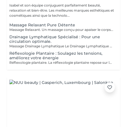
Isabel et son équipe conjuguent parfaitement beauté,
relaxation et bien-être. Les meilleures marques esthétiques et
cosmétiques ainsi que la technolo...
Massage Relaxant Pure Détente
Massage Relaxant. Un massage conçu pour apaiser le corps et l'esprit, soulager les tensions et vous offrir un moment de pure détente pour homme et femme, Détente Musculaire : Les mouvements doux et enveloppants relâchent les tensions accumulées, offrant une sensation de légèreté et de bien-être physique. Revitalisation de l'Esprit : Un massage relaxant aide à clarifier les pensées et à retrouver une paix intérieure, indispensable pour affronter le quotidien avec sérénité. Réduction du Stress : Les massages relaxants permettent de diminuer les niveaux de stress en induisant une profonde relaxation et en équilibrant les émotions. Amélioration du Sommeil : En relaxant les muscles et en calmant l'esprit, ces massages favorisent un sommeil réparateur et de meilleure qualité. Praticiennes Qualifiées : Sont spécialisés dans les techniques de relaxation pour vous offrir une expérience relaxante. Ambiance Apaisante : Profitez d'un environnement calme idéal pour une évasion . Adapté à Tous : Que vous soyez un homme ou une femme, nos massages sont personnalisés pour répondre à vos besoins spécifiques. Accordez-vous un moment de paix et de détente car personne ne le mérite plus que vous.
Drainage Lymphatique Spécialisé : Pour une
circulation optimale.
Massage Drainage Lymphatique Le Drainage Lymphatique Manuel c'est une technique de massage douce visant à réduire la rétention d'eau, stimuler la circulation lymphatique et détoxifier le corps. Il aide à diminuer la cellulite, remodeler le corps et renforcer le système immunitaire. Les Bienfaits Réduction de la Rétention d'Eau : Soulage les gonflements et favorise un fonctionnement corporel équilibré. Stimulation de la Circulation Lymphatique : Aide à éliminer les déchets et toxines. Détoxification : Contribue à un système immunitaire plus sain. Réduction de la Cellulite : Lisse et tonifie la peau. Remodelage du Corps : Améliore l'apparence générale. Soulagement Post-Opératoire : Réduit l'dème et accélère la guérison. Soulagement des Jambes Lourdes : Réduit la sensation de lourdeur et de fatigue dans les jambes. La Technique Le DLM utilise des mouvements légers et rythmiques, appliqués en direction du cur pour encourager le drainage lymphatique. C'est une méthode non invasive, relaxante et efficace. Indications Le DLM est recommandé pour : Gonflements et dèmes Cellulite Gonflements post-opératoires Jambes lourdes et fatiguées Fatigue chronique Système immunitaire affaibli Besoins de détoxification Nos praticiennes diplomées: Carla Fatima Lisete Marie Francesca Offrez-vous un moment de purification et de légèreté, car personne ne mérite plus de prendre soin de son corps que vous
Réflexologie Plantaire : Soulagez les tensions,
améliorez votre énergie
Réflexologie plantaire. La réflexologie plantaire repose sur le principe que les pieds sont une représentation miniature du corps humain. Chaque terminaison nerveuse correspond à un organe ou une partie de l'organisme. Lorsqu'un organe fonctionne mal, la circulation de l'énergie vitale est entravée, ce qui se répercute au niveau des pieds. Objectifs de la Réflexologie Plantaire La réflexologie vise à stimuler les capacités d'autorégulation du corps. La pression dynamique exercée sur une zone spécifique (zone réflexe) provoque un effet thérapeutique sur l'organe correspondant. Indications Thérapeutiques La réflexologie est indiquée pour les troubles fonctionnels tels que : Gestion du stress Maux de dos Troubles digestifs Migraines Troubles du sommeil Sinusite Douleurs Estheticienne Formée Marie