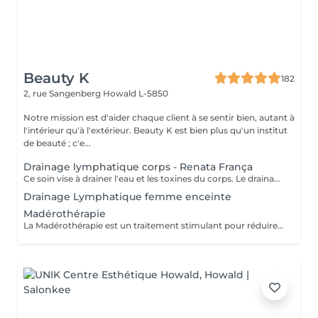
Beauty K
182
2, rue Sangenberg
Howald L-5850
Notre mission est d'aider chaque client à se sentir bien, autant à
l'intérieur qu'à l'extérieur. Beauty K est bien plus qu'un institut
de beauté ; c'e...
Drainage lymphatique corps - Renata França
Ce soin vise à drainer l'eau et les toxines du corps. Le drainage lymphatique manuel de la méthode Renata França s'appuie sur une pression ferme et un rythme accéléré de pompages et de manuvres exclusives. Il est particulièrement adapté si vous souffrez de rétention d'eau, d'dèmes, de ballonnements, du syndrome de l'intestin irritable, etc. Il est également indiqué pour les femmes enceintes, même en début de grossesse.
Drainage Lymphatique femme enceinte
Madérothérapie
La Madérothérapie est un traitement stimulant pour réduire la cellulite, tonifier la peau et remodeler le corps. Ce massage intense utilise des instruments en bois de tailles et formes variées, adaptés aux zones du corps et aux applications spécifiques. En fonction de vos besoins, différentes techniques de frictions sont appliquées, associées à des huiles essentielles, sérums ou crèmes. Bienfaits : Tonifie et raffermit la peau Améliore la circulation sanguine et lymphatique Diminue les jambes lourdes Stimule la production de collagène, élastine et vitamine E Régule les centres d'énergie Favorise la relaxation et la respiration Réduit la cellulite et réactive le système nerveux.