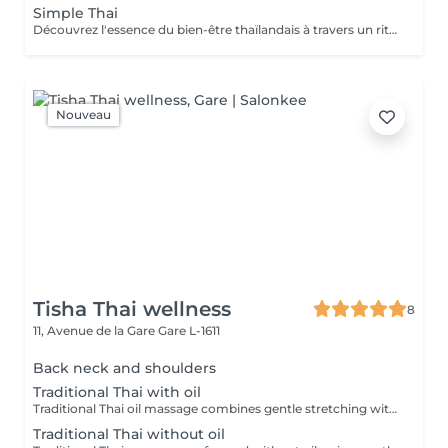
Simple Thai
Découvrez l'essence du bien-être thaïlandais à travers un rituel harmonieux. Conçu pour détendre le corps, soulager les tensions musculaires, stimuler la circulation et procurer une sensation durable d'équilibre et de bien-être. Comprend : Massage Thaïlandais Traditionnel à l'Huile 90 min Réflexologie Plantaire Thaïlandaise 45 min
Nouveau
Tisha Thai wellness
8
11, Avenue de la Gare
Gare L-1611
Back neck and shoulders
Traditional Thai with oil
Traditional Thai oil massage combines gentle stretching with flowing massage techniques using warm oil to ease muscle tension, improve circulation, and promote deep relaxation.
Traditional Thai without oil