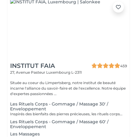
INSTITUT FAIA
459
27, Avenue Pasteur
Luxembourg L-2311
Située au coeur du Limpertsberg, notre institut de beauté
incarne l'alliance du savoir-faire et de l'excellence. Notre équipe
d'expertes passionnées ...
Les Rituels Corps - Gommage / Massage 30' /
Enveloppement
Inspirés des bienfaits des pierres précieuses, les rituels corps Gemology associent techniques de massage expertes et actifs minéraux pour offrir un moment de détente absolue. Chaque soin est conçu pour rééquilibrer, hydrater, raffermir ou détoxifier la peau, tout en apaisant le corps et l'esprit. Une expérience sensorielle unique, où luxe et efficacité se rencontrent pour révéler l'éclat naturel de votre peau.
Les Rituels Corps - Gommage / Massage 60' /
Enveloppement
Les Massages