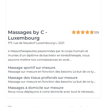
Massages by C -
335
Luxembourg
177, rue de Neudorf
Luxembourg L-2221
4 Massotherapeutes passionnées par le corps humain et
munies d'un diplôme de bachelor en kinésithérapie, nous
saurons mettre nos connaissances en anat...
Massage sportif sur-mesure
Massage sur mesure en fonction des besoins Le but de ce type de massage sera l'optimisation de la récupération musculaire entre les entraînements sportifs (circulation sanguine ramenée au coeur et muscles assouplis), le rythme sera élevé et la pression plus forte que lors d'un massage relaxant mais moins que pour un massage des tissus profonds
Massage des tissus profonds sur-mesure
Massage sur mesure en fonction des besoins Le but de ce type de massage sera de travailler plus en profondeur sur les zones de tensions et de douleur, le rythme est modéré et la pression élevée (mais toujours adaptée en fonction de votre ressenti)
Massages à domicile sur mesure
Nous nous déplaçons à votre domicile avec tout le nécessaire (table, serviettes, huile...) Déplacement à Luxembourg ville ou proche uniquement A noter que le massage durera entre 1h et 1h30 (selon votre réservation) après le temps de trajet. Ainsi si vous réservez pour 12h, prévoyez que le massage commence vers 12h30. Ce temps de trajet n'est pas facturé mais il est à prendre en compte dans le planning Merci de réserver ce service à domicile uniquement si vous souhaitez recevoir un massage dans le respect, aucune avance ou geste déplacé ne serait toléré.