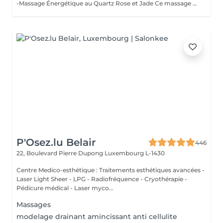
-Massage Énergétique au Quartz Rose et Jade Ce massage unique associe la puissance vibratoire des pierres précieuses à des manuvres profondes et relaxantes. Grâce au quartz rose et au jade, il rééquilibre les énergies, relâche les tensions et réveille l'éclat intérieur. Un véritable soin holistique, pour le corps et l'esprit. -Massage Ressourçant Future Maman Spécialement conçu pour accompagner la femme enceinte en douceur, ce massage soulage les tensions, améliore la circulation et procure une profonde sensation de bien-être. Réalisé avec des mouvements enveloppants et des produits adaptés, il offre un moment précieux de connexion avec soi et avec bébé.
P'Osez.lu Belair
446
22, Boulevard Pierre Dupong
Luxembourg L-1430
Centre Medico-esthétique : Traitements esthétiques avancées -
Laser Light Sheer - LPG - Radiofréquence - Cryothérapie -
Pédicure médical - Laser myco...
Massages
modelage drainant amincissant anti cellulite