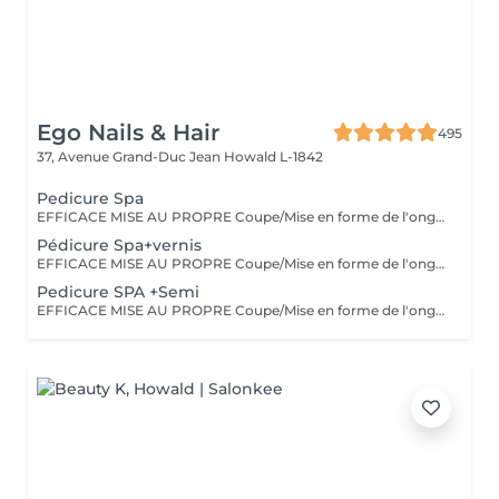
Ego Nails & Hair
495
37, Avenue Grand-Duc Jean
Howald L-1842
Pedicure Spa
EFFICACE MISE AU PROPRE Coupe/Mise en forme de l'ongle/retrait des cuticules/retrait des callosités/peeling/gommage/crème La pédicure classique est une pédicure simple complète et efficace elle est parfaite pour entretenir vos pieds tout au long de l'année.
Pédicure Spa+vernis
EFFICACE MISE AU PROPRE Coupe/Mise en forme de l'ongle/retrait des cuticules/retrait des callosités/peeling/gommage/crème La pédicure classique est une pédicure simple complète et efficace elle est parfaite pour entretenir vos pieds tout au long de l'année.
Pedicure SPA +Semi
EFFICACE MISE AU PROPRE Coupe/Mise en forme de l'ongle/retrait des cuticules/retrait des callosités/peeling/gommage/crème La pédicure classique est une pédicure simple complète et efficace elle est parfaite pour entretenir vos pieds tout au long de l'année.