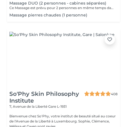
Massage DUO (2 personnes - cabines séparées)
Ce Massage est prévu pour 2 personnes en même temps dans 2 CABINES SÉPARÉES. Les 2 massages seront Sur Mesure, en fonction des envies et des besoins de chacun. -> Pour une cabine Duo voir Limpertsberg, Soleuvre ou Marnach.
Massage pierres chaudes (1 personne)
So'Phy Skin Philosophy
408
Institute
7, Avenue de la Liberté
Gare L-1931
Bienvenue chez So'Phy, votre institut de beauté situé au coeur
de l'Avenue de la Liberté à Luxembourg. Sophie, Clémence,
Mélissa et Gwen sont ravies ...