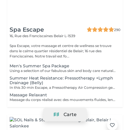
Spa Escape
290
16, Rue des Franciscaines
Belair L-1539
Spa Escape, votre massage et centre de wellness se trouve
dans le calme quartier résidentiel de Belair; 16 rue des
Franciscaines. Notre travail est fo...
Men's Summer Spa Package
Using a selection of our fabulous skin and body care natural and organic products, we provide you with a Kanzu foot bath and massage while you sip on a thyme and cucumber Sparkling Water concoction (optional). Then feel the tension and stress melt away from your face, neck, shoulders and scalp as you lay back and experience an upper body massage followed by an intoxicating, hot-towel face treatment ending with a calming hair and scalp massage.
Summer Heat Resistance: Pressotherapy +Lymph
Drainage (Belly)
In this 30-min Escape, a Pressotherapy Air Compression gently tightens & relaxes the legs to boosts lymphatic drainage and reduces water retention. We add a Lymphatic Drainage Belly Massage to soothe tension and/or toxins caught in the tummy area. Your legs, and feet feel lighter, your body feels less bloated. This offer is available on Tuesday to Thursday from 10 to 3pm.
Massage Relaxant
Massage du corps réalisé avec des mouvements fluides, lents et enveloppants qui avec une pression légère, vous offrira une détente profonde du corps et de l'esprit. Ce soin commence par un rafraîchissement stimulant des pieds pour favoriser la circulation sanguine et la relaxation. Pression légère à médium
Carte