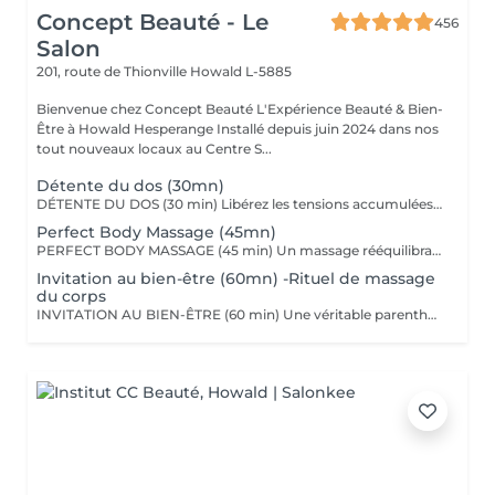
Concept Beauté - Le
456
Salon
201, route de Thionville
Howald L-5885
Bienvenue chez Concept Beauté L'Expérience Beauté & Bien-
Être à Howald Hesperange Installé depuis juin 2024 dans nos
tout nouveaux locaux au Centre S...
Détente du dos (30mn)
DÉTENTE DU DOS (30 min) Libérez les tensions accumulées avec ce massage ciblé du dos, des épaules et de la nuque. Grâce à des manuvres profondes et enveloppantes, ce soin soulage les tensions musculaires, améliore la circulation et procure une sensation immédiate de relaxation. Nous utilisons les huiles aromatiques Comfort Zone, riches en extraits naturels apaisants, pour nourrir la peau tout en offrant un véritable moment de lâcher-prise. Comfort Zone, marque italienne de soins haut de gamme, allie science et nature pour offrir des produits efficaces, sensoriels et respectueux de l'environnement. Formulés avec des ingrédients d'origine naturelle et issus de l'agriculture régénérative, sans silicones ni parabènes, leurs produits garantissent une expérience bien-être complète, tout en respectant votre peau et la planète.
Perfect Body Massage (45mn)
PERFECT BODY MASSAGE (45 min) Un massage rééquilibrant qui allie des techniques relaxantes et tonifiantes pour une détente profonde du corps et de l'esprit. Ce soin sur-mesure, adapté à vos besoins, favorise la détente musculaire tout en stimulant la circulation pour une sensation de légèreté et de bien-être absolu. Les textures soyeuses et les actifs botaniques Comfort Zone, formulés sans silicones ni parabènes, enveloppent votre peau de douceur et hydratent intensément.
Invitation au bien-être (60mn) -Rituel de massage
du corps
INVITATION AU BIEN-ÊTRE (60 min) Une véritable parenthèse de relaxation avec un massage complet du corps qui harmonise les énergies et procure une détente profonde. Grâce à des mouvements fluides et enveloppants, ce soin relâche les tensions musculaires, apaise le mental et redonne vitalité et sérénité. Nous utilisons les huiles et baumes sensoriels Comfort Zone, enrichis en huiles essentielles et ingrédients issus de l'agriculture régénérative, pour une expérience à la fois relaxante et écoresponsable.