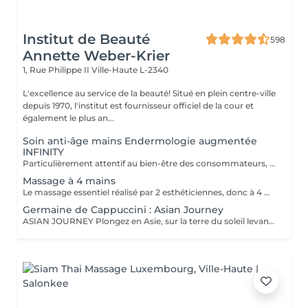
Institut de Beauté
598
Annette Weber-Krier
1, Rue Philippe II
Ville-Haute L-2340
L'excellence au service de la beauté! Situé en plein centre-ville
depuis 1970, l'institut est fournisseur officiel de la cour et
également le plus an...
Soin anti-âge mains Endermologie augmentée
INFINITY
Particulièrement attentif au bien-être des consommateurs, ce nouveau protocole exclusif LPG® est l'alliance de la technicité, qui s'appuie sur la technologie brevetée de l'appareil CelluM6 Alliance® et de la sensorialité pour une efficacité immédiate et durable sur le corps. Et ce, grâce à une succession de manoeuvres réalisées à la fois par la tête de traitement Alliance®, la pose d'un masque et par les mains du praticien
Massage à 4 mains
Le massage essentiel réalisé par 2 esthéticiennes, donc à 4 mains est un massage du corps complet aux huiles essentielles, qui apporte une profonde relaxation. C'est une technique favorisant la circulation énergétique et qui réactive le métabolisme. C'est un massage où on retrouve le plaisir de donner et de recevoir. En fait c'est un mélange de différentes techniques : californienne, quant au rythme, la fluidité, manoeuvres enveloppantes, et suédoise, travail précis sur les différentes parties du corps.
Germaine de Cappuccini : Asian Journey
ASIAN JOURNEY Plongez en Asie, sur la terre du soleil levant, où chaque détail est conçu pour offrir harmonie et équilibre grâce à des soins exclusifs qui capturent l'esprit zen des anciens rituels japonais, infusés avec l'essence culturelle et cérémonielle du thé. La collection présente un parfum neuro-scientifiquement prouvé qui favorise l'harmonie et l'équilibre entre le corps et l'esprit. Des notes lactées enveloppantes s'associent à des bois crémeux sophistiqués et à des fruits exotiques. ACTIMOOD PROGRAM® : WELLBEINGMATCHA RENEWAL EXFOLIATION POUR LE CORPS Rituel d'exfoliation conçu pour révéler une peau douce et radieuse. Une formule exclusive à effet antioxydant qui enveloppe le corps d'une étreinte nourrissante et transformatrice. La caresse de sa texture gel extraordinaire permet une exfoliation aussi efficace qu'agréable. SERENITY SANCTUARY MASSAGE CORPOREL Inspiré du Shiatsu, une technique millénaire originaire du Japon, ce massage à effet relaxant vise à harmoniser le rythme naturel du corps en travaillant les méridiens énergétiques. La texture douce du lait de massage facilite le traitement, garantissant une glisse douce et agréable, tout en vous plongeant dans une atmosphère de profonde sérénité. ZEN CEREMONY RITUEL Conçu pour harmoniser le corps et l'esprit, ce rituel corporel associe la préparation et le soin de la peau à la philosophie orientale de l'équilibre holistique. Inspiré par le travail des méridiens énergétiques, il favorise un sentiment de bien-être total et profond.