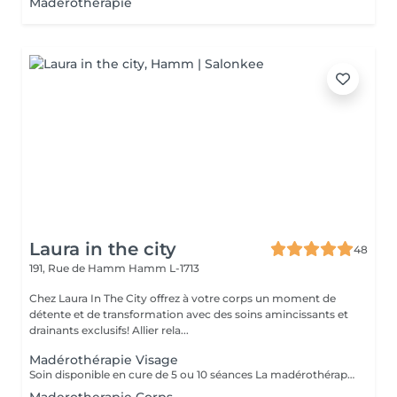
Maderothérapie
Laura in the city
48
191, Rue de Hamm
Hamm L-1713
Chez Laura In The City offrez à votre corps un moment de
détente et de transformation avec des soins amincissants et
drainants exclusifs! Allier rela...
Madérothérapie Visage
Soin disponible en cure de 5 ou 10 séances La madérothérapie visage se différencie de toutes les autres techniques de massage facial. C'est un massage totalement naturel, permettant de remodeler, d'affiner le visage, de réduire et d'évacuer les toxines, d'améliorer la nutrition et la libre circulation énergétique. Bienfaits sur la peau et le teint: -Anti-âge : Stimule la production de collagène et d'élastine, raffermit la peau et réduit l'apparence des rides et ridules. -Tonifiant : Tonifie les muscles du visage pour améliorer la fermeté et prévenir le relâchement cutané. -Défatigant : Réduit visiblement les poches, les cernes et les traits tirés, donnant un regard plus reposé. -Éclat : Illumine le teint et améliore l'aspect général de la peau grâce à une meilleure circulation sanguine et une élimination des toxines.