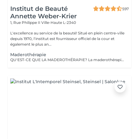
Institut de Beauté
597
Annette Weber-Krier
1, Rue Philippe II
Ville-Haute L-2340
L'excellence au service de la beauté! Situé en plein centre-ville
depuis 1970, l'institut est fournisseur officiel de la cour et
également le plus an...
Maderothérapie
QU'EST-CE QUE LA MADEROTHÉRAPIE? La maderothérapie c'est une technique de massage issue de la médecine orientale et qui consiste en l'application d'un massage corporel ou facial avec des instruments en bois, ce qui permet un remodelage complet. Les différentes formes et tailles de ces instruments permettent d'appliquer le massage avec plus ou moins d'intensité, en plus de l'adapter aux différentes parties du corps. De nos jours, ce type de massage peut être appliqué sur pratiquement tout le corps : jambes, abdomen, taille, flancs, dos et bras, ainsi que sur le visage et une partie du cou (double menton). Un des grands avantages de ce traitement c'est qu'il est totalement naturel puisqu'il est réalisé avec des instruments en bois et qu'il est non-invasif. Objectifs: Réduire la graisse et la cellulite. Activer la circulation sanguine et lymphatique. Réduire le contour et modeler la silhouette. Drainer et tonifier la peau. Créer également un effet relaxant sur la musculature. Fournir une hydratation supplémentaire à la peau. Stimuler l'équilibre énergétique. LA MADEROTHÉRAPIE FACIALE c'est un complément parfait des traitements de rajeunissement, qui : a des effets raffermissants et tonifiants, active la circulation sanguine et lymphatique du visage, contribuant ainsi à améliorer l'apparence de la peau, active la production de collagène et d'élastine, agit également sur les muscles du visage, apportant de la tonicité .