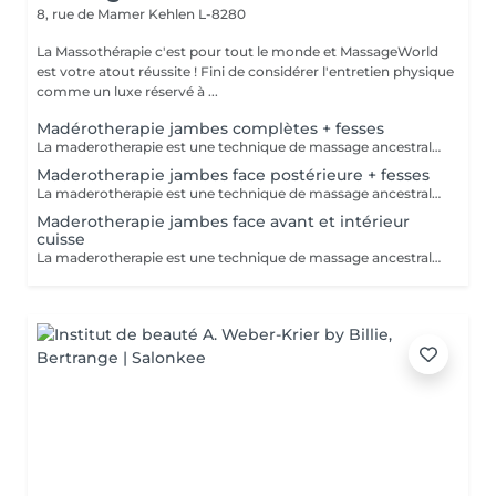
8, rue de Mamer
Kehlen L-8280
La Massothérapie c'est pour tout le monde et MassageWorld
est votre atout réussite ! Fini de considérer l'entretien physique
comme un luxe réservé à ...
Madérotherapie jambes complètes + fesses
La maderotherapie est une technique de massage ancestrale d'origine colombienne visant à modeler la silhouette tout en réduisant la cellulite. Notre séance de maderotherapie jambes complètes comprend : L'avant et l'arrière des jambes ainsi que l'intérieur et l'extérieur mais également les fesses si souhaités La séance est réalisée à l'aide d'ustensiles en bois spécifiquement étudiés pour s'adapter aux lignes du corps, re sculpter, et detoxifier. - Anti cellulite - Raffermit et tonifie la peau - Redessine le corps et ses volumes - Active le système lymphatique - Alternative à la chirurgie esthétique ou post opératoire -
Maderotherapie jambes face postérieure + fesses
La maderotherapie est une technique de massage ancestrale d'origine colombienne visant à modeler la silhouette tout en réduisant la cellulite. La séance est réalisée à l'aide d'ustensiles en bois spécifiquement étudiés pour s'adapter aux lignes du corps, re sculpter, et detoxifier votre corps. - Anti cellulite - Raffermit et tonifie la peau - Redessine le corps et ses volumes - Active le système lymphatique - Alternative à la chirurgie esthétique ou post opératoire -
Maderotherapie jambes face avant et intérieur
cuisse
La maderotherapie est une technique de massage ancestrale d'origine colombienne visant à modeler la silhouette tout en réduisant la cellulite. La séance est réalisée à l'aide d'ustensiles en bois spécifiquement étudiés pour s'adapter aux lignes du corps, re sculpter, et detoxifier. - Anti cellulite - Raffermit et tonifie la peau - Redessine le corps et ses volumes - Active le système lymphatique - Alternative à la chirurgie esthétique ou post opératoire -