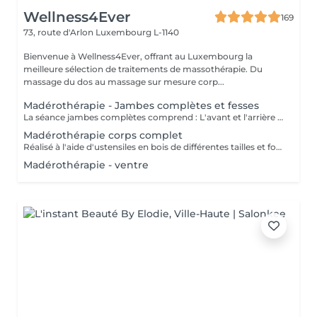
Wellness4Ever
169
73, route d'Arlon
Luxembourg L-1140
Bienvenue à Wellness4Ever, offrant au Luxembourg la
meilleure sélection de traitements de massothérapie. Du
massage du dos au massage sur mesure corp...
Madérothérapie - Jambes complètes et fesses
La séance jambes complètes comprend : L'avant et l'arrière des jambes ainsi que les fesses. Réalisé à l'aide d'ustensiles en bois de différentes tailles et formes spécialement conçus pour s'adapter aux lignes du corps. - Anti cellulite - Une alternative à la chirurgie - Accélère le métabolisme - Active le système lymphatique - Raffermit et tonifie la peau - Redessine le corps et les volumes
Madérothérapie corps complet
Réalisé à l'aide d'ustensiles en bois de différentes tailles et formes spécialement conçus pour s'adapter aux lignes du corps. - Anti cellulite - Une alternative à la chirurgie - Accélère le métabolisme - Active le système lymphatique - Raffermit et tonifie la peau - Redessine le corps et les volumes
Madérothérapie - ventre