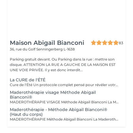
Maison Abigaïl Bianconi
83
36, rue du Golf
Senningerberg L-1638
Parking gratuit devant. Ou Parking dans la rue : mettre son
disque. ATTENTION LA RUE A GAUCHE DE LA MAISON EST
UNE VOIE PRIVÉE. Il y est donc interdit...
La CURE de l'ÉTÉ
Cure de l'Été Un protocole complet pensé pour révéler votre silhouette avant l'été : détoxifier, affiner, sculpter. Drainage lymphatique, Vacuslim et Maderothérapie réunis en une seule séance, adaptée à vos besoins. 10 séances d'1h30 résultats progressifs et visibles dès les premières séances. Pour des résultats optimum, nous vous conseillons 1 à 2 séances par semaine. Cure de l'Été+ Le même protocole complet, étendu aux bras pour une silhouette affinée de la tête aux pieds. Drainage, Vacuslim et Maderothérapie, adaptés à vos besoins. 10 séances d'1h45 résultats progressifs et visibles dès les premières séances. Pour des résultats optimum, nous vous conseillons 1 à 2 séances par semaine.
Maderothérapie visage Méthode Abigaïl
Bianconi®
MADEROTHÉRAPIE VISAGE Méthode Abigaïl Bianconi La Maderothérapie visage, telle qu'elle est pratiquée chez Maison Abigaïl Bianconi, repose sur une approche experte, précise et respectueuse des structures du visage. Pionnière de la Maderothérapie au Luxembourg depuis 2018, Abigaïl a développé une méthode exclusive, transmise à travers son académie, fondée sur le respect du corps humain et 100 % sans douleur. Chaque séance est réalisée à l'aide d'outils en bois spécifiquement conçus pour le visage, permettant un travail ciblé des tissus, alliant stimulation, drainage et effet liftant progressif. La méthode agit sur : - la qualité et la tonicité de la peau - la circulation et le drainage - les tensions du visage et du cou - la redéfinition des contours - l'harmonie globale du visage Le soin est entièrement personnalisé, adapté à la morphologie du visage, à l'état de la peau et aux besoins spécifiques de chaque personne. Chez Maison Abigaïl Bianconi, la Maderothérapie visage n'est pas un soin esthétique standardisé. C'est une expertise, pensée pour obtenir des résultats visibles, progressifs et respectueux de la peau.
Maderothérapie - Méthode Abigaïl Bianconi®
(Haut du corps)
MADEROTHÉRAPIE Méthode Abigaïl Bianconi La Maderothérapie, telle qu'elle est pratiquée chez Maison Abigaïl Bianconi, repose sur une approche experte, respectueuse et profondément structurée du corps. Pionnière de la Maderothérapie au Luxembourg depuis 2018, Abigaïl a développé une méthode exclusive, transmise à travers son académie, fondée sur le respect du corps humain et 100 % sans douleur. Chaque séance est réalisée à l'aide d'outils en bois spécifiquement conçus pour épouser les lignes naturelles du corps et permettre un travail précis et ciblé des tissus. La méthode agit sur : - la qualité tissulaire - la circulation - la stimulation lymphatique - l'aspect de la cellulite - la fermeté et l'harmonie de la silhouette Cette prise en charge peut également soutenir le confort abdominal, la circulation et certaines tensions liées aux ballonnements, lorsque cela est indiqué. Le soin est entièrement personnalisé, adapté à la morphologie, aux besoins et à l'état du corps. Il peut également s'inscrire dans un accompagnement post-opératoire, lorsque cela est pertinent. Chez Maison Abigaïl Bianconi, la Maderothérapie n'est pas un soin standardisé. C'est une expertise, pensée pour obtenir des résultats progressifs, visibles et respectueux du corps.