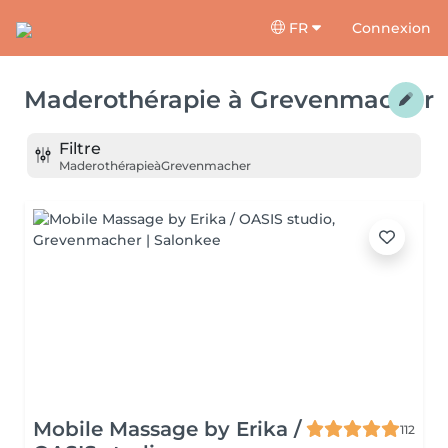
FR
Connexion
Maderothérapie
à
Grevenmacher
Filtre
Maderothérapie
à
Grevenmacher
Mobile Massage by Erika /
112