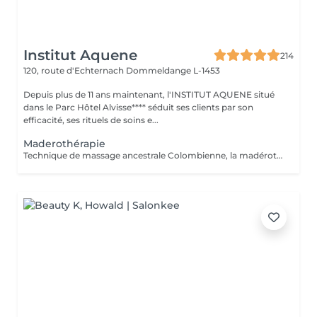
Institut Aquene
214
120, route d'Echternach
Dommeldange L-1453
Depuis plus de 11 ans maintenant, l'INSTITUT AQUENE situé
dans le Parc Hôtel Alvisse**** séduit ses clients par son
efficacité, ses rituels de soins e...
Maderothérapie
Technique de massage ancestrale Colombienne, la madérothérapie offre une multitude de bénéfices sur le corps ! - L'amélioration de la circulation sanguine et de la circulation lymphatique - Une peau resserrée, des muscles plus toniques - L'élimination de l'apparence de la cellulite, même profonde... Qu'il s'agisse de la peau du corps ou du visage, les instruments et rouleaux en bois de maderothérapie agissent sur toutes les zones du corps permettant une relaxation profonde et une tonification du corps dans son ensemble. Pour un bon résultat il est conseiller de faire entre 3 à 5 séances de drainage lymphatique Brésilien afin de détoxifier le corps et 10 séances de maderothérapie réparties sur 5 semaines (soit 2 séances par semaine). Et une séance par mois de chaque en entretient. Effet WOUAH garantie