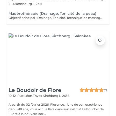
1)
Luxembourg L-2411
Madérothérapie (Drainage, Tonicité de la peau)
Objectif principal : Drainage, Tonicité. Technique de massage d'origine colombienne qui utilise des instruments en bois spécialement conçus pour remodeler le corps (anti-cellulite), stimuler la circulation sanguine et lymphatique et favoriser le drainage. Grâce à des mouvements ciblés et rythmés, ce soin agit en profondeur sur les tissus afin de relancer le système lymphatique et aider le corps à éliminer les toxines, tout en procurant une sensation de bien-être. Véritable alliée des silhouettes en quête de tonicité, la madérothérapie contribue à lisser l'aspect de la peau, à raffermir les zones ciblées et à redessiner progressivement les contours du corps. Dès les premières séances, la peau paraît plus ferme, le corps plus léger et visiblement revitalisé. Fréquence recommandée : Pour des résultats visibles et durables, une cure de 6 à 10 séances est conseillée, à raison de 1 à 2 séances par semaine selon les besoins et les objectifs. En entretien, une séance toutes les 2 à 3 semaines.
Le Boudoir de Flore
72
10-12, Rue Léon Thyes
Kirchberg L-2636
A partir du 02 février 2026, Florence, riche de son expérience
depuis18 ans, vous accueillera dans son institut Le Boudoir de
FLore à la nouvelle adr...