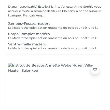
Diana (responsable) Estelle ,Marina, Vanessa, Anne-Sophie vous
accueille toute la semaine de 9h30 à 18h dans la bonne humeur
! Langue : Français Ang...
Jambes+Fesses madéro
La Maderotherapie:l action massante du bois pour détruire la cellulite. *Active la circulation sanguine et lymphatique *Réduit les tensions musculaires. *Raffermie et tonifie la peau.
Corps Complet madéro
La Maderotherapie:l action massante du bois pour détruire la cellulite. *Active la circulation sanguine et lymphatique *Réduit les tensions musculaires. *Raffermie et tonifie la peau.
Ventre+Taille madéro
La Maderotherapie:l action massante du bois pour détruire la cellulite. *Active la circulation sanguine et lymphatique *Réduit les tensions musculaires. *Raffermie et tonifie la peau.