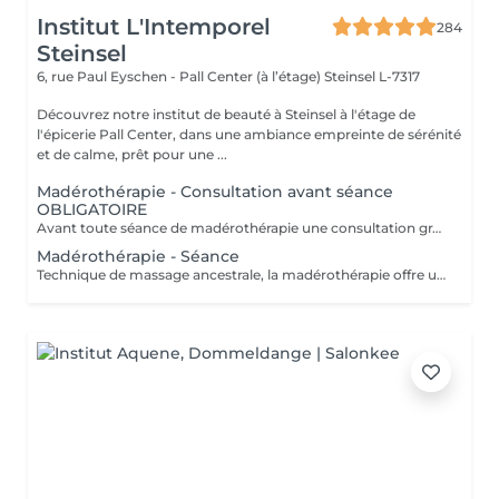
Institut L'Intemporel
284
Steinsel
6, rue Paul Eyschen - Pall Center (à l’étage)
Steinsel L-7317
Découvrez notre institut de beauté à Steinsel à l'étage de
l'épicerie Pall Center, dans une ambiance empreinte de sérénité
et de calme, prêt pour une ...
Madérothérapie - Consultation avant séance
OBLIGATOIRE
Avant toute séance de madérothérapie une consultation gratuite est obligatoire afin d'envisager un traitement et de valider les contre-indications éventuelles. L'acompte sera restitué entièrement lors de votre venue, si vous n'annulez pas il sera conservé. Attention certaines contre indications sont en prendre en compte: - dèmes. - maladies rénales. - phlébites / thromboses. - insuffisance cardiaque. - dermatite (sur la zone à travailler). - plaies ouvertes. - parties osseuses. - grossesse (pas le ventre , ni le 1er trimestre). - règles abondantes. - infection, fièvre. - hypotension.
Madérothérapie - Séance
Technique de massage ancestrale, la madérothérapie offre une multitude de bénéfices sur le corps et le bien-être ! Les instruments et rouleaux en bois agissent sur toutes les zones du corps permettant un drainage profond et une tonification du corps dans son ensemble. Attention certaines contre indications sont en prendre en compte: - dèmes. - maladies rénales. - phlébites / thromboses. - insuffisance cardiaque. - dermatite (sur la zone à travailler). - plaies ouvertes. - parties osseuses. - grossesse (pas le ventre , ni le 1er trimestre). - règles abondantes. - infection, fièvre. - hypotension. TOUJOURS PRENDRE UNE CONSULTATION AVANT TOUTES PRISES DE RDV. MERCI.