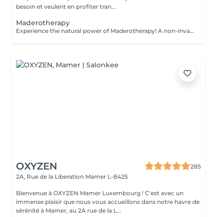
besoin et veulent en profiter tran...
Maderotherapy
Experience the natural power of Maderotherapy! A non-invasive body sculpting technique that uses specially designed wooden tools to stimulate circulation, reduce cellulite, and contour the body. Originating from Colombia, this therapy promotes lymphatic drainage, boosts metabolism, and helps eliminate toxins all while deeply relaxing the body and mind. Age restrictions: recommended to do from 16 years. Post procedure recommendations: do not do sport and any sharp movements for 2-3 hours after the procedure. Frequency: 2-3 times per week, 10 times in total. Repeat once in 3-6 months.
OXYZEN
285
2A, Rue de la Liberation
Mamer L-8425
Bienvenue à OXYZEN Mamer Luxembourg ! C'est avec un
immense plaisir que nous vous accueillons dans notre havre de
sérénité à Mamer, au 2A rue de la L...