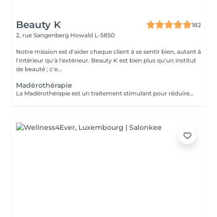
Beauty K
182
2, rue Sangenberg
Howald L-5850
Notre mission est d'aider chaque client à se sentir bien, autant à
l'intérieur qu'à l'extérieur. Beauty K est bien plus qu'un institut
de beauté ; c'e...
Madérothérapie
La Madérothérapie est un traitement stimulant pour réduire la cellulite, tonifier la peau et remodeler le corps. Ce massage intense utilise des instruments en bois de tailles et formes variées, adaptés aux zones du corps et aux applications spécifiques. En fonction de vos besoins, différentes techniques de frictions sont appliquées, associées à des huiles essentielles, sérums ou crèmes. Bienfaits : Tonifie et raffermit la peau Améliore la circulation sanguine et lymphatique Diminue les jambes lourdes Stimule la production de collagène, élastine et vitamine E Régule les centres d'énergie Favorise la relaxation et la respiration Réduit la cellulite et réactive le système nerveux.