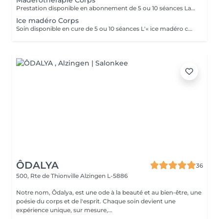
Maderotherapie Corps
Prestation disponible en abonnement de 5 ou 10 séances La madérothérapie est un massage qui vise spécifiquement la cellulite. Cette thérapie par le bois utilise des instruments, comme des roues crantées, pour masser les tissus adipeux et favoriser l'élimination de la graisse et de la cellulite. Ce massage est agréable à recevoir et complet. Il draine, lisse et sculpte. 1 zone = jambes entières ou ventre/dos/bras
Ice madéro Corps
Soin disponible en cure de 5 ou 10 séances L'« ice madéro corps » est une technique de soin esthétique qui combine la madérothérapie (massage avec des outils en bois) avec des instruments givrés ou métalliques. Ce soin vise à raffermir, drainer et tonifier le corps en combinant les effets du froid, qui stimule la circulation et la dépense calorique, avec les bienfaits remodelants et détoxifiants de la madérothérapie. Fonctionnement: -Froid : L'utilisation d'instruments froids et de produits spécifiques (comme une "Ice'Crème" à base de plantes, d'huiles essentielles et d'argiles) déclenche un processus de thermogénèse. -Thermogénèse : Le corps dépense de l'énergie pour se réchauffer, mobilisant ainsi les graisses et contribuant à un effet amincissant et sculptant. -Madérothérapie : Les outils en bois ou en métal sont utilisés pour masser, drainer et remodeler le corps. -Résultats : Cela permet de stimuler la circulation sanguine et lymphatique, de réduire la cellulite, de lisser la peau et d'apporter une sensation de légèreté et de détente. Bienfaits: -Remodelage et raffermissement : Aide à sculpter le corps et à améliorer l'élasticité de la peau. -Drainage et détox : Améliore la circulation lymphatique et aide à éliminer les toxines. -Réduction de la cellulite : Atténue l'effet peau d'orange. -Détente : Apaise les tensions physiques et procure une sensation de relaxation profonde. -Stimulation métabolique : Le froid augmente la dépense calorique et favorise le déstockage des graisses. 1 zone = bas ou haut du corps
ÔDALYA
36
500, Rte de Thionville
Alzingen L-5886
Notre nom, Ôdalya, est une ode à la beauté et au bien-être, une
poésie du corps et de l'esprit. Chaque soin devient une
expérience unique, sur mesure,...