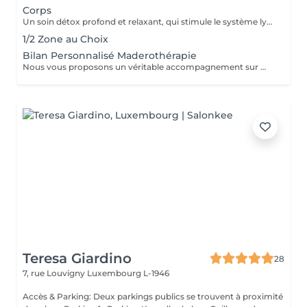
Corps
Un soin détox profond et relaxant, qui stimule le système lymphatique pour éliminer la rétention d'eau, soulager la sensation de gonflement et de jambes lourdes. Il active et relance le métabolisme, favorise l'élimination des toxines, améliore le confort digestif, renforce le système immunitaire et procure une sensation de légèreté et de bien-être immédiat. Idéal pour détoxifier, booster votre énergie et redynamiser votre corps.
1/2 Zone au Choix
Bilan Personnalisé Maderothérapie
Nous vous proposons un véritable accompagnement sur mesure : diagnostic, conseils experts et protocoles personnalisés pour répondre à vos besoins et vos objectifs.
Teresa Giardino
28
7, rue Louvigny
Luxembourg L-1946
Accès & Parking: Deux parkings publics se trouvent à proximité