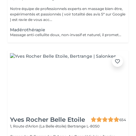
Notre équipe de professionnels experts en massage bien-être,
expérimentés et passionnés ( voir totalité des avis 5* sur Google
) est ravie de vous acc...
Madérothérapie
Massage anti-cellulite doux, non-invasif et naturel, il promet des effets rapides et durables. Zone visage : 50 minutes Zone inférieure des jambes (et fesses) : 50 minutes Zone supérieure du ventre (et bras) : 50 minutes Corps complet : 75 minutes Technique traditionnelle de Colombie, la madérothérapie est très efficace contre la cellulite et le relâchement des tissus. L'effet massant des outils en bois et les mouvements de la praticienne vont peu à peu remodeler et tonifier le corps, drainer la lymphe, détendre les muscles mais aussi casser les cellules graisseuses responsables de la peau d'orange et affiner le grain de peau, tout en douceur. Pour le rituel visage, la praticienne utilise des instruments en bois spécifiquement adaptés à cette zone sensible pour stimuler la microcirculation, favoriser le drainage lymphatique, et détendre les tensions du visage. Un soin relaxant et non invasif pour un visage visiblement plus frais et reposé. Fréquence conseillée de 1 à 2 fois par semaine par cycle de 5-6 séances (à renouveler selon les besoins). Puis une fois par mois pour entretenir les résultats.
Yves Rocher Belle Etoile
654
1, Route d'Arlon (La Belle étoile)
Bertrange L-8050