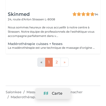
Skinmed
94
24, route d'Arlon
Strassen L-8008
Nous sommes heureux de vous accueillir à notre centre à
Strassen. Notre équipe de professionnels de l'esthétique vous
accompagne parfaitement dans v...
Madérothérapie cuisses + fesses
La madérothérapie est une technique de massage d'origine colombienne qui utilise des instruments en bois spécialement conçus pour le modelage du corps. Le mot vient de l'espagnol "madera", qui signifie "bois". La madérothérapie est une technique de massage naturelle et non invasive qui repose sur l'utilisation d'outils en bois de différentes formes (rouleaux, ventouses, spatules, champignons, etc.) pour stimuler le corps. Objectifs principaux : - Réduction de la cellulite - Drainage lymphatique - Raffermissement de la peau - Remodelage du corps - Amélioration de la circulation sanguine - Relaxation musculaire et réduction du stress. Contre-indications: - grossesse - Infections aiguës - Thrombose / phlébite - Insuffisance cardiaque non compensée - cancer / Tumeurs malignes (sans avis médical) - Fièvre - règles hémorragiques / premiers 5 jours de règles - surcharge rénale - pathologies liées à l'appareil reproducteur - maladies de la peau - les ecchymoses - dysfonctionnement du système immunitaire
«
1
2
»
Salonkee
Massage & Spa
Grevenmacher
Carte
Maderothérapie