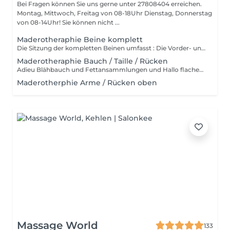
Bei Fragen können Sie uns gerne unter 27808404 erreichen.
Montag, Mittwoch, Freitag von 08-18Uhr Dienstag, Donnerstag
von 08-14Uhr! Sie können nicht ...
Maderotheraphie Beine komplett
Die Sitzung der kompletten Beinen umfasst : Die Vorder- und Rückseite der Beine sowie das Gesäß. Wird mit Hilfe von Holzutensilien in verschiedenen Größen und Formen durchgeführt, die speziell dafür entworfen wurden, sich den Körperlinien anzupassen. - Anti-Cellulite - Eine Alternative zu chirurgischen Eingriffen - Beschleunigt den Stoffwechsel - Aktiviert das Lymphsystem - Strafft und festigt die Haut - Bringt den Körper in Form und verleiht ihm Volumen. - Nach der Operation Schmerzfrei!
Maderotheraphie Bauch / Taille / Rücken
Adieu Blähbauch und Fettansammlungen und Hallo flacher Bauch!
Maderotherphie Arme / Rücken oben
Massage World
133