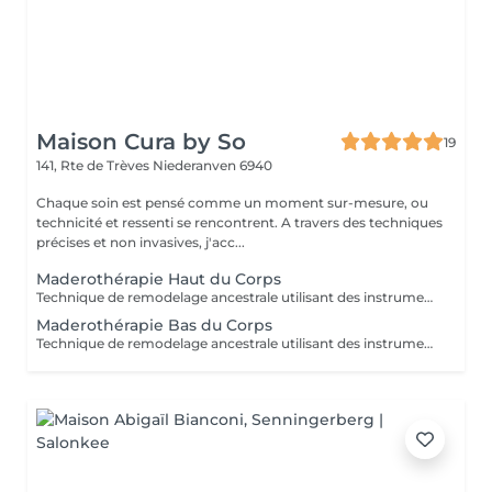
Maison Cura by So
19
141, Rte de Trèves
Niederanven 6940
Chaque soin est pensé comme un moment sur-mesure, ou
technicité et ressenti se rencontrent. A travers des techniques
précises et non invasives, j'acc...
Maderothérapie Haut du Corps
Technique de remodelage ancestrale utilisant des instruments en bois spécialement conçus pour stimuler les tissus, améliorer l'aspect de la cellulite et favoriser une silhouette plus harmonieuse.
Maderothérapie Bas du Corps
Technique de remodelage ancestrale utilisant des instruments en bois spécialement conçus pour stimuler les tissus, améliorer l'aspect de la cellulite et favoriser une silhouette plus harmonieuse.