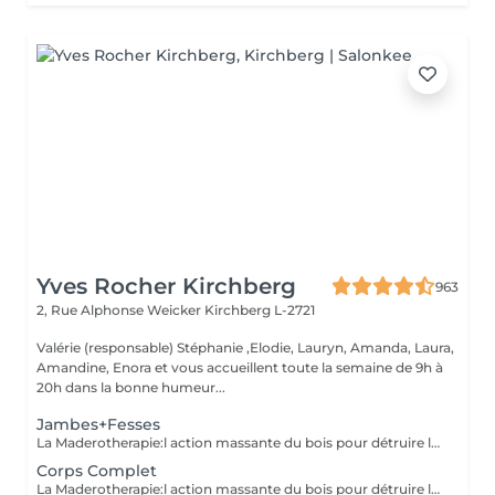
Yves Rocher Kirchberg
963
2, Rue Alphonse Weicker
Kirchberg L-2721
Valérie (responsable) Stéphanie ,Elodie, Lauryn, Amanda, Laura,
Amandine, Enora et vous accueillent toute la semaine de 9h à
20h dans la bonne humeur...
Jambes+Fesses
La Maderotherapie:l action massante du bois pour détruire la cellulite. *Active la circulation sanguine et lymphatique *Réduit les tensions musculaires. *Raffermie et tonifie la peau.
Corps Complet
La Maderotherapie:l action massante du bois pour détruire la cellulite. *Active la circulation sanguine et lymphatique *Réduit les tensions musculaires. *Raffermie et tonifie la peau.