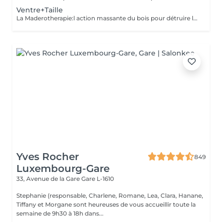
Ventre+Taille
La Maderotherapie:l action massante du bois pour détruire la cellulite. *Active la circulation sanguine et lymphatique *Réduit les tensions musculaires. *Raffermie et tonifie la peau.
Yves Rocher
849
Luxembourg-Gare
33, Avenue de la Gare
Gare L-1610
Stephanie (responsable, Charlene, Romane, Lea, Clara, Hanane,
Tiffany et Morgane sont heureuses de vous accueillir toute la
semaine de 9h30 à 18h dans...