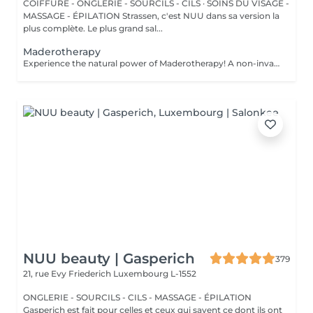
COIFFURE - ONGLERIE - SOURCILS - CILS · SOINS DU VISAGE -
MASSAGE - ÉPILATION Strassen, c'est NUU dans sa version la
plus complète. Le plus grand sal...
Maderotherapy
Experience the natural power of Maderotherapy! A non-invasive massage technique using wooden tools. It improves circulation and lymphatic drainage, reduces cellulite, helps contour the body, and eliminates excess fluid. Types: - Brazilian: focuses on legs and glutes, helps shape the silhouette; - Abdomen: reduces volume and firms the skin; - Full body: promotes relaxation and overall recovery. Age restrictions: recommended to do from 16 years old. Post-procedure recommendations: do not do sports and any sharp movement for 2-3 hours after the procedure. Frequency: 2-3 times per week, 8-10 sessions. Repeat once in 3-6 months. Contraindications: pregnancy, inflammation, acne, varicose veins in the acute stage.
NUU beauty | Gasperich
379
21, rue Evy Friederich
Luxembourg L-1552
ONGLERIE - SOURCILS - CILS - MASSAGE - ÉPILATION
Gasperich est fait pour celles et ceux qui savent ce dont ils ont