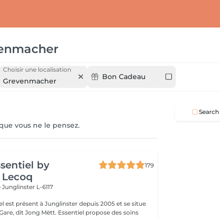
enmacher
Choisir une localisation
Bon Cadeau
Grevenmacher
Search
 que vous ne le pensez.
ssentiel by
179
 Lecoq
e
Junglinster L-6117
iel est présent à Junglinster depuis 2005 et se situe
ng Mëtt. Essentiel propose des soins