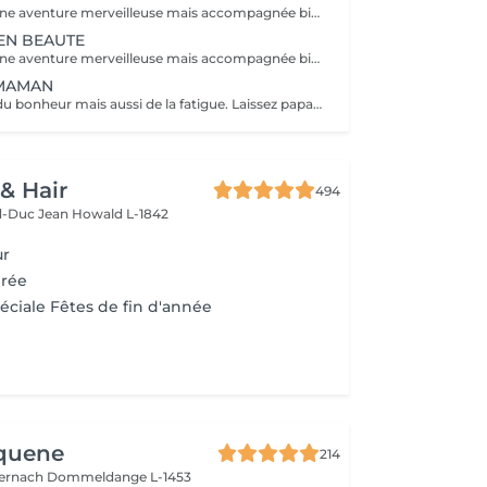
Une grossesse, une aventure merveilleuse mais accompagnée bien souvent de fatigue, jambes lourdes, teint brouillé, morale up and down, alors pour vous soulager, nous avons créé nos packs. A commencer au second trimestre 6 massages prénatals ( à raison d'un /mois) 1 soin visage Bulle de douceur/ purifiant ou hydratant intense selon votre type de peau. ( avant l'arrivée de bébé et la maternité) 2 beautés des pieds, car à moins d'être une acrobate en fin de parcours nos pieds sont loin ;-) 1 crème spécial vergeture Clarins et 1 protection UV 50 pour éviter les tâches pigmentaires. Prix spécial de 920€ à la place de 1135€. A offrir ou à s'offrir.
 EN BEAUTE
Une grossesse, une aventure merveilleuse mais accompagnée bien souvent de fatigue, jambes lourdes, teint brouillé, morale up and down, alors pour vous soulager, nous avons créé nos packs. A commencer au second trimestre 12 massages prénatal ( à raison de 2 /mois) 4 soins visage Bulle de douceur/ purifiant ou hydratant intense selon votre type de peau. ( à étaler selon vos envies ou toutes 6 semaines ) 3 beautés des pieds, car à moins d'être une acrobate en fin de parcours nos pieds sont loin ;-) 1 crème spécial vergetures Clarins, 1 huile tonic Clarins et 1 protection UV 50 Clarins pour éviter les tâches pigmentaires. Prix spécial de 1899€ à la place de 2415€. A offrir ou à s'offrir.
 MAMAN
Bébé est là, que du bonheur mais aussi de la fatigue. Laissez papa s'occuper de la prunelle de vos yeux et venez passer du temps chez nous pour simplement vous détendre. - Soin visage hydratant (ou autre soin complet au choix dans nos classiques) - Massage détente aromatique - Manucure et beauté des pieds Reconnexion totale avec vous même grâce à ce moment privilégié.
 & Hair
494
d-Duc Jean
Howald L-1842
ur
irée
éciale Fêtes de fin d'année
Aquene
214
ternach
Dommeldange L-1453