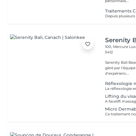
personnalis...
Traitements Ca
Serenity B
100, Mercure Lu
5412
Serenity Bali Bea
géré par l'équipe
d'expérienc...
Réflexologie
Lifting du vis
Micro Dermab