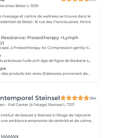
ciscaines
Belair L-1539
e massage et centre de wellness se trouve dans le
sidentiel de Belair; 16 rue des Franciscaines. Notre
Resistance: Pressotherapy +Lymph
y)
In this 30-min Escape, a Pressotherapy Air Compression gently tightens & relaxes the legs to boosts lymphatic drainage and reduces water retention. We add a Lymphatic Drainage Belly Massage to soothe tension and/or toxins caught in the tummy area. Your legs, and feet feel lighter, your body feels less bloated. This offer is available on Tuesday to Thursday from 10 to 3pm.
e
Soin visage avec la précieuse huile anti-âge de figue de Barbarie suivi d'un massage crânien + visage, cou, épaules puis un massage oriental des pieds et des jambes. Ce soin commence par un rafraîchissement stimulant des pieds pour favoriser la circulation sanguine et la relaxation.
ape
Soins visage avec des produits bio rares (Edelweiss provenant des montagnes et Punarvana plante ayurvédique) + 60 minutes de massage aromatique. Ce soin commence par un rafraîchissement stimulant des pieds pour favoriser la circulation sanguine et la relaxation.
'Intemporel Steinsel
284
en - Pall Center (à l’étage)
Steinsel L-7317
nstitut de beauté à Steinsel à l'étage de l'épicerie
s une ambiance empreinte de sérénité et de calme,
E MAMAN