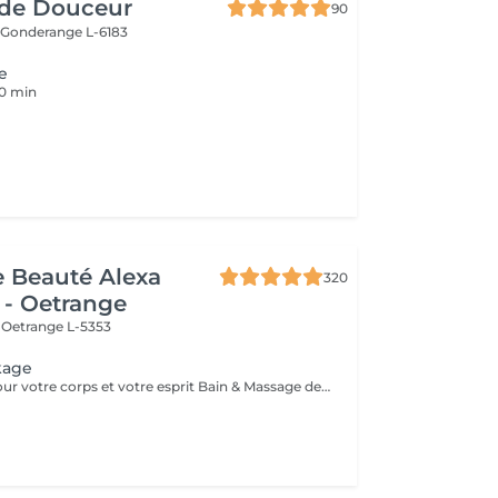
de Douceur
90
e
Gonderange L-6183
e
30 min
de Beauté Alexa
320
 - Oetrange
e
Oetrange L-5353
kage
Mini-vacances pour votre corps et votre esprit Bain & Massage des pieds - Gommage du corps & massage Hot Stone - Soins du visage coup d'éclat