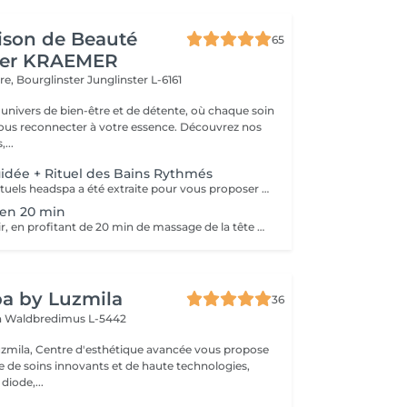
ison de Beauté
65
her KRAEMER
ère, Bourglinster
Junglinster L-6161
univers de bien-être et de détente, où chaque soin
ous reconnecter à votre essence. Découvrez nos
,...
idée + Rituel des Bains Rythmés
Une partie des Rituels headspa a été extraite pour vous proposer cette formule courte de 20 min, afin de lâcher tout votre stress et de réguler vos émotions. Le bac à shampooing est rempli d'eau à 39°C, avec une synergie d'huiles essentielles spécifiques, en continu, à l'aide d'un bol pendant ces 20 min, l'eau aromatique est versée sur votre tête, et pendant ce temps, nous faisons un court exercice de sophrologie afin de vous mettre en pleine réceptivité pour continuer avec une méditation guidée. Un moment très relaxant et ressourçant
ien 20 min
Faites-vous plaisir, en profitant de 20 min de massage de la tête uniquement
a by Luzmila
36
h
Waldbredimus L-5442
zmila, Centre d'esthétique avancée vous propose
de soins innovants et de haute technologies,
 diode,...