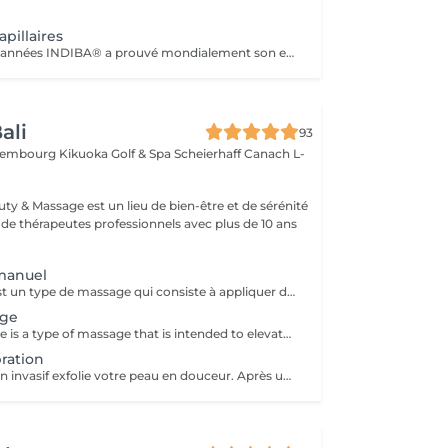
pillaires
Depuis plusieurs années INDIBA® a prouvé mondialement son efficacité à lutter contre la dégénérescence cellulaire (vieillissement cellulaire). La technologie de INDIBA® Haiwave a été spécifiquement conçue pour traiter le problème de la chute des cheveux du au vieillissement ou en raison de problèmes hormonaux. En activant la micro circulation, les racines des cheveux sont intensément nourries en oxygène et peuvent se régénérer très rapidement. Le poil sort ainsi de sa phase de repos et peut repousser. Progressivement (à p.de 4 séances) les premiers cheveux sont visibles. Le traitement doit impérativement se réaliser 3-4 fois par semaines sur une durée de 1mois (revitalisation, cheveux fins, prévention anti-chute) ou 2 mois pour la perte de cheveux et calvitie. Nous proposons un forfait de 12 séances avec une remise immédiate de 15%. 1 à 2 cure de 12 séances sont conseillés à intervalle de 4-6 semaines. N'hésitez pas à nous contacter pour plus d'information ou réserver votre séance d'information (gratuite) en ligne.
ali
93
xembourg Kikuoka Golf & Spa Scheierhaff
Canach L-
uty & Massage est un lieu de bien-être et de sérénité
 de thérapeutes professionnels avec plus de 10 ans
 manuel
La réflexologie est un type de massage qui consiste à appliquer différentes quantités de pression sur les pieds. Elle est basée sur une théorie selon laquelle ces parties du corps sont connectées à certains organes et systèmes du corps.
age
A facelift massage is a type of massage that is intended to elevate sagging tissues, smooth wrinkles, and overall give you a more youthful appearance.
ration
Ce traitement non invasif exfolie votre peau en douceur. Après une série de traitements, votre teint peut apparaître plus lisse, plus lumineux et plus uniforme en couleur. Nettoyage, microdermabration, masque.