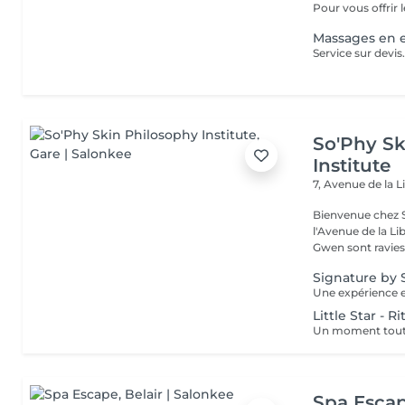
Pour vous offrir le
Massages en e
So'Phy Sk
Institute
7, Avenue de la L
Bienvenue chez S
l'Avenue de la Liberté à Luxe
Gwen sont ravies 
Signature by 
Little Star - R
Spa Esca