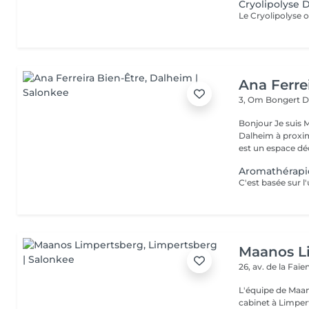
Cryolipolyse
Ana Ferre
3, Om Bongert
D
Bonjour Je suis Massotherapeute, Aromathérapeute, située à
Dalheim à proximité de Remich est Mondorf les bains . Mon cabinet,
est un espace dédi
Aromathérapie
Maanos L
26, av. de la Faï
L'équipe de Maa
cabinet à Limper