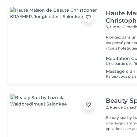
Haute Ma
Christop
5, rue du Cimeti
Plongez dans un 
est pensé pour v
rituels holistiques
Méditation Gu
Massage crân
Beauty Sp
2, Rue de Canac
Beauty spa by Lu
une large gamme 
épilation laser au