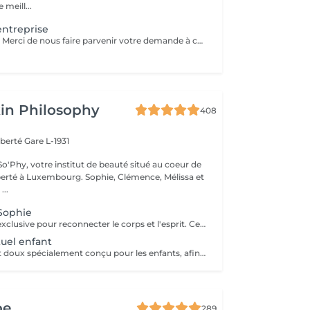
 meill...
ntreprise
Service sur devis. Merci de nous faire parvenir votre demande à contact@maanos.com.
in Philosophy
408
iberté
Gare L-1931
o'Phy, votre institut de beauté situé au coeur de
mbourg. Sophie, Clémence, Mélissa et
...
Sophie
Une expérience exclusive pour reconnecter le corps et l'esprit. Ce soin signature débute par un bain de pieds chaud et délassant, invitant le corps à ralentir et à relâcher les premières tensions. Il se poursuit par un massage du dos profondément relaxant, conçu pour libérer les tensions musculaires, apaiser le système nerveux et installer un véritable lâcher-prise. L'expérience continue avec un soin du visage entièrement personnalisé, adapté aux besoins spécifiques de votre peau, afin de la nettoyer, l'hydrater et lui redonner confort et éclat. Au coeur de ce rituel se trouve le massage signature de Sophie, le KobiLift® : une gestuelle précise et enveloppante qui stimule, draine et raffermit la peau tout en illuminant le teint. Au-delà des résultats visibles, ce soin procure une profonde sensation d'équilibre, de légèreté et de renouveau. Un moment suspendu, où le temps ralentit, l'esprit s'apaise et le corps se sent pleinement pris en charge. Idéal pour celles et ceux qui recherchent une relaxation profonde, une peau lumineuse et une véritable parenthèse de reconnexion.
ituel enfant
Un moment tout doux spécialement conçu pour les enfants, afin de leur faire découvrir le plaisir de prendre soin d'eux dans un cadre rassurant et bienveillant. Vous choisissez la durée du soin (60 ou 90 minutes), et nous créons un rituel adapté à leur âge, à leurs envies et à leur sensibilité. L'expérience peut inclure différents soins tels qu'un mini soin du visage, un massage relaxant, une mini manucure ou pédicure, avec possibilité de pose de vernis. Chaque séance est pensée comme un moment ludique et apaisant, pour initier les plus jeunes au bien-être tout en douceur. Un instant de détente idéal pour leur offrir une première expérience en institut, dans le respect de leur rythme et de leurs besoins.
pe
289