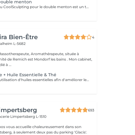
 Double menton
Le Cryolipolyse ou CoolSculpting pour le double menton est un traitement esthétique efficace et non invasif permettant de réduire l'apparence du double menton. Cette méthode utilise des températures très basses pour détruire les cellules graisseuses situées sous la peau, qui sont ensuite éliminées naturellement par le corps sans endommager les tissus environnants. Le résultat est une réduction visible de la graisse sous-mentonnière, pour un visage plus affiné. Avantages : Réduction de l'apparence du double menton sans chirurgie ; Traitement Non invasif et sans douleur ; Résultats visibles après quelques séances. Réservez dès aujourd'hui votre séance de Cryolipolyse pour le double menton et découvrez les résultats incroyables de cette technologie innovante !
ira Bien-Être
4
alheim L-5682
é à ...
 + Huile Essentielle & Thé
C'est basée sur l'utilisation d'huiles essentielles afin d'améliorer le bien-être physique et psychologique d'une personne. Anxiété, dépression ou stress ; Agitation ou irritabilité ; Fatigue physique ou mentale ; Insomnie Maux de tête ou migraine Douleurs musculaires ou articulaires
impertsberg
693
encerie
Limpertsberg L-1510
nos vous accueille chaleureusement dans son
tsberg, à seulement deux pas du parking 'Glacis'.