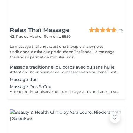
Relax Thaï Massage
209
42, Rue de Macher
Remich L-5550
Le massage thaïlandais, est une thérapie ancienne et
traditionnelle asiatique pratiquée en Thaïlande. Le massage
thaïlandais permet de stimuler la cir...
Massage traditionnel du corps avec ou sans huile
Attention : Pour réserver deux massages en simultané, il est nécessaire de procéder à deux réservations séparées. Ajouter deux services dans une seule réservation entraînera la programmation des rendez-vous l'un après l'autre, et non en même temps. Si besoin, vous pouvez également nous contacter par téléphone au 691 603 983. Merci !
Massage duo
Massage Dos & Cou
Attention : Pour réserver deux massages en simultané, il est nécessaire de procéder à deux réservations séparées. Ajouter deux services dans une seule réservation entraînera la programmation des rendez-vous l'un après l'autre, et non en même temps. Si besoin, vous pouvez également nous contacter par téléphone au 691 603 983. Merci !