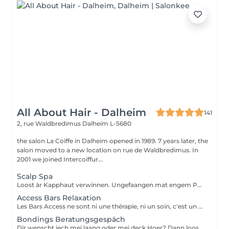
All About Hair - Dalheim
141
2, rue Waldbredimus
Dalheim L-5680
the salon La Coiffe in Dalheim opened in 1989. 7 years later, the
salon moved to a new location on rue de Waldbredimus. In
2001 we joined Intercoiffur...
Scalp Spa
Loost är Kapphaut verwinnen. Ungefaangen mat engem Peeling vun der Kapphaut mam passenden Ueleg dran. Dono kreien och d Längten an Spetzen mat enger Fusiodose dei neideg Opmierksamkeet. Zum Schluss geneisst dir en Kapphautmassage mat der Scalp Brush an dem Fortifying scalp serum.
Access Bars Relaxation
Les Bars Access ne sont ni une thérapie, ni un soin, c'est un outil qui favorise le fameux « lâcher-prise ». La stimulation de ces points entraîne un relâchement des blocages mentaux, provoque une relaxation intense et lorsque touchés doucement, ils relâchent sans effort, tout ce qui empêche de recevoir.
Bondings Beratungsgespäch
Dir wenscht iech mei laang oder mei deck Hoer? Dann loost iech proffessionel beroden.