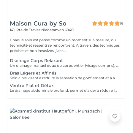
Maison Cura by So
19
141, Rte de Trèves
Niederanven 6940
Chaque soin est pensé comme un moment sur-mesure, ou
technicité et ressenti se rencontrent. A travers des techniques
précises et non invasives, j'acc...
Drainage Corps Relaxant
Un drainage manuel doux du corps entier (visage compris), favorisant la détente profonde, la circulation lymphatique et la sensation de légèreté. Idéal en période de stress, de fatigue, ou lorsque le corps a besoin d'un véritable moment de récupération.
Bras Légers et Affinés
Soin ciblé visant à réduire la sensation de gonflement et à améliorer le confort des bras. Favorise la circulation et procure une sensation de légèreté immédiate.
Ventre Plat et Détox
Le drainage abdominale profond, permet d'aider à réduire la sensation de gonflement liée à plusieurs facteurs (stress, déséquilibre hormonal, inflammation chronique, problèmes digestifs, diastasis). Ce soin procure un véritable relâchement des tensions abdominales procurant un sentiment de bien être immédiat après la séance.