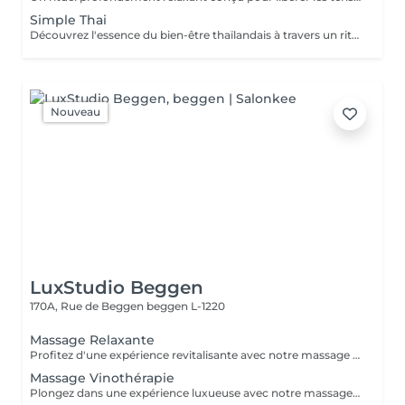
Simple Thai
Découvrez l'essence du bien-être thaïlandais à travers un rituel harmonieux. Conçu pour détendre le corps, soulager les tensions musculaires, stimuler la circulation et procurer une sensation durable d'équilibre et de bien-être. Comprend : Massage Thaïlandais Traditionnel à l'Huile 90 min Réflexologie Plantaire Thaïlandaise 45 min
Nouveau
LuxStudio Beggen
170A, Rue de Beggen
beggen L-1220
Massage Relaxante
Profitez d'une expérience revitalisante avec notre massage relaxant de 40, 60 ou 90 minutes. Nos esthéticiennes utiliseront des techniques douces pour soulager les tensions musculaires, procurant une sensation de tranquillité. Le temps de préparation et d'installation de la cliente est inclus dans la période choisie, garantissant que chaque minute soit consacrée à votre bien-être. Profitez de ce moment pour rajeunir corps et esprit.
Massage Vinothérapie
Plongez dans une expérience luxueuse avec notre massage Vinothérapie de 40, 60 ou 90 minutes. Nos Esthetcienne experts utiliseront des techniques spécifiques, combinant les bienfaits du raisin pour apaiser vos muscles et offrir une sensation de détente profonde. Le temps de préparation et d'installation de la cliente est inclus dans la durée sélectionnée, garantissant une expérience dédiée à votre bien-être. Laissez-vous emporter par ce moment de délice, revitalisant à la fois votre corps et votre esprit.