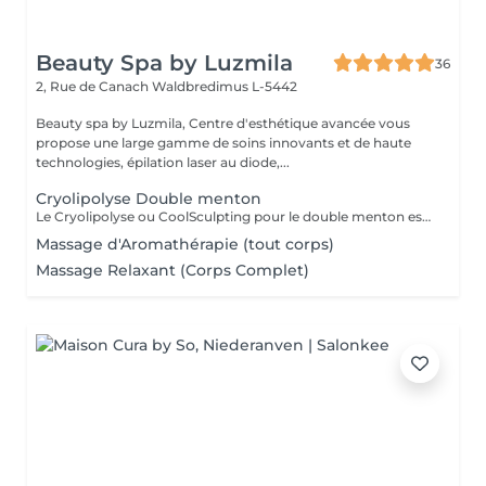
Beauty Spa by Luzmila
36
2, Rue de Canach
Waldbredimus L-5442
Beauty spa by Luzmila, Centre d'esthétique avancée vous
propose une large gamme de soins innovants et de haute
technologies, épilation laser au diode,...
Cryolipolyse Double menton
Le Cryolipolyse ou CoolSculpting pour le double menton est un traitement esthétique efficace et non invasif permettant de réduire l'apparence du double menton. Cette méthode utilise des températures très basses pour détruire les cellules graisseuses situées sous la peau, qui sont ensuite éliminées naturellement par le corps sans endommager les tissus environnants. Le résultat est une réduction visible de la graisse sous-mentonnière, pour un visage plus affiné. Avantages : Réduction de l'apparence du double menton sans chirurgie ; Traitement Non invasif et sans douleur ; Résultats visibles après quelques séances. Réservez dès aujourd'hui votre séance de Cryolipolyse pour le double menton et découvrez les résultats incroyables de cette technologie innovante !
Massage d'Aromathérapie (tout corps)
Massage Relaxant (Corps Complet)