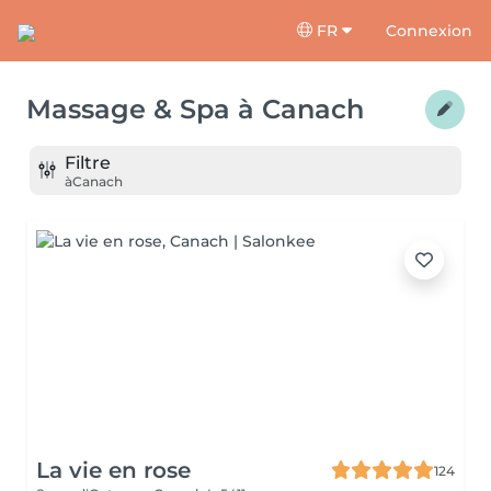
FR
Connexion
Massage & Spa
à
Canach
Filtre
à
Canach
La vie en rose
124