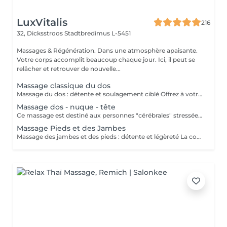
LuxVitalis
216
32, Dicksstroos
Stadtbredimus L-5451
Massages & Régénération. Dans une atmosphère apaisante.
Votre corps accomplit beaucoup chaque jour. Ici, il peut se
relâcher et retrouver de nouvelle...
Massage classique du dos
Massage du dos : détente et soulagement ciblé Offrez à votre dos une véritable pause : des gestes de massage relaxants et efficaces détendent, étirent et tonifient les zones sensibles au niveau lombaire, thoracique et cervical ainsi que les muscles pectoraux. Douleurs, tensions musculaires et blocages peuvent être soulagés, tandis que la circulation sanguine est stimulée.
Massage dos - nuque - tête
Ce massage est destiné aux personnes "cérébrales" stressées. Des techniques de préhension spéciales de la mobilisation de la colonne cervicale garantissent un apaisement des pensées. Un remède contre les tensions de stress, les douleurs au cou, les étourdissements, les problèmes de posture, les maux de tête et l'épuisement.
Massage Pieds et des Jambes
Massage des jambes et des pieds : détente et légèreté La combinaison massage des jambes et des pieds procure une détente profonde et libératrice. Les muscles tendus ou fatigués après le sport ou la randonnée sont assouplis, les points de tension relâchés et la circulation sanguine stimulée. Offrez à vos jambes fatiguées ce moment de bien-être réparateur.