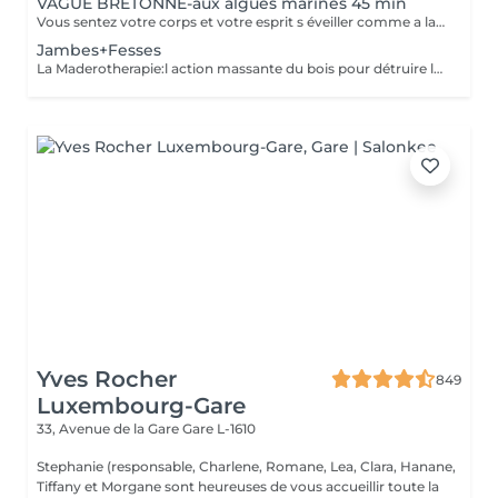
VAGUE BRETONNE-aux algues marines 45 min
Vous sentez votre corps et votre esprit s éveiller comme a la suite d un bain dans l OCEAN. Vous vous tonicité et leur confort. sentez légère et revitalisée. Vos jambes retrouvent leur tonicité et leur confort
Jambes+Fesses
La Maderotherapie:l action massante du bois pour détruire la cellulite. *Active la circulation sanguine et lymphatique *Réduit les tensions musculaires. *Raffermie et tonifie la peau.
Yves Rocher
849
Luxembourg-Gare
33, Avenue de la Gare
Gare L-1610
Stephanie (responsable, Charlene, Romane, Lea, Clara, Hanane,
Tiffany et Morgane sont heureuses de vous accueillir toute la