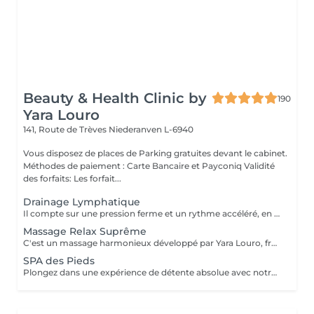
Beauty & Health Clinic by
190
Yara Louro
141, Route de Trèves
Niederanven L-6940
Vous disposez de places de Parking gratuites devant le cabinet.
Méthodes de paiement : Carte Bancaire et Payconiq Validité
des forfaits: Les forfait...
Drainage Lymphatique
Il compte sur une pression ferme et un rythme accéléré, en plus de pompages et des manuvres exclusives qui permettent des résultats immédiats. Cette technique réduit les oedèmes, active la circulation sanguine et potentialise un réseau complexe de vaisseaux où passent les fluides corporels, réduisant ainsi la tant redoutée cellulite. Le résultat est un corps moins gonflé et galbé avec un métabolisme plus accéléré et, donc, une sensation de bien-être.
Massage Relax Suprême
C'est un massage harmonieux développé par Yara Louro, fruit de ses années d'expérience. Ce massage qui rassure le corps, l'esprit et l'âme, a été particulièrement développé pour fournir une relaxation totale des sens, vous transportant vers un état de bien-être parfait. Vous découvrirez tous ses secrets lors de votre séance.
SPA des Pieds
Plongez dans une expérience de détente absolue avec notre Spa des Pieds, un rituel d'exception dédié au bien-être et à l'élégance. Vos pieds sont délicatement immergés dans un bain sensoriel enrichi en sels précieux et actifs relaxants, favorisant la détente profonde et la revitalisation. Le soin se poursuit par une exfoliation raffinée qui révèle une peau douce et soyeuse, suivie d'un massage expert aux gestes lents et enveloppants, libérant les tensions et rééquilibrant les énergies. Véritable moment de luxe et de sérénité, ce soin procure une sensation de légèreté durable et un confort absolu.