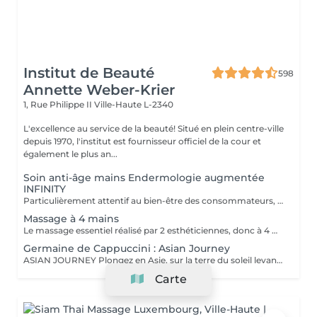
Institut de Beauté
598
Annette Weber-Krier
1, Rue Philippe II
Ville-Haute L-2340
L'excellence au service de la beauté! Situé en plein centre-ville
depuis 1970, l'institut est fournisseur officiel de la cour et
également le plus an...
Soin anti-âge mains Endermologie augmentée
INFINITY
Particulièrement attentif au bien-être des consommateurs, ce nouveau protocole exclusif LPG® est l'alliance de la technicité, qui s'appuie sur la technologie brevetée de l'appareil CelluM6 Alliance® et de la sensorialité pour une efficacité immédiate et durable sur le corps. Et ce, grâce à une succession de manoeuvres réalisées à la fois par la tête de traitement Alliance®, la pose d'un masque et par les mains du praticien
Massage à 4 mains
Le massage essentiel réalisé par 2 esthéticiennes, donc à 4 mains est un massage du corps complet aux huiles essentielles, qui apporte une profonde relaxation. C'est une technique favorisant la circulation énergétique et qui réactive le métabolisme. C'est un massage où on retrouve le plaisir de donner et de recevoir. En fait c'est un mélange de différentes techniques : californienne, quant au rythme, la fluidité, manoeuvres enveloppantes, et suédoise, travail précis sur les différentes parties du corps.
Germaine de Cappuccini : Asian Journey
ASIAN JOURNEY Plongez en Asie, sur la terre du soleil levant, où chaque détail est conçu pour offrir harmonie et équilibre grâce à des soins exclusifs qui capturent l'esprit zen des anciens rituels japonais, infusés avec l'essence culturelle et cérémonielle du thé. La collection présente un parfum neuro-scientifiquement prouvé qui favorise l'harmonie et l'équilibre entre le corps et l'esprit. Des notes lactées enveloppantes s'associent à des bois crémeux sophistiqués et à des fruits exotiques. ACTIMOOD PROGRAM® : WELLBEINGMATCHA RENEWAL EXFOLIATION POUR LE CORPS Rituel d'exfoliation conçu pour révéler une peau douce et radieuse. Une formule exclusive à effet antioxydant qui enveloppe le corps d'une étreinte nourrissante et transformatrice. La caresse de sa texture gel extraordinaire permet une exfoliation aussi efficace qu'agréable. SERENITY SANCTUARY MASSAGE CORPOREL Inspiré du Shiatsu, une technique millénaire originaire du Japon, ce massage à effet relaxant vise à harmoniser le rythme naturel du corps en travaillant les méridiens énergétiques. La texture douce du lait de massage facilite le traitement, garantissant une glisse douce et agréable, tout en vous plongeant dans une atmosphère de profonde sérénité. ZEN CEREMONY RITUEL Conçu pour harmoniser le corps et l'esprit, ce rituel corporel associe la préparation et le soin de la peau à la philosophie orientale de l'équilibre holistique. Inspiré par le travail des méridiens énergétiques, il favorise un sentiment de bien-être total et profond.
Carte