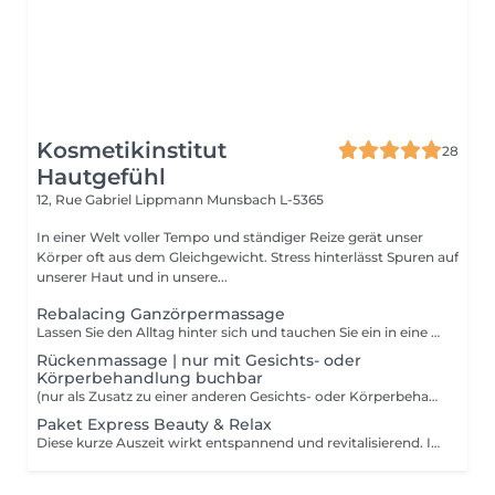
Kosmetikinstitut
28
Hautgefühl
12, Rue Gabriel Lippmann
Munsbach L-5365
In einer Welt voller Tempo und ständiger Reize gerät unser
Körper oft aus dem Gleichgewicht. Stress hinterlässt Spuren auf
unserer Haut und in unsere...
Rebalacing Ganzörpermassage
Lassen Sie den Alltag hinter sich und tauchen Sie ein in eine Welt absoluten Wohlbefindens. Diese Massage ist für alle die Stress und Hektik ausgesetzt sind. Sie konzentriert sich auf ihr inneres Wohlbefinden, vermittelt Balance und gleicht die Bedürfnisse des Körpers aus. Körper, Geist und Seele werden entspannt und die Energiezirkulation wird wiederhergestellt.
Rückenmassage | nur mit Gesichts- oder
Körperbehandlung buchbar
(nur als Zusatz zu einer anderen Gesichts- oder Körperbehandlung buchbar)
Paket Express Beauty & Relax
Diese kurze Auszeit wirkt entspannend und revitalisierend. Ideal um die Akkus in der Mittagspause oder nach Feierabend noch einmal aufzuladen. Die Haut wird mild gereinigt und tonisiert. Eine Kombination aus Rücken- Gesicht und Kopfmassage bringt Ihnen intensive Entspannung. Für ein frisches und energiegeladenes Aussehen werden Ihre Wimpern und Augenbrauen gefärbt.