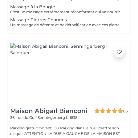
Massage à la Bougie
C'est un massage extrêmement réconfortant qui va nourrir en même temps votre peau avec les propriétés de la bougie de massage. Vous voyagerez avec les senteurs inégalables de la gamme 'Sultane de Saba' . Idéalement à faire durant les mois d'hiver.
Massage Pierres Chaudes
Un massage de détente et de détoxification avec ces pierres chaudes de basalte qui vont détendre vos muscles et vous donneront une sensation de bien-être. Eviter de le faire en été car sensation de chaleur assez intense.
Maison Abigaïl Bianconi
83
36, rue du Golf
Senningerberg L-1638
Parking gratuit devant. Ou Parking dans la rue : mettre son
disque. ATTENTION LA RUE A GAUCHE DE LA MAISON EST