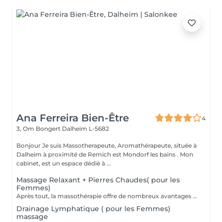
Ana Ferreira Bien-Être
4
3, Om Bongert
Dalheim L-5682
Bonjour Je suis Massotherapeute, Aromathérapeute, située à
Dalheim à proximité de Remich est Mondorf les bains . Mon
cabinet, est un espace dédié à ...
Massage Relaxant + Pierres Chaudes( pour les
Femmes)
Après tout, la massothérapie offre de nombreux avantages en appuyant sur les tissus mous du corps. Il stimule la circulation sanguine, la mobilité et l'élasticité. -Soulagement des maux de tête. -Diminution de la fatigue. -Stimulation et équilibre du système intestinal. -Élimination des toxines et des déchets métaboliques. -Diminution de l'insomnie. -Contrôle du stress. -Diminution de l'anxiété. -Soulagement de la tension et des douleurs musculaires.
Drainage Lymphatique ( pour les Femmes)
massage