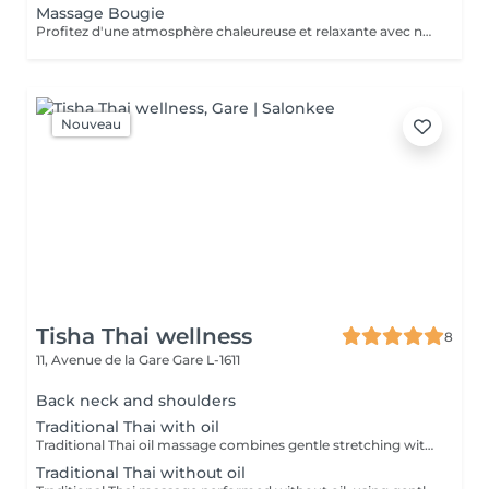
Massage Bougie
Profitez d'une atmosphère chaleureuse et relaxante avec notre massage aux bougies de 40, 60 ou 90 minutes. Nos esthéticiennes spécialisées intègrent des bougies parfumées pour créer une ambiance paisible tout en appliquant des techniques douces visant à soulager les tensions musculaires. Le temps de préparation et d'installation de la cliente est inclus dans la période choisie, garantissant que chaque minute soit dédiée à votre bien-être. Offrez-vous une expérience de rajeunissement du corps et de l'esprit dans ce cadre serein.
Nouveau
Tisha Thai wellness
8
11, Avenue de la Gare
Gare L-1611
Back neck and shoulders
Traditional Thai with oil
Traditional Thai oil massage combines gentle stretching with flowing massage techniques using warm oil to ease muscle tension, improve circulation, and promote deep relaxation.
Traditional Thai without oil