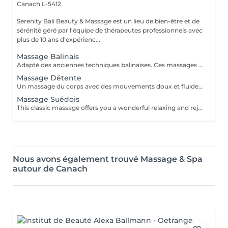
Canach L-5412
Serenity Bali Beauty & Massage est un lieu de bien-être et de
sérénité géré par l'équipe de thérapeutes professionnels avec
plus de 10 ans d'expérienc...
Massage Balinais
Adapté des anciennes techniques balinaises. Ces massages des tissus profonds soulagent les tensions corporelles et favorisent de meilleurs habitudes de sommeil.
Massage Détente
Un massage du corps avec des mouvements doux et fluides. Utile pour rajeunir la peau, soulager les tensions et le stress, éclaircir l'esprit et favoriser la circulation sanguine.
Massage Suédois
This classic massage offers you a wonderful relaxing and rejuvenating experience to improve your circulation and promote relaxation by soothing your muscles.
Nous avons également trouvé Massage & Spa
autour de Canach