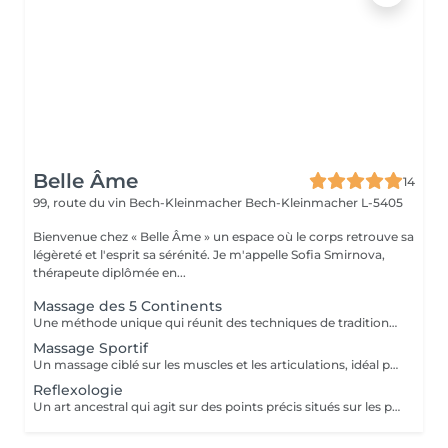
Belle Âme
14
99, route du vin Bech-Kleinmacher
Bech-Kleinmacher L-5405
Bienvenue chez « Belle Âme » un espace où le corps retrouve sa
légèreté et l'esprit sa sérénité. Je m'appelle Sofia Smirnova,
thérapeute diplômée en...
Massage des 5 Continents
Une méthode unique qui réunit des techniques de traditions du monde entier : lomi-lomi, ayurvédique, californien, suédois, réflexologie et travail énergétique. Ce massage agit sur plusieurs niveaux : il purifie le corps, renforce la vitalité, libère les blocages émotionnels et recharge en énergie. J'y ai intégré mes propres techniques pour rendre chaque séance encore plus profonde et personnalisée. Nettoyage des Chakras inclus dans le soin
Massage Sportif
Un massage ciblé sur les muscles et les articulations, idéal pour les personnes actives et les sportifs. Il favorise la récupération, réduit les tensions et améliore la souplesse. L'intensité est toujours adaptée individuellement - de modérée à très profonde.
Reflexologie
Un art ancestral qui agit sur des points précis situés sur les pieds, reliés aux organes et systèmes de l'organisme. La réflexologie aide à se détendre, améliore le bien-être général, restaure l'équilibre intérieur et active les processus naturels d'auto-régulation du corps.