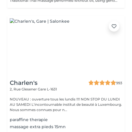
Traditional Thai massage performed without oil, using gentle stretching and acupressure techniques to relieve muscle tension, improve flexibility, and promote deep relaxation.
Charlen's
993
2, Rue Glesener
Gare L-1631
NOUVEAU : ouverture tous les lundis !!!! NON STOP DU LUNDI
AU SAMEDI L'incontournable institut de beauté à Luxembourg.
Nous sommes connues pour n...
paraffine therapie
massage extra pieds 15mn