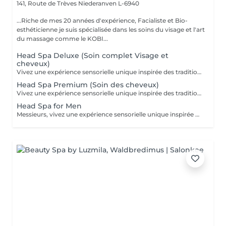
141, Route de Trèves
Niederanven L-6940
...Riche de mes 20 années d'expérience, Facialiste et Bio-
esthéticienne je suis spécialisée dans les soins du visage et l'art
du massage comme le KOBI...
Head Spa Deluxe (Soin complet Visage et
cheveux)
Vivez une expérience sensorielle unique inspirée des traditions anciennes japonaises dédiées au soin du corps et à l'apaisement de l'esprit. Le Head Spa combine soin des cheveux et du visage pour améliorer la revitalisation du cuir chevelu tout en favorisant la réduction du stress et la relaxation générale: - Démaquillage du visage - Massage du visage manuel "coup d'éclat" - Massage manuel des épaules, de la nuque et du cuir chevelu à l'huile précieuse et utilisation de différents outils - Fontaine d'eau chaude - Masque visage hydratant - Shampoing - Masque capillaire sous bain de vapeur + sérum - Massage des mains et des bras. - Crème + Sérum visage hydradants - Séchage des cheveux (15 minutes)
Head Spa Premium (Soin des cheveux)
Vivez une expérience sensorielle unique inspirée des traditions anciennes japonaises dédiées au soin du corps et à l'apaisement de l'esprit. Le Head Spa combine soin des cheveux et du visage pour améliorer la revitalisation du cuir chevelu tout en favorisant la réduction du stress et la relaxation générale: - Démaquillage du visage - Massage manuel des épaules, de la nuque et du cuir chevelu à l'huile précieuse et utilisation de différents outils - Fontaine d'eau chaude - Shampoing - Masque capillaire sous bain de vapeur + sérum - Massage des mains et des bras. - Séchage des cheveux (15 minutes)
Head Spa for Men
Messieurs, vivez une expérience sensorielle unique inspirée des traditions anciennes japonaises dédiées au soin du corps et à l'apaisement de l'esprit adapté à votre peau. Le Head Spa combine soin des cheveux et du visage pour améliorer la revitalisation du cuir chevelu tout en favorisant la réduction du stress et la relaxation générale: - Soin du visage (nettoyage, massage, masque et/ou soin de la barbe) - Massage manuel des épaules, de la nuque et du cuir chevelu à l'huile précieuse et utilisation de différents outils - Fontaine d'eau chaude - Shampoing - Sérum capillaire - Séchage des cheveux