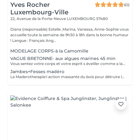
Yves Rocher
612
Luxembourg-Ville
22, Avenue de la Porte-Neuve
LUXEMBOURG 57480
Diana (responsable) Estelle ,Marina, Vanessa, Anne-Sophie vous
accueille toute la semaine de 9h30 à 18h dans la bonne humeur
! Langue : Français Ang...
MODELAGE CORPS-à la Camomille
VAGUE BRETONNE- aux algues marines 45 min
Vous sentez votre corps et votre esprit s éveiller comme a la suite d un bain dans l OCEAN. Vous vous tonicité et leur confort. sentez légère et revitalisée. Vos jambes retrouvent leur tonicité et leur confort
Jambes+Fesses madéro
La Maderotherapie:l action massante du bois pour détruire la cellulite. *Active la circulation sanguine et lymphatique *Réduit les tensions musculaires. *Raffermie et tonifie la peau.