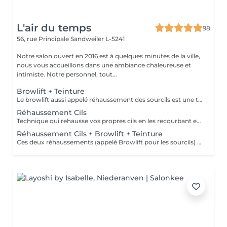
L'air du temps
98
56, rue Principale
Sandweiler L-5241
Notre salon ouvert en 2016 est à quelques minutes de la ville,
nous vous accueillons dans une ambiance chaleureuse et
intimiste. Notre personnel, tout...
Browlift + Teinture
Le browlift aussi appelé réhaussement des sourcils est une technique pour discipliner les poils parfois broussailleux des sourcils, les rehausser et leur donner une jolie forme, il inclut d'office une teinture. C'est une dernière tendance dans la beauté du regard. Peut être associé à un réhaussement des cils pour un résultat plus spectaculaire. Tenue environ 4 semaines. Il est nécessaire d'avoir des sourcils fournis et ne pas avoir fait une teinture de ceux-ci dans les semaines précédentes.
Réhaussement Cils
Technique qui rehausse vos propres cils en les recourbant et en leur donnant une apparence allongée. Vous donnera un regard agrandi. Tenue 2 à 3 mois. La teinture est vivement recommandée pour obtenir un meilleur résultat, un regard plus intense. La kératine est un soin pour, hydrater, nourrir et fortifier les cils. Il faut garder les yeux fermés pendant le traitement. Ne pas venir avec de mascara ce jour de préférence. Pour un regard encore plus spectaculaire vous pouvez combiner avec le réhaussement de sourcils, appelé Browlift.
Réhaussement Cils + Browlift + Teinture
Ces deux réhaussements (appelé Browlift pour les sourcils) vous donneront un look différent, votre regard sera doublement embelli. Vos sourcils doivent contenir assez de poils pour cette technique. Tenue 2-3 mois. Remarque: ne pas porter de mascara le jour du soin de préférence; pas de teinture de sourcils les 3 mois avant.