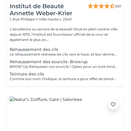
Institut de Beauté
597
Annette Weber-Krier
1, Rue Philippe II
Ville-Haute L-2340
L'excellence au service de la beauté! Situé en plein centre-ville
depuis 1970, l'institut est fournisseur officiel de la cour et
également le plus an...
Rehaussement des cils
Le rehaussement redresse les cils vers le haut, et leur donne une superbe courbure, de la longueur, de la hauteur et du volume : vos cils paraissent plus longs et plus denses. Pour toutes celles qui veulent avoir un regard intense et des cils plus longs c'est une technique qui rallonge vos propres cils sans avoir recours aux extensions de cils. Elle peut être complémentaire à l'application d'extensions de cils, afin de faciliter leur application lorsque vos cils sont trop droits ou trop recourbés : Une beauté en un clin d'oeil ! Le soin ne dure que 45 minutes et n'est pas inconfortable : son effet recourbant dure entre 8 et 12 semaines, ce qui correspond au cycle naturel des cils. Tout de suite après le rehaussement, nous vous proposons soit une teinture des cils, pour intensifier la couleur de vos cils, soit un soin à la kératine, un traitement unique pour nourrir, épaissir et hydrater vos cils naturels ,soit l'application d'un mascara semi-permanent afin d'en améliorer encore l'aspect ' maquillé ' ( tenue 3-4 semaines). Vous avez la possibilité de faire tous ces soins en un même séance :))
Rehaussement des sourcils- Brow'up
BROW'Up Rehaussez vos sourcils ! Optez pour un look tendance ! Découvrez cette toute dernière tendance ! Le principe consiste à modifier le mouvement de vos poils de manière durable (+/- 6 semaines) en les rehaussant vers le haut et/ou dans leur mouvement naturel. Pourquoi ? Le sourcil sera plus ouvert, plus dense, il ouvrira considérablement le regard. Très utilisé par les plus grands maquilleurs, le coiffage du sourcil vers le haut à un vrai impact sur le regard, qui parait comme lifté, rehaussé. Egalement très utilisé en Amérique latine et en Asie, car les poils ont tendance à chuter vers le bas. Cette technique permet de les discipliner pour obtenir une ligne harmonieuse. Très utile également pour des sourcils qui frisent, qui prennent de mauvais plis , ou qui sont trop longs. Le but étant de les plaquer dans le sens le plus optimal . Messieurs, cette technique peut également vous convenir pour discipliner les volumes ! Sublime mariage avec une teinture 3D/HD Brow
Teinture des cils
Comme son nom l'indique, la teinture a pour effet de teindre les cils ou les sourcils et de les gainer très légèrement. Idéal pour les personnes aux cils ou sourcils clairs qui souhaitent avoir en toute occasion avec ou sans mascara des cils ou sourcils plus foncés (noirs, bruns, marrons).