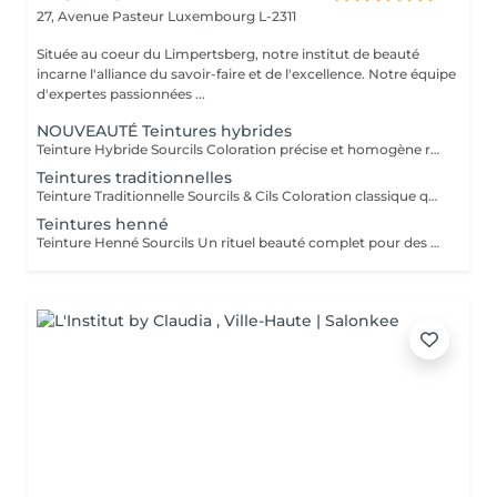
27, Avenue Pasteur
Luxembourg L-2311
Située au coeur du Limpertsberg, notre institut de beauté
incarne l'alliance du savoir-faire et de l'excellence. Notre équipe
d'expertes passionnées ...
NOUVEAUTÉ Teintures hybrides
Teinture Hybride Sourcils Coloration précise et homogène réalisée à l'airbrush qui colore à la fois la peau et le poil pour un effet maquillé longue durée. Avant la pose une restructuration complète est effectuée avec épilation au fil ou à la cire selon l'envie et le besoin de la cliente afin d'obtenir une ligne parfaitement dessinée. Tenue sur la peau jusqu'à 10 jours Tenue sur le poil jusqu'à 6 à 7 semaines Disponible en plusieurs teintes pour s'adapter à chaque carnation. Compatible avec le Browlift pour des sourcils plus denses, structurés et naturellement sublimés.
Teintures traditionnelles
Teinture Traditionnelle Sourcils & Cils Coloration classique qui intensifie la couleur naturelle des poils pour un regard plus profond et structuré. Tenue sur la peau 1 à 2 jours Tenue sur le poil jusqu'à 4 semaines Disponible en plusieurs teintes pour s'adapter à chaque carnation et couleur de poils. Compatible avec le Brow Lift et le Rehaussement de Cils pour un résultat harmonieux et durable. Il est également possible d'ajouter un soin à la kératine qui nourrit et hydrate en profondeur le poil du sourcil et du cil pour un fini plus doux, brillant et renforcé.
Teintures henné
Teinture Henné Sourcils Un rituel beauté complet pour des sourcils parfaitement dessinés et naturellement sublimés. La teinture au henné colore à la fois la peau et le poil offrant un effet maquillé et structuré sans maquillage. Avant la pose une restructuration sur mesure est réalisée, prise précise des points de mesure puis épilation au fil ou à la cire pour redéfinir harmonieusement la ligne du sourcil. Tenue sur la peau jusqu'à 10 jours Tenue sur le poil jusqu'à 5 semaines Disponible en plusieurs teintes adaptées à chaque carnation. Le résultat, des sourcils nets, équilibrés et intensément mis en valeur avec un rendu naturel et soigné.