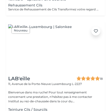
Rehaussement Cils
Service de Rehaussement de Cils Transformez votre regard avec notre service de rehaussement de cils, disponible avec ou sans teinture. Notre technique avancée inclut : - *Courbure Durable* : Nous sublimons vos cils naturels en leur apportant une courbure élégante et durable. - *Option avec Teinture* : Pour un effet encore plus spectaculaire, ajoutez de la couleur à vos cils, vous libérant ainsi de l'utilisation quotidienne de mascara. - *Hydratation Incluse* : Nos traitements incluent une hydratation profonde, garantissant des cils sains et forts. ### Entretien Pour maintenir l'effet souhaité et éviter d'endommager vos cils, nous recommandons de refaire le traitement toutes les 4 à 6 semaines. Ainsi, vous assurez un regard toujours éblouissant tout en préservant la santé de vos cils. Prenez rendez-vous dès aujourd'hui et sublimez la beauté naturelle de vos yeux !
Nouveau
LAB'eille
18
11, Avenue de la Porte-Neuve
Luxembourg L-2227
Bienvenue dans ma ruche! Pour tout renseignement
concernant une prestation, n'hésitez pas à me contacter
Institut au rez-de-chaussée dans la cour du...
Teinture Cils / Sourcils