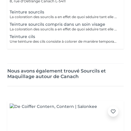
8, rue d‘Oetrange
Canach L-5411
Teinture sourcils
La coloration des sourcils a en effet de quoi séduire tant elle met les yeux en valeur : elle permet, avec un temps de pose très court, de définir une jolie ligne et de créer une impression de sourcils fournis, à la couleur intense, le tout pour une tenue d'environ trois semaines.
Teinture sourcils compris dans un soin visage
La coloration des sourcils a en effet de quoi séduire tant elle met les yeux en valeur : elle permet, avec un temps de pose très court, de définir une jolie ligne et de créer une impression de sourcils fournis, à la couleur intense, le tout pour une tenue d'environ trois semaines.
Teinture cils
Une teinture des cils consiste à colorer de manière temporaire, entre 3 semaines à un mois, les cils tout en les gainant afin de faire ressortir leur couleur sans utiliser de maquillage. (Une teinture pour les cils ne peut cependant pas reproduire les effets d un mascara volume ou ayant pour but d allonger les cils. Dans ce cas, il est recommandé d appliquer du mascara sur les cils par-dessus la teinture pour les cils.)
Nous avons également trouvé Sourcils et
Maquillage autour de Canach