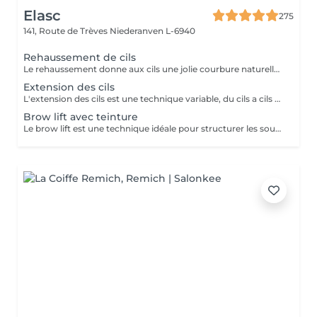
Elasc
275
141, Route de Trèves
Niederanven L-6940
Rehaussement de cils
Le rehaussement donne aux cils une jolie courbure naturelle afin d'ouvrir le regard. La kératine apporte aux cils résistance, solidité et vitalité. Misencil est une gamme de produits spécifique pour le contour de l'oeil. Tenue : environ 5 semaines.
Extension des cils
L'extension des cils est une technique variable, du cils a cils pour un effect très discret. Le 2D un effect naturel mais plus dense et le 3D va donner un effect volume. Nous proposons après chaque pose complète au deuxième rendez-vous de faire un remplissage par contre a votre troisième passage de faire une dépose suivi d'une pose complète afin de ne pas abîmer vos cils et d'avoir toujours un résultat parfait. Pour celle encore hésitante ou ayant peur d'être allergique on vous propose de réserver un entretien préalable afin d'en discuter ensemble et de vous mettre quel que cils pour que vous puissiez voir comment vous réagissez.
Brow lift avec teinture
Le brow lift est une technique idéale pour structurer les sourcils ainsi que pour les rendre plus volumineux. Tenue : environ 5 semaines.