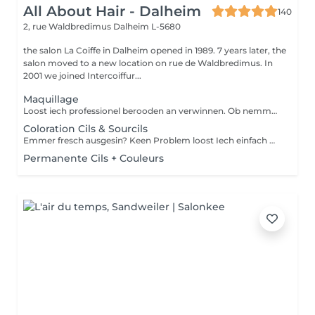
All About Hair - Dalheim
140
2, rue Waldbredimus
Dalheim L-5680
the salon La Coiffe in Dalheim opened in 1989. 7 years later, the
salon moved to a new location on rue de Waldbredimus. In
2001 we joined Intercoiffur...
Maquillage
Loost iech professionel berooden an verwinnen. Ob nemmen e klengen Alldags Look oder dach mei stark vir owes op den Tour?
Coloration Cils & Sourcils
Emmer fresch ausgesin? Keen Problem loost Iech einfach mol d Wimpern an Aaperhoer fierwen
Permanente Cils + Couleurs