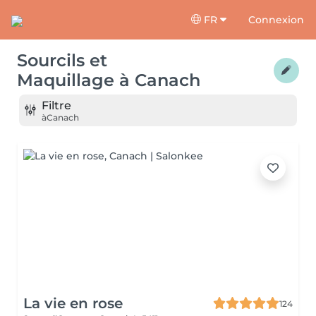
FR
Connexion
Sourcils et
Maquillage
à
Canach
Filtre
à
Canach
La vie en rose
124