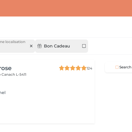
ne localisation
Bon Cadeau
h
rose
Search
124
e
Canach L-5411
nel