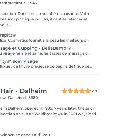
tadtbredimus L-5451
nération. Dans une atmosphère apaisante. Votre
eaucoup chaque jour. Ici, il peut se relâcher et
elle...
rspitz®"
Retterspitz® Medical Cosmetics fournit à la peau les meilleurs produits et ingrédients de soins naturels. Le savoir traditionnel garantit une peau éclatante. Une peau bien soignée est une belle peau. Un teint frais et éclatant n'est pas une question d'âge, mais de soin. La peau est approvisionnée avec les meilleurs ingrédients de soin et des ingrédients naturels tels que le Q10, la provitamine B5, l'urée, des huiles précieuses et des extraits de plantes sélectionnés. Pour Retterspitz, un soin constant signifie également éviter systématiquement les additifs artificiels tels que les agents odorants, les émulsifiants critiques, les composants d'origine animale, les nanoparticules, les conservateurs inutiles, les microplastiques et bien plus encore... Nettoyage, gommage, massage du visage, soin final.
isage et Cupping - BellaBambi®
Pour une peau du visage ferme et saine, les tasses de massage de BellaBambi® offrent un effet liftant naturel et une stimulation profonde et peuvent être utilisées aussi bien par les femmes que par les hommes pour garder la peau du visage en pleine forme. Cette application stimule la circulation sanguine, élimine les toxines et, lorsqu'elle est utilisée régulièrement, augmente l'élasticité de la peau du visage pour un effet liftant naturel. Tirer doucement sur la peau stimule également la production de collagène et soulage les tensions dans les muscles du visage. Il ouvre également les pores afin que les produits de soin puissent être encore mieux absorbés. Nettoyage, massage avec produit de soin et ventouses, soin final.
ity®" soin Visage
Un soin anti-âge luxueux à l'huile précieuse de pépins de figue de Barbarie régénère et laisse un teint éclatant de fraîcheur. Comprend un nettoyant, un masque, un sérum contour des yeux et une crème de finition. Ingrédients naturels et certifiés : 99 % d'origine naturelle, enrichis en huiles végétales précieuses et certifiés Cosmos Natural, gage d'une qualité irréprochable et de pratiques éthiques.
 Hair - Dalheim
140
imus
Dalheim L-5680
fe in Dalheim opened in 1989. 7 years later, the salon
ocation on rue de Waldbredimus. In 2001 we joined
erwinnen an geneisst d`Rou