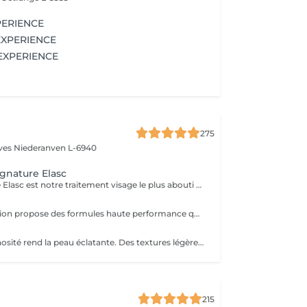
PERIENCE
EXPERIENCE
 EXPERIENCE
275
èves
Niederanven L-6940
ignature Elasc
Le soin Signature Elasc est notre traitement visage le plus abouti et personnalisé. Conçu spécialement pour vous, par notre équipe, ce rituel est une véritable expérience sensorielle pour vous détendre, raviver l'éclat de votre teint, redessiner les contours de votre visage et revitaliser votre peau en profondeur. Ce soin multi-actions combine des produits cosméceutiques ultra-performants, des gestes experts et l'utilisation de pierres en quartz rose ou de jade verte en fonction de votre peau. Le soin débute par un nettoyage précis de votre peau et par une exfoliation douce aux manuvres stimulantes pour lisser et illuminer le teint. Après un travail technique avec la pierre et la pose d'un masque crème spécifique vient le massage Signature : une combinaison de manuvres liftantes, drainantes, tonifiantes et sculptantes avec une huile de haute qualité. Votre peau est ainsi lumineuse, décongestionnée, hydratée, liftée et raffermie. Ce soin Signature Elasc convient à tous les types de peau : teint terne, peau déshydratée, perte de fermeté, premiers signes de l'âge mais aussi pour toute personne ayant besoin d'une pause bien-être ou recherchant le cocooning et la chaleur caractéristiques à notre institut Elasc.
Le rituel d'hydration propose des formules haute performance qui s'attaquent stratégiquement à tous les paramètres de la déshydratation. Ciblés, ils améliorent le manteau hydrolipidique, la teneur en NMF est le ciment intercellulaire.
Le rituel de luminosité rend la peau éclatante. Des textures légères et fraïches affinent le grain de peau pour une peau qui brille de santé et de pureté - une beauté éclatante.
215