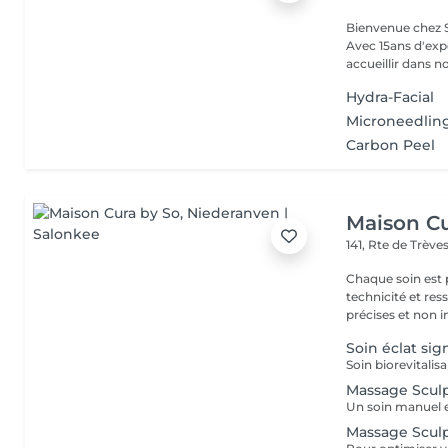
Bienvenue chez SO BEAUTY L'Excelle
Avec 15ans d'exp
accueillir dans no
Hydra-Facial
Microneedlin
Carbon Peel
Maison Cu
141, Rte de Trève
Chaque soin es
technicité et ressenti se re
précises et non in
Soin éclat sig
Massage Scul
Massage Sculp