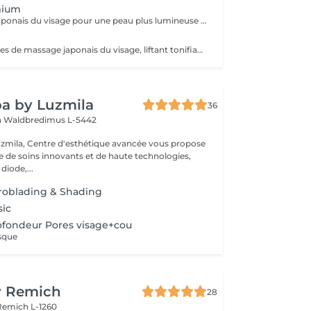
mium
Massage liftant japonais du visage pour une peau plus lumineuse et repulpée, personnalisé en fonction de vos besoins grâce à l'utilisation d'ustensiles comme le gua-sha, le ridoki, ou encore les ventouses etc... Les bienfaits du kobido sont appréciables dès la première séance. Les muscles faciaux pétris en profondeur, se tonifient, les cernes et les rides s'amenuisent, l'ovale du visage se raffermit, soulignant des angles plus harmonieux. La peau regénérée apparaît comme défroissée, retapissée. Un drainage en dernière phase contribue à éliminer les toxines et à assainir la peau. Un véritable effet tenseur! !!! Pour un résultat plus durable, ce soin est conseillé en cure !!! Demandez conseil à votre esthéticienne.
Plus de 30 minutes de massage japonais du visage, liftant tonifiant et repulpant = une vraie gymnastique faciale pour une peau plus lumineuse et une diminution des rides. Les bienfaits du kobido sont appréciables dès la première séance. Les muscles faciaux pétris en profondeur, se tonifient, les cernes et les rides s'amenuisent, l'ovale du visage se raffermit, soulignant des angles plus harmonieux. La peau régénerée apparaît comme défroissée, retapissée. Un véritable effet tenseur! !!! Pour un résultat plus durable, ce soin est conseillé en cure !!! Demandez conseil à votre esthéticienne.
a by Luzmila
36
h
Waldbredimus L-5442
zmila, Centre d'esthétique avancée vous propose
de soins innovants et de haute technologies,
 diode,...
roblading & Shading
sic
ofondeur Pores visage+cou
sque
y Remich
28
Remich L-1260