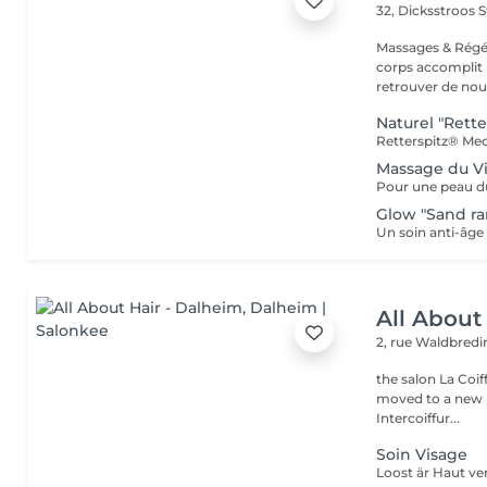
32, Dicksstroos
S
Massages & Régé
corps accomplit b
retrouver de nouv
Naturel "Rette
Massage du V
Glow "Sand rar
All About
2, rue Waldbred
the salon La Coif
moved to a new l
Intercoiffur...
Soin Visage
Loost är Haut v