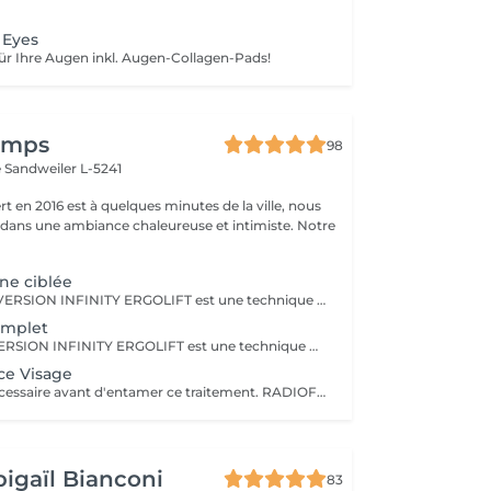
 Eyes
für Ihre Augen inkl. Augen-Collagen-Pads!
temps
98
e
Sandweiler L-5241
t en 2016 est à quelques minutes de la ville, nous
 dans une ambiance chaleureuse et intimiste. Notre
ne ciblée
LPG DERNIERE VERSION INFINITY ERGOLIFT est une technique mécanique et naturelle, pour rajeunir la peau. Rebooste, raffermit, rides du lion, contour des yeux, améliore l'aspect de la peau. Ce soin ciblera une zone précise, ex. ride du lion, contour des yeux (yeux gonflés, rides) Cette technique est à considérer comme un traitement de plusieurs séances pour atteindre les objectifs.Voir dans rubrique abonnement. L''endermologie LPG une valeur sure, plus de 35 ans d'expertise dans la beauté
omplet
PG DERNIERE VERSION INFINITY ERGOLIFT est une technique naturelle naturelle, pour rajeunir la peau. Rebooste, raffermit, rides du lion, contour des yeux,nasogénien, améliore l'aspect de la peau. Un éclat immédiat dès la première séance. Cette technique est à considérer comme un traitement de plusieurs séances pour atteindre les objectifs. Voir rubrique abonnement L'endermologie LPG une valeur sure, plus de 35 ans d'expertise dans la beauté
ce Visage
BILAN gratuit nécessaire avant d'entamer ce traitement. RADIOFREQUENCE 448Khz CAPACITIVE RESISTIVE monpolaire Non douloureux Non invasif Technique pour raffermir, contre la cellulite, réduction de volume. La radiofréquence émet de la chaleur induite par une onde qui génère un effet tenseur et immédiat et durable. Traitement 6 à 12 séances pour atteindre des résultats, cela dépend de la qualité de la peau, de l'âge, du volume concernés entre autres.
igaïl Bianconi
83