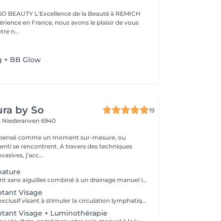
nce de la Beauté à REMICH
érience en France, nous avons le plaisir de vous
tre n...
g + BB Glow
ra by So
19
s
Niederanven 6940
t pensé comme un moment sur-mesure, ou
ncontrent. A travers des techniques
vasives, j'acc...
nature
Soin biorevitalisant sans aiguilles combiné à un drainage manuel lent et doux pour stimuler la circulation, repulper et revitaliser la peau. Idéal pour améliorer l'éclat, l'élasticité et la fermeté du visage ou du cou. Chaque séance est personnalisée selon vos besoins, pour des résultats visibles et durables
ptant Visage
Un soin manuel exclusif visant à stimuler la circulation lymphatique, décongestionner les tissus et révéler l'éclat naturel du visage. Idéal en cas de traits fatigués, de gonflement, ou de teint terne. Ce soin favorise l'élimination des toxines et de la rétention d'eau accumulés au niveau du visage du cou et du décolleté. L'association du drainage manuel et du travail des fascias, procure un réel moment de détente.
tant Visage + Luminothérapie