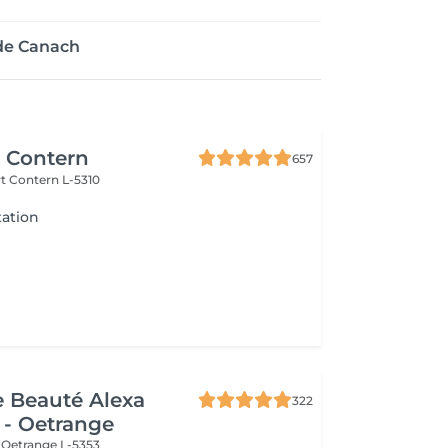
 de Canach
r Contern
657
rt
Contern L-5310
ation
de Beauté Alexa
322
 - Oetrange
e
Oetrange L-5353