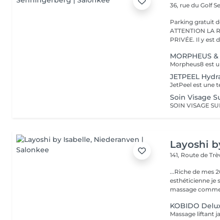
36, rue du Golf
S
Parking gratuit d
ATTENTION LA 
PRIVÉE. Il y est d
MORPHEUS &
JETPEEL Hydra
Soin Visage S
Layoshi b
141, Route de Tr
...Riche de mes 2
esthéticienne je s
massage comme l
KOBIDO Delu