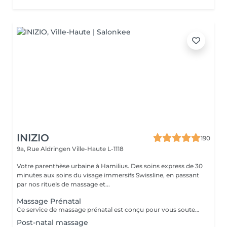
INIZIO
190
9a, Rue Aldringen
Ville-Haute L-1118
Votre parenthèse urbaine à Hamilius. Des soins express de 30
minutes aux soins du visage immersifs Swissline, en passant
par nos rituels de massage et...
Massage Prénatal
Ce service de massage prénatal est conçu pour vous soutenir en douceur tout au long de la grossesse grâce à des techniques sûres et spécialisées qui soulagent les tensions du dos, des hanches et des jambes, tout en apaisant votre système nerveux. Chaque séance vise à améliorer la circulation, à réduire l'enflure et à favoriser une relaxation profonde afin que vous puissiez mieux dormir et vous sentir plus à l'aise à mesure que votre corps évolue. En utilisant des positions et des coussins adaptés, le massage vous maintient, ainsi que votre bébé, bien soutenus et offre une pause apaisante face au stress quotidien et aux inconforts liés à la grossesse. Principaux avantages : Réduction du stress, de l'anxiété et de la tension musculaire. Aide à soulager les douleurs courantes de la grossesse, telles que les maux de dos, l'inconfort des hanches et les crampes aux jambes. Amélioration de la circulation et du drainage lymphatique. Favorisation d'un meilleur sommeil.
Post-natal massage