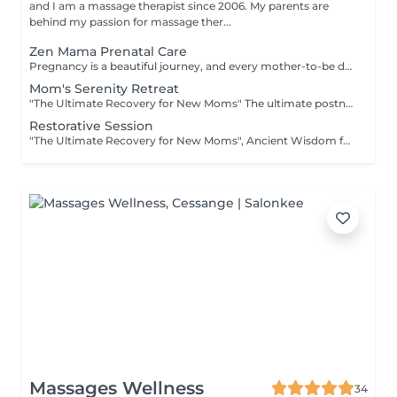
and I am a massage therapist since 2006. My parents are
behind my passion for massage ther...
Zen Mama Prenatal Care
Pregnancy is a beautiful journey, and every mother-to-be deserves a moment of peaceful recovery. Our Zen Mama Prenatal Care is designed to gently ease muscular tension, promote overall physical comfort, and give you the quiet moment of reflection you deserve. Safe, professional, and deeply relaxing. Available for 13+ weeks of pregnancy. Special Note: This gentle wellness experience is exclusively available for mothers in their second and third trimesters (13 weeks and above). We recommend consulting your personal advisor or doctor before your first visit.
Mom's Serenity Retreat
"The Ultimate Recovery for New Moms" The ultimate postnatal comfort and relaxation experience. Gentle techniques help ease postpartum fluid retention, promote a wonderful sense of physical lightness, and encourage natural bodily harmony and relaxation. "Booking Guidelines" - Natural Birth: Recommended starting 4 weeks after delivery. - C-Section: Recommended starting 6 to 8 weeks after delivery (once you feel fully recovered and comfortable). Please consult with your doctor or personal healthcare provider prior to your first session.
Restorative Session
"The Ultimate Recovery for New Moms", Ancient Wisdom for the Modern Mother is a blend of soothing massage and warm herbal compress experience. - In Thai culture, the period following childbirth is considered a crucial time for a mother to "re-warm" her body and restore her vital energy. Our Traditional Thai Herbal Postnatal Care (known as a Yu Fai inspired ritual) is a comprehensive wellness experience designed to help new mothers recover physically and emotionally using the comforting warmth of organic Thai herbs. "Booking Guidelines" - Natural Birth: Recommended starting 4 weeks after delivery. - C-Section: Recommended starting 6 to 8 weeks after delivery (once you feel fully recovered and comfortable). Please consult with your doctor or personal healthcare provider prior to your first session.
Massages Wellness
34