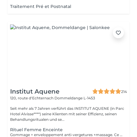
Traitement Pré et Postnatal
Institut Aquene
214
120, route d'Echternach
Dommeldange L-1453
Seit mehr als 7 Jahren verführt das INSTITUT AQUENE (in Parc
Hotel Alvisse****) seine Klienten mit seiner Effizienz, seinen
Behandlungsritualen und se...
Rituel Femme Enceinte
Gommage + enveloppement anti-vergetures +massage. Ce soin sophistiqué utilise des ingrédients naturels aux propriétés antioxydantes qui permettent de stimuler la circulation veineuse et lymphatique, il permet de savourer en toute confiance un moment de relaxation et de bien-être absolu entre la maman et le futur bébé.