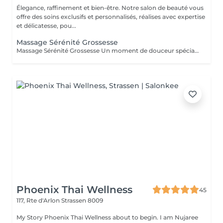
Élegance, raffinement et bien-être. Notre salon de beauté vous
offre des soins exclusifs et personnalisés, réalises avec expertise
et délicatesse, pou...
Massage Sérénité Grossesse
Massage Sérénité Grossesse Un moment de douceur spécialement dédié aux futures mamans. Ce massage relaxant aide à soulager les tensions du dos, des jambes et des épaules, tout en favorisant une profonde sensation de détente et de bien-être. Réalisé avec des gestes doux et adaptés à la grossesse, il améliore la circulation, apaise les inconforts liés aux changements du corps et offre un instant précieux de sérénité pour la maman et son bébé. Ce soin est recommandé à partir du 2 trimestre de grossesse et est réalisé dans une position confortable et sécurisée. Un véritable moment de calme pour prendre soin de vous pendant cette période si spéciale.
Phoenix Thai Wellness
45
117, Rte d'Arlon
Strassen 8009
My Story Phoenix Thai Wellness about to begin. I am Nujaree