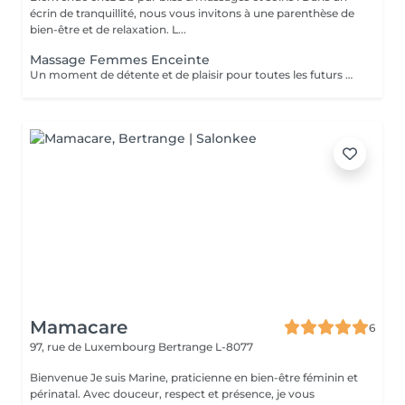
écrin de tranquillité, nous vous invitons à une parenthèse de
bien-être et de relaxation. L...
Massage Femmes Enceinte
Un moment de détente et de plaisir pour toutes les futurs mamans. Ce massage soulage les tensions musculaires et nerveuse due à la grossesse. Il permet aux futurs mamans de s'octroyer un moment de pure détente et d'évasion . Vous repartirez Détendu et légère .
Mamacare
6
97, rue de Luxembourg
Bertrange L-8077
Bienvenue Je suis Marine, praticienne en bien-être féminin et
périnatal. Avec douceur, respect et présence, je vous