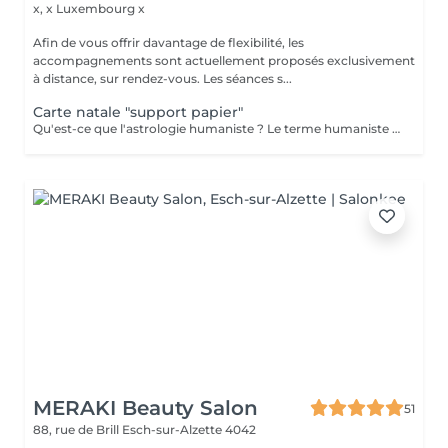
x, x
Luxembourg x
Afin de vous offrir davantage de flexibilité, les
accompagnements sont actuellement proposés exclusivement
à distance, sur rendez-vous. Les séances s...
Carte natale "support papier"
Qu'est-ce que l'astrologie humaniste ? Le terme humaniste désigne une astrologie centrée sur la personne dans sa globalité. C'est une approche globale - dite holistique (du grec holos : entier) - des éléments à disposition de chacun pour réaliser concrètement les potentialités de sa naissance. L'astrologie humaniste ne met l'accent ni sur les évènements, ni sur les prédictions mais sur la prise de conscience de la signification (pour soi) de ce qui se passe. C'est une astrologie contemporaine qui veut répondre aux besoins de l'époque. Qu'est-ce qu'un thème natal ? C'est une carte représentant le ciel tel qu'il était au moment et à l'endroit précis de la naissance du sujet. Chaque thème est unique, mais tous contiennent les mêmes éléments de base. Chaque personne a les douze signes du zodiaque, ainsi que toutes les planètes de notre système solaire découvertes à ce jour. Seuls l'endroit et l'heure de naissance donneront une individualité potentielle au thème. Le thème indique les structures symboliques et énergétiques auxquelles la personne est reliée, parce qu'elle incarne « l'instant de l'univers » correspondant à sa naissance. L'astrologie en tant qu'écriture nous révèle les pistes de notre part de responsabilité sur notre évolution personnelle. Envoi par mail la carte et description "pas de présentiel"
MERAKI Beauty Salon
51
88, rue de Brill
Esch-sur-Alzette 4042