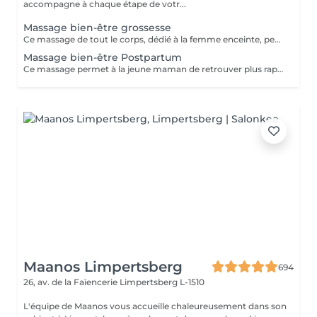
accompagne à chaque étape de votr...
Massage bien-être grossesse
Ce massage de tout le corps, dédié à la femme enceinte, permet de soulager les maux de la grossesse et de détendre le corps et l'esprit. Il permet d'apprivoiser en douceur les lignes d'un corps en transformation, de se préparer en toute sérénité à l'accouchement et à la maternité. Mélange de techniques de massage bien-être et de points énergétiques, ce massage s'adapte aux besoins spécifiques de chaque femme et de chaque étape de la grossesse : le choix des manuvres est personnalisé pour créer un moment de détente unique. Ce massage peut se pratiquer à partir du 2e trimestre de grossesse. La séance est composée d'un temps d'échange, pour que nous fassions connaissance et que vous puissiez me communiquer vos besoins, puis du massage en lui-même, qui dure environ 50 minutes.
Massage bien-être Postpartum
Ce massage permet à la jeune maman de retrouver plus rapidement son équilibre, en apportant une sensation de bien-être intense, de la tête aux pieds. Grâce à un protocole unique mêlant techniques de massage bien-être et points d'acupression de médecine chinoise, ce massage réunifie et rééquilibre l'énergie du bassin, replace doucement les organes du ventre, stimule la vitalité, soulage les tensions et décongestionne les jambes lourdes. Il apaise le stress, permet de ressentir les contours de son corps en douceur et de s'y sentir bien. Ce massage s'adapte et se module selon les besoins : le choix des manuvres est personnalisé afin de répondre au mieux aux besoins spécifiques de chaque cliente. EN OPTION : Le serrage à l'aide d'un rebozo (tissu au tissage particulier, venant du Mexique) permet notamment au bassin de se replacer doucement, de soulager les douleurs ligamentaires ou articulaires résiduelles de la grossesse, et aide les organes et l'utérus à reprendre leur taille et position initiales.
Maanos Limpertsberg
694
26, av. de la Faïencerie
Limpertsberg L-1510
L'équipe de Maanos vous accueille chaleureusement dans son