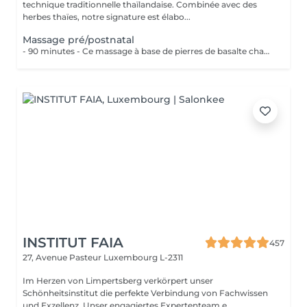
technique traditionnelle thaïlandaise. Combinée avec des
herbes thaïes, notre signature est élabo...
Massage pré/postnatal
- 90 minutes - Ce massage à base de pierres de basalte chauffées accompagnées dun massage avec les paumes des mains, apaise les tensions et les douleurs de votre corps.
INSTITUT FAIA
457
27, Avenue Pasteur
Luxembourg L-2311
Im Herzen von Limpertsberg verkörpert unser
Schönheitsinstitut die perfekte Verbindung von Fachwissen
und Exzellenz. Unser engagiertes Expertenteam e...