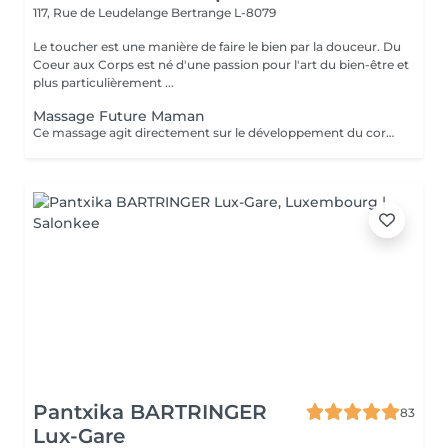
117, Rue de Leudelange
Bertrange L-8079
Le toucher est une manière de faire le bien par la douceur. Du
Coeur aux Corps est né d'une passion pour l'art du bien-être et
plus particulièrement ...
Massage Future Maman
Ce massage agit directement sur le développement du corps de la future maman. Il soulage les douleurs et les tensions musculaires ainsi que les crampes dans les jambes. Il permet également de favoriser le sommeil et la récupération, ainsi que la diminution des douleurs sciatiques. Du côté de bébé, il ressentira aussi le bien-être de sa maman et pourra donc se sentir en sécurité et heureux. Le massage est réalisé avec l'aide d'un coussin conçu spécialement pour vous permettre de vous allonger sur le ventre en toute sécurité et confort.
Pantxika BARTRINGER
83
Lux-Gare