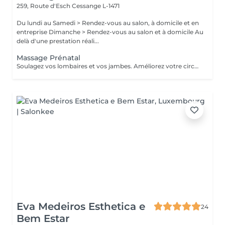
259, Route d'Esch
Cessange L-1471
Du lundi au Samedi > Rendez-vous au salon, à domicile et en
entreprise Dimanche > Rendez-vous au salon et à domicile Au
delà d'une prestation réali...
Massage Prénatal
Soulagez vos lombaires et vos jambes. Améliorez votre circulation sanguine et boostez durablement votre système immunitaire. Précautions particulières: Demander l'avis de votre médecin traitant. Après la 12ème semaine, presque toutes les zones du corps peuvent être massées. Le temps du massage doit se limiter à 45 minutes. Le massage doit être léger, notamment sur le dos et le ventre. L'utilisation d'huile essentielle est à proscrire.
Eva Medeiros Esthetica e
24
Bem Estar