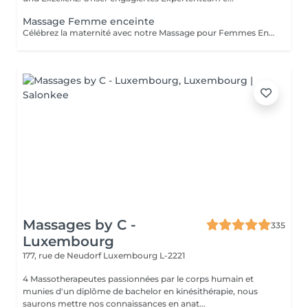
Massage Femme enceinte
Célébrez la maternité avec notre Massage pour Femmes Enceintes. Conçu spécialement pour les futures mamans, ce massage offre une parenthèse de bien-être et de soulagement. Nos thérapeutes expérimentés utilisent des techniques douces pour apaiser les maux de dos, les tensions et les jambes fatiguées qui accompagnent souvent la grossesse. Vous serez choyée dans un environnement paisible, garantissant un moment de détente pour vous et votre bébé. Offrez-vous ce moment précieux de détente pour vous sentir choyée, détendue et prête à embrasser chaque instant de votre grossesse en toute sérénité
Massages by C -
335
Luxembourg
177, rue de Neudorf
Luxembourg L-2221
4 Massotherapeutes passionnées par le corps humain et
munies d'un diplôme de bachelor en kinésithérapie, nous
saurons mettre nos connaissances en anat...