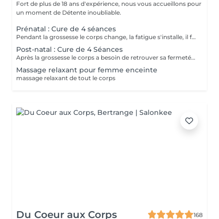
Fort de plus de 18 ans d'expérience, nous vous accueillons pour
un moment de Détente inoubliable.
Prénatal : Cure de 4 séances
Pendant la grossesse le corps change, la fatigue s'installe, il faut donc apporter à la peau tous les minéraux et les actifs qui vont aider à garder toute sa souplesse. Les différentes algues vont permettre un meilleur drainage et les massages appropriés à la future maman vont l'aider à se détendre. CURE DE 4 SEANCES à 216
Post-natal : Cure de 4 Séances
Après la grossesse le corps a besoin de retrouver sa fermeté et son tonus, pour cela, il est donc essentiel de remodeler sa silhouette grâce aux différents enveloppements et techniques manuelles spécifiques.
Massage relaxant pour femme enceinte
massage relaxant de tout le corps
Du Coeur aux Corps
168