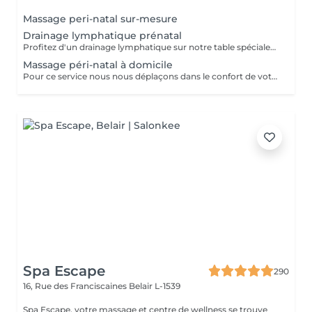
Massage peri-natal sur-mesure
Drainage lymphatique prénatal
Profitez d'un drainage lymphatique sur notre table spécialement conçues pour nos clientes enceintes Avec des coussins amovibles, vous pourrez de nouveau vous allonger sur le ventre pour profiter pleinement de votre drainage, du premier au dernier trimestre
Massage péri-natal à domicile
Pour ce service nous nous déplaçons dans le confort de votre domicile avec notre table péri-natale Déplacement à Luxembourg ville ou alentours proches uniquement Le but du massage sera d'adapter la séance de sorte à vous permettre de profiter pleinement d'un massage normal, en vous allongeant notamment sur le ventre grâce à un espace prévu pour le ventre dans la table. Ainsi nous ne masserons pas votre ventre mais les zones musculaires de votre choix en fonction de vos douleurs, tensions, ou rétention. Le massage durera entre 1h et 1h30 (selon votre réservation) et débutera après notre temps de trajet et installation. Ainsi pour un rendez-vous pris à 12h, prévoyez que le massage commence vers 12h30.
Spa Escape
290
16, Rue des Franciscaines
Belair L-1539
Spa Escape, votre massage et centre de wellness se trouve