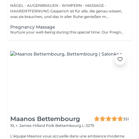
NÄGEL - AUGENBRAUEN - WIMPERN - MASSAGE -
HAARENTFERNUNG Gasperich ist für alle, die genau wissen,
was sie brauchen, und das in aller Ruhe genießen m...
Pregnancy Massage
Nurture your well-being during this special time. Our Pregnancy Massage is a gentle, relaxing treatment designed to reduce muscle tension, improve circulation, and ease discomfort commonly experienced during pregnancy. Soft, flowing techniques and comfortable side-lying positioning provide deep relaxation without placing pressure on the abdomen. Hypoallergenic, unscented oils are used to care for sensitive skin and maintain comfort throughout the session. This massage helps relieve tension in the lower back and shoulders, reduces swelling and heaviness in the legs, improves overall circulation, and promotes a sense of ease and balance in the body. This treatment is performed only with the approval of your doctor.
Maanos Bettembourg
351
10, r. James-Hillard Polk
Bettembourg L-3275
L'équipe Maanos vous accueille dans une ambiance moderne