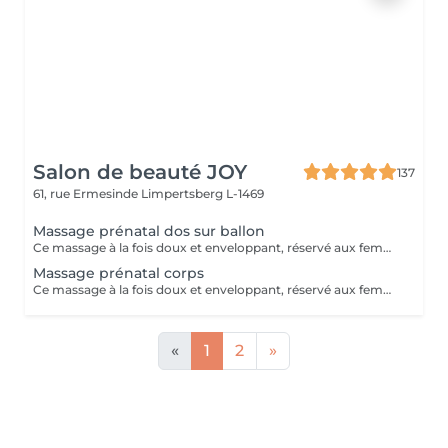
Salon de beauté JOY
137
61, rue Ermesinde
Limpertsberg L-1469
Massage prénatal dos sur ballon
Ce massage à la fois doux et enveloppant, réservé aux femmes enceintes dès le 3ème mois de grossesse . Il permettra de vous détendre des tensions occasionnées par votre grossesse . Ne laissez pas la fatigue et les courbatures vous empêcher de profiter de ce beau moment .
Massage prénatal corps
Ce massage à la fois doux et enveloppant, réservé aux femmes enceintes dès le 3ème de grossesse . Il permettra de vous détendre des tensions occasionnées par votre grossesse . Ne laissez pas la fatigue et les courbatures vous empêcher de profiter de ce beau moment .
«
1
2
»