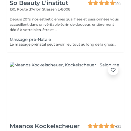
So Beauty L’institut
595
130, Route d'Arlon
Strassen L-8008
Depuis 2019, nos esthéticiennes qualifiées et passionnées vous
accueillent dans un véritable écrin de douceur, entièrement
dédié à votre bien-être et ...
Massage pré-Natale
Le massage prénatal peut avoir lieu tout au long de la grossesse (dès 3 mois). Il a des vertus relaxantes et hydratantes et permet aussi d'améliorer les sensations de jambes lourdes et les petits maux de dos. Aucune contre-indication médicale n'existe.
Maanos Kockelscheuer
425