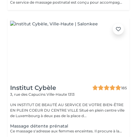
Ce service de massage postnatal est conçu pour accompagner en douceur votre corps dans les semaines et les mois qui suivent l'accouchement, grâce à des techniques douces et adaptées qui favorisent votre récupération physique et mentale. Il aide à relâcher les tensions du dos, des épaules, des hanches, du plancher pelvien et des seins, tout en apaisant le système nerveux pour réduire le stress, la fatigue et la sensibilité émotionnelle liées à la nouvelle parentalité. Le massage vise également à améliorer la circulation et le drainage lymphatique, à soutenir la cicatrisation des tissus (y compris après une césarienne) et à favoriser un sommeil plus profond et plus réparateur, tout en vous offrant une pause apaisante et ressourçante pour vous reconnecter à vousmême. Principaux bienfaits : Soutient la récupération physique en soulageant les tensions du dos, des hanches, du plancher pelvien et des seins après l'accouchement. Aide à réduire le stress, la fatigue et la sensibilité émotionnelle liés à la nouvelle parentalité. Améliore la circulation et le drainage lymphatique, ce qui peut favoriser la cicatrisation et réduire les gonflements. Favorise un sommeil plus profond et plus réparateur et crée une pause apaisante de temps pour soi dans votre routine bien remplie de jeune parent.
Institut Cybèle
185
3, rue des Capucins
Ville-Haute 1313
UN INSTITUT DE BEAUTÉ AU SERVICE DE VOTRE BIEN-ÊTRE
EN PLEIN COEUR DU CENTRE VILLE Situé en plein centre ville
de Luxembourg à deux pas de la place d...
Massage détente prénatal
Ce massage s'adresse aux femmes enceintes. Il procure à la future maman un grand moment de réconfort, réduit le stress, soulage les douleurs aux jambes et atténue l'inconfort de la pression du nerf sciatique. A partir du troisième mois jusqu'au terme de la grossesse.