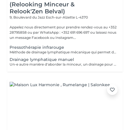
(Relooking Minceur &
Relook'Zen Belval)
9, Boulevard du Jazz
Esch-sur-Alzette L-4370
Appelez nous directement pour prendre rendez-vous au +352
28795858 ou par WhatsApp : +352 691 696 697 ou laissez nous
un message Facebook ou Instagram...
Pressothérapie infrarouge
Méthode de drainage lymphatique mécanique qui permet d'éliminer les graisses et les toxines accumulées grâce aux soins de déstockage, ainsi que d'éliminer la rétention d'eau liée à l'alimentation ou aux pathologies afférentes.
Drainage lymphatique manuel
Un-e autre manière d'aborder la minceur, un drainage pour éliminer les toxines et faciliter leur transport pour avoir des résultats efficaces sur la perte de poids, la rétention d'eau, les jambes lourdes, la perte de centimètres...