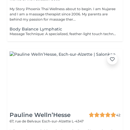
My Story Phoenix Thai Wellness about to begin. I am Nujaree
and I am a massage therapist since 2006. My parents are
behind my passion for massage ther...
Body Balance Lymphatic
Massage Technique: A specialized, feather-light touch technique that uses gentle, rhythmic strokes to promote a deep sense of lightness and physical relaxation. This gentle body wellness experience is designed to soothe the senses, support natural bodily harmony, and leave you feeling deeply refreshed and revitalized. It is the perfect choice for those seeking a quiet moment of physical renewal and skin-nourishing relaxation.
Pauline Welln’Hesse
42
67, rue de Belvaux
Esch-sur-Alzette L-4347