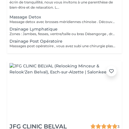
écrin de tranquillité, nous vous invitons à une parenthèse de
bien-être et de relaxation. L...
Massage Detox
Massage detox avec brosses méridiennes chinoise . Découvrez le massage chinois detox . Méthode Chinoise pour lisser la peau , déloger les graisses stoker et loger .
Drainage Lymphatique
Zones : Jambes, fesses, ventre/taille ou bras Désengorge , draine , dégonfles . Meilleurs circulation et sensation de légèreté .
Drainage Post Opératoire
Massages post opératoire , vous avez subi une chirurgie plastique, vous avez besoin d'un drainage , je suis à votre service pour que votre convalescence et rétablissement ce passe au mieux . Massage doux , drainant visant à désengorger les tissus et améliorer la cicatrisation .
JFG CLINIC BELVAL
3