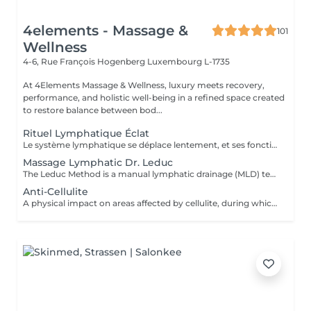
4elements - Massage &
101
Wellness
4-6, Rue François Hogenberg
Luxembourg L-1735
At 4Elements Massage & Wellness, luxury meets recovery,
performance, and holistic well-being in a refined space created
to restore balance between bod...
Rituel Lymphatique Éclat
Le système lymphatique se déplace lentement, et ses fonctions ne peuvent pas être « accélérées » mécaniquement en peu de temps. Un drainage lymphatique efficace nécessite un travail progressif pour activer les processus naturels de l'organisme. Étapes clés de la séance : relaxation complète de l'appareil musculo-aponévrotique diminution de la densité des tissus et amélioration de leur élasticité activation du flux lymphatique Ce n'est qu'après ces étapes qu'un effet thérapeutique significatif est obtenu : réduction notable des dèmes du visage et du corps sensation de légèreté et diminution de la tension réduction des volumes tissulaires amélioration du tonus et du turgescence de la peau Une durée de 2,5 heures permet de travailler toutes les zones clés du corps, assurant un effet global plutôt qu'une simple sensation locale de confort. Ce n'est pas un massage express. Il s'agit d'une méthode systématique et scientifiquement validée de drainage lymphatique, visant à obtenir des résultats physiologiquement mesurables.
Massage Lymphatic Dr. Leduc
The Leduc Method is a manual lymphatic drainage (MLD) technique that uses gentle, rhythmic hand movements to reroute and clear lymphatic fluid. Developed by Dr. Albert Leduc, it is an evolution of the Vodder method that also incorporates the use of pressotherapy devices and adds special maneuvers to help move fluid away from swollen areas. This technique is used to treat swelling (edema), lymphedema, lipedema, and other conditions by promoting relaxation, reducing fluid retention, and improving the function of the lymphatic system. Technique: Gentle, rhythmic pressure is applied with the hands in a specific direction, following the path of the lymphatic circulation. The Leduc technique adds specific maneuvers to move lymph fluid away from swollen areas and can be combined with pressotherapy devices. Purpose: To stimulate the lymphatic system to drain excess fluid, toxins, and waste products from the body. Applications: Used to treat conditions such as lymphedema, lipedema, and post-surgical swelling, and to help with general fluid retention and stress. Benefits: Helps reduce swelling, improve fluid balance, and promote relaxation.
Anti-Cellulite
A physical impact on areas affected by cellulite, during which the masseur's hands literally knead and work through every fat nodule. Unlike other types of massage, anti-cellulite massage is much deeper and more intense, as it targets the deeper subcutaneous layers. By applying specific massage techniques, blood circulation and lymphatic system activity are stimulated, cellular metabolic processes are restored , tissue oxygen supply improves, excess fluid is removed from the body, swelling decreases , and skin tone and elasticity are renewed, leaving the skin smoother . Indications: cellulite swelling (edema) stress and muscular tension excess weight decreased muscle tone various injuries and their consequences