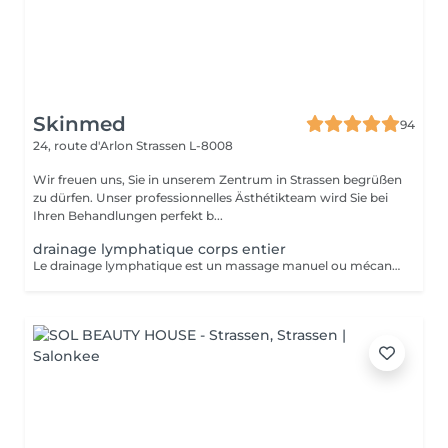
Skinmed
94
24, route d'Arlon
Strassen L-8008
Wir freuen uns, Sie in unserem Zentrum in Strassen begrüßen
zu dürfen. Unser professionnelles Ästhétikteam wird Sie bei
Ihren Behandlungen perfekt b...
drainage lymphatique corps entier
Le drainage lymphatique est un massage manuel ou mécanique qui suit le trajet du système lymphatique afin de décongestionner les tissus, éliminer les toxines, et renforcer le système immunitaire. Il est souvent utilisé pour lutter contre la rétention d'eau, les jambes lourdes, les dèmes, ou pour favoriser la récupération post-opératoire ou post-traumatique. Contre-indications : - Infections aiguës - Thrombose / phlébite - Insuffisance cardiaque non compensée - cancer / Tumeurs malignes (sans avis médical) - Fièvre - règles hémorragiques / premiers 5 jours de règles - surcharge rénale - pathologies liées à l'appareil reproducteur - maladies de la peau - les ecchymoses - dysfonctionnement du système immunitaire