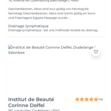
76, Avenue de Luxembourg
Bascharage L-4940
Geschenkkarten, Abos sind (nur gültig von Montag bis
Samstag) Geschenkkarten, Abos sind (nicht gültig an Sonn-
und Feiertagen) Egypta Massage wurde ...
Drainage lymphatique
Drainage lymphatique : est une méthode revisité du drainage lymphatique traditionnel qui permet d'obtenir des résultats plus rapides et visuels impressionnants.
Institut de Beauté
179
Corinne Delfel
192, rue du Parc
Dudelange L-3542