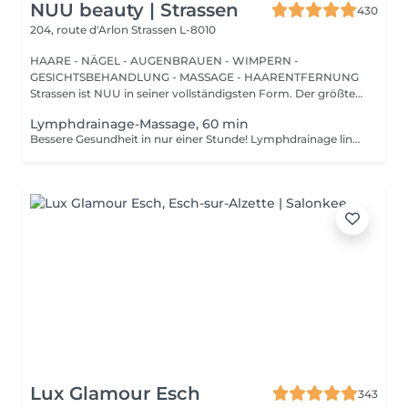
NUU beauty | Strassen
430
204, route d'Arlon
Strassen L-8010
HAARE - NÄGEL - AUGENBRAUEN - WIMPERN -
GESICHTSBEHANDLUNG - MASSAGE - HAARENTFERNUNG
Strassen ist NUU in seiner vollständigsten Form. Der größte
Sal...
Lymphdrainage-Massage, 60 min
Bessere Gesundheit in nur einer Stunde! Lymphdrainage lindert Schwellungen, die auftreten, wenn medizinische Behandlungen oder Krankheiten Ihr Lymphsystem blockieren. Die Lymphdrainage-Massage beinhaltet das sanfte Manipulieren bestimmter Bereiche Ihres Körpers, um die Lymphbewegung zu einem Bereich mit funktionierenden Lymphgefäßen zu fördern. Vorteile einer Lymphdrainage-Massage: - verbessert das Immunsystem des Körpers - hilft bei Schwellungen nach Verletzungen - löst Spannungen im Körper Wie wird eine Lymphdrainage-Massage durchgeführt? - Kopf und Nacken werden massiert - Schultern und Rücken werden massiert - Hände und Arme werden massiert - Füße und Beine werden massiert - Bauch wird massiert Altersbeschränkungen: es gibt keine Altersbeschränkungen für dieses Verfahren. Empfehlungen nach dem Verfahren: treiben Sie 2-3 Stunden nach dem Eingriff keinen Sport und machen Sie keine scharfen Bewegungen. Häufigkeit: 1-2 Mal pro Woche, insgesamt 10 Mal. Wiederholen Sie dies alle 3-6 Monate.
Lux Glamour Esch
343