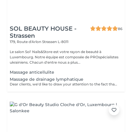
SOL BEAUTY HOUSE -
86
Strassen
179, Route d'Arlon
Strassen L-8011
Le salon Sol' Nails&Store est votre rayon de beauté à
Luxembourg. Notre équipe est composée de PROspécialistes
ukrainiens. Chacun d'entre nous a plus...
Massage anticellulite
Massage de drainage lymphatique
Dear clients, we'd like to draw your attention to the fact that the actual massage time is indicated in parentheses next to the name of the massage. The duration list on the website includes time for room and client preparation. We strive to provide you with the highest quality and comfort. Thankyou for your understanding.