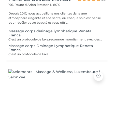
196, Route d’Arlon
Strassen L-8010
Depuis 2017, nous accueillons nos clientes dans une
atmosphère élégante et apaisante, ou chaque soin est pensé
pour révéler votre beauté et vous offri...
Massage corps drainage lymphatique Renata
Franca
C'est un protocole de luxe,reconnue mondialment avec des bienfats immédiats, tant esthétiques que thérapeutiques. Le drainage lymphatique selon la méthode Renata França est totalement différent des autres drainages disponibles sur le marché. Avec une pression ferme et un rythme plus soutenu, des pompages et des manuvres exclusives font de cette méthode une technique remarquable, aux résultats impressionnants et immédiats. Cette technique réduit les dèmes, active la circulation sanguine et stimule un réseau complexe de vaisseaux qui transportent les fluides corporels, combattant ainsi la redoutée cellulite. Le résultat est un corps moins gonflé et plus sculpté, avec un métabolisme accéléré et une sensation de bien-être.
Massage corps Drainage Lymphatique Renata
Franca
C'est un protocole de luxe