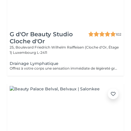
G d'Or Beauty Studio
102
Cloche d'Or
25, Boulevard Friedrich Wilhelm Raiffeisen (Cloche d'Or, Étage
1)
Luxembourg L-2411
Drainage Lymphatique
Offrez à votre corps une sensation immédiate de légèreté grâce au drainage lymphatique manuel. Ce soin doux et rythmé stimule la circulation lymphatique, aide à réduire la rétention d'eau et favorise l'élimination des toxines. Il est idéal en cas de jambes lourdes, de gonflements, de fatigue ou de sensation de corps gonflé. Grâce à des manoeuvres précises et relaxantes, il apporte détente, confort et bien-être profond. Après la séance, le corps paraît plus léger, moins tendu et naturellement revitalisé. Un soin parfait pour accompagner une routine bien-être, minceur ou détox.