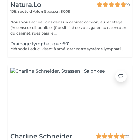
Natura.Lo
19
105, route d’Arlon
Strassen 8009
Nous vous accueillons dans un cabinet cocoon, au 1er étage.
(Ascenseur disponible) (Possibilité de vous garer aux alentours
du cabinet, rues parallèl...
Drainage lymphatique 60'
Méthode Leduc, visant à améliorer votre système lymphatique. Afin d'améliorer votre système circulatoire, relaxant, détoxifiant, stimule votre système immunitaire, agit contre la rétention d'eau (oedèmes, bras et jambes). Type de massage doux (Si vous avez eu un examen Doppler, demandez conseil à votre médecin avant ce type de massage) Chèque cadeau disponible (Montant de votre choix, celui-ci est à indiquer lors de votre demande)
Charline Schneider
22