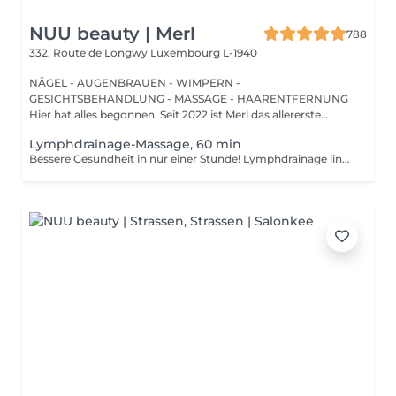
NUU beauty | Merl
788
332, Route de Longwy
Luxembourg L-1940
NÄGEL - AUGENBRAUEN - WIMPERN -
GESICHTSBEHANDLUNG - MASSAGE - HAARENTFERNUNG
Hier hat alles begonnen. Seit 2022 ist Merl das allererste
Zuhause der ...
Lymphdrainage-Massage, 60 min
Bessere Gesundheit in nur einer Stunde! Lymphdrainage lindert Schwellungen, die auftreten, wenn medizinische Behandlungen oder Krankheiten Ihr Lymphsystem blockieren. Die Lymphdrainage-Massage beinhaltet das sanfte Manipulieren bestimmter Bereiche Ihres Körpers, um die Lymphbewegung zu einem Bereich mit funktionierenden Lymphgefäßen zu fördern. Vorteile einer Lymphdrainage-Massage: - verbessert das Immunsystem des Körpers - hilft bei Schwellungen nach Verletzungen - löst Spannungen im Körper Wie wird eine Lymphdrainage-Massage durchgeführt? - Kopf und Nacken werden massiert - Schultern und Rücken werden massiert - Hände und Arme werden massiert - Füße und Beine werden massiert - Bauch wird massiert Altersbeschränkungen: es gibt keine Altersbeschränkungen für dieses Verfahren. Empfehlungen nach dem Verfahren: treiben Sie 2-3 Stunden nach dem Eingriff keinen Sport und machen Sie keine scharfen Bewegungen. Häufigkeit: 1-2 Mal pro Woche, insgesamt 10 Mal. Wiederholen Sie dies alle 3-6 Monate.