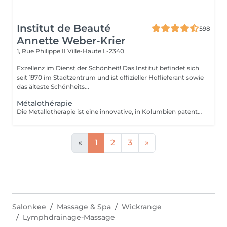
Institut de Beauté
598
Annette Weber-Krier
1, Rue Philippe II
Ville-Haute L-2340
Exzellenz im Dienst der Schönheit! Das Institut befindet sich
seit 1970 im Stadtzentrum und ist offizieller Hoflieferant sowie
das älteste Schönheits...
Métalothérapie
Die Metallotherapie ist eine innovative, in Kolumbien patentierte Technik. Die Metallaccessoires wurden aus einer Legierung aus 7 sauberen, nicht kontaminierten oder recycelten Metallen hergestellt. Sie werden mithilfe einer High-Tech-Spritzgussform entworfen und auf handwerkliche Weise von Hand poliert. Im Kühlschrank platziert, können diese Zubehörteile für Kaltprotokolle im Rahmen einer Tonisierungssitzung verwendet werden, insbesondere dank Tonisierungsmetallen wie Silizium. Natürlich sind auch therapeutische Protokolle möglich, da die Zubehörteile für Entspannungs- und Physiotherapiebehandlungen beheizbar sind. Zweck: Stimulierung der verschiedenen Körperteile mit dem Ziel, Cellulite zu stoppen, den Körper zu entwässern, umzugestalten und zu straffen.
«
1
2
3
»
Salonkee
Massage & Spa
Wickrange
Lymphdrainage-Massage