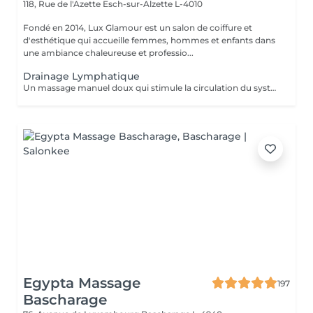
118, Rue de l'Azette
Esch-sur-Alzette L-4010
Fondé en 2014, Lux Glamour est un salon de coiffure et
d'esthétique qui accueille femmes, hommes et enfants dans
une ambiance chaleureuse et professio...
Drainage Lymphatique
Un massage manuel doux qui stimule la circulation du système lymphatique, favorisant l'élimination des toxines et la réduction des gonflements (lympdèmes) causés par l'accumulation de la lymphe. Idéal pour améliorer la circulation, détoxiquer l'organisme et soulager la sensation de jambes lourdes.
Egypta Massage
197
Bascharage