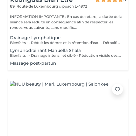
89, Route de Luxembourg
dippach L-4972
INFORMATION IMPORTANTE : En cas de retard, la durée de la
séance sera réduite en conséquence afin de respecter les
rendez-vous suivants, sans modific...
Drainage Lymphatique
Bienfaits : - Réduit les dèmes et la rétention d'eau - Détoxifie l'organisme - Améliore la circulation lymphatique - Soulage la sensation de jambes lourdes - Favorise la récupération postopératoire
Lymphodrainant Manuella Shala
Bienfaits : - Drainage intensif et ciblé - Réduction visible des gonflements - Amélioration du contour corporel - Sensation immédiate de légèreté
Massage post-partun