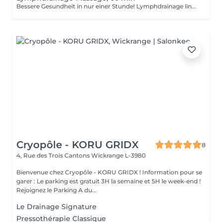
Bessere Gesundheit in nur einer Stunde! Lymphdrainage lindert Schwellungen, die auftreten, wenn medizinische Behandlungen oder Krankheiten Ihr Lymphsystem blockieren. Die Lymphdrainage-Massage beinhaltet das sanfte Manipulieren bestimmter Bereiche Ihres Körpers, um die Lymphbewegung zu einem Bereich mit funktionierenden Lymphgefäßen zu fördern. Vorteile einer Lymphdrainage-Massage: - verbessert das Immunsystem des Körpers - hilft bei Schwellungen nach Verletzungen - löst Spannungen im Körper Wie wird eine Lymphdrainage-Massage durchgeführt? - Kopf und Nacken werden massiert - Schultern und Rücken werden massiert - Hände und Arme werden massiert - Füße und Beine werden massiert - Bauch wird massiert Altersbeschränkungen: es gibt keine Altersbeschränkungen für dieses Verfahren. Empfehlungen nach dem Verfahren: treiben Sie 2-3 Stunden nach dem Eingriff keinen Sport und machen Sie keine scharfen Bewegungen. Häufigkeit: 1-2 Mal pro Woche, insgesamt 10 Mal. Wiederholen Sie dies alle 3-6 Monate.
Cryopôle - KORU GRIDX
8
4, Rue des Trois Cantons
Wickrange L-3980
Bienvenue chez Cryopôle - KORU GRIDX ! Information pour se
garer : Le parking est gratuit 3H la semaine et 5H le week-end !
Rejoignez le Parking A du...
Le Drainage Signature
Pressothérapie Classique