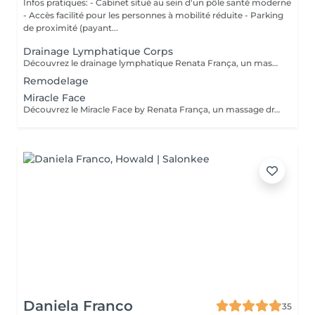
Infos pratiques: - Cabinet situé au sein d'un pôle santé moderne
- Accès facilité pour les personnes à mobilité réduite - Parking
de proximité (payant...
Drainage Lymphatique Corps
Découvrez le drainage lymphatique Renata França, un massage unique aux résultats visibles dès la première séance. Grâce à une technique spécifique et des manuvres rythmées; il favorise l'élimination des toxines, diminue la rétention d'eau, sculpte la silhouette et procure une profonde sensation de bien-être. Prenez soin de votre corps et ressentez un véritable renouveau! Contre-indications: phlébites, troubles cardiaques, maladies graves, infections en cours, grossesse sans avis médical. Fréquence recommandée: La fréquence des soins va dépendre de votre métabolisme, ainsi que de vos attentes. Un bilan sera fait lors de notre 1er rendez-vous afin de répondre au mieux à vos besoins.
Remodelage
Miracle Face
Découvrez le Miracle Face by Renata França, un massage drainant du visage à l'effet liftant naturel. Grâce à des techniques exclusives, il dégonfle, redessine et illumine votre visage dès la première séance. Fréquence recommandée: En cure: 1 à 2 séances par semaine pendant 4 semaines pour un effet liftant et drainant maximal En entretien: 1 séance toutes les 3 à 4 semaines pour conserver l'éclat et la tonicité Ponctuellement: avant un évènement, pour un effet bonne mine immédiat
Daniela Franco
35