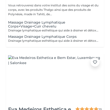
Vous retrouverez dans votre institut des soins du visage et du
corps, avec les produits Thalgo ainsi que des produits de
Polynésie, made in Tahiti, de...
Massage Drainage Lymphatique
Corps+Visage+Cuir chevelu
Drainage lymphatique esthétique qui aide à drainer et détoxifier le corps, visage et cuir chevelu. Accélère les échanges cellulaires, le circulation lymphatique et sanguine. Aide à se sentir plus léger. (Réalisé à sec sans huile)
Massage Drainage Lymphatique Corps
Drainage lymphatique esthétique qui aide à drainer et détoxifier le corps. Accélère les échanges cellulaires, le circulation lymphatique et sanguine. Aide à se sentir plus léger. (Réalisé à sec sans huile)
Eva Medeiros Esthetica e
25