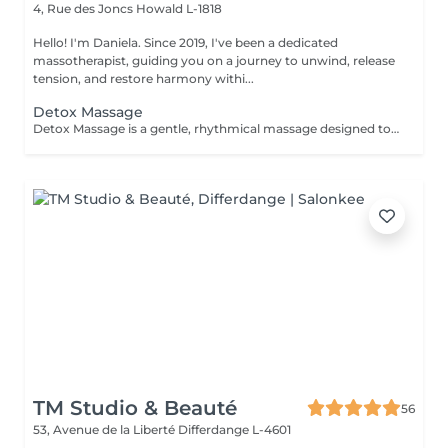
4, Rue des Joncs
Howald L-1818
Hello! I'm Daniela. Since 2019, I've been a dedicated
massotherapist, guiding you on a journey to unwind, release
tension, and restore harmony withi...
Detox Massage
Detox Massage is a gentle, rhythmical massage designed to support your body's natural detox and circulatory processes. With soft, flowing movements, this treatment helps reduce water retention, ease sensations of heaviness, and promote a sense of lightness and inner clarity. Exclusively offered for women, this massage is available as a focused leg treatmentperfect for tired or swollen legsor as a full-body experience for deeper restoration and energetic balance. Ideal for anyone seeking a softer, yet profoundly nurturing touch to feel refreshed, reconnected, and revitalized.
TM Studio & Beauté
56
53, Avenue de la Liberté
Differdange L-4601