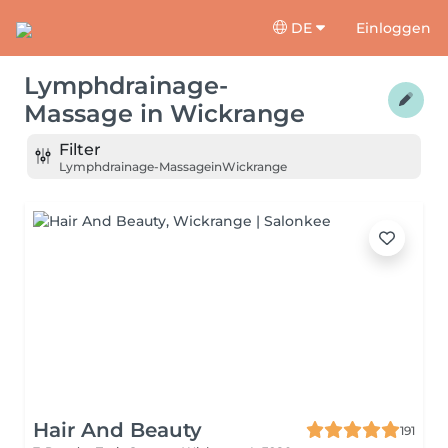
DE
Einloggen
Lymphdrainage-
Massage
in
Wickrange
Filter
Lymphdrainage-Massage
in
Wickrange
Hair And Beauty
191