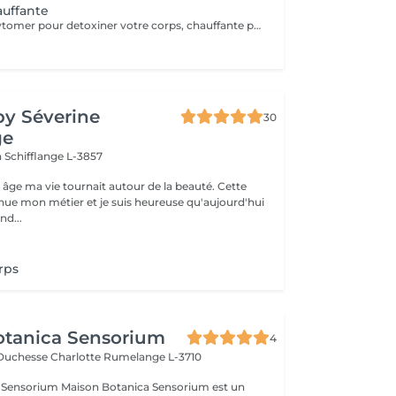
auffante
boue marine Phytomer pour detoxiner votre corps, chauffante pour délasser vos muscles
by Séverine
30
ge
n
Schifflange L-3857
 âge ma vie tournait autour de la beauté. Cette
nue mon métier et je suis heureuse qu'aujourd'hui
nd...
rps
otanica Sensorium
4
-Duchesse Charlotte
Rumelange L-3710
otanica Sensorium est un