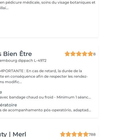
é en pédicure médicale, soins du visage botaniques et
lai...
 Bien Être
8
uxembourg
dippach L-4972
s de retard, la durée de la
ite en conséquence afin de respecter les rendez-
ns modific...
e
- Pressothérapie avec bandage chaud ou froid - Minimum 1 séance par semaine Bienfaits : - Stimule la circulation sanguine et lymphatique - Réduit la rétention d'eau et les gonflements - Soulage les jambes lourdes et fatiguées - Aide à diminuer l'apparence de la cellulite - Favorise la récupération après une chirurgie esthétique - Améliore le confort despersonnes souffrant de lipdème
ératoire
Pack de 5 sessões de acompanhamento pós-operatório, adaptadas às necessidades da recuperação. As sessões devem ser realizadas com um intervalo mínimo de 2 dias entre cada uma, para respeitar o processo de cicatrização e otimizar os resultados.
y | Merl
788