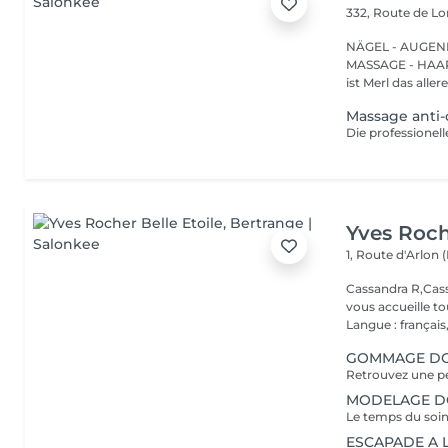
332, Route de 
NÄGEL - AUGEN
MASSAGE - HAARENTFERNUNG Hier
ist Merl das aller
Massage anti-c
Yves Roch
1, Route d'Arlon (
Cassandra R,Cass
vous accueille t
Langue : français,.
GOMMAGE DOU
MODELAGE DOS
ESCAPADE A LA