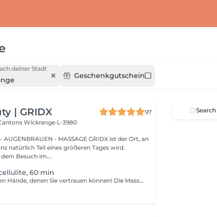
e
ach deiner Stadt
Geschenkgutschein
ange
ty | GRIDX
Search
97
 Cantons
Wickrange L-3980
BRAUEN - MASSAGE GRIDX ist der Ort, an
nz natürlich Teil eines größeren Tages wird.
dem Besuch im...
ellulite, 60 min
Die professionellen Hände, denen Sie vertrauen können! Die Massage ist die Praxis des Knetens oder Manipulierens der Muskeln und anderer Weichteile einer Person, um Stress zu reduzieren, Muskelschmerzen zu lindern, die Entspannung zu fördern und die Funktion des Immunsystems zu verbessern. Vorteile einer Anti-Cellulite-Massage: - verbessert die Durchblutung - beseitigt Stauungen in der Haut - aktiviert Stoffwechselprozesse in Zellen und Geweben - Muskeln und Gewebe werden mit Sauerstoff und Mineralien versorgt - die Haut wird glatt und elastisch Wie wird eine Anti-Cellulite-Massage durchgeführt? - der Rücken wird massiert - Arme werden massiert - Beine werden massiert - der Bauch wird massiert Altersbeschränkungen: empfohlen ab 16 Jahren. Empfehlungen nach dem Eingriff: nach dem Eingriff 2-3 Stunden keinen Sport und plötzliche Bewegungen machen. Frequenz: 2-3 Mal pro Woche, insgesamt 10 Mal. Wiederholen Sie den Eingriff alle 3-6 Monate.