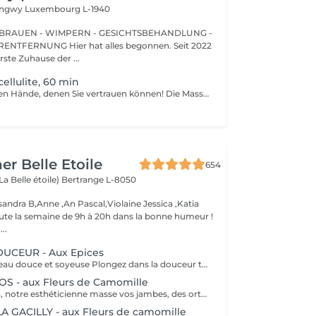
Longwy
Luxembourg L-1940
BRAUEN - WIMPERN - GESICHTSBEHANDLUNG -
 hat alles begonnen. Seit 2022
erste Zuhause der ...
ellulite, 60 min
Die professionellen Hände, denen Sie vertrauen können! Die Massage ist die Praxis des Knetens oder Manipulierens der Muskeln und anderer Weichteile einer Person, um Stress zu reduzieren, Muskelschmerzen zu lindern, die Entspannung zu fördern und die Funktion des Immunsystems zu verbessern. Vorteile einer Anti-Cellulite-Massage: - verbessert die Durchblutung - beseitigt Stauungen in der Haut - aktiviert Stoffwechselprozesse in Zellen und Geweben - Muskeln und Gewebe werden mit Sauerstoff und Mineralien versorgt - die Haut wird glatt und elastisch Wie wird eine Anti-Cellulite-Massage durchgeführt? - der Rücken wird massiert - Arme werden massiert - Beine werden massiert - der Bauch wird massiert Altersbeschränkungen: empfohlen ab 16 Jahren. Empfehlungen nach dem Eingriff: nach dem Eingriff 2-3 Stunden keinen Sport und plötzliche Bewegungen machen. Frequenz: 2-3 Mal pro Woche, insgesamt 10 Mal. Wiederholen Sie den Eingriff alle 3-6 Monate.
er Belle Etoile
654
La Belle étoile)
Bertrange L-8050
andra B,Anne ,An Pascal,Violaine Jessica ,Katia
oute la semaine de 9h à 20h dans la bonne humeur !
..
CEUR - Aux Epices
Retrouvez une peau douce et soyeuse Plongez dans la douceur tropicale dIndonésie à travers les notes épicées des huiles essentielles de Girofle et de Muscade. Ce gommage aux effluves chauds et naturels vous transporte tout en exfoliant délicatement votre peau : elle est douce, lumineuse et satinée.
 - aux Fleurs de Camomille
Le temps du soin, notre esthéticienne masse vos jambes, des orteils à la taille dans un mouvement tonique qui active la microcirculation et leurs procure un confort sans précédent. Bénéfices : Vos jambes retrouvent fraicheur et légèreté.
 GACILLY - aux Fleurs de camomille