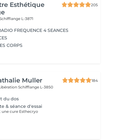
re Esthétique
205
ge
Schifflange L-3871
 RADIO FREQUENCE 4 SEANCES
CES
CES CORPS
athalie Muller
184
Libération
Schifflange L-3850
t du dos
te & séance d'essai
t une cure Esthecryo