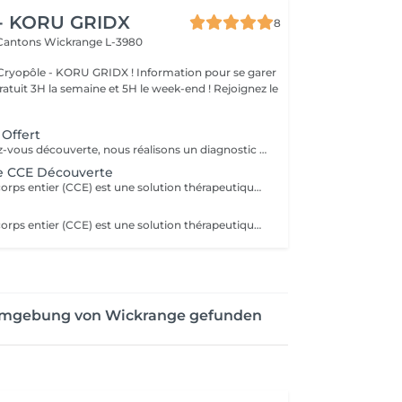
 - KORU GRIDX
8
 Cantons
Wickrange L-3980
 KORU GRIDX ! Information pour se garer
gratuit 3H la semaine et 5H le week-end ! Rejoignez le
 Offert
Lors de ce rendez-vous découverte, nous réalisons un diagnostic personnalisé de votre silhouette et de vos objectifs. Ensemble, nous identifions les solutions les plus adaptées (cryolipolyse, remodelage, cryothérapie, etc.) pour atteindre vos résultats. Sans engagement une première étape offerte pour comprendre votre corps et vous guider efficacement.
ce CCE Découverte
La cryothérapie corps entier (CCE) est une solution thérapeutique non médicamenteuse par le froid. Elle utilise l'action du froid en produisant un effet antalgique et anti-inflammatoire sur tout le corps dans de nombreux domaines : médical, sportif, bien-être et esthétique.
La cryothérapie corps entier (CCE) est une solution thérapeutique non médicamenteuse par le froid. Elle utilise l'action du froid en produisant un effet antalgique et anti-inflammatoire sur tout le corps dans de nombreux domaines : médical, sportif, bien-être et esthétique.
 Umgebung von Wickrange gefunden