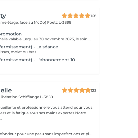
ty
168
(2ème étage, face au McDo)
Foetz L-3898
promotion
Offre promotionnelle valable jusqu'au 30 novembre 2025, le soin vacuum a seulement 55 € au lieu de 69 €
affermissement) - La séance
uisses, molet ou bras.
affermissement) - L'abonnement 10
oelle
123
 Libération
Schifflange L-3850
ueillante et professionnelle vous attend pour vous
stress et la fatigue sous ses mains expertes.Notre
..
Nettoyage en profondeur pour une peau sans imperfections et plus lisse