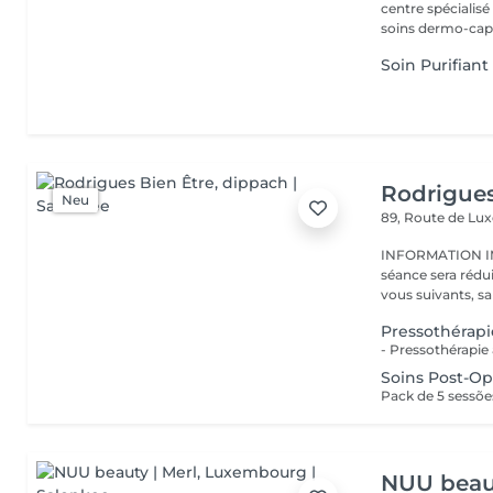
centre spécialis
soins dermo-capil
Soin Purifiant
Rodrigues
Neu
89, Route de L
INFORMATION IMPORTANTE : En ca
séance sera rédu
vous suivants, sa
Pressothérapi
Soins Post-Op
NUU beaut