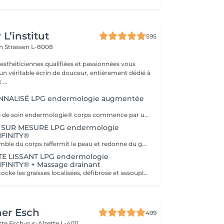
L’institut
595
on
Strassen L-8008
 esthéticiennes qualifiées et passionnées vous
 un véritable écrin de douceur, entièrement dédié à
...
NNALISÉ LPG endermologie augmentée
Tout programme de soin endermologie® corps commence par un bilan ultra-précis, avec l'application professionnelle ENDERMOLINK. Il se déroule en trois étapes clés : 1. Décryptage de votre mode de vie. 2. Analyse de votre peau. 3. Création de votre programme sur-mesure.
 SUR MESURE LPG endermologie
FINITY®
Ce soin de l'ensemble du corps raffermit la peau et redonne du galbe aux courbes pour retrouver une silhouette resculptée et plus ferme tout en procurant un grand moment de bien-être. DESTOCKE les graisses Grâce à la nouvelle tête de traitement brevetée Alliance, endermologie® permet de cibler et d'affiner les zones rebelles à lexercice et à l'hygiène alimentaire (bras, dos, ventre, taille, cuisses..) tout en s'adaptant précisément aux besoins de chaque peau. LISSE la cellulite La cellulite, qui touche 90 % des femmes même les plus minces et les plus sportives, résulte à la fois dun stockage de graisses dans les adipocytes (cellules graisseuses) et dune rétention d'eau tout autour. RAFFERMIT la peau Variations de poids, grossesses, temps qui passe la peau perd progressivement de sa tonicité et de sa souplesse. Même si ce relâchement cutané concerne tout le corps, certaines zones y sont plus sensibles : intérieur des cuisses, ventre, bras, etc
TE LISSANT LPG endermologie
FINITY® + Massage drainant
Ce soin ciblé déstocke les graisses localisées, défibrose et assouplit les tissus pour traiter efficacement la cellulite adipeuse et fibreuse tout en procurant un grand moment de bien-être. 40 minutes LPG + 10 minutes de massage drainant/amincissant sur l'avant des jambes.
her Esch
499
ette
Esch-sur-Alzette L-4011