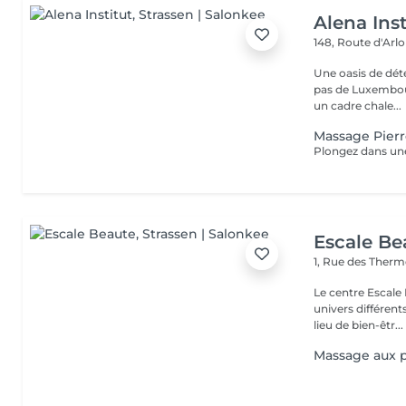
Alena Inst
148, Route d'Arl
Une oasis de détent
pas de Luxembour
un cadre chale...
Massage Pier
Escale Be
1, Rue des Ther
Le centre Escale
univers différents. A l'étage, profitez d'une atmosphère rela
lieu de bien-êtr...
Massage aux p