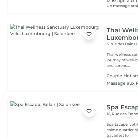
Massage aux 
Thai Well
Luxembou
3, rue des Bains
Thai wellness sa
journey of well-being. Benefit is its ability to help r
and sorene...
Couple Hot st
Massage aux 
Spa Esca
16, Rue des Fran
Spa Escape, votr
calme quartier ré
travail est fo...