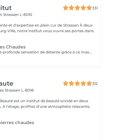
itut
331
on
Strassen L-8010
e et d'expertise en plein cur de Strassen À deux
g-Ville, notre institut vous ouvre ses portes dans
res Chaudes
Plongez dans une profonde sensation de détente grâce à ce massage enveloppant réalisé avec des pierres volcaniques chaudes. La chaleur diffuse apaise les tensions musculaires, améliore la circulation et procure un bien-être incomparable. Un soin cocooning idéal pour relâcher le corps, calmer l'esprit et retrouver une harmonie totale.
aute
312
mes
Strassen L-8018
 Beauté est un institut de beauté scindé en deux
xante,
ierres chaudes