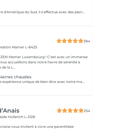
Massage originaire d'Amérique du Sud, il s'effectue avec des pierres volcaniques chaudes et des manoeuvres manuelles permettant au corps une détente musculaire et sensorielle très profonde. Vous ressortirez apaisé, rechargé et plein d'énergie
284
eration
Mamer L-8425
er Luxembourg ! C'est avec un immense
vous accueillons dans notre havre de sérénité à
de la L...
ierres chaudes
Plongez dans une expérience unique de bien-être avec notre massage aux pierres chaudes. Cette pratique traditionnelle repose sur l'utilisation de pierres de basalte chauffées dans un bain d'eau chaude à température constante. Ces pierres sont ensuite utilisées pour induire des effets physiologiques de détente et de détoxification pendant le massage. Allongé(e) sur les pierres, enveloppé(e) dans un drap adapté à votre morphologie, vous ressentirez une chaleur enveloppante, une véritable sensation de mini-sauna, idéale pour vous réchauffer en hiver. Ce soin unique vous plongera dans une expérience sensorielle exceptionnelle, combinant des sensations contrastées, des stimuli répétés et une profonde relaxation. Le massage aux pierres chaudes diffère considérablement des massages manuels traditionnels, offrant une expérience inoubliable. Soins proposé uniquement de fin octobre à Mars afin de pouvoir bénéficier de tous les bienfaits de celui-ci Pour prolonger ces moments de bien-être, nous vous invitons à découvrir nos cartes FORFAITS, conçues pour vous offrir des avantages exclusifs. Pour plus d'informations, visitez notre page Forfaits. Parfait aussi comme idée cadeau sur mesure. Pour en savoir plus, cliquez ici : https://www.oxyzen.lu Veuillez noter que ce massage est déconseillé aux femmes enceintes. Avertissement : Nos soins sont dédiés au bien-être et à la relaxation. Ils ne remplacent pas un suivi médical et ne relèvent pas de la kinésithérapie.
d’Anais
254
laïde
Hollerich L-2128
oriane vous invitent à vivre une parenthèse