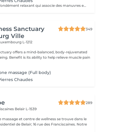
Pierres Chaudes
Un massage profondément relaxant qui associe des manuvres enveloppantes à la chaleur des pierres volcaniques. La chaleur diffuse permet de relâcher les tensions musculaires en profondeur, favorise la détente et procure une sensation immédiate de lâcher-prise. Les mouvements lents et harmonieux accompagnent le corps vers un état de relaxation intense, tout en améliorant la circulation et la sensation de légèreté. Un soin idéal pour se détendre profondément, relâcher le stress et retrouver un équilibre entre le corps et l'esprit.
ness Sanctuary
349
rg Ville
Luxembourg L-1212
nctuary offers a mind-balanced, body-rejuvenated
elieve muscle pain
one massage (Full body)
Pierres Chaudes
pe
289
ciscaines
Belair L-1539
e massage et centre de wellness se trouve dans le
sidentiel de Belair; 16 rue des Franciscaines. Notre