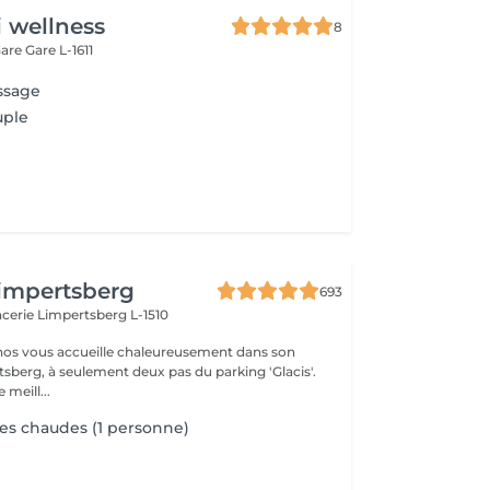
i wellness
8
Gare
Gare L-1611
ssage
uple
impertsberg
693
encerie
Limpertsberg L-1510
nos vous accueille chaleureusement dans son
tsberg, à seulement deux pas du parking 'Glacis'.
 meill...
es chaudes (1 personne)