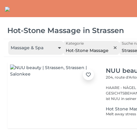
Hot-Stone Massage
in
Strassen
Kategorie
Suche n
Massage & Spa
Hot-Stone Massage
Strass
NUU beaut
204, route d'Arl
HAARE - NÄGEL
GESICHTSBEHANDL
ist NUU in seiner
Hot Stone Ma