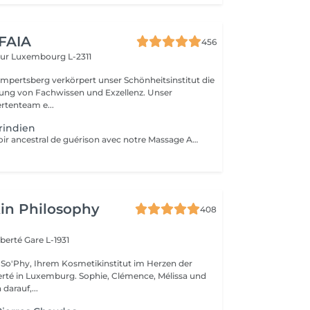
 FAIA
456
eur
Luxembourg L-2311
mpertsberg verkörpert unser Schönheitsinstitut die
ng von Fachwissen und Exzellenz. Unser
rtenteam e...
rindien
Explorez le pouvoir ancestral de guérison avec notre Massage Amérindien aux Pierres Chaudes. Plongez dans une expérience où la sagesse des traditions amérindiennes se marie à la chaleur bienfaisante des pierres. Les pierres chaudes, soigneusement positionnées le long de votre corps, libèrent une énergie apaisante qui soulage les tensions musculaires et stimule la circulation. Les mouvements rituels et les propriétés énergisantes des pierres créent une harmonie unique entre le physique et le spirituel. Laissez-vous emporter par la chaleur réconfortante et les bienfaits revitalisants de notre Massage Amérindien avec des pierres chaudes.
in Philosophy
408
iberté
Gare L-1931
So'Phy, Ihrem Kosmetikinstitut im Herzen der
urg. Sophie, Clémence, Mélissa und
darauf,...