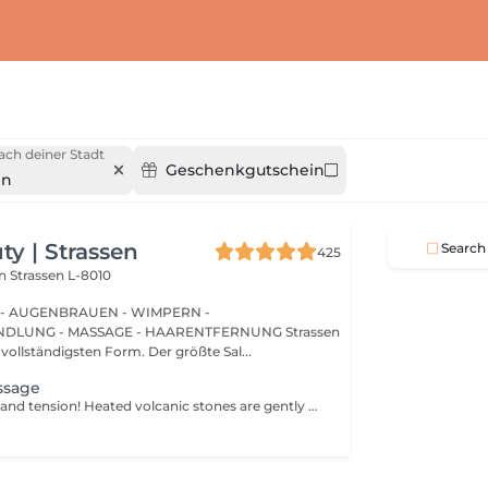
ach deiner Stadt
Geschenkgutschein
en
y | Strassen
Search
425
on
Strassen L-8010
 - AUGENBRAUEN - WIMPERN -
UNG - MASSAGE - HAARENTFERNUNG Strassen
 vollständigsten Form. Der größte Sal...
ssage
Melt away stress and tension! Heated volcanic stones are gently placed and massaged over the body to warm the muscles, increase circulation, and promote a deep state of relaxation. Perfect for relieving tension, easing anxiety, and restoring inner calm. Age restrictions: there are no age restrictions for this procedure. Post procedure recommendations: do not do sport and any sharp movements 2-3 hours after the procedure. Frequency: 1-2 times per week, 10 times in total. Repeat once in 3-6 months.