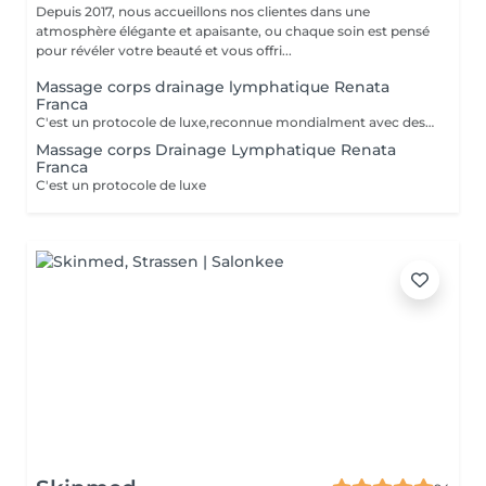
Depuis 2017, nous accueillons nos clientes dans une
atmosphère élégante et apaisante, ou chaque soin est pensé
pour révéler votre beauté et vous offri...
Massage corps drainage lymphatique Renata
Franca
C'est un protocole de luxe,reconnue mondialment avec des bienfats immédiats, tant esthétiques que thérapeutiques. Le drainage lymphatique selon la méthode Renata França est totalement différent des autres drainages disponibles sur le marché. Avec une pression ferme et un rythme plus soutenu, des pompages et des manuvres exclusives font de cette méthode une technique remarquable, aux résultats impressionnants et immédiats. Cette technique réduit les dèmes, active la circulation sanguine et stimule un réseau complexe de vaisseaux qui transportent les fluides corporels, combattant ainsi la redoutée cellulite. Le résultat est un corps moins gonflé et plus sculpté, avec un métabolisme accéléré et une sensation de bien-être.
Massage corps Drainage Lymphatique Renata
Franca
C'est un protocole de luxe