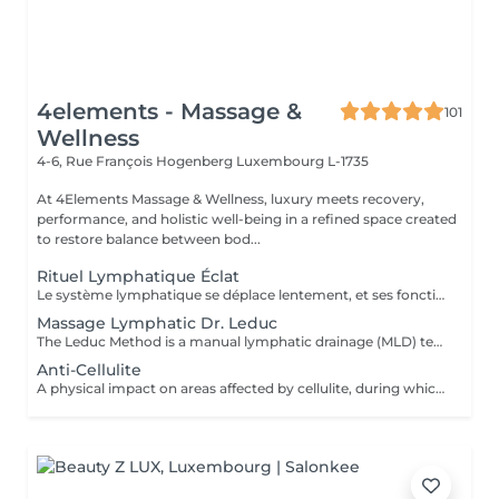
4elements - Massage &
101
Wellness
4-6, Rue François Hogenberg
Luxembourg L-1735
At 4Elements Massage & Wellness, luxury meets recovery,
performance, and holistic well-being in a refined space created
to restore balance between bod...
Rituel Lymphatique Éclat
Le système lymphatique se déplace lentement, et ses fonctions ne peuvent pas être « accélérées » mécaniquement en peu de temps. Un drainage lymphatique efficace nécessite un travail progressif pour activer les processus naturels de l'organisme. Étapes clés de la séance : relaxation complète de l'appareil musculo-aponévrotique diminution de la densité des tissus et amélioration de leur élasticité activation du flux lymphatique Ce n'est qu'après ces étapes qu'un effet thérapeutique significatif est obtenu : réduction notable des dèmes du visage et du corps sensation de légèreté et diminution de la tension réduction des volumes tissulaires amélioration du tonus et du turgescence de la peau Une durée de 2,5 heures permet de travailler toutes les zones clés du corps, assurant un effet global plutôt qu'une simple sensation locale de confort. Ce n'est pas un massage express. Il s'agit d'une méthode systématique et scientifiquement validée de drainage lymphatique, visant à obtenir des résultats physiologiquement mesurables.
Massage Lymphatic Dr. Leduc
The Leduc Method is a manual lymphatic drainage (MLD) technique that uses gentle, rhythmic hand movements to reroute and clear lymphatic fluid. Developed by Dr. Albert Leduc, it is an evolution of the Vodder method that also incorporates the use of pressotherapy devices and adds special maneuvers to help move fluid away from swollen areas. This technique is used to treat swelling (edema), lymphedema, lipedema, and other conditions by promoting relaxation, reducing fluid retention, and improving the function of the lymphatic system. Technique: Gentle, rhythmic pressure is applied with the hands in a specific direction, following the path of the lymphatic circulation. The Leduc technique adds specific maneuvers to move lymph fluid away from swollen areas and can be combined with pressotherapy devices. Purpose: To stimulate the lymphatic system to drain excess fluid, toxins, and waste products from the body. Applications: Used to treat conditions such as lymphedema, lipedema, and post-surgical swelling, and to help with general fluid retention and stress. Benefits: Helps reduce swelling, improve fluid balance, and promote relaxation.
Anti-Cellulite
A physical impact on areas affected by cellulite, during which the masseur's hands literally knead and work through every fat nodule. Unlike other types of massage, anti-cellulite massage is much deeper and more intense, as it targets the deeper subcutaneous layers. By applying specific massage techniques, blood circulation and lymphatic system activity are stimulated, cellular metabolic processes are restored , tissue oxygen supply improves, excess fluid is removed from the body, swelling decreases , and skin tone and elasticity are renewed, leaving the skin smoother . Indications: cellulite swelling (edema) stress and muscular tension excess weight decreased muscle tone various injuries and their consequences