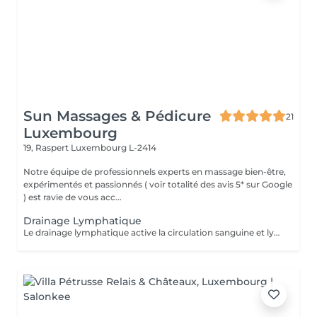
Sun Massages & Pédicure
21
Luxembourg
19, Raspert
Luxembourg L-2414
Notre équipe de professionnels experts en massage bien-être,
expérimentés et passionnés ( voir totalité des avis 5* sur Google
) est ravie de vous acc...
Drainage Lymphatique
Le drainage lymphatique active la circulation sanguine et lymphatique; il favorise l'élimination des toxines. Le système lymphatique est actif et spécifique pour aider à relancer le système immunitaire. Ce massage doux permettra aux personnes qui ont des sensations de fatigue, de jambes lourdes et de stress, de pouvoir permettre à leur corps de stopper la fatigue plus facilement. Il peut en outre être recommandé aux femmes enceintes qui souffrent de rester debout. De surcroît, il agit de manière positive sur l'humeur. Enfin, après un drainage lymphatique, on constate également très souvent une amélioration du sommeil.