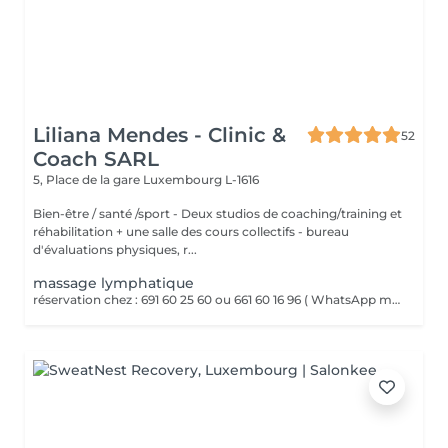
Liliana Mendes - Clinic &
52
Coach SARL
5, Place de la gare
Luxembourg L-1616
Bien-être / santé /sport - Deux studios de coaching/training et
réhabilitation + une salle des cours collectifs - bureau
d'évaluations physiques, r...
massage lymphatique
réservation chez : 691 60 25 60 ou 661 60 16 96 ( WhatsApp msg ) Le massage lymphatique est un massage très doux et rythmé qui stimule la circulation de la lymphe dans le corps. Il aide à réduire les gonflements, éliminer les toxines et renforcer le système immunitaire grâce à des pressions légères et des mouvements lents et précis.