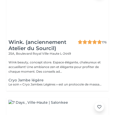
Wink. (anciennement
176
Atelier du Sourcil)
25A, Boulevard Royal
Ville-Haute L-2449
Wink beauty, concept store. Espace élégante, chaleureux et
accueillant! Une ambiance zen et élégante pour profiter de
chaque moment. Des conseils ad...
Cryo Jambe légère
Le soin « Cryo Jambes Légères » est un protocole de massage en plusieurs étapes (drainage, modelage et finition par le froid) qui décongestionne et affine instantanément les jambes. Il cible la rétention d'eau, lisse la peau d'orange et procure une sensation de bien-être profond.