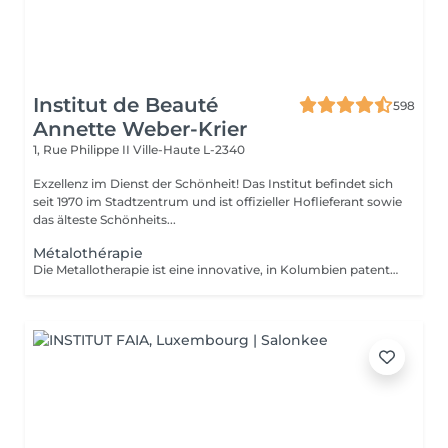
Institut de Beauté
598
Annette Weber-Krier
1, Rue Philippe II
Ville-Haute L-2340
Exzellenz im Dienst der Schönheit! Das Institut befindet sich
seit 1970 im Stadtzentrum und ist offizieller Hoflieferant sowie
das älteste Schönheits...
Métalothérapie
Die Metallotherapie ist eine innovative, in Kolumbien patentierte Technik. Die Metallaccessoires wurden aus einer Legierung aus 7 sauberen, nicht kontaminierten oder recycelten Metallen hergestellt. Sie werden mithilfe einer High-Tech-Spritzgussform entworfen und auf handwerkliche Weise von Hand poliert. Im Kühlschrank platziert, können diese Zubehörteile für Kaltprotokolle im Rahmen einer Tonisierungssitzung verwendet werden, insbesondere dank Tonisierungsmetallen wie Silizium. Natürlich sind auch therapeutische Protokolle möglich, da die Zubehörteile für Entspannungs- und Physiotherapiebehandlungen beheizbar sind. Zweck: Stimulierung der verschiedenen Körperteile mit dem Ziel, Cellulite zu stoppen, den Körper zu entwässern, umzugestalten und zu straffen.