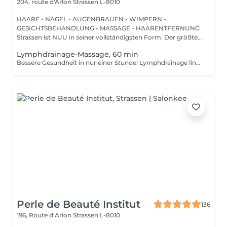
204, route d'Arlon
Strassen L-8010
HAARE - NÄGEL - AUGENBRAUEN - WIMPERN -
GESICHTSBEHANDLUNG - MASSAGE - HAARENTFERNUNG
Strassen ist NUU in seiner vollständigsten Form. Der größte
Sal...
Lymphdrainage-Massage, 60 min
Bessere Gesundheit in nur einer Stunde! Lymphdrainage lindert Schwellungen, die auftreten, wenn medizinische Behandlungen oder Krankheiten Ihr Lymphsystem blockieren. Die Lymphdrainage-Massage beinhaltet das sanfte Manipulieren bestimmter Bereiche Ihres Körpers, um die Lymphbewegung zu einem Bereich mit funktionierenden Lymphgefäßen zu fördern. Vorteile einer Lymphdrainage-Massage: - verbessert das Immunsystem des Körpers - hilft bei Schwellungen nach Verletzungen - löst Spannungen im Körper Wie wird eine Lymphdrainage-Massage durchgeführt? - Kopf und Nacken werden massiert - Schultern und Rücken werden massiert - Hände und Arme werden massiert - Füße und Beine werden massiert - Bauch wird massiert Altersbeschränkungen: es gibt keine Altersbeschränkungen für dieses Verfahren. Empfehlungen nach dem Verfahren: treiben Sie 2-3 Stunden nach dem Eingriff keinen Sport und machen Sie keine scharfen Bewegungen. Häufigkeit: 1-2 Mal pro Woche, insgesamt 10 Mal. Wiederholen Sie dies alle 3-6 Monate.
Perle de Beauté Institut
136
196, Route d’Arlon
Strassen L-8010