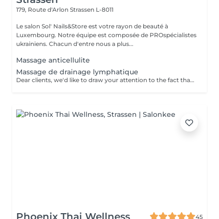
179, Route d'Arlon
Strassen L-8011
Le salon Sol' Nails&Store est votre rayon de beauté à
Luxembourg. Notre équipe est composée de PROspécialistes
ukrainiens. Chacun d'entre nous a plus...
Massage anticellulite
Massage de drainage lymphatique
Dear clients, we'd like to draw your attention to the fact that the actual massage time is indicated in parentheses next to the name of the massage. The duration list on the website includes time for room and client preparation. We strive to provide you with the highest quality and comfort. Thankyou for your understanding.
Phoenix Thai Wellness
45