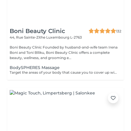
Boni Beauty Clinic
132
44, Rue Sainte-Zithe
Luxembourg L-2763
Boni Beauty Clinic Founded by husband-and-wife team Irena
Boni and Toni Blliku, Boni Beauty Clinic offers a complete
beauty, wellness, and grooming e...
BodySPHERES Massage
Target the areas of your body that cause you to cover up with our body sculpting and contouring services.BodySPHERES Therapy fights cellulite and reshapes the body in areas where fatty deposits can be tricky to remove. Treatment areas: buttocks, thighs, abdominal, arms, legs for fluid retention.