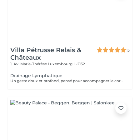
Villa Pétrusse Relais &
15
Châteaux
1, Av. Marie-Thérèse
Luxembourg L-2132
Drainage Lymphatique
Un geste doux et profond, pensé pour accompagner le corps dans son processus naturel d'élimination. Les mains suivent le trajet du système lymphatique avec une pression légère et rythmée, pour alléger les jambes, réduire les sensations de lourdeur et relancer l'énergie. Un soin apaisant et efficace, particulièrement recommandé après un voyage ou une période de fatigue, réalisé selon la méthode Renata Franca.