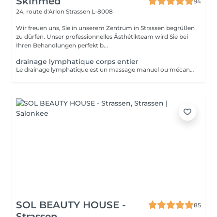
Skinmed
94
24, route d'Arlon
Strassen L-8008
Wir freuen uns, Sie in unserem Zentrum in Strassen begrüßen
zu dürfen. Unser professionnelles Ästhétikteam wird Sie bei
Ihren Behandlungen perfekt b...
drainage lymphatique corps entier
Le drainage lymphatique est un massage manuel ou mécanique qui suit le trajet du système lymphatique afin de décongestionner les tissus, éliminer les toxines, et renforcer le système immunitaire. Il est souvent utilisé pour lutter contre la rétention d'eau, les jambes lourdes, les dèmes, ou pour favoriser la récupération post-opératoire ou post-traumatique. Contre-indications : - Infections aiguës - Thrombose / phlébite - Insuffisance cardiaque non compensée - cancer / Tumeurs malignes (sans avis médical) - Fièvre - règles hémorragiques / premiers 5 jours de règles - surcharge rénale - pathologies liées à l'appareil reproducteur - maladies de la peau - les ecchymoses - dysfonctionnement du système immunitaire
SOL BEAUTY HOUSE -
85
Strassen