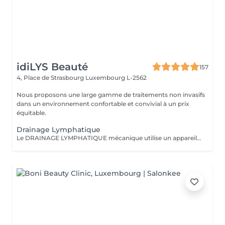
idiLYS Beauté
157
4, Place de Strasbourg
Luxembourg L-2562
Nous proposons une large gamme de traitements non invasifs
dans un environnement confortable et convivial à un prix
équitable.
Drainage Lymphatique
Le DRAINAGE LYMPHATIQUE mécanique utilise un appareil pour stimuler la circulation de la lymphe pour dégonfler, détoxifier et affiner la silhouette. La LUMINOTHÉRAPIE du visage consiste à exposer la peau à des lumières LED afin de stimuler le renouvellement cellulaire et améliorer l'éclat du teint.