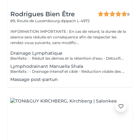
Rodrigues Bien Être
8
89, Route de Luxembourg
dippach L-4972
INFORMATION IMPORTANTE : En cas de retard, la durée de la
séance sera réduite en conséquence afin de respecter les
rendez-vous suivants, sans modific...
Drainage Lymphatique
Bienfaits : - Réduit les dèmes et la rétention d'eau - Détoxifie l'organisme - Améliore la circulation lymphatique - Soulage la sensation de jambes lourdes - Favorise la récupération postopératoire
Lymphodrainant Manuella Shala
Bienfaits : - Drainage intensif et ciblé - Réduction visible des gonflements - Amélioration du contour corporel - Sensation immédiate de légèreté
Massage post-partun