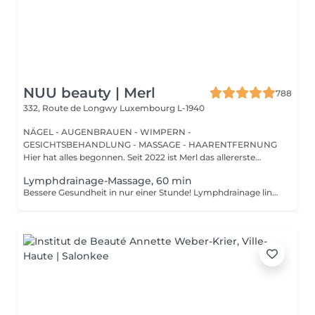
NUU beauty | Merl
788
332, Route de Longwy
Luxembourg L-1940
NÄGEL - AUGENBRAUEN - WIMPERN -
GESICHTSBEHANDLUNG - MASSAGE - HAARENTFERNUNG
Hier hat alles begonnen. Seit 2022 ist Merl das allererste
Zuhause der ...
Lymphdrainage-Massage, 60 min
Bessere Gesundheit in nur einer Stunde! Lymphdrainage lindert Schwellungen, die auftreten, wenn medizinische Behandlungen oder Krankheiten Ihr Lymphsystem blockieren. Die Lymphdrainage-Massage beinhaltet das sanfte Manipulieren bestimmter Bereiche Ihres Körpers, um die Lymphbewegung zu einem Bereich mit funktionierenden Lymphgefäßen zu fördern. Vorteile einer Lymphdrainage-Massage: - verbessert das Immunsystem des Körpers - hilft bei Schwellungen nach Verletzungen - löst Spannungen im Körper Wie wird eine Lymphdrainage-Massage durchgeführt? - Kopf und Nacken werden massiert - Schultern und Rücken werden massiert - Hände und Arme werden massiert - Füße und Beine werden massiert - Bauch wird massiert Altersbeschränkungen: es gibt keine Altersbeschränkungen für dieses Verfahren. Empfehlungen nach dem Verfahren: treiben Sie 2-3 Stunden nach dem Eingriff keinen Sport und machen Sie keine scharfen Bewegungen. Häufigkeit: 1-2 Mal pro Woche, insgesamt 10 Mal. Wiederholen Sie dies alle 3-6 Monate.