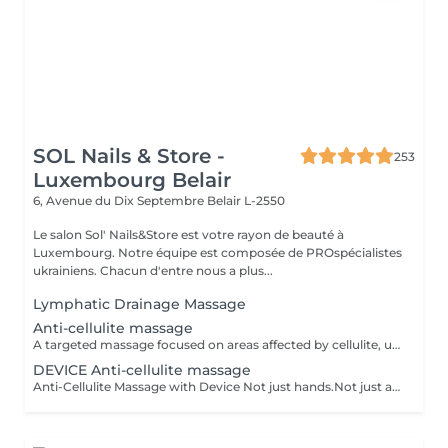
SOL Nails & Store -
253
Luxembourg Belair
6, Avenue du Dix Septembre
Belair L-2550
Le salon Sol' Nails&Store est votre rayon de beauté à
Luxembourg. Notre équipe est composée de PROspécialistes
ukrainiens. Chacun d'entre nous a plus...
Lymphatic Drainage Massage
Anti-cellulite massage
A targeted massage focused on areas affected by cellulite, using specific movements to stimulate circulation and support skin firmness. It is designed to help improve skin texture and encourage smoother-looking contours. Result: skin that feels firmer and looks smoother with regular sessions. Recommended frequency: 1 to 2 times per week as part of an ongoing treatment plan.
DEVICE Anti-cellulite massage
Anti-Cellulite Massage with Device Not just hands.Not just a machine.Together. Manual massage + device treatment with intensive Styx products - it's a combination that reaches deeper and works faster. - breaks down stubborn deposits - drains excess fluid - firms and smooths the skin Works best as a course of 5 or 10 sessions. But even after 1 you'll feel lighter!