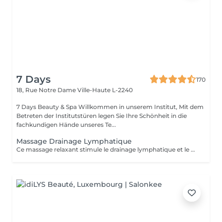
7 Days
170
18, Rue Notre Dame
Ville-Haute L-2240
7 Days Beauty & Spa Willkommen in unserem Institut, Mit dem
Betreten der Institutstüren legen Sie Ihre Schönheit in die
fachkundigen Hände unseres Te...
Massage Drainage Lymphatique
Ce massage relaxant stimule le drainage lymphatique et le métabolisme du corps par sa désacidification et renforce le système immunitaire. Rituel beauté quotidien, moment rien qu'à soi, instant privilégié cocooning du week-end. Les moments pour prendre soin de soi sont rares et pourtant si importants. Votre peau a besoin d'hydratation, votre corps a besoin d'être chouchouté à bien des égards. Trop souvent mis de côté, les massages professionnels du corps sont pourtant indispensables à votre bien-être et permettent de concentrer le massage aux endroits désirés.