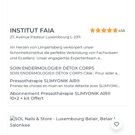
INSTITUT FAIA
458
27, Avenue Pasteur
Luxembourg L-2311
Im Herzen von Limpertsberg verkörpert unser
Schönheitsinstitut die perfekte Verbindung von Fachwissen
und Exzellenz. Unser engagiertes Expertenteam e...
SOIN ENDERMOLOGIE® DÉTOX CORPS
SOIN ENDERMOLOGIE® DÉTOX CORPS Cible : Pour aider et soulager toutes les personnes souffrant des symptômes de jambes lourdes, de sensation de gonflement, de lourdeur, de douleur. Actions : * Réactive les fonctions d'élimination de l'organisme * Active les échanges circulatoires * Elimine et draine les toxines * Stimule la circulation lymphatique Plus : Ce traitement est également conseillé pour les femmes enceintes. En complément du traitement, vous bénéficierez d'un massage manuel avec un Baume effet glacé.
Pressothérapie SLIMYONIK AIR®
Prenez les choses en main en toute détente avec SLIMYONIK® AIR. Le Bodystyler avec massages de pressothérapie assistés par ordinateur et inhalation d'oxygène active en douceur le système lymphatique, stimule le métabolisme et augmente le flux sanguin vers la peau et les tissus adipeux.
Abonnement Pressothérapie SLIMYONIK AIR®
10+2 + kit Offert