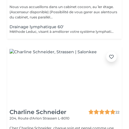
Nous vous accueillons dans un cabinet cocoon, au 1er étage.
(Ascenseur disponible) (Possibilité de vous garer aux alentours
du cabinet, rues parallèl...
Drainage lymphatique 60'
Méthode Leduc, visant à améliorer votre système lymphatique. Afin d'améliorer votre système circulatoire, relaxant, détoxifiant, stimule votre système immunitaire, agit contre la rétention d'eau (oedèmes, bras et jambes). Type de massage doux (Si vous avez eu un examen Doppler, demandez conseil à votre médecin avant ce type de massage) Chèque cadeau disponible (Montant de votre choix, celui-ci est à indiquer lors de votre demande)
Charline Schneider
22
204, Route d'Arlon
Strassen L-8010
Chez Charline Schneider, chaque soin est pensé comme une