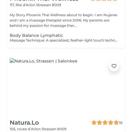
117, Rte d'Arlon
Strassen 8009
My Story Phoenix Thai Wellness about to begin. I am Nujaree
and I am a massage therapist since 2006. My parents are
behind my passion for massage ther...
Body Balance Lymphatic
Massage Technique: A specialized, feather-light touch technique that uses gentle, rhythmic strokes to promote a deep sense of lightness and physical relaxation. This gentle body wellness experience is designed to soothe the senses, support natural bodily harmony, and leave you feeling deeply refreshed and revitalized. It is the perfect choice for those seeking a quiet moment of physical renewal and skin-nourishing relaxation.
Natura.Lo
19
105, route d’Arlon
Strassen 8009