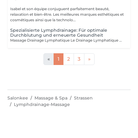
Isabel et son équipe conjuguent parfaitement beauté,
relaxation et bien-être. Les meilleures marques esthétiques et
cosmétiques ainsi que la technolo...
Spezialisierte Lymphdrainage: Für optimale
Durchblutung und erneuerte Gesundheit
Massage Drainage Lymphatique Le Drainage Lymphatique Manuel c'est une technique de massage douce visant à réduire la rétention d'eau, stimuler la circulation lymphatique et détoxifier le corps. Il aide à diminuer la cellulite, remodeler le corps et renforcer le système immunitaire. Les Bienfaits Réduction de la Rétention d'Eau : Soulage les gonflements et favorise un fonctionnement corporel équilibré. Stimulation de la Circulation Lymphatique : Aide à éliminer les déchets et toxines. Détoxification : Contribue à un système immunitaire plus sain. Réduction de la Cellulite : Lisse et tonifie la peau. Remodelage du Corps : Améliore l'apparence générale. Soulagement Post-Opératoire : Réduit l'dème et accélère la guérison. Soulagement des Jambes Lourdes : Réduit la sensation de lourdeur et de fatigue dans les jambes. La Technique Le DLM utilise des mouvements légers et rythmiques, appliqués en direction du cur pour encourager le drainage lymphatique. C'est une méthode non invasive, relaxante et efficace. Indications Le DLM est recommandé pour : Gonflements et dèmes Cellulite Gonflements post-opératoires Jambes lourdes et fatiguées Fatigue chronique Système immunitaire affaibli Besoins de détoxification Nos praticiennes diplomées: Carla Fatima Lisete Marie Francesca Offrez-vous un moment de purification et de légèreté, car personne ne mérite plus de prendre soin de son corps que vous
«
1
2
3
»
Salonkee
Massage & Spa
Strassen
Lymphdrainage-Massage