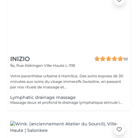
INIZIO
191
9a, Rue Aldringen
Ville-Haute L-1118
Votre parenthèse urbaine à Hamilius. Des soins express de 30
minutes aux soins du visage immersifs Swissline, en passant
par nos rituels de massage et...
Lymphatic drainage massage
Massage doux et profond le drainage lymphatique stimule la circulation, aide à éliminer les rétentions d'eau et réduit les gonflements. Idéal pour se détoxifier, soulager les jambes lourdes, les tensions et la fatigue, ce soin laisse le corps plus léger, détendu et la peau visiblement plus éclatante.