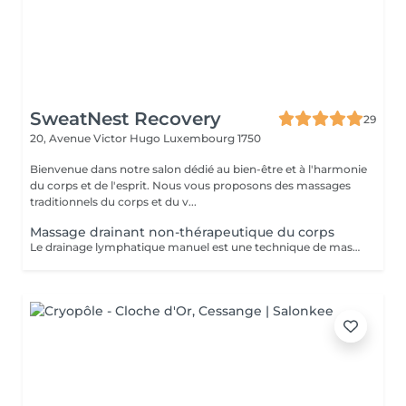
SweatNest Recovery
29
20, Avenue Victor Hugo
Luxembourg 1750
Bienvenue dans notre salon dédié au bien-être et à l'harmonie
du corps et de l'esprit. Nous vous proposons des massages
traditionnels du corps et du v...
Massage drainant non-thérapeutique du corps
Le drainage lymphatique manuel est une technique de massage douce et précise, conçue pour stimuler la circulation de la lymphe, favoriser l'élimination des toxines et réduire la rétention d'eau. En activant le système lymphatique, ce soin aide à diminuer l'aspect de la cellulite, à remodeler la silhouette et à renforcer naturellement les défenses immunitaires. Le massage débute par des exercices respiratoires destinés à favoriser la circulation lymphatique dans l'ensemble du corps. Les manuvres, à la fois légères et dynamiques, apportent une sensation de légèreté immédiate tout en rééquilibrant les fluides corporels. Zones traitées : ventre, bras et jambes. Ce soin est particulièrement recommandé pour celles et ceux souhaitant détoxifier leur organisme, affiner leur corps et retrouver une sensation durable de bien-être.