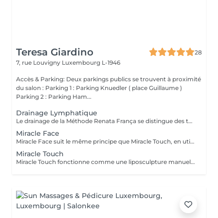
Teresa Giardino
28
7, rue Louvigny
Luxembourg L-1946
Accès & Parking: Deux parkings publics se trouvent à proximité
du salon : Parking 1 : Parking Knuedler ( place Guillaume )
Parking 2 : Parking Ham...
Drainage Lymphatique
Le drainage de la Méthode Renata França se distingue des techniques traditionnelles par son toucher précis, avec un rythme, des pressions, des pompages, des glissements et des manuvres totalement différents, qui permettent d'obtenir des résultats esthétiques visibles dès la première séance. La technique stimule la circulation sanguine, réduit les gonflements (dèmes) et favorise l'élimination des toxines. Son traitement continu permet d'affiner considérablement la silhouette et de réduire l'aspect de la cellulite, tout en renforçant le système immunitaire.
Miracle Face
Miracle Face suit le même principe que Miracle Touch, en utilisant la somme des rythmes, des pressions, des pompages, des glissements et des manuvres complètement différentes pour obtenir des résultats dès la première séance. Ce mélange est chargé de drainer le visage et d'en modeler les contours, d'où des bénéfices tels que la réduction des poches, des cernes et des dèmes (gonflements), visibles dès la première séance. Avec un effet liftant, le traitement continu permet d'obtenir des traits beaucoup plus définis, ainsi qu'un affinement du nez et une réduction des bajoues.
Miracle Touch
Miracle Touch fonctionne comme une liposculpture manuelle, apportant des bénéfices surprenants et immédiats. Grâce à une combinaison de rythme, de pression, de pompage, de glissement et des manuvres complètement différentes, Miracle Touch donne des résultats esthétiques dès la première séance. Parmi les avantages, citons la réduction des dèmes et des mensurations, des muscles plus apparents et un teint de peau uniforme. Un traitement continu permet de modeler la silhouette de manière exceptionnelle, de réduire l'apparence de la cellulite et de renforcer le système immunitaire.