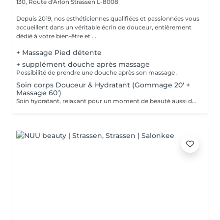
130, Route d'Arlon
Strassen L-8008
Depuis 2019, nos esthéticiennes qualifiées et passionnées vous
accueillent dans un véritable écrin de douceur, entièrement
dédié à votre bien-être et ...
+ Massage Pied détente
+ supplément douche après massage
Possibilité de prendre une douche après son massage .
Soin corps Douceur & Hydratant (Gommage 20' +
Massage 60')
Soin hydratant, relaxant pour un moment de beauté aussi doux qu'un alizé. Délicieuse parenthèse de bien-être, ce soin est un appel à l'évasion. Gommage du corps , suivi d'un massage relaxant.