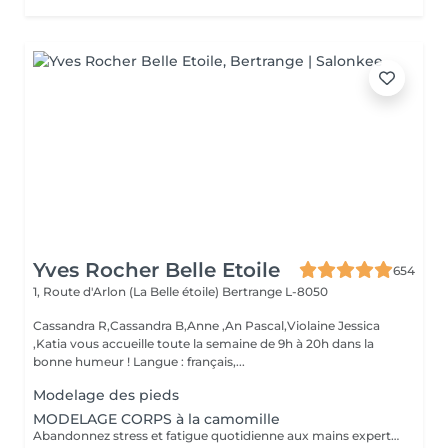
Yves Rocher Belle Etoile
654
1, Route d'Arlon (La Belle étoile)
Bertrange L-8050
Cassandra R,Cassandra B,Anne ,An Pascal,Violaine Jessica
,Katia vous accueille toute la semaine de 9h à 20h dans la
bonne humeur ! Langue : français,...
Modelage des pieds
MODELAGE CORPS à la camomille
Abandonnez stress et fatigue quotidienne aux mains expertes de notre estheticienne. Sa gestuelle manuelle libere instantanement chacun de vos points de tension depuis les pieds jusqu à la nuque Le doux parfum fleuri de la camomille enveloppe votre corps et apaise vos sens et votre esprit. lacher prise dans un incroyable moment de detente . Vous etes apaisée et detendue.