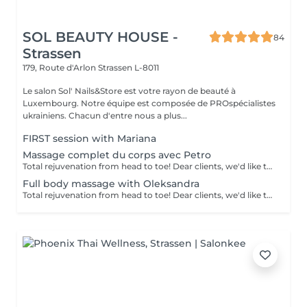
SOL BEAUTY HOUSE -
84
Strassen
179, Route d'Arlon
Strassen L-8011
Le salon Sol' Nails&Store est votre rayon de beauté à
Luxembourg. Notre équipe est composée de PROspécialistes
ukrainiens. Chacun d'entre nous a plus...
FIRST session with Mariana
Massage complet du corps avec Petro
Total rejuvenation from head to toe! Dear clients, we'd like to draw your attention to the fact that the actual massage time is indicated in parentheses next to the name of the massage. The duration list on the website includes time for room and client preparation. We strive to provide you with the highest quality and comfort. Thank you for your understanding. WHAT IS FULL BODY MASSAGE? It's a comprehensive massage that targets all major muscle groups, relieving stress, tension, and fatigue throughout the entire body. Using a combination of techniques, this treatment boosts circulation, relaxes the nervous system, and restores your natural energy balance. Ideal for those needing a full reset for both body and mind.
Full body massage with Oleksandra
Total rejuvenation from head to toe! Dear clients, we'd like to draw your attention to the fact that the actual massage time is indicated in parentheses next to the name of the massage. The duration list on the website includes time for room and client preparation. We strive to provide you with the highest quality and comfort. Thank you for your understanding.