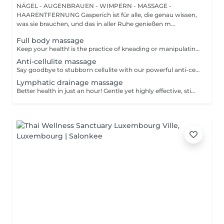
NÄGEL - AUGENBRAUEN - WIMPERN - MASSAGE -
HAARENTFERNUNG Gasperich ist für alle, die genau wissen,
was sie brauchen, und das in aller Ruhe genießen m...
Full body massage
Keep your health! is the practice of kneading or manipulating a person's muscles and other soft-tissue in order to reduce stress, reduce muscle pain, increase relaxation and improve the work of the immune system. Age restrictions: there are no age restrictions for this procedure. Post procedure recommendations: do not do sport and any sharp movements 2-3 hours after the procedure. Frequency: 1-2 times per week, 10 times in total. Repeat once in 3-6 months.
Anti-cellulite massage
Say goodbye to stubborn cellulite with our powerful anti-cellulite massage! This intensive treatment uses firm, targeted techniques to stimulate circulation, break down fat deposits, and smooth the skin's texture. By enhancing lymphatic flow and increasing metabolism, it visibly reduces the appearance of dimples and improves overall skin tone. Ideal as part of a body contouring plan. Age restrictions: recommended to do from 16 years. Post procedure recommendations: do not do sport and any sharp movements for 2-3 hours after the procedure. Frequency: 2-3 times per week, 10 times in total. Repeat once in 3-6 months.
Lymphatic drainage massage
Better health in just an hour! Gentle yet highly effective, stimulates the body's lymphatic system to flush out toxins, reduce swelling, and enhance immunity. This technique uses light, rhythmic strokes to encourage natural drainage, making it perfect for reducing bloating, post-surgery care, and improving skin tone. A go-to for detox and wellness. Age restrictions: there are no age restrictions for this procedure. Post procedure recommendations: do not do sport and any sharp movements 2-3 hours after the procedure. Frequency: 1-2 times per week, 10 times in total. Repeat once in 3-6 months.