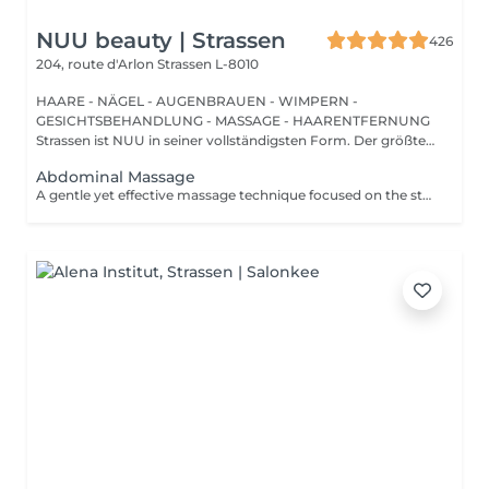
NUU beauty | Strassen
426
204, route d'Arlon
Strassen L-8010
HAARE - NÄGEL - AUGENBRAUEN - WIMPERN -
GESICHTSBEHANDLUNG - MASSAGE - HAARENTFERNUNG
Strassen ist NUU in seiner vollständigsten Form. Der größte
Sal...
Abdominal Massage
A gentle yet effective massage technique focused on the stomach area, designed to stimulate digestion, relieve bloating, and support lymphatic drainage. Using slow, circular movements, it helps release tension in the abdominal muscles, ease discomfort, and promote overall relaxation and wellbeing.