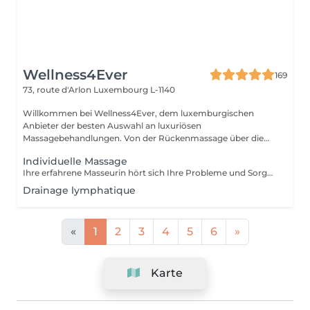
Wellness4Ever
169
73, route d'Arlon
Luxembourg L-1140
Willkommen bei Wellness4Ever, dem luxemburgischen
Anbieter der besten Auswahl an luxuriösen
Massagebehandlungen. Von der Rückenmassage über die
Kerzen...
Individuelle Massage
Ihre erfahrene Masseurin hört sich Ihre Probleme und Sorgen genau an und bietet Ihnen dann eine individuelle Massage, die sich darauf konzentriert, das zu lindern, was Sie am meisten belastet.
Drainage lymphatique
«
1
2
3
4
5
6
»
Karte