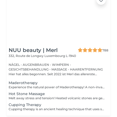
NUU beauty | Merl
788
332, Route de Longwy
Luxembourg L-1940
NÄGEL - AUGENBRAUEN - WIMPERN -
GESICHTSBEHANDLUNG - MASSAGE - HAARENTFERNUNG
Hier hat alles begonnen. Seit 2022 ist Merl das allererste
Zuhause der ...
Maderotherapy
Experience the natural power of Maderotherapy! A non-invasive massage technique using wooden tools. It improves circulation and lymphatic drainage, reduces cellulite, helps contour the body, and eliminates excess fluid. Types: - Brazilian: focuses on legs and glutes, helps shape the silhouette; - Abdomen: reduces volume and firms the skin; - Full body: promotes relaxation and overall recovery. Age restrictions: recommended to do from 16 years old. Post-procedure recommendations: do not do sports and any sharp movement for 2-3 hours after the procedure. Frequency: 2-3 times per week, 8-10 sessions. Repeat once in 3-6 months. Contraindications: pregnancy, inflammation, acne, varicose veins in the acute stage.
Hot Stone Massage
Melt away stress and tension! Heated volcanic stones are gently placed and massaged over the body to warm the muscles, increase circulation, and promote a deep state of relaxation. Perfect for relieving tension, easing anxiety, and restoring inner calm. Age restrictions: there are no age restrictions for this procedure. Post procedure recommendations: do not do sport and any sharp movements 2-3 hours after the procedure. Frequency: 1-2 times per week, 10 times in total. Repeat once in 3-6 months.
Cupping Therapy
Cupping therapy is an ancient healing technique that uses special cups to create gentle suction on the skin. This suction promotes blood flow, relieves muscle tension, reduces inflammation, and supports deep relaxation. The treatment can help release toxins, improve circulation, and ease chronic pain or stiffness. *Please note that cupping therapy could just be added to a massage service with includes back massage.