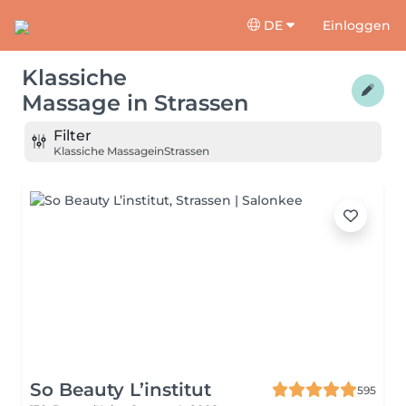
DE
Einloggen
Klassiche
Massage
in
Strassen
Filter
Klassiche Massage
in
Strassen
So Beauty L’institut
595