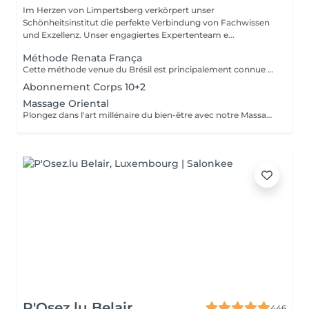
Im Herzen von Limpertsberg verkörpert unser
Schönheitsinstitut die perfekte Verbindung von Fachwissen
und Exzellenz. Unser engagiertes Expertenteam e...
Méthode Renata França
Cette méthode venue du Brésil est principalement connue pour son massage lymphatique manuel drainant mais ce compose en réalité de 3 techniques différentes ! En effet la méthode Renata Franca, est une méthode revisité du drainage lymphatique traditionnel. La méthode devient une version plus tonique et plus ciblée du drainage lymphatique connu et pratiqué jusqu'à ce jour. Grâce à ces gestes toniques et fermes, ces pompages réguliers et un rythme plus rapide, il semblerait que la méthode Renata Franca permette d'obtenir des résultats plus rapides et visuellement impressionnants.
Abonnement Corps 10+2
Massage Oriental
Plongez dans l'art millénaire du bien-être avec notre Massage Oriental. Cette expérience vous transporte vers des contrées lointaines, alliant des techniques de massage traditionnelles à des parfums envoûtants. Laissez-vous envelopper par des mouvements doux et apaisants qui éveillent vos sens tout en relâchant les tensions. Découvrez l'harmonie du corps et de l'esprit dans une atmosphère exotique. Réservez votre voyage vers la sérénité aujourd'hui.
P'Osez.lu Belair
446