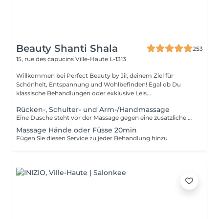
Beauty Shanti Shala
253
15, rue des capucins
Ville-Haute L-1313
Willkommen bei Perfect Beauty by Jil, deinem Ziel für
Schönheit, Entspannung und Wohlbefinden! Egal ob Du
klassische Behandlungen oder exklusive Leis...
Rücken-, Schulter- und Arm-/Handmassage
Eine Dusche steht vor der Massage gegen eine zusätzliche Gebühr von 15 € zur Verfügung. Bitte duschen Sie zu Hause oder wenn wir feststellen, dass Sie nicht geduscht haben, werden wir trotzdem 15 € berechnen. Vielen Dank für Ihr Verständnis. Die Massagen werden mit genügend Druck und Details durchgeführt, wobei Bereiche wie Knie und Ellbogen nicht vergessen werden.
Massage Hände oder Füsse 20min
Fügen Sie diesen Service zu jeder Behandlung hinzu