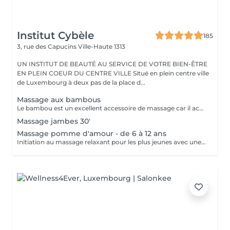
Institut Cybèle
185
3, rue des Capucins
Ville-Haute 1313
UN INSTITUT DE BEAUTÉ AU SERVICE DE VOTRE BIEN-ÊTRE
EN PLEIN COEUR DU CENTRE VILLE Situé en plein centre ville
de Luxembourg à deux pas de la place d...
Massage aux bambous
Le bambou est un excellent accessoire de massage car il accentue le pouvoir des mouvements effectués par la masseuse. En Asie, c'est une plante exceptionnelle qui incarne l'apaisement, la tranquillité et la simplicité. Ce massage a la particularité de réduire l'aspect peau d'orange, c'est un merveilleux soin drainant et tonifiant. Il est également redynamisant et lutte contre la fatigue et le stress.
Massage jambes 30'
Massage pomme d'amour - de 6 à 12 ans
Initiation au massage relaxant pour les plus jeunes avec une gelée fondante aux notes gourmandes de pomme verte.