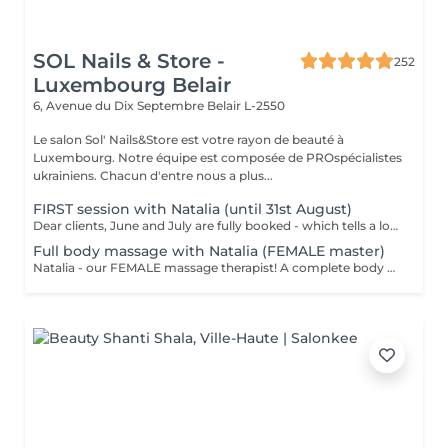
SOL Nails & Store -
252
Luxembourg Belair
6, Avenue du Dix Septembre
Belair L-2550
Le salon Sol' Nails&Store est votre rayon de beauté à
Luxembourg. Notre équipe est composée de PROspécialistes
ukrainiens. Chacun d'entre nous a plus...
FIRST session with Natalia (until 31st August)
Dear clients, June and July are fully booked - which tells a lot. Plan your session IN AUGUST at a welcome price now. Natalia - our new FEMALE massage therapist! We're excited for you to get to know her, and we're offering a special price - just €59 per session. A full body massage: back, arms, legs, feet, neck. Tension release, better circulation, a calm mind. From the first minute to the last, you're in good hands!
Full body massage with Natalia (FEMALE master)
Natalia - our FEMALE massage therapist! A complete body massage designed to release tension, improve circulation and promote overall relaxation. The treatment typically focuses on the back, shoulders, arms, legs and other key tension areas using smooth and soothing massage techniques. Result: a feeling of lightness, relaxation and renewed body comfort. Recommended frequency: once a week to once a month, depending on your needs and stress level.