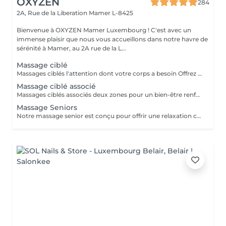
OXYZEN
284
2A, Rue de la Liberation
Mamer L-8425
Bienvenue à OXYZEN Mamer Luxembourg ! C'est avec un
immense plaisir que nous vous accueillons dans notre havre de
sérénité à Mamer, au 2A rue de la L...
Massage ciblé
Massages ciblés l'attention dont votre corps a besoin Offrez à une zone précise de votre corps un moment de bien-être sur mesure. Selon vos besoins, choisissez un massage du dos pour relâcher les tensions, du ventre pour retrouver confort, du crâne ou du visage pour apaiser le mental, des mains pour une détente subtile, ou optez pour la réflexologie plantaire afin de rééquilibrer l'ensemble du corps. Ces massages ciblés permettent de s'évader du quotidien et d'accéder à une relaxation profonde, où le temps semble s'arrêter. Idéal aussi comme idée cadeau personnalisée. Déconseillé aux femmes enceintes. Pour en savoir plus, cliquez ici : https://www.oxyzen.lu/massages/massages-cibles.html Avertissement : Nos soins sont dédiés au bien-être et à la relaxation. Ils ne remplacent pas un suivi médical et ne relèvent pas de la kinésithérapie.
Massage ciblé associé
Massages ciblés associés deux zones pour un bien-être renforcé Offrez à votre corps une attention personnalisée en choisissant deux zones à combiner parmi : le dos pour relâcher les tensions, le ventre pour retrouver confort, le crâne ou le visage pour apaiser le mental, les mains pour une détente subtile, ou encore la réflexologie plantaire pour rééquilibrer l'ensemble du corps. Ce soin associe précision et profondeur pour une détente globale, un moment d'évasion où le stress disparaît et où le temps semble s'arrêter. Parfait aussi comme idée cadeau sur mesure. Déconseillé aux femmes enceintes. Pour en savoir plus, cliquez ici : https://www.oxyzen.lu Avertissement : Nos soins sont dédiés au bien-être et à la relaxation. Ils ne remplacent pas un suivi médical et ne relèvent pas de la kinésithérapie.
Massage Seniors
Notre massage senior est conçu pour offrir une relaxation ciblée, quelle que soit la zone sollicitée. Il vise à détendre les muscles, à atténuer les raideurs et à soulager certaines douleurs, notamment celles liées à des problèmes comme l'arthrose. Avec l'âge, des zones telles que la nuque ou le bas du dos ont tendance à se raidir et à perdre en souplesse. Le massage de ces zones permet à la personne de retrouver un meilleur confort et une plus grande mobilité. Nous avons pris le temps d'étudier chaque détail pour vous offrir une expérience de bien-être authentique, vous permettant de vous évader du stress quotidien et de vous détendre pleinement. Découvrez également nos offres spéciales avec nos cartes FORFAITS disponibles sur notre site Web. Idéal également comme idée cadeau originale, pour surprendre et faire plaisir. Pour en savoir plus et découvrir l'ensemble de nos prestations, cliquez ici : https://www.oxyzen.lu Avertissement : Nos soins sont dédiés au bien-être et à la relaxation. Ils ne remplacent pas un suivi médical et ne relèvent pas de la kinésithérapie.