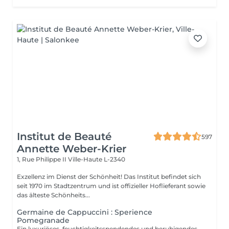
Institut de Beauté
597
Annette Weber-Krier
1, Rue Philippe II
Ville-Haute L-2340
Exzellenz im Dienst der Schönheit! Das Institut befindet sich
seit 1970 im Stadtzentrum und ist offizieller Hoflieferant sowie
das älteste Schönheits...
Germaine de Cappuccini : Sperience
Pomegranade
Ein luxuriöses, feuchtigkeitsspendendes und beruhigendes Ritual für den Körper, das individuell an die Bedürfnisse der Haut angepasst werden kann. Die Linie basiert auf Granatapfel, einen fantastischen Inhaltsstoff, beruhigend und antioxidativ. Das Ergebnis verspricht Zellerneuerung, Vitalität und Feuchtigkeit! GRANATAPFEL-KÖRPERPEELING: Genießen Sie zusammen mit dem Puder- und Creme-Körperpeeling ein 45-minütiges Ganzkörper-Peeling-Ritual. GRANATAPFEL-KÖRPERMASSAGE: Im Liegen massieren, dann im Liegen mit der sensorischen Massagecreme. Dieses Ritual dauert 45 Minuten. GRANATAPFEL-KÖRPERPACKUNG: Die Packung wird mit sanften Bewegungen aufgetragen und 20 Minuten einwirken gelassen, bevor das Produkt einmassiert wird durch eine tolle Massage. Dieses Ritual dauert 60 Minuten. POMEGRANATE RED SERENITY: Ein köstliches 90-minütiges Ritual, das die Kraft von Granatapfelkernen mit der kraftvollen feuchtigkeitsspendenden Wirkung von der Creme kombiniert. POMEGRANATE SWEET COCOON: Tauchen Sie 90 Minuten lang in die Welt von Pomegranate Sperience ein mit diesem kompletten Ritual inklusive Peeling, Massage und Packung.