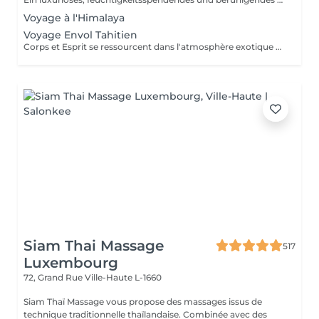
Voyage à l'Himalaya
Voyage Envol Tahitien
Corps et Esprit se ressourcent dans l'atmosphère exotique des trésors polynésiens, ces îles où la beauté, la générosité et la luxuriance ont un goût de paradis Gommage et massage du visage et du corps Massage manuel relax ou aux coquillages Tia Iri « la pensée Roo ».
Siam Thai Massage
517
Luxembourg
72, Grand Rue
Ville-Haute L-1660
Siam Thaï Massage vous propose des massages issus de
technique traditionnelle thaïlandaise. Combinée avec des