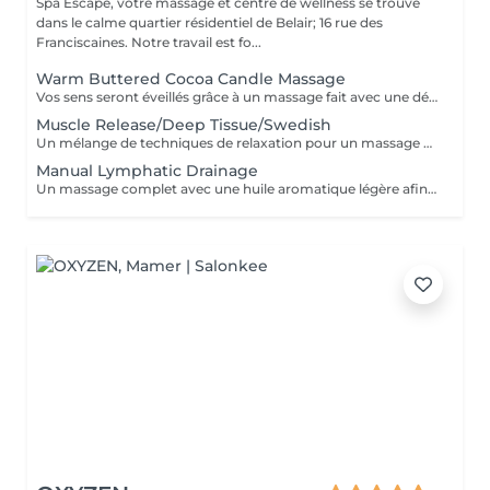
Spa Escape, votre massage et centre de wellness se trouve
dans le calme quartier résidentiel de Belair; 16 rue des
Franciscaines. Notre travail est fo...
Warm Buttered Cocoa Candle Massage
Vos sens seront éveillés grâce à un massage fait avec une délicate barre fondante parfumée. Une douce et profonde relaxation s'installera et glissera sur votre corps en diffusant sa chaleur et sa douceur. Ce soin commence par un rafraîchissement stimulant des pieds pour favoriser la circulation sanguine et la relaxation. Pression légère à médium
Muscle Release/Deep Tissue/Swedish
Un mélange de techniques de relaxation pour un massage en profondeur adapté à la fatigue de vos muscles et à vos besoins afin d'éliminer le stress de notre quotidien. Ce soin commence par un rafraîchissement stimulant des pieds pour favoriser la circulation sanguine et la relaxation.
Manual Lymphatic Drainage
Un massage complet avec une huile aromatique légère afin d'éliminer les toxines de votre système lymphatique. Ce massage par pression très légère est cependant très efficace. Il élimine les toxines, réduit la rétention d'eau, C'est une merveilleuse detox pour votre corps