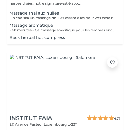
herbes thaïes, notre signature est élabo...
Massage thai aux huiles
On choisira un mélange dhuiles essentielles pour vos besoins physiques. Un massage thérapeutique à laide dune technique spéciale pour vider les poches de liquide lymphatique et de rétention deau. Ce traitement est conçu pour aider à stimuler la circulation et daccroître la capacité du corps à éliminer les toxines et à absorber les éléments nutritifs. Vos huiles essentielles préférées peuvent être sélectionnées à votre arrivée.
Massage aromatique
- 60 minutes - Ce massage spécifique pour les femmes enceintes permet de soulager le dos, les jambes et toutes autres parties du corps les plus mises à rude épreuve durant la grossesse. Attention ! Ce massage est toutefois déconseillé les 3 premiers mois et le dernier mois de grossesse.
Back herbal hot compress
INSTITUT FAIA
457
27, Avenue Pasteur
Luxembourg L-2311