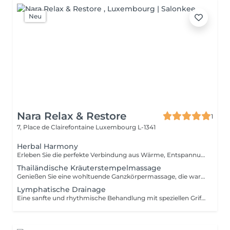
Neu
Nara Relax & Restore
1
7, Place de Clairefontaine
Luxembourg L-1341
Herbal Harmony
Erleben Sie die perfekte Verbindung aus Wärme, Entspannung und traditioneller Thai-Wellness. Diese luxuriöse Behandlung beginnt mit einer thailändischen Kräuterstempelmassage, bei der gedämpfte Kräuterkompressen Muskelverspannungen lösen und tiefe Entspannung fördern. Anschließend rundet eine revitalisierende thailändische Fußreflexzonenmassage das Verwöhnprogramm ab. Enthalten sind: Thailändische Kräuterstempelmassage 90 Min. Thailändische Fußreflexzonenmassage 30 Min. Gesamtdauer: 120 Minuten Eine wohltuende Wellness-Reise, die Körper und Geist in Einklang bringt und für nachhaltige Entspannung sorgt.
Thailändische Kräuterstempelmassage
Genießen Sie eine wohltuende Ganzkörpermassage, die warme Kräuterstempel mit traditionellen Techniken der Thai-Massage kombiniert. Die gedämpften Kräuterkompressen helfen, Muskelverspannungen zu lösen, die Durchblutung zu fördern und ein tiefes Gefühl von Entspannung und Wohlbefinden zu schaffen. Als besondere Aufmerksamkeit erhalten Sie nach der Behandlung zwei Kräuterstempel für zu Hause.
Lymphatische Drainage
Eine sanfte und rhythmische Behandlung mit speziellen Grifftechniken zur Unterstützung des natürlichen Lymphflusses. Die Anwendung kann helfen, Schweregefühle zu reduzieren, den Flüssigkeitstransport im Gewebe zu fördern und ein angenehmes Gefühl von Leichtigkeit zu vermitteln.