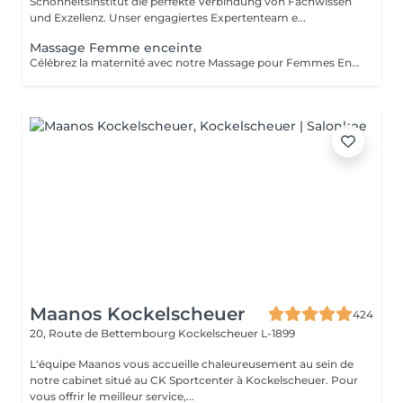
Schönheitsinstitut die perfekte Verbindung von Fachwissen
und Exzellenz. Unser engagiertes Expertenteam e...
Massage Femme enceinte
Célébrez la maternité avec notre Massage pour Femmes Enceintes. Conçu spécialement pour les futures mamans, ce massage offre une parenthèse de bien-être et de soulagement. Nos thérapeutes expérimentés utilisent des techniques douces pour apaiser les maux de dos, les tensions et les jambes fatiguées qui accompagnent souvent la grossesse. Vous serez choyée dans un environnement paisible, garantissant un moment de détente pour vous et votre bébé. Offrez-vous ce moment précieux de détente pour vous sentir choyée, détendue et prête à embrasser chaque instant de votre grossesse en toute sérénité
Maanos Kockelscheuer
424
20, Route de Bettembourg
Kockelscheuer L-1899
L'équipe Maanos vous accueille chaleureusement au sein de
notre cabinet situé au CK Sportcenter à Kockelscheuer. Pour
vous offrir le meilleur service,...