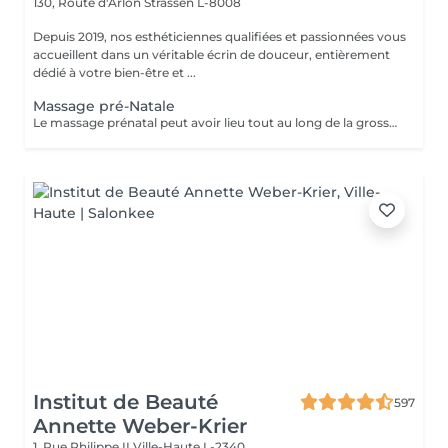
130, Route d'Arlon
Strassen L-8008
Depuis 2019, nos esthéticiennes qualifiées et passionnées vous
accueillent dans un véritable écrin de douceur, entièrement
dédié à votre bien-être et ...
Massage pré-Natale
Le massage prénatal peut avoir lieu tout au long de la grossesse (dès 3 mois). Il a des vertus relaxantes et hydratantes et permet aussi d'améliorer les sensations de jambes lourdes et les petits maux de dos. Aucune contre-indication médicale n'existe.
Institut de Beauté
597
Annette Weber-Krier
1, Rue Philippe II
Ville-Haute L-2340