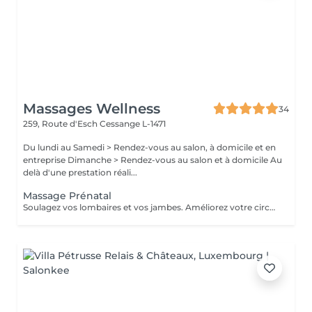
Massages Wellness
34
259, Route d'Esch
Cessange L-1471
Du lundi au Samedi > Rendez-vous au salon, à domicile et en
entreprise Dimanche > Rendez-vous au salon et à domicile Au
delà d'une prestation réali...
Massage Prénatal
Soulagez vos lombaires et vos jambes. Améliorez votre circulation sanguine et boostez durablement votre système immunitaire. Précautions particulières: Demander l'avis de votre médecin traitant. Après la 12ème semaine, presque toutes les zones du corps peuvent être massées. Le temps du massage doit se limiter à 45 minutes. Le massage doit être léger, notamment sur le dos et le ventre. L'utilisation d'huile essentielle est à proscrire.