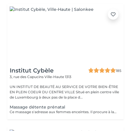
Institut Cybèle
185
3, rue des Capucins
Ville-Haute 1313
UN INSTITUT DE BEAUTÉ AU SERVICE DE VOTRE BIEN-ÊTRE
EN PLEIN COEUR DU CENTRE VILLE Situé en plein centre ville
de Luxembourg à deux pas de la place d...
Massage détente prénatal
Ce massage s'adresse aux femmes enceintes. Il procure à la future maman un grand moment de réconfort, réduit le stress, soulage les douleurs aux jambes et atténue l'inconfort de la pression du nerf sciatique. A partir du troisième mois jusqu'au terme de la grossesse.