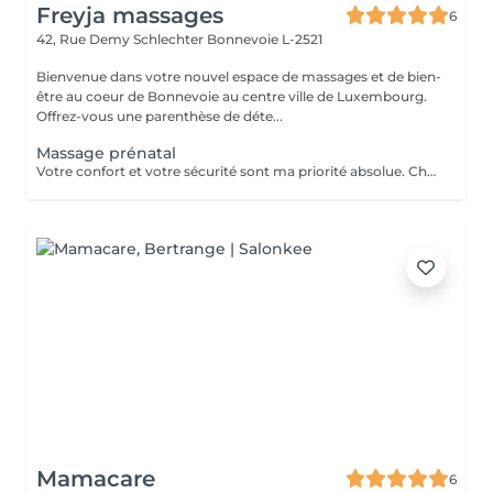
Freyja massages
6
42, Rue Demy Schlechter
Bonnevoie L-2521
Bienvenue dans votre nouvel espace de massages et de bien-
être au coeur de Bonnevoie au centre ville de Luxembourg.
Offrez-vous une parenthèse de déte...
Massage prénatal
Votre confort et votre sécurité sont ma priorité absolue. Chaque séance est adaptée à votre trimestre, à vos zones de tension, à ce que vous traversez ce jour-là. Vous êtes accueillie dans un espace chaleureux, calme, entièrement dédié à votre bien-être. Le massage prénatal est pratiqué en position confortable, avec des huiles douces et naturelles, dès le deuxième trimestre de grossesse. Ensemble nous pourrons soulager les douleurs du dos, des hanches et des jambes, réduire les tensions et le stress du quotidien, diminuer les dèmes et favoriser la circulation sanguine, favoriser un sommeil plus profond et réparateur.
Mamacare
6