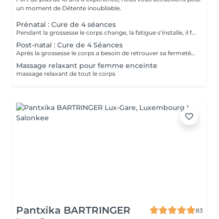
un moment de Détente inoubliable.
Prénatal : Cure de 4 séances
Pendant la grossesse le corps change, la fatigue s'installe, il faut donc apporter à la peau tous les minéraux et les actifs qui vont aider à garder toute sa souplesse. Les différentes algues vont permettre un meilleur drainage et les massages appropriés à la future maman vont l'aider à se détendre. CURE DE 4 SEANCES à 216
Post-natal : Cure de 4 Séances
Après la grossesse le corps a besoin de retrouver sa fermeté et son tonus, pour cela, il est donc essentiel de remodeler sa silhouette grâce aux différents enveloppements et techniques manuelles spécifiques.
Massage relaxant pour femme enceinte
massage relaxant de tout le corps
Pantxika BARTRINGER
83