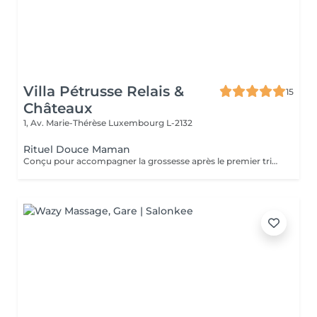
Villa Pétrusse Relais &
15
Châteaux
1, Av. Marie-Thérèse
Luxembourg L-2132
Rituel Douce Maman
Conçu pour accompagner la grossesse après le premier trimestre, ou la période du post-partum, ce soin allie douceur et efficacité. Les gestes, spécifiquement adaptés, améliorent l'élasticité de la peau et stimulent la circulation, tout en apaisant les tensions propres à cette période de la vie. Une parenthèse sur-mesure, pensée pour soulager le corps et offrir un moment de calme absolu à la future ou jeune maman.