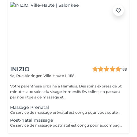
INIZIO
189
9a, Rue Aldringen
Ville-Haute L-1118
Votre parenthèse urbaine à Hamilius. Des soins express de 30
minutes aux soins du visage immersifs Swissline, en passant
par nos rituels de massage et...
Massage Prénatal
Ce service de massage prénatal est conçu pour vous soutenir en douceur tout au long de la grossesse grâce à des techniques sûres et spécialisées qui soulagent les tensions du dos, des hanches et des jambes, tout en apaisant votre système nerveux. Chaque séance vise à améliorer la circulation, à réduire l'enflure et à favoriser une relaxation profonde afin que vous puissiez mieux dormir et vous sentir plus à l'aise à mesure que votre corps évolue. En utilisant des positions et des coussins adaptés, le massage vous maintient, ainsi que votre bébé, bien soutenus et offre une pause apaisante face au stress quotidien et aux inconforts liés à la grossesse. Principaux avantages : Réduction du stress, de l'anxiété et de la tension musculaire. Aide à soulager les douleurs courantes de la grossesse, telles que les maux de dos, l'inconfort des hanches et les crampes aux jambes. Amélioration de la circulation et du drainage lymphatique. Favorisation d'un meilleur sommeil.
Post-natal massage
Ce service de massage postnatal est conçu pour accompagner en douceur votre corps dans les semaines et les mois qui suivent l'accouchement, grâce à des techniques douces et adaptées qui favorisent votre récupération physique et mentale. Il aide à relâcher les tensions du dos, des épaules, des hanches, du plancher pelvien et des seins, tout en apaisant le système nerveux pour réduire le stress, la fatigue et la sensibilité émotionnelle liées à la nouvelle parentalité. Le massage vise également à améliorer la circulation et le drainage lymphatique, à soutenir la cicatrisation des tissus (y compris après une césarienne) et à favoriser un sommeil plus profond et plus réparateur, tout en vous offrant une pause apaisante et ressourçante pour vous reconnecter à vousmême. Principaux bienfaits : Soutient la récupération physique en soulageant les tensions du dos, des hanches, du plancher pelvien et des seins après l'accouchement. Aide à réduire le stress, la fatigue et la sensibilité émotionnelle liés à la nouvelle parentalité. Améliore la circulation et le drainage lymphatique, ce qui peut favoriser la cicatrisation et réduire les gonflements. Favorise un sommeil plus profond et plus réparateur et crée une pause apaisante de temps pour soi dans votre routine bien remplie de jeune parent.