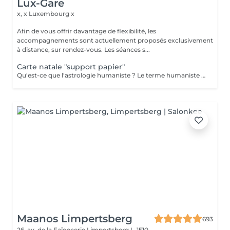
Lux-Gare
x, x
Luxembourg x
Afin de vous offrir davantage de flexibilité, les
accompagnements sont actuellement proposés exclusivement
à distance, sur rendez-vous. Les séances s...
Carte natale "support papier"
Qu'est-ce que l'astrologie humaniste ? Le terme humaniste désigne une astrologie centrée sur la personne dans sa globalité. C'est une approche globale - dite holistique (du grec holos : entier) - des éléments à disposition de chacun pour réaliser concrètement les potentialités de sa naissance. L'astrologie humaniste ne met l'accent ni sur les évènements, ni sur les prédictions mais sur la prise de conscience de la signification (pour soi) de ce qui se passe. C'est une astrologie contemporaine qui veut répondre aux besoins de l'époque. Qu'est-ce qu'un thème natal ? C'est une carte représentant le ciel tel qu'il était au moment et à l'endroit précis de la naissance du sujet. Chaque thème est unique, mais tous contiennent les mêmes éléments de base. Chaque personne a les douze signes du zodiaque, ainsi que toutes les planètes de notre système solaire découvertes à ce jour. Seuls l'endroit et l'heure de naissance donneront une individualité potentielle au thème. Le thème indique les structures symboliques et énergétiques auxquelles la personne est reliée, parce qu'elle incarne « l'instant de l'univers » correspondant à sa naissance. L'astrologie en tant qu'écriture nous révèle les pistes de notre part de responsabilité sur notre évolution personnelle. Envoi par mail la carte et description "pas de présentiel"
Maanos Limpertsberg
693
26, av. de la Faïencerie
Limpertsberg L-1510