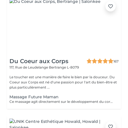
Du Coeur aux Corps
167
117, Rue de Leudelange
Bertrange L-8079
Le toucher est une manière de faire le bien par la douceur. Du
Coeur aux Corps est né d'une passion pour l'art du bien-être et
plus particulièrement ...
Massage Future Maman
Ce massage agit directement sur le développement du corps de la future maman. Il soulage les douleurs et les tensions musculaires ainsi que les crampes dans les jambes. Il permet également de favoriser le sommeil et la récupération, ainsi que la diminution des douleurs sciatiques. Du côté de bébé, il ressentira aussi le bien-être de sa maman et pourra donc se sentir en sécurité et heureux. Le massage est réalisé avec l'aide d'un coussin conçu spécialement pour vous permettre de vous allonger sur le ventre en toute sécurité et confort.