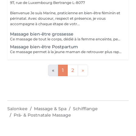
97, rue de Luxembourg
Bertrange L-8077
Bienvenue Je suis Marine, praticienne en bien-être féminin et
périnatal. Avec douceur, respect et présence, je vous
accompagne à chaque étape de votr...
Massage bien-être grossesse
Ce massage de tout le corps, dédié à la femme enceinte, permet de soulager les maux de la grossesse et de détendre le corps et l'esprit. Il permet d'apprivoiser en douceur les lignes d'un corps en transformation, de se préparer en toute sérénité à l'accouchement et à la maternité. Mélange de techniques de massage bien-être et de points énergétiques, ce massage s'adapte aux besoins spécifiques de chaque femme et de chaque étape de la grossesse : le choix des manuvres est personnalisé pour créer un moment de détente unique. Ce massage peut se pratiquer à partir du 2e trimestre de grossesse. La séance est composée d'un temps d'échange, pour que nous fassions connaissance et que vous puissiez me communiquer vos besoins, puis du massage en lui-même, qui dure environ 50 minutes.
Massage bien-être Postpartum
Ce massage permet à la jeune maman de retrouver plus rapidement son équilibre, en apportant une sensation de bien-être intense, de la tête aux pieds. Grâce à un protocole unique mêlant techniques de massage bien-être et points d'acupression de médecine chinoise, ce massage réunifie et rééquilibre l'énergie du bassin, replace doucement les organes du ventre, stimule la vitalité, soulage les tensions et décongestionne les jambes lourdes. Il apaise le stress, permet de ressentir les contours de son corps en douceur et de s'y sentir bien. Ce massage s'adapte et se module selon les besoins : le choix des manuvres est personnalisé afin de répondre au mieux aux besoins spécifiques de chaque cliente. EN OPTION : Le serrage à l'aide d'un rebozo (tissu au tissage particulier, venant du Mexique) permet notamment au bassin de se replacer doucement, de soulager les douleurs ligamentaires ou articulaires résiduelles de la grossesse, et aide les organes et l'utérus à reprendre leur taille et position initiales.
«
1
2
»
Salonkee
Massage & Spa
Schifflange
Prä- & Postnatale Massage