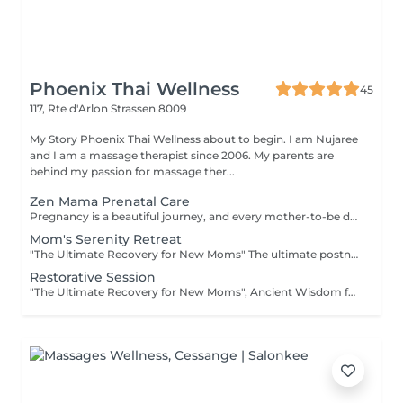
Phoenix Thai Wellness
45
117, Rte d'Arlon
Strassen 8009
My Story Phoenix Thai Wellness about to begin. I am Nujaree
and I am a massage therapist since 2006. My parents are
behind my passion for massage ther...
Zen Mama Prenatal Care
Pregnancy is a beautiful journey, and every mother-to-be deserves a moment of peaceful recovery. Our Zen Mama Prenatal Care is designed to gently ease muscular tension, promote overall physical comfort, and give you the quiet moment of reflection you deserve. Safe, professional, and deeply relaxing. Available for 13+ weeks of pregnancy. Special Note: This gentle wellness experience is exclusively available for mothers in their second and third trimesters (13 weeks and above). We recommend consulting your personal advisor or doctor before your first visit.
Mom's Serenity Retreat
"The Ultimate Recovery for New Moms" The ultimate postnatal comfort and relaxation experience. Gentle techniques help ease postpartum fluid retention, promote a wonderful sense of physical lightness, and encourage natural bodily harmony and relaxation. "Booking Guidelines" - Natural Birth: Recommended starting 4 weeks after delivery. - C-Section: Recommended starting 6 to 8 weeks after delivery (once you feel fully recovered and comfortable). Please consult with your doctor or personal healthcare provider prior to your first session.
Restorative Session
"The Ultimate Recovery for New Moms", Ancient Wisdom for the Modern Mother is a blend of soothing massage and warm herbal compress experience. - In Thai culture, the period following childbirth is considered a crucial time for a mother to "re-warm" her body and restore her vital energy. Our Traditional Thai Herbal Postnatal Care (known as a Yu Fai inspired ritual) is a comprehensive wellness experience designed to help new mothers recover physically and emotionally using the comforting warmth of organic Thai herbs. "Booking Guidelines" - Natural Birth: Recommended starting 4 weeks after delivery. - C-Section: Recommended starting 6 to 8 weeks after delivery (once you feel fully recovered and comfortable). Please consult with your doctor or personal healthcare provider prior to your first session.