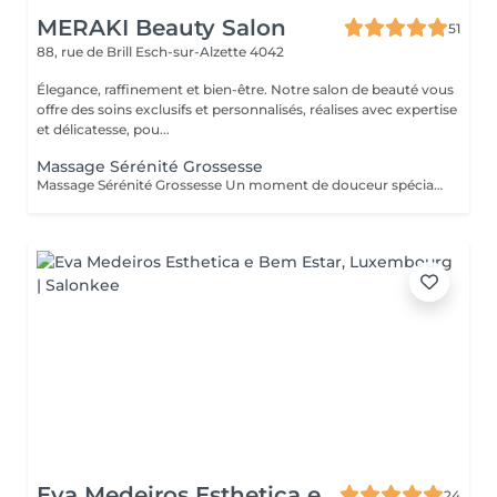
MERAKI Beauty Salon
51
88, rue de Brill
Esch-sur-Alzette 4042
Élegance, raffinement et bien-être. Notre salon de beauté vous
offre des soins exclusifs et personnalisés, réalises avec expertise
et délicatesse, pou...
Massage Sérénité Grossesse
Massage Sérénité Grossesse Un moment de douceur spécialement dédié aux futures mamans. Ce massage relaxant aide à soulager les tensions du dos, des jambes et des épaules, tout en favorisant une profonde sensation de détente et de bien-être. Réalisé avec des gestes doux et adaptés à la grossesse, il améliore la circulation, apaise les inconforts liés aux changements du corps et offre un instant précieux de sérénité pour la maman et son bébé. Ce soin est recommandé à partir du 2 trimestre de grossesse et est réalisé dans une position confortable et sécurisée. Un véritable moment de calme pour prendre soin de vous pendant cette période si spéciale.
Eva Medeiros Esthetica e
24