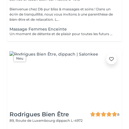
Bienvenue chez Db pur bliss & massages et soins ! Dans un
écrin de tranquillité, nous vous invitons à une parenthèse de
bien-être et de relaxation. L...
Massage Femmes Enceinte
Un moment de détente et de plaisir pour toutes les futurs mamans. Ce massage soulage les tensions musculaires et nerveuse due à la grossesse. Il permet aux futurs mamans de s'octroyer un moment de pure détente et d'évasion . Vous repartirez Détendu et légère .
Neu
Rodrigues Bien Être
8
89, Route de Luxembourg
dippach L-4972