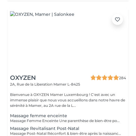
OXYZEN
284
2A, Rue de la Liberation
Mamer L-8425
Bienvenue à OXYZEN Mamer Luxembourg ! C'est avec un
immense plaisir que nous vous accueillons dans notre havre de
sérénité à Mamer, au 2A rue de la L...
Massage femme enceinte
Massage Femme Enceinte Une parenthèse de bien-être pour vous et votre bébé La grossesse est une étape unique et extraordinaire, mais aussi exigeante pour le corps et l'esprit. Notre Massage Femme Enceinte a été spécialement conçu pour accompagner les futures mamans en douceur, en apportant détente, vitalité et sérénité, tout en respectant vos besoins et ceux de votre bébé. Les bienfaits du Massage Femme Enceinte -Redonne de l'énergie : soulage la fatigue et procure un regain de vitalité. -Apaise tensions et inconforts : réduit les douleurs musculaires et articulaires liées à la grossesse. -Adoucit et assouplit la peau : favorise l'hydratation et aide à prévenir l'apparition de vergetures. -Renforce le lien avec bébé : un moment privilégié pour ressentir une profonde connexion émotionnelle. -Prépare à un accouchement harmonieux : en diminuant le stress et en relâchant les tensions musculaires. Chaque séance est réalisée par des praticiens expérimentés, formés pour garantir une expérience sécurisée, adaptée et profondément apaisante. Tout est pensé pour que vous puissiez vous évader du quotidien et savourer ce moment de douceur, rien que pour vous et votre bébé. Ce soin est conseillé à partir du 2 trimestre de grossesse. Déconseillé en cas de contre-indication médicale (demandez toujours l'avis de votre médecin). Avertissement : Nos massages sont exclusivement dédiés au bien-être et à la relaxation. Ils ne remplacent pas un suivi médical et ne relèvent pas de la kinésithérapie.
Massage Revitalisant Post-Natal
Massage Post-Natal Réconfort & bien-être après la naissance La période post-natale est un moment unique dans la vie d'une femme. Après l'accouchement, il est essentiel de prendre soin de soi pour retrouver son équilibre et son énergie. Notre Massage Post-Natal a été conçu pour vous offrir un moment de profonde détente, de réconfort et d'accompagnement dans cette nouvelle étape de vie. Les bienfaits du Massage Post-Natal -Retrouver son équilibre : aide le corps à récupérer plus rapidement et à retrouver son harmonie naturelle. -Remodeler la silhouette : accompagne en douceur la réappropriation du corps après la grossesse. -Stimuler la vitalité : combat la fatigue et redonne énergie et dynamisme. -Soulager les jambes lourdes et les tensions musculaires : procure un apaisement immédiat grâce à des gestes adaptés. -Favoriser l'élimination des toxines : soutient le processus naturel de purification de l'organisme. Après avoir donné la vie, offrez-vous ce précieux moment de bien-être. Cédric veille à ce que chaque séance soit une expérience sécurisée, apaisante et entièrement dédiée à votre récupération. Découvrez également nos cartes forfaits pour prolonger ces instants de douceur et de ressourcement. Ce soin est déconseillé en cas de contre-indication médicale (demandez toujours l'avis de votre médecin). Avertissement : Nos massages sont exclusivement dédiés au bien-être et à la relaxation. Ils ne remplacent pas un suivi médical et ne relèvent pas de la kinésithérapie.