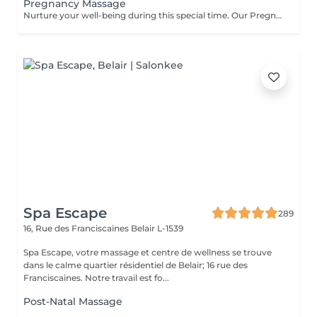
Pregnancy Massage
Nurture your well-being during this special time. Our Pregnancy Massage is a gentle, relaxing treatment designed to reduce muscle tension, improve circulation, and ease discomfort commonly experienced during pregnancy. Soft, flowing techniques and comfortable side-lying positioning provide deep relaxation without placing pressure on the abdomen. Hypoallergenic, unscented oils are used to care for sensitive skin and maintain comfort throughout the session. This massage helps relieve tension in the lower back and shoulders, reduces swelling and heaviness in the legs, improves overall circulation, and promotes a sense of ease and balance in the body. This treatment is performed only with the approval of your doctor.
Spa Escape
289
16, Rue des Franciscaines
Belair L-1539
Spa Escape, votre massage et centre de wellness se trouve
dans le calme quartier résidentiel de Belair; 16 rue des
Franciscaines. Notre travail est fo...
Post-Natal Massage