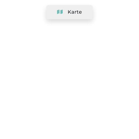
Karte
Unternehmen
Support
Team
&
Jobs
Ihr Geschäft hinzufügen
Rechtlich
Widerrufsrecht ausüben
AGBs
Datenschutz-Politik