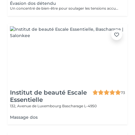
Évasion dos détendu
Un concentré de bien-être pour soulager les tensions accumulées. Ce massage ciblé du dos, de la nuque et des épaules combine des manuvres enveloppantes et profondes pour libérer le stress et apporter une sensation immédiate de légèreté. Idéal pour une pause relaxante en pleine journée.
Institut de beauté Escale
73
Essentielle
132, Avenue de Luxembourg
Bascharage L-4950
Massage dos