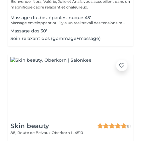
Bienvenue. Nora, Valérie, Julie et Anaïs vous accueillent dans un
magnifique cadre relaxant et chaleureux.
Massage du dos, épaules, nuque 45'
Massage enveloppant ou il y a un reel travail des tensions musculaires. axé sur le dos mais avec un reel benefice pour la nuque et les épaules.
Massage dos 30'
Soin relaxant dos (gommage+massage)
Skin beauty
81
88, Route de Belvaux
Oberkorn L-4510