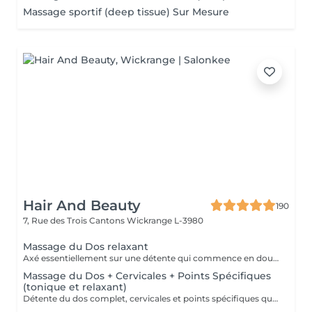
Massage sportif (deep tissue) Sur Mesure
Hair And Beauty
190
7, Rue des Trois Cantons
Wickrange L-3980
Massage du Dos relaxant
Axé essentiellement sur une détente qui commence en douceur pour finir en profondeur. Frictions. pétrissages et chaleur sont au programme. Pressions adaptées selon votre choix. douces ou fortes.Pour une action au niveau des cervicales vous pouvez opter pour le massage plus complet (Dos,cervicales et points spécifiques.).
Massage du Dos + Cervicales + Points Spécifiques
(tonique et relaxant)
Détente du dos complet, cervicales et points spécifiques qui soulageront fatigue musculaire, courbatures, rhumatismes.