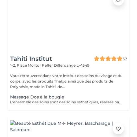
Tahiti Institut
37
1-2, Place Molitor Peffer
Differdange L-4549
Vous retrouverez dans votre institut des soins du visage et du
corps, avec les produits Thalgo ainsi que des produits de
Polynésie, made in Tahiti, de...
Massage Dos à la bougie
L'ensemble des soins sont des soins esthétiques, réalisés par des esthéticiennes diplômées. Ils n'ont pas de visée médicale et les massages ne sont aucunement sexuels. Vous avez pris rendez-vous dans un institut de beauté. Merci de respecter le personnel