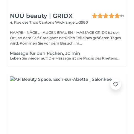
NUU beauty | GRIDX
97
4, Rue des Trois Cantons
Wickrange L-3980
HAARE - NÄGEL - AUGENBRAUEN - MASSAGE GRIDX ist der
Ort, an dem Self-Care ganz natürlich Teil eines größeren Tages
wird. Kommen Sie vor dem Besuch im...
Massage für den Rücken, 30 min
Leben Sie wieder auf! Die Massage ist die Praxis des Knetens oder Manipulierens der Muskeln und anderer Weichteile einer Person, um Stress zu reduzieren, Muskelschmerzen zu lindern, die Entspannung zu fördern und die Funktion des Immunsystems zu verbessern. Vorteile einer Rückenmassage für die Gesundheit: - reduziert Stress - entspannend - verbessert die Durchblutung - verbessert das Immunsystem des Körpers Wie wird die Rückenmassage für die Gesundheit durchgeführt? - Kopf und Nacken werden massiert - Schultern und Rücken werden massiert - Hände und Arme werden massiert Altersbeschränkungen: es gibt keine Altersbeschränkungen für dieses Verfahren. Empfehlungen nach dem Eingriff: nach dem Eingriff 2-3 Stunden keinen Sport und plötzliche Bewegungen machen. Frequenz: 1-2 Mal pro Woche, insgesamt 10 Mal. Wiederholen Sie den Eingriff alle 3-6 Monate.