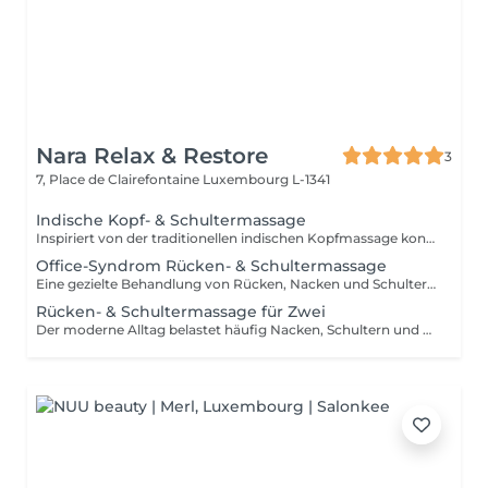
Nara Relax & Restore
3
7, Place de Clairefontaine
Luxembourg L-1341
Indische Kopf- & Schultermassage
Inspiriert von der traditionellen indischen Kopfmassage konzentriert sich diese wohltuende Behandlung auf Kopf, Nacken, Schultern, oberen Rücken und Arme. Hochwertiges Arganöl wird sanft in Kopfhaut und Haare einmassiert, während gezielte Massagetechniken Verspannungen lösen, den Geist beruhigen und Haar sowie Kopfhaut neue Vitalität verleihen.
Office-Syndrom Rücken- & Schultermassage
Eine gezielte Behandlung von Rücken, Nacken und Schultern mit einer Kombination aus Hand-, Daumen-, Unterarm- und Ellenbogentechniken. Ideal zur Linderung von Verspannungen, Muskelsteifheit und Beschwerden, die durch langes Sitzen, Bildschirmarbeit oder Alltagsstress entstehen. Die Behandlung hilft dabei, den Oberkörper zu lockern und die Beweglichkeit zu verbessern.
Rücken- & Schultermassage für Zwei
Der moderne Alltag belastet häufig Nacken, Schultern und oberen Rücken. Diese gezielte Behandlung nutzt verschiedene Massagetechniken, um Verspannungen zu lösen, Muskelsteifheit zu reduzieren und das Wohlbefinden im Oberkörper zu fördern. Die ideale Wahl für zwei Personen, die gemeinsam entspannen und dem Alltagsstress entfliehen möchten.