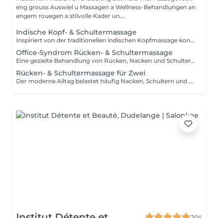
eng grouss Auswiel u Massagen a Wellness-Behandlungen an
engem rouegen a stilvolle Kader un....
Indische Kopf- & Schultermassage
Inspiriert von der traditionellen indischen Kopfmassage konzentriert sich diese wohltuende Behandlung auf Kopf, Nacken, Schultern, oberen Rücken und Arme. Hochwertiges Arganöl wird sanft in Kopfhaut und Haare einmassiert, während gezielte Massagetechniken Verspannungen lösen, den Geist beruhigen und Haar sowie Kopfhaut neue Vitalität verleihen.
Office-Syndrom Rücken- & Schultermassage
Eine gezielte Behandlung von Rücken, Nacken und Schultern mit einer Kombination aus Hand-, Daumen-, Unterarm- und Ellenbogentechniken. Ideal zur Linderung von Verspannungen, Muskelsteifheit und Beschwerden, die durch langes Sitzen, Bildschirmarbeit oder Alltagsstress entstehen. Die Behandlung hilft dabei, den Oberkörper zu lockern und die Beweglichkeit zu verbessern.
Rücken- & Schultermassage für Zwei
Der moderne Alltag belastet häufig Nacken, Schultern und oberen Rücken. Diese gezielte Behandlung nutzt verschiedene Massagetechniken, um Verspannungen zu lösen, Muskelsteifheit zu reduzieren und das Wohlbefinden im Oberkörper zu fördern. Die ideale Wahl für zwei Personen, die gemeinsam entspannen und dem Alltagsstress entfliehen möchten.
Institut Détente et
204