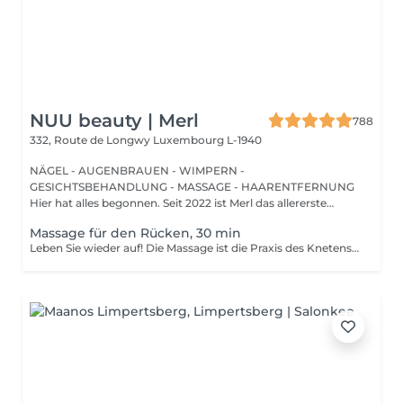
NUU beauty | Merl
788
332, Route de Longwy
Luxembourg L-1940
NÄGEL - AUGENBRAUEN - WIMPERN -
GESICHTSBEHANDLUNG - MASSAGE - HAARENTFERNUNG
Hier hat alles begonnen. Seit 2022 ist Merl das allererste
Zuhause der ...
Massage für den Rücken, 30 min
Leben Sie wieder auf! Die Massage ist die Praxis des Knetens oder Manipulierens der Muskeln und anderer Weichteile einer Person, um Stress zu reduzieren, Muskelschmerzen zu lindern, die Entspannung zu fördern und die Funktion des Immunsystems zu verbessern. Vorteile einer Rückenmassage für die Gesundheit: - reduziert Stress - entspannend - verbessert die Durchblutung - verbessert das Immunsystem des Körpers Wie wird die Rückenmassage für die Gesundheit durchgeführt? - Kopf und Nacken werden massiert - Schultern und Rücken werden massiert - Hände und Arme werden massiert Altersbeschränkungen: es gibt keine Altersbeschränkungen für dieses Verfahren. Empfehlungen nach dem Eingriff: nach dem Eingriff 2-3 Stunden keinen Sport und plötzliche Bewegungen machen. Frequenz: 1-2 Mal pro Woche, insgesamt 10 Mal. Wiederholen Sie den Eingriff alle 3-6 Monate.