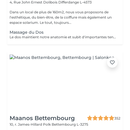
4, Rue John Ernest Dolibois
Differdange L-4573
Dans un local de plus de 160m2, nous vous proposons de
l'esthétique, du bien-être, de la coiffure mais également un
espace solarium. Le tout, toujours...
Massage du Dos
Le dos maintient notre anatomie et subit d'importantes tensions liées au stress, à la fatigue, au froid, aux mauvaises positions... Le massage du dos permet de dénouer les tensions, détendre les muscles, soulage les courbatures et les contractions. Le massage du dos est une véritable source de bien être et de détente. Il a un effet bénéfique de façon locale mais aussi sur la détente générale. Senteurs aux choix: Fleur de Tiaré, Thé vert Jasmin, Rose Litchi, Cédra Passion
Maanos Bettembourg
352
10, r. James-Hillard Polk
Bettembourg L-3275