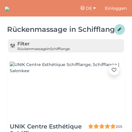
DE
Einloggen
Rückenmassage
in
Schifflange
Filter
Rückenmassage
in
Schifflange
UNIK Centre Esthétique
205