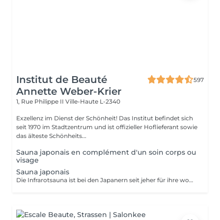
Institut de Beauté
597
Annette Weber-Krier
1, Rue Philippe II
Ville-Haute L-2340
Exzellenz im Dienst der Schönheit! Das Institut befindet sich
seit 1970 im Stadtzentrum und ist offizieller Hoflieferant sowie
das älteste Schönheits...
Sauna japonais en complément d'un soin corps ou
visage
Sauna japonais
Die Infrarotsauna ist bei den Japanern seit jeher für ihre wohltuende und entgiftende Wirkung bekannt. Ausgestattet mit der Carbon-Technologie besteht der Sauna Dôme aus einer Matratze und zwei Kuppeln, die lange Infrarotstrahlen aussenden. Die integrierten Steine, Mineralien verstärken die Wirkung von Infrarot (+300 Steine). Detox-Schlankheit: Verlust von bis zu 600 Kalorien pro Sitzung starkes Schwitzen Verbesserung der Hautqualität durchschnittlicher Verlust von -4,4 cm** Bauchumfang -18 % Bauchfett** nach 20 Sitzungen Entspannung/Stress/Schlaf -7,2 % Cortisol* im Blut (Stresshormon) -Reduzierung des wahrgenommenen Stresses um -20,7 %* -Muskelentspannung und Erholung nach dem Training: -30,7 %* der Schmerzen ENTGIFTUNG: Reinigung der Haut und des Körpers Beseitigung von Giftstoffen und Schwermetallen: -10,5 %* Blei im Körper BRAUNER TURMALIN-Stein: Stärkung des Körpers Negative Ionen Schwermetallentgiftung Vitalität JADE-Stein: Entspannende und reinigende Wirkung Reinigung Entspannung Zellgleichgewicht Schwarzer Germaniumstein: Zellregenerator entgiftend beruhigt stärkt das Immunsystem