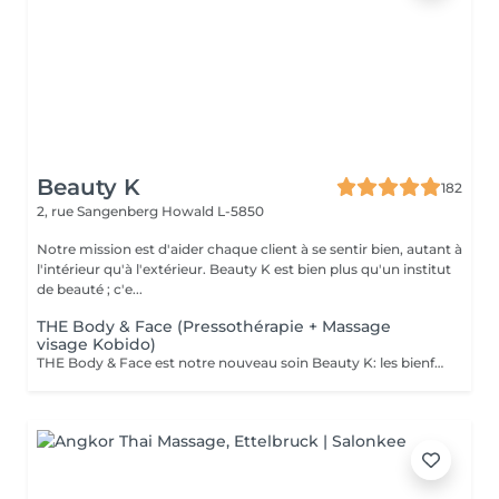
Beauty K
182
2, rue Sangenberg
Howald L-5850
Notre mission est d'aider chaque client à se sentir bien, autant à
l'intérieur qu'à l'extérieur. Beauty K est bien plus qu'un institut
de beauté ; c'e...
THE Body & Face (Pressothérapie + Massage
visage Kobido)
THE Body & Face est notre nouveau soin Beauty K: les bienfaits de la Pressothérapie associé au massage japonais ancestrale: Le Soin Kobido Le soin Body & Face combine une session de Pressothérapie avec un Soin Kobido complet pour un traitement revitalisant et rajeunissant de la peau du visage et du corps. Ce soin d'une durée de 1 heure et 15 minutes est idéal pour ceux qui cherchent à détendre leur corps tout en bénéficiant d'un soin facial approfondi. Déroulement du Soin : 1. Pressothérapie (45minutes) : Commencez par une session relaxante de pressothérapie, qui aide à détendre les muscles, éliminer les toxines, activer le système lymphatique et la circulation sanguine. 2. Soin Kobido Nettoyage et Gommage : Un nettoyage profond suivi d'un gommage pour éliminer les cellules mortes et purifier la peau. Massage Kobido : Un massage facial traditionnel japonais qui stimule la circulation sanguine et lymphatique, tonifie les muscles faciaux, et offre un effet liftant naturel. Masque : Application d'un masque adapté à votre type de peau pour nourrir, hydrater et revitaliser. Bienfaits du Soin Body & Face : Relaxation Profonde : La pressothérapie détend le corps et apaise l'esprit, réduisant ainsi le stress et la fatigue. Effet Anti-Âge et Raffermissant : Le massage Kobido aide à réduire les signes de vieillissement, à raffermir la peau et à améliorer son élasticité. Ce soin est une excellente manière de combiner les bienfaits de la pressothérapie avec les techniques de soin facial avancées pour une expérience de beauté et de bien-être complète.