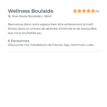
Wellness Boulaide
40
1b, Rue Haute
Boulaide L-9640
Bienvenue dans notre espace bien être entièrement privatif.
Entrez dans un univers de sérénité, d'intimité et de tranquillité,
que vous souhaitiez pa...
6 Personnes
Découvrez nos installations de Piscine, Spa, Hammam, cabine infrarouge, de la toute dernière génération que nous avons sélectionnés qualitativement tant ce projet nous tient à coeur.