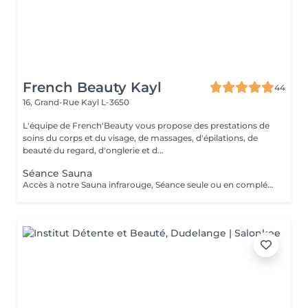
French Beauty Kayl
44
16, Grand-Rue
Kayl L-3650
L'équipe de French'Beauty vous propose des prestations de
soins du corps et du visage, de massages, d'épilations, de
beauté du regard, d'onglerie et d...
Séance Sauna
Accès à notre Sauna infrarouge, Séance seule ou en complément d'un soin. 20 Minutes de sauna+ Accès douche. Pensez à ramener votre serviette pour la séance. ATTENTION le sauna comporte des contres indications veillez à vous renseigner en cas de doutes.