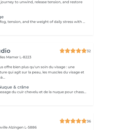
 journey to unwind, release tension, and restore
ge
Let go of mental fog, tension, and the weight of daily stress with the Cranial Clarity Ritual calming head massage designed to clear your mind and soothe your nervous system. Through gentle pressure, intuitive touch, and mindful pacing, this ritual helps release built-up tension in the scalp, jaw, temples, and neck while encouraging deep mental stillness. This treatment is perfect for those seeking relief from headaches, mental fatigue, or emotional overload. Leave feeling lighter, clearer, and more groundedwith a renewed sense of mental space and inner serenity. For further questions please contact us.
udio
32
lles
Mamer L-8223
s offre bien plus qu'un soin du visage : une
ure qui agit sur la peau, les muscles du visage et
è...
 Nuque & crâne
Découvrez ce massage du cuir chevelu et de la nuque pour chasser les tensions physiques et mentales, combattre la fatigue et le stress. Modelage manuel du cuir chevelu sans huile, travail lent des muscles du cou, de la nuque sur-sollicités au quotidien. Les zones sensibles et tendues du crâne sont travaillés avec des techniques d'acupression et des instruments en pierre semi précieuse chauds afin de relaxer à la fois le corps et l'esprit et s'ancrer dans le moment présent. Réel lâcher prise en quelques instants. Les signes de fatigue sont estompés, le visage est parfaitement détendu.
36
ville
Alzingen L-5886