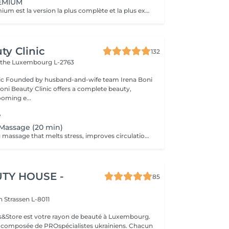
EMIUM
La Formule Premium est la version la plus complète et la plus exclusive de l'expérience Head Spa. Elle reprend tous les bienfaits de la Formule Prestige, avec un soin visage complet, un soin capillaire approfondi et une relaxation globale, tout en y ajoutant un gommage du cuir chevelu, une diffusion de vapeur et un massage spécifique réalisé pendant le temps de pause. La vapeur permet d'optimiser l'efficacité des soins, de détendre les muscles en profondeur et de renforcer les bienfaits du massage crânien. Chaque étape est pensée pour offrir un moment d'exception, alliant performance, confort et lâcher-prise total. Le séchage des cheveux est inclus. Recommandée pour vivre l'expérience Head Spa dans sa version la plus luxueuse.
ty Clinic
132
ithe
Luxembourg L-2763
na Boni
Boni Beauty Clinic offers a complete beauty,
ooming e...
e
Massage (20 min)
A deeply relaxing massage that melts stress, improves circulation, and leaves you recharged and focused. Indulge in luxury, even on your lunch break. Quick, effective treatments designed to refresh your face, mind, and mood all within 30 to 60 minutes. Ideal for: Professionals, busy moms, and anyone seeking a touch of luxury between meetings. Available weekdays from 11:30 to 14:30
TY HOUSE -
85
on
Strassen L-8011
ils&Store est votre rayon de beauté à Luxembourg.
t composée de PROspécialistes ukrainiens. Chacun