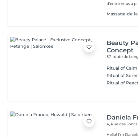
d'entre nous a plu
Massage de la
Beauty Pa
Concept
57, route de Lo
Ritual of Cal
Ritual of Sere
Ritual of Peac
Daniela F
4, Rue des Jonc
Hello! I'm Daniela. Since 2019, I've been a dedicated massother