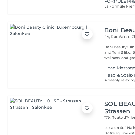
FORMULE PR
Boni Beau
44, Rue Sainte-Z
Boni Beauty Clinic Founded by husband-and-wife team Ire
and Toni Blliku, 
wellness, and gr
Head Massag
Head & Scalp 
SOL BEAU
Strassen
179, Route d'Arl
Le salon Sol' Na
Notre équipe es