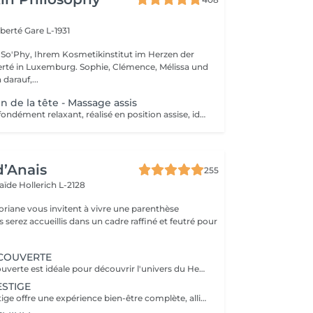
iberté
Gare L-1931
So'Phy, Ihrem Kosmetikinstitut im Herzen der
urg. Sophie, Clémence, Mélissa und
darauf,...
n de la tête - Massage assis
Un massage profondément relaxant, réalisé en position assise, idéal pour relâcher rapidement les tensions accumulées. Inspiré des techniques ayurvédiques, ce soin agit sur le haut du dos, les épaules, la nuque et le cuir chevelu afin de libérer les tensions musculaires et apaiser le système nerveux. Grâce à des manuvres ciblées, il procure une sensation immédiate de légèreté, favorise la détente mentale et améliore la qualité du repos. Un soin idéal pour s'offrir une pause rapide et efficace, relâcher la pression et retrouver une sensation de calme et d'équilibre.
d’Anais
255
laïde
Hollerich L-2128
oriane vous invitent à vivre une parenthèse
COUVERTE
La Formule Découverte est idéale pour découvrir l'univers du Head Spa et s'offrir un véritable moment de détente. Ce soin associe massage crânien par acupression, diffusion d'eau sous arche et ambiance sensorielle apaisante pour libérer les tensions et favoriser le lâcher-prise. Le cuir chevelu est revitalisé, l'esprit apaisé et les cheveux retrouvent douceur et légèreté. Le séchage des cheveux est inclus à la fin de la prestation. Parfaite pour une première expérience relaxante.
STIGE
La Formule Prestige offre une expérience bien-être complète, alliant soin du cuir chevelu, détente capillaire et soin du visage. Grâce à des techniques manuelles ciblées et à une atmosphère enveloppante, cette formule procure une relaxation profonde tout en sublimant la peau et les cheveux. Elle permet de relâcher les tensions, d'améliorer la circulation et de retrouver une sensation d'équilibre et d'harmonie. Le séchage des cheveux est inclus. Idéale pour s'accorder un moment de bien-être global.