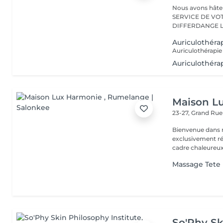
Nous avons hâte de vous accu
SERVICE DE VO
D
Auriculothéra
Auriculothéra
Maison L
23-27, Grand Ru
Bienvenue dans n
exclusivement réservé aux fem
cadre chaleureux,
Massage Tete
So'Phy Sk