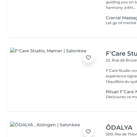
guiding you on a
harmony withi...
Cranial Massa
F'Care St
22, Rue de Bruxe
F'Care Studio vou
expérience signat
l'équilibre du syst
Rituel F'Care
ÔDALYA
500, Rte de Thion