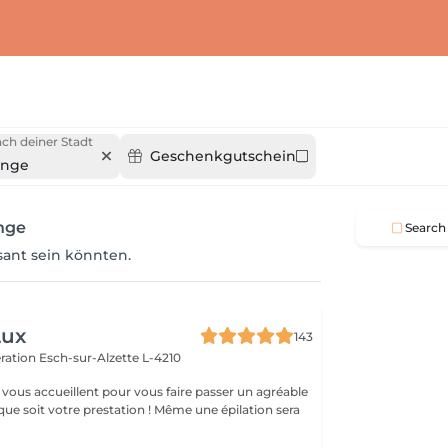
ch deiner Stadt
Geschenkgutschein
ange
ange
Search
ssant sein könnten.
Lux
143
ération
Esch-sur-Alzette L-4210
vous accueillent pour vous faire passer un agréable
ue soit votre prestation ! Même une épilation sera