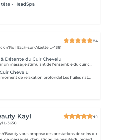
 tête - HeadSpa
84
ck'n'Roll
Esch-sur-Alzette L-4361
té & Détente du Cuir Chevelu
Le soin débute par un massage stimulant de l'ensemble du cuir chevelu afin d'activer la microcirculation et favoriser la vitalité du cheveu. Une huile botanique rafraîchissante est appliquée sur les racines pour purifier le cuir chevelu, apporter une agréable sensation de fraîcheur et contribuer à son équilibre naturel. Une seconde huile au Neem et Coco est ensuite travaillée sur les longueurs et les pointes afin de nourrir, assouplir et protéger la fibre capillaire face aux agressions estivales telles que le soleil, le vent ou les baignades. Les manuvres lentes, enveloppantes et répétitives procurent une profonde sensation de relâchement. Les tensions accumulées se dissipent progressivement tandis que le corps et l'esprit s'abandonnent à une détente profonde. Les cheveux retrouvent douceur, souplesse et éclat, tandis que le cuir chevelu bénéficie d'un véritable bain de fraîcheur. Une parenthèse de bien-être et de calme entre deux soirées terrasses au soleil !
Cuir Chevelu
Plongez dans un moment de relaxation profonde! Les huiles naturelles au Neem stimulent le cuir chevelu et la pousse des cheveux. Le massage de la tête, du cuir chevelu et de la nuque vous emporte dans un doux moment de détente.
auty Kayl
44
yl L-3650
ch'Beauty vous propose des prestations de soins du
e, de massages, d'épilations, de beauté du regard,