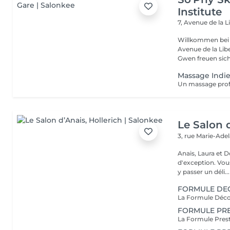
Institute
7, Avenue de la L
Willkommen bei 
Avenue de la Liberté in Luxemb
Gwen freuen sich 
Massage Indie
Le Salon 
3, rue Marie-Ade
Anais, Laura et D
d'exception. Vous serez accueillis dans un cadre raffiné et feutré pour
y passer un déli...
FORMULE DE
FORMULE PRE