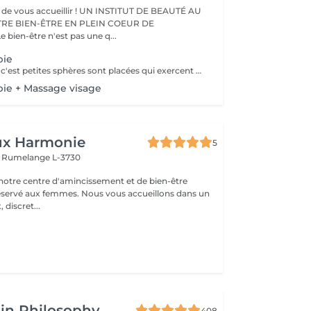
eillir ! UN INSTITUT DE BEAUTÉ AU
TRE BIEN-ÊTRE EN PLEIN COEUR DE
IFFERDANGE Le bien-être n'est pas une q...
pie
Auriculothérapie c'est petites sphères sont placées qui exercent une pression aux points réflexes de l'oreille. Ils peuvent aider à soulager la douleur, l'anxiété, le stress, inconfort, syndrome prémenstruel, entre autres
pie + Massage visage
ux Harmonie
5
e
Rumelange L-3730
otre centre d'amincissement et de bien-être
mes. Nous vous accueillons dans un
 discret...
in Philosophy
408