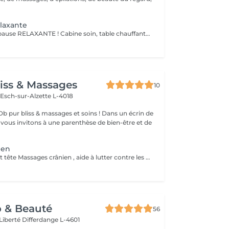
laxante
Offrez vous une pause RELAXANTE ! Cabine soin, table chauffante, massage crânien ou pieds ou mains ( 20 minutes ) sur fond sonore relaxant, service thé/café
iss & Massages
10
n
Esch-sur-Alzette L-4018
bliss & massages et soins ! Dans un écrin de
s vous invitons à une parenthèse de bien-être et de
ien
Épaules, nuque et tête Massages crânien , aide à lutter contre les migraines , tensions et douleurs cervicales, tensions musculaire des trapèzes liées aux stress et mauvaises postures . Soûlage et détend et apaiser .
o & Beauté
56
 Liberté
Differdange L-4601