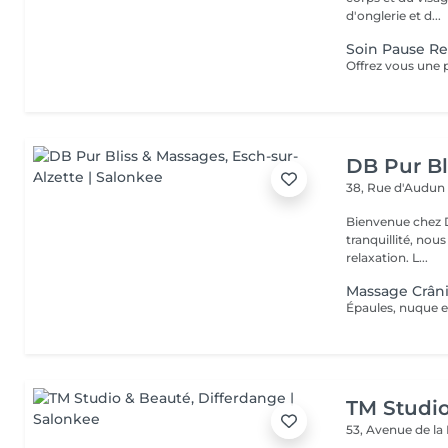
d'onglerie et d...
Soin Pause Re
DB Pur Bl
38, Rue d'Audu
Bienvenue chez Db pur 
tranquillité, nou
relaxation. L...
Massage Crân
TM Studi
53, Avenue de la