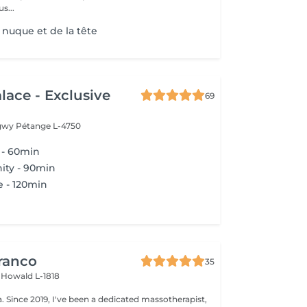
s...
 nuque et de la tête
lace - Exclusive
69
ngwy
Pétange L-4750
m - 60min
nity - 90min
e - 120min
ranco
35
s
Howald L-1818
apist,