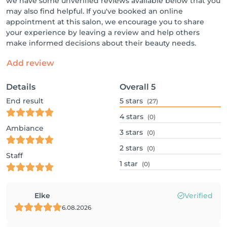
we have some unverified reviews available below that you
may also find helpful. If you've booked an online
appointment at this salon, we encourage you to share
your experience by leaving a review and help others
make informed decisions about their beauty needs.
Add review
Details
Overall
5
End result
5
stars
(27)
4
stars
(0)
Ambiance
3
stars
(0)
2
stars
(0)
Staff
1
star
(0)
Elke
Verified
6.08.2026