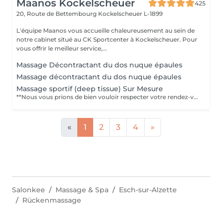
Maanos Kockelscheuer
425
20, Route de Bettembourg
Kockelscheuer L-1899
L'équipe Maanos vous accueille chaleureusement au sein de
notre cabinet situé au CK Sportcenter à Kockelscheuer. Pour
vous offrir le meilleur service,...
Massage Décontractant du dos nuque épaules
Massage décontractant du dos nuque épaules
Massage sportif (deep tissue) Sur Mesure
**Nous vous prions de bien vouloir respecter votre rendez-vous** En prenant rendez-vous, vous occupez une place, dont une autre personne aurait éventuellement besoin. Tout rendez-vous non annulé 24h en avance, est susceptible d'être facturé. (Si vous ne pouvez pas vous présenter à votre RDV, proposez-le éventuellement à un proche ou à un ami) Toute l'équipe DE MASSEUR vous remercie pour votre respect et votre compréhension ____________________________________________________________________________________ **Please keep your appointment ** By making an appointment, you occupy a place, which another person may need. Any appointment that is not cancelled 24 hours in advance may be charged. (If you are unable to attend your appointment, suggest it to a family member or a friend). The whole DE MASSEUR team thanks you for your respect and understanding.
«
1
2
3
4
»
Salonkee
Massage & Spa
Esch-sur-Alzette
Rückenmassage