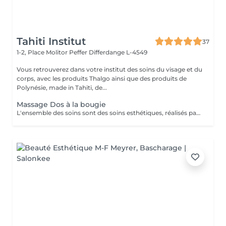
Tahiti Institut
37
1-2, Place Molitor Peffer
Differdange L-4549
Vous retrouverez dans votre institut des soins du visage et du
corps, avec les produits Thalgo ainsi que des produits de
Polynésie, made in Tahiti, de...
Massage Dos à la bougie
L'ensemble des soins sont des soins esthétiques, réalisés par des esthéticiennes diplômées. Ils n'ont pas de visée médicale et les massages ne sont aucunement sexuels. Vous avez pris rendez-vous dans un institut de beauté. Merci de respecter le personnel