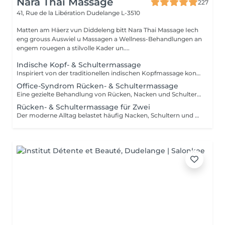
Nara Thai Massage
227
41, Rue de la Libération
Dudelange L-3510
Matten am Häerz vun Diddeleng bitt Nara Thai Massage Iech
eng grouss Auswiel u Massagen a Wellness-Behandlungen an
engem rouegen a stilvolle Kader un....
Indische Kopf- & Schultermassage
Inspiriert von der traditionellen indischen Kopfmassage konzentriert sich diese wohltuende Behandlung auf Kopf, Nacken, Schultern, oberen Rücken und Arme. Hochwertiges Arganöl wird sanft in Kopfhaut und Haare einmassiert, während gezielte Massagetechniken Verspannungen lösen, den Geist beruhigen und Haar sowie Kopfhaut neue Vitalität verleihen.
Office-Syndrom Rücken- & Schultermassage
Eine gezielte Behandlung von Rücken, Nacken und Schultern mit einer Kombination aus Hand-, Daumen-, Unterarm- und Ellenbogentechniken. Ideal zur Linderung von Verspannungen, Muskelsteifheit und Beschwerden, die durch langes Sitzen, Bildschirmarbeit oder Alltagsstress entstehen. Die Behandlung hilft dabei, den Oberkörper zu lockern und die Beweglichkeit zu verbessern.
Rücken- & Schultermassage für Zwei
Der moderne Alltag belastet häufig Nacken, Schultern und oberen Rücken. Diese gezielte Behandlung nutzt verschiedene Massagetechniken, um Verspannungen zu lösen, Muskelsteifheit zu reduzieren und das Wohlbefinden im Oberkörper zu fördern. Die ideale Wahl für zwei Personen, die gemeinsam entspannen und dem Alltagsstress entfliehen möchten.