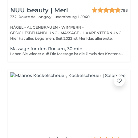
NUU beauty | Merl
788
332, Route de Longwy
Luxembourg L-1940
NÄGEL - AUGENBRAUEN - WIMPERN -
GESICHTSBEHANDLUNG - MASSAGE - HAARENTFERNUNG
Hier hat alles begonnen. Seit 2022 ist Merl das allererste
Zuhause der ...
Massage für den Rücken, 30 min
Leben Sie wieder auf! Die Massage ist die Praxis des Knetens oder Manipulierens der Muskeln und anderer Weichteile einer Person, um Stress zu reduzieren, Muskelschmerzen zu lindern, die Entspannung zu fördern und die Funktion des Immunsystems zu verbessern. Vorteile einer Rückenmassage für die Gesundheit: - reduziert Stress - entspannend - verbessert die Durchblutung - verbessert das Immunsystem des Körpers Wie wird die Rückenmassage für die Gesundheit durchgeführt? - Kopf und Nacken werden massiert - Schultern und Rücken werden massiert - Hände und Arme werden massiert Altersbeschränkungen: es gibt keine Altersbeschränkungen für dieses Verfahren. Empfehlungen nach dem Eingriff: nach dem Eingriff 2-3 Stunden keinen Sport und plötzliche Bewegungen machen. Frequenz: 1-2 Mal pro Woche, insgesamt 10 Mal. Wiederholen Sie den Eingriff alle 3-6 Monate.