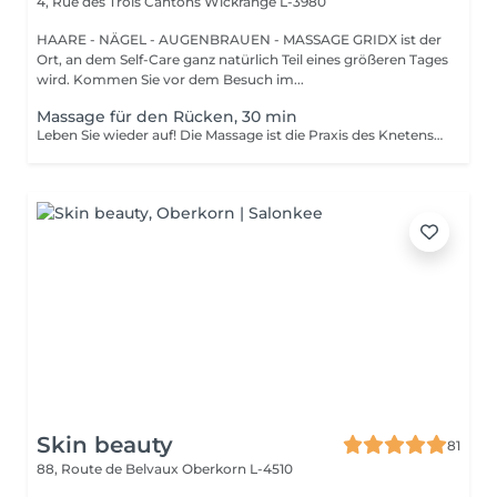
4, Rue des Trois Cantons
Wickrange L-3980
HAARE - NÄGEL - AUGENBRAUEN - MASSAGE GRIDX ist der
Ort, an dem Self-Care ganz natürlich Teil eines größeren Tages
wird. Kommen Sie vor dem Besuch im...
Massage für den Rücken, 30 min
Leben Sie wieder auf! Die Massage ist die Praxis des Knetens oder Manipulierens der Muskeln und anderer Weichteile einer Person, um Stress zu reduzieren, Muskelschmerzen zu lindern, die Entspannung zu fördern und die Funktion des Immunsystems zu verbessern. Vorteile einer Rückenmassage für die Gesundheit: - reduziert Stress - entspannend - verbessert die Durchblutung - verbessert das Immunsystem des Körpers Wie wird die Rückenmassage für die Gesundheit durchgeführt? - Kopf und Nacken werden massiert - Schultern und Rücken werden massiert - Hände und Arme werden massiert Altersbeschränkungen: es gibt keine Altersbeschränkungen für dieses Verfahren. Empfehlungen nach dem Eingriff: nach dem Eingriff 2-3 Stunden keinen Sport und plötzliche Bewegungen machen. Frequenz: 1-2 Mal pro Woche, insgesamt 10 Mal. Wiederholen Sie den Eingriff alle 3-6 Monate.
Skin beauty
81
88, Route de Belvaux
Oberkorn L-4510