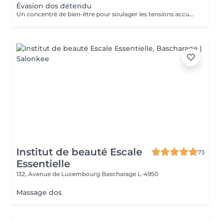
Évasion dos détendu
Un concentré de bien-être pour soulager les tensions accumulées. Ce massage ciblé du dos, de la nuque et des épaules combine des manuvres enveloppantes et profondes pour libérer le stress et apporter une sensation immédiate de légèreté. Idéal pour une pause relaxante en pleine journée.
Institut de beauté Escale
73
Essentielle
132, Avenue de Luxembourg
Bascharage L-4950
Massage dos