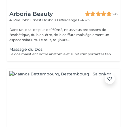
Arboria Beauty
393
4, Rue John Ernest Dolibois
Differdange L-4573
Dans un local de plus de 160m2, nous vous proposons de
l'esthétique, du bien-être, de la coiffure mais également un
espace solarium. Le tout, toujours...
Massage du Dos
Le dos maintient notre anatomie et subit d'importantes tensions liées au stress, à la fatigue, au froid, aux mauvaises positions... Le massage du dos permet de dénouer les tensions, détendre les muscles, soulage les courbatures et les contractions. Le massage du dos est une véritable source de bien être et de détente. Il a un effet bénéfique de façon locale mais aussi sur la détente générale. Senteurs aux choix: Fleur de Tiaré, Thé vert Jasmin, Rose Litchi, Cédra Passion