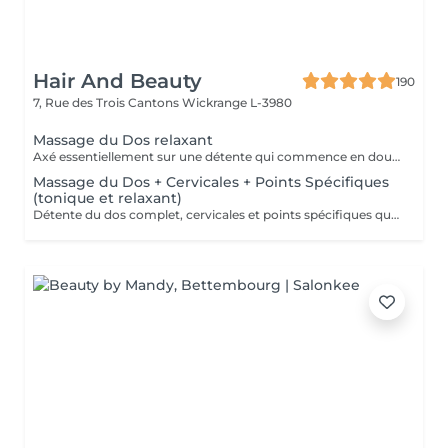
Hair And Beauty
190
7, Rue des Trois Cantons
Wickrange L-3980
Massage du Dos relaxant
Axé essentiellement sur une détente qui commence en douceur pour finir en profondeur. Frictions. pétrissages et chaleur sont au programme. Pressions adaptées selon votre choix. douces ou fortes.Pour une action au niveau des cervicales vous pouvez opter pour le massage plus complet (Dos,cervicales et points spécifiques.).
Massage du Dos + Cervicales + Points Spécifiques
(tonique et relaxant)
Détente du dos complet, cervicales et points spécifiques qui soulageront fatigue musculaire, courbatures, rhumatismes.