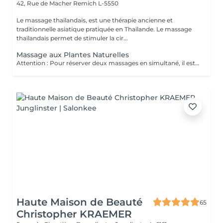
42, Rue de Macher
Remich L-5550
Le massage thaïlandais, est une thérapie ancienne et
traditionnelle asiatique pratiquée en Thaïlande. Le massage
thaïlandais permet de stimuler la cir...
Massage aux Plantes Naturelles
Attention : Pour réserver deux massages en simultané, il est nécessaire de procéder à deux réservations séparées. Ajouter deux services dans une seule réservation entraînera la programmation des rendez-vous l'un après l'autre, et non en même temps. Si besoin, vous pouvez également nous contacter par téléphone au 691 603 983. Merci !
Haute Maison de Beauté
65
Christopher KRAEMER