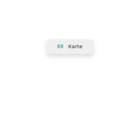
Karte
Unternehmen
Support
Team
&
Jobs
Ihr Geschäft hinzufügen
Rechtlich