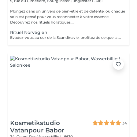
5, rue du Cimetière, Bourglinster
Junglinster L-6161
Plongez dans un univers de bien-être et de détente, où chaque
soin est pensé pour vous reconnecter à votre essence.
Découvrez nos rituels holistiques,...
Rituel Norvégien
Evadez-vous au cur de la Scandinavie, profitez de ce que la nature a, à vous offrir Une parenthèse végétale très inspirante pour déconnecter et se reconnecter Véritable moment de relaxation complète. Sauna infrarouge, Massage shiatsu, bol d'air jacquier, douche. Onction du huiles précieuses, hammam crânien et facial, bains rythmés avec méditation guidée, exercices de sophrologie, shampooing, pose de masque et massage crânien, rituel de la cascade, rinçage à l'infusion de plantes et pulvérisation d'hydrolats qui clôturent le soin. Ne comprend pas le séchage des cheveux.
Kosmetikstudio
134
Vatanpour Babor
24, Grand-Rue
Wasserbillig L-6630