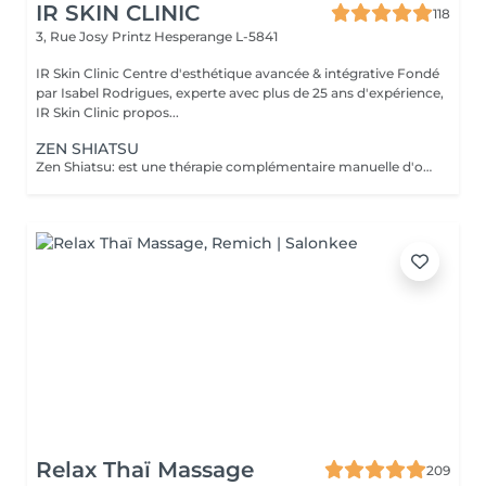
IR SKIN CLINIC
118
3, Rue Josy Printz
Hesperange L-5841
IR Skin Clinic Centre d'esthétique avancée & intégrative Fondé
par Isabel Rodrigues, experte avec plus de 25 ans d'expérience,
IR Skin Clinic propos...
ZEN SHIATSU
Zen Shiatsu: est une thérapie complémentaire manuelle d'origine japonaise, proche de l'acupuncture mais sans aiguilles. C'est une forme de massage, qui équilibre le yin et le yang et stimule ainsi les forces d'autorégulation naturelles du corps. Elle se base sur les méridiens connus dans la Médecine Traditionnelle Chinoise (MTC).
Relax Thaï Massage
209