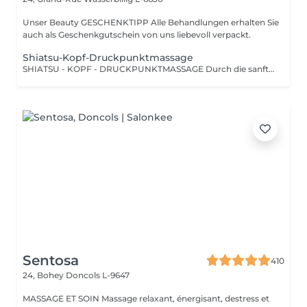
Unser Beauty GESCHENKTIPP Alle Behandlungen erhalten Sie
auch als Geschenkgutschein von uns liebevoll verpackt.
Shiatsu-Kopf-Druckpunktmassage
SHIATSU - KOPF - DRUCKPUNKTMASSAGE Durch die sanfte Stimulation bestimmter Druckpunkte und Energiebahnen werden Blockaden gelöst und der Energiefluss im Körper wiederhergestellt.
Sentosa
410
24, Bohey
Doncols L-9647
MASSAGE ET SOIN Massage relaxant, énergisant, destress et