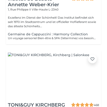
Annette Weber-Krier
1, Rue Philippe II
Ville-Haute L-2340
Exzellenz im Dienst der Schönheit! Das Institut befindet sich
seit 1970 im Stadtzentrum und ist offizieller Hoflieferant sowie
das älteste Schönheits...
Germaine de Cappuccini : Harmony Collection
Un voyage sensoriel Bien-être & SPA Déterminez vos besoins à l'aide des 4 huiles essentielles ACTIMOOD.Pure sensation- Balance sensation- Zen sensation- Power sensation Exfoliation du corps -massage du corps- massage du cuir chevelu si souhaité- Laissez-vous emporter dans un voyage sensoriel grâce à un soin corporel adapté à vos besoins.
TONI&GUY KIRCHBERG
468