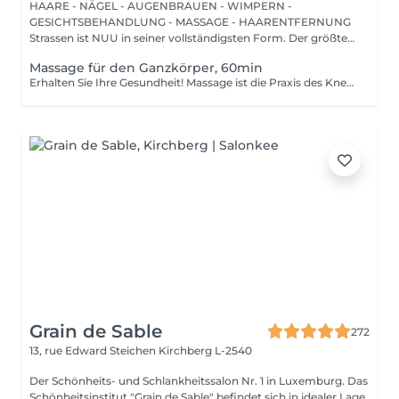
HAARE - NÄGEL - AUGENBRAUEN - WIMPERN -
GESICHTSBEHANDLUNG - MASSAGE - HAARENTFERNUNG
Strassen ist NUU in seiner vollständigsten Form. Der größte
Sal...
Massage für den Ganzkörper, 60min
Erhalten Sie Ihre Gesundheit! Massage ist die Praxis des Knetens oder Bearbeitens der Muskeln und anderer Weichteile einer Person, um Stress zu reduzieren, Muskelschmerzen zu lindern, die Entspannung zu fördern und die Funktion des Immunsystems zu verbessern. Vorteile einer Ganzkörpermassage für die Gesundheit: - reduziert Stress - entspannend - verbessert die Durchblutung - verbessert das Immunsystem des Körpers Wie wird eine Ganzkörpermassage durchgeführt? - Kopf und Nacken werden massiert - Schultern und Rücken werden massiert - Hände und Arme werden massiert - Füße und Beine werden massiert - der Bauch wird massiert Altersbeschränkungen: es gibt keine Altersbeschränkungen für dieses Verfahren. Empfehlungen nach dem Eingriff: nach dem Eingriff 2-3 Stunden keinen Sport und plötzliche Bewegungen machen. Frequenz: 1-2 Mal pro Woche, insgesamt 10 Mal. Wiederholen Sie den Eingriff alle 3-6 Monate.
Grain de Sable
272
13, rue Edward Steichen
Kirchberg L-2540
Der Schönheits- und Schlankheitssalon Nr. 1 in Luxemburg. Das
Schönheitsinstitut "Grain de Sable" befindet sich in idealer Lage