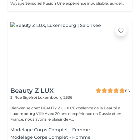
Voyage Sensoriel Fusion Une expérience inoubliable, au-delà du massage Plus qu'un simple massage, c'est une véritable expérience immersive qui invite à l'harmonie entre le corps, l'esprit et l'âme. Grâce à des mouvements longs, fluides et enveloppants, associés à la puissance de la luminothérapie, de l'aromathérapie, de la musicothérapie et de l'alignement des chakras, vous êtes transporté(e) dans un univers unique de détente et de connexion intérieure. Les bienfaits : Libération des tensions physiques et mentales Réduction immédiate du stress Circulation d'énergie et sensation de vitalité Bien-être profond, légèreté et renouveau Une expérience inoubliable comme un voyage qui réveille tous vos sens.
Beauty Z LUX
86
3, Rue Sigefroi
Luxembourg 2536
Bienvenue chez BEAUTY Z LUX L'Excellence de la Beauté à
Luxembourg Villé Avec 20 ans d'expérience en Russie et en
France, nous avons le plaisir de v...
Modelage Corps Complet - Femme
Modelage Corps Complet - Homme