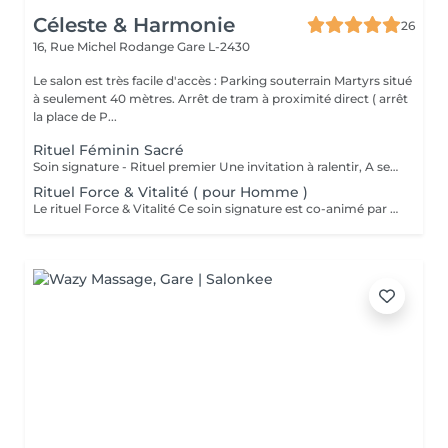
Céleste & Harmonie
26
16, Rue Michel Rodange
Gare L-2430
Le salon est très facile d'accès : Parking souterrain Martyrs situé
à seulement 40 mètres. Arrêt de tram à proximité direct ( arrêt
la place de P...
Rituel Féminin Sacré
Soin signature - Rituel premier Une invitation à ralentir, A se reconnecter à son corps, A sa féminité, Et à sa profondeur intérieure. Le Rituel Féminin Sacré est un massage émotionnel réconfortant et enveloppant, aux manuvres lentes et ondulantes, conçu comme un véritable voyage intérieur. Ce soin signature est co-animé par deux expertes: ' Une praticienne en massage bien-être ' Une sophrologue certifiée Pour une approche globale du corps, des émotions et de la conscience. Une huile neutre naturelle accompagne le rituel pour sublimer la peau et soutenir la dimension symbolique du soin . Le rituel se clôture par un accueil des ressentis et échange. Pour toute information complémentaire ou réservation ce soin , je vous invite à me contacter.
Rituel Force & Vitalité ( pour Homme )
Le rituel Force & Vitalité Ce soin signature est co-animé par deux expertes: ' Une praticienne en massage bien-être ' Une sophrologue certifiée Pour une approche globale du corps, des émotions et de la conscience. C'est un soin global qui agit à la fois sur le corps et l'esprit. Il associe des techniques de massage profondes pour libérer les tensions et relancer l'énergie, à des exercices de respiration et de relaxation guidée pour apaiser le mental et renforcer l'ancrage. Cette synergie unique permet de retrouver force, équilibre intérieur et clarté, tout en offrant une sensation durable de bien-être et de vitalité. Pour toute information complémentaire ou réservation ce soin , je vous invite à me contacter.