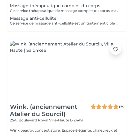
Massage thérapeutique complet du corps
Ce service thérapeutique de massage complet du corps est une séance ciblée et axée sur le traitement qui aborde la tension musculaire spécifique, les déséquilibres posturaux et les schémas de douleur chronique dans tout le corps. En utilisant des techniques plus profondes et ciblées telles que la libération myofasciale, le travail au point de déclenchement et l'étirement des fibres croisées, il vise à corriger les restrictions musculaires, à améliorer la mobilité articulaire et à restaurer le mouvement fonctionnel, ce qui le rend idéal pour les personnes souffrant d'inconfort récurrent ou de modes de vie actifs. Principaux avantages Soulage la tension musculaire chronique et la douleur, en particulier dans le cou, les épaules, le dos, les hanches et les jambes, en travaillant sur les tissus profonds et les points de déclenchement. Améliore la posture et la mobilité des articulations en relâchant les muscles tendus et le fascia, aidant le corps à bouger plus librement et avec moins de fatigue. Favorise la récupération et la performance des blessures en réduisant la raideur musculaire, en améliorant la circulation et en raccourcissant le temps de récupération après l'activité physique.
Massage anti-cellulite
Ce service de massage anti-cellulite est un traitement ciblé et stimulant conçu pour améliorer l'apparence et la texture de la peau généralement affectée par la cellulite, en particulier sur les cuisses, les hanches, les fesses et parfois l'abdomen. En utilisant des techniques fermes et rythmiques telles que le pétrissage profond, le drainage lymphatique et les pressions circulaires, il vise à briser les dépôts graisseux, à stimuler la circulation et à encourager l'élimination des fluides et des toxines retenus du tissu. Principaux avantages : Aide à réduire l'apparence visible de la cellulite en améliorant le flux sanguin et le drainage lymphatique dans les zones ciblées. Soutient une peau plus lisse et plus ferme en encourageant la dégradation des dépôts graisseux et en réduisant la rétention d'eau. Favorise une meilleure circulation et une meilleure désintoxication, ce qui peut laisser la peau plus douce, plus tonique et moins de fossettes au fil du temps avec des séances régulières.
Wink. (anciennement
175
Atelier du Sourcil)
25A, Boulevard Royal
Ville-Haute L-2449
Wink beauty, concept store. Espace élégante, chaleureux et