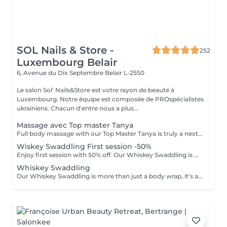
SOL Nails & Store -
252
Luxembourg Belair
6, Avenue du Dix Septembre
Belair L-2550
Le salon Sol' Nails&Store est votre rayon de beauté à
Luxembourg. Notre équipe est composée de PROspécialistes
ukrainiens. Chacun d'entre nous a plus...
Massage avec Top master Tanya
Full body massage with our Top Master Tanya is truly a next-level experience. With more than 10 years of professional experience, she has an exceptional understanding of the body and its individual needs. Tanya adapts her technique exactly to what your body requires, often sensing it even before you do. This type of massage is designed to release tension, improve circulation, and promote deep relaxation. The treatment typically focuses on the back, shoulders, arms, legs, and other key tension areas, using smooth, flowing, and soothing massage techniques. Result: a feeling of lightness, relaxation, and renewed body comfort. Recommended frequency: from once a week to once a month, depending on your personal needs and stress level.
Wiskey Swaddling First session -50%
Enjoy first session with 50% off. Our Whiskey Swaddling is more than just a body wrap, it's a full-body ritual designed to detox, tone, and deeply nourish your skin. We tailor the wrap to your needs using active-rich formulas, then wrap you in bandages, film, and warmth to boost results. The gentle contrast in temperature combined with potent actives works wonders and the results speak for themselves: Benefits: -Body detox & inch loss -Firmer, smoother skin -Improved tone & circulation
Whiskey Swaddling
Our Whiskey Swaddling is more than just a body wrap, it's a full-body ritual designed to detox, tone, and deeply nourish your skin. We tailor the wrap to your needs using active-rich formulas, then wrap you in bandages, film, and warmth to boost results. The gentle contrast in temperature combined with potent actives works wonders and the results speak for themselves: Benefits: -Body detox & inch loss -Firmer, smoother skin -Improved tone & circulation