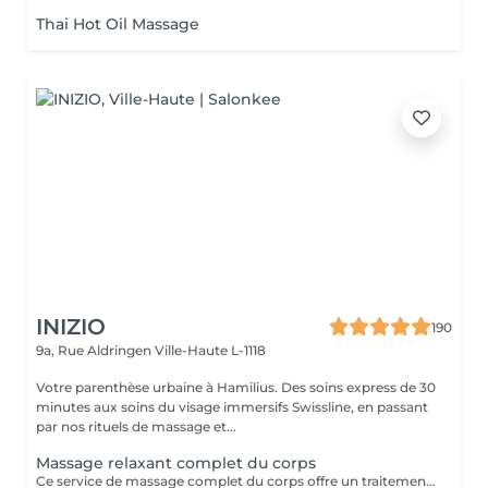
RANGE...
Thai Hot Oil Massage
INIZIO
190
9a, Rue Aldringen
Ville-Haute L-1118
Votre parenthèse urbaine à Hamilius. Des soins express de 30
minutes aux soins du visage immersifs Swissline, en passant
par nos rituels de massage et...
Massage relaxant complet du corps
Ce service de massage complet du corps offre un traitement complet et relaxant conçu pour travailler sur tout le corps : cou, épaules, dos, bras, mains, jambes, pieds. Il utilise des techniques fluides à moyenne pression pour relâcher la tension musculaire, améliorer la flexibilité et favoriser la relaxation profonde, ce qui le rend idéal pour soulager le stress, les douleurs quotidiennes ou simplement rétablir l'équilibre après une semaine chargée.