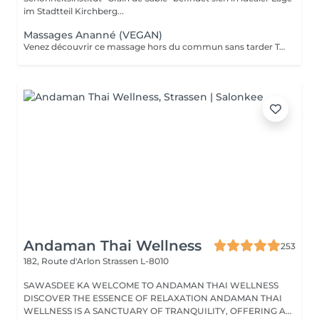
im Stadtteil Kirchberg...
Massages Ananné (VEGAN)
Venez découvrir ce massage hors du commun sans tarder Tout d'abord nous utilisons une huile végétale et pure puis nous massons l'ensemble du corps en alternant brosses et pierres. Relaxation assurée ! Le corps est détendu et tonifié.
Andaman Thai Wellness
253
182, Route d'Arlon
Strassen L-8010
SAWASDEE KA WELCOME TO ANDAMAN THAI WELLNESS
DISCOVER THE ESSENCE OF RELAXATION ANDAMAN THAI
WELLNESS IS A SANCTUARY OF TRANQUILITY, OFFERING A