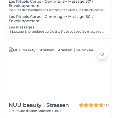
Les Rituels Corps - Gommage / Massage 30' /
Enveloppement
Inspirés des bienfaits des pierres précieuses, les rituels corps Gemology associent techniques de massage expertes et actifs minéraux pour offrir un moment de détente absolue. Chaque soin est conçu pour rééquilibrer, hydrater, raffermir ou détoxifier la peau, tout en apaisant le corps et l'esprit. Une expérience sensorielle unique, où luxe et efficacité se rencontrent pour révéler l'éclat naturel de votre peau.
Les Rituels Corps - Gommage / Massage 60' /
Enveloppement
Les Massages
-Massage Énergétique au Quartz Rose et Jade Ce massage unique associe la puissance vibratoire des pierres précieuses à des manuvres profondes et relaxantes. Grâce au quartz rose et au jade, il rééquilibre les énergies, relâche les tensions et réveille l'éclat intérieur. Un véritable soin holistique, pour le corps et l'esprit. -Massage Ressourçant Future Maman Spécialement conçu pour accompagner la femme enceinte en douceur, ce massage soulage les tensions, améliore la circulation et procure une profonde sensation de bien-être. Réalisé avec des mouvements enveloppants et des produits adaptés, il offre un moment précieux de connexion avec soi et avec bébé.
NUU beauty | Strassen
426
204, route d'Arlon
Strassen L-8010