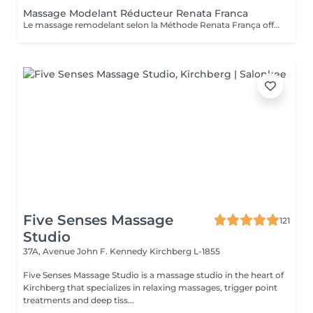
Massage Modelant Réducteur Renata Franca
Le massage remodelant selon la Méthode Renata França offre des résultats surprenants, car il a été conçu pour remodeler les adipocytes, c'est-à-dire déplacer la graisse vers les zones appropriées et ainsi mieux dessiner les contours du corps. Le pétrissage et les glissements ne sont que quelques-unes des manuvres qui promettent de redessiner la silhouette et d'offrir des courbes plus harmonieuses.
Five Senses Massage
121
Studio
37A, Avenue John F. Kennedy
Kirchberg L-1855
Five Senses Massage Studio is a massage studio in the heart of
Kirchberg that specializes in relaxing massages, trigger point
treatments and deep tiss...