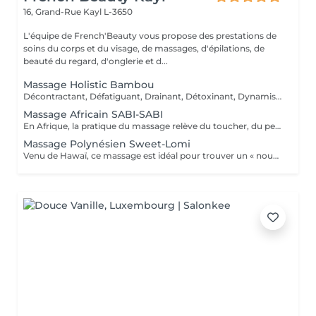
16, Grand-Rue
Kayl L-3650
L'équipe de French'Beauty vous propose des prestations de
soins du corps et du visage, de massages, d'épilations, de
beauté du regard, d'onglerie et d...
Massage Holistic Bambou
Décontractant, Défatiguant, Drainant, Détoxinant, Dynamisant, Dansant et Divin ! Ce massage dissout les tensions physiques et psychiques pour danser la samba avec la vie ! Ce massage profond aux mouvements rythmés enchaîne longues pressions glissées, roulées, vibrées des avant-bras. Il intègre une séquence au bambou qui roule et danse sur les muscles et se termine en percussions. Le bambou est une plante exceptionnelle. Il incarne l'apaisement, la tranquillité et la simplicité. Inspiré de la tradition chinoise, il permet de rendre la circulation sanguine plus fluide, il tonifie et relaxe le corps pour lui conférer une sensation de légèreté notamment au niveau des jambes avec les manuvres drainantes effectuées avec un bambou.
Massage Africain SABI-SABI
En Afrique, la pratique du massage relève du toucher, du peau-à-peau maternel du rite initiatique ou du contact thérapeutique accompagné de rituels de guérison. Le massage est surtout utilisé comme un formidable outil énergisant luttant contre la fatigue de la marche, des travaux manuels agricoles, ou de la maternité. Le massage aide à renforcer l'organisme, maintenir ou retrouver l'énergie nécessaire pour accomplir sa charge de travail physique contraignante. C'est donc tout naturellement que le Massage Africain Sabi Sabi se focalise sur les membres inférieurs en insistant sur la relance de la circulation et le travail des muscles des jambes, le but étant d'éliminer les toxines qui alourdissent les jambes. Le travail de drainage procure une détente musculaire profonde et une souplesse accrue dans les jambes mais permet aussi de détendre et détoxifier l'organisme. Les manuvres se concentrent aussi sur le dos, ainsi que les trapèzes et la nuque pour détendre les tensions, voire les courbatures. Ce massage s'adresse aux Clientes fatiguées et/ou stressées qui ont besoin d'énergie, qui subissent une baisse de tonus moral, qui ont des jambes lourdes.
Massage Polynésien Sweet-Lomi
Venu de Hawaï, ce massage est idéal pour trouver un « nouveau souffle » Le massage est au coeur de la tradition polynésienne. C'est par le massage que l'individu entretient et rétablit son harmonie intérieure et équilibre sa relation au monde. Il est à la fois sacré, thérapeutique et épicurien. Lomi est un terme hawaïen qui veut dire masser, frotter, presser, pétrir. Le massage lomi lomi est aussi appelé « modelage des mains aimantes ». Notre version « Sweet Lomi » en est une déclinaison plus courte et plus douce. Ce massage recourt aux énergies des 4 éléments qui s'expriment par 4 différentes qualités de toucher et un enchaînement de mouvements variés aussi rythmés que les vagues du Pacifique : -Air : effleurages légers et rapides comme le souffle des alizés. -Feu : stretchings stimulants, comme enflammés, volcaniques. -Eau : mouvements fluides, caressants comme les vagues apaisées de l'océan. -Terre : digi-pressions profondes et pénétrantes qui enracinent. Ce massage laisse au final une douce sensation de relâchement... de voluptueuse sérénité... !