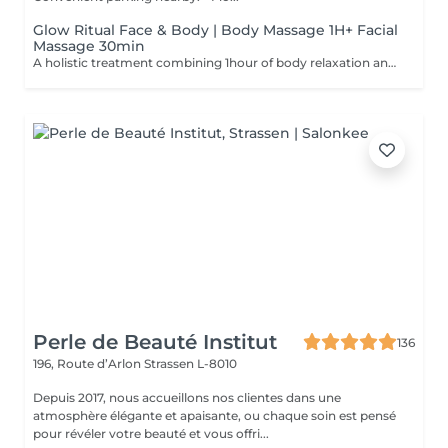
Glow Ritual Face & Body | Body Massage 1H+ Facial
Massage 30min
A holistic treatment combining 1hour of body relaxation and 30min of facial massage for complete rejuvenation. Why clients choose it: - Full relaxation - Skin + body experience - Signature SPA feeling
Perle de Beauté Institut
136
196, Route d’Arlon
Strassen L-8010
Depuis 2017, nous accueillons nos clientes dans une
atmosphère élégante et apaisante, ou chaque soin est pensé
pour révéler votre beauté et vous offri...