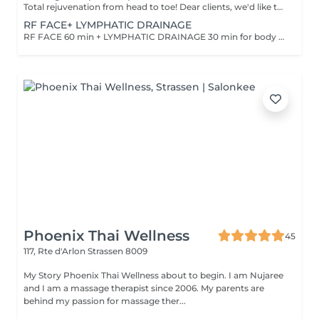
Total rejuvenation from head to toe! Dear clients, we'd like to draw your attention to the fact that the actual massage time is indicated in parentheses next to the name of the massage. The duration list on the website includes time for room and client preparation. We strive to provide you with the highest quality and comfort. Thank you for your understanding. WHAT IS FULL BODY MASSAGE? It's a comprehensive massage that targets all major muscle groups, relieving stress, tension, and fatigue throughout the entire body. Using a combination of techniques, this treatment boosts circulation, relaxes the nervous system, and restores your natural energy balance. Ideal for those needing a full reset for both body and mind.
RF FACE+ LYMPHATIC DRAINAGE
RF FACE 60 min + LYMPHATIC DRAINAGE 30 min for body Your face lifts. Your body drains. Two systems working together to provide the full experience.
Phoenix Thai Wellness
45
117, Rte d'Arlon
Strassen 8009
My Story Phoenix Thai Wellness about to begin. I am Nujaree
and I am a massage therapist since 2006. My parents are
behind my passion for massage ther...