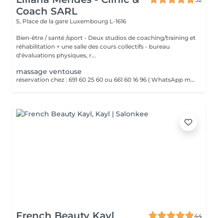
Coach SARL
5, Place de la gare
Luxembourg L-1616
Bien-être / santé /sport - Deux studios de coaching/training et
réhabilitation + une salle des cours collectifs - bureau
d'évaluations physiques, r...
massage ventouse
réservation chez : 691 60 25 60 ou 661 60 16 96 ( WhatsApp msg ) VENTOUSES OU CUPPING THERAPY Technique thérapeutique utilisant la succion pour créer une dépression sur la peau. Il améliore la circulation sanguine, décontracte lés muscles, soulage les Dolores et draine les tissus
French Beauty Kayl
44