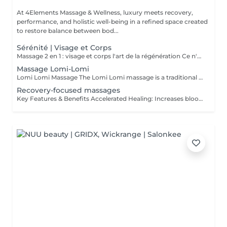
At 4Elements Massage & Wellness, luxury meets recovery,
performance, and holistic well-being in a refined space created
to restore balance between bod...
Sérénité | Visage et Corps
Massage 2 en 1 : visage et corps l'art de la régénération Ce n'est pas simplement un massage. C'est une profonde réinitialisation de tout l'organisme en une seule séance. Pendant que le corps se libère des tensions et de la fatigue, le visage retrouve fraîcheur, tonicité et éclat naturel. Les processus de régénération s'activent, le drainage lymphatique s'améliore, la légèreté revient dans le corps et la clarté dans l'esprit. Un visage raffermi et soigneusement sublimé Un corps détendu, vivant et harmonieux Une sensation de calme qui se ressent de l'intérieur Le choix idéal pour celles et ceux qui souhaitent mieux paraître, ressentir davantage et optimiser leur temps. Une seule séance des résultats visibles et un plaisir profond. Offrez-vous le luxe de prendre soin de vous.
Massage Lomi-Lomi
Lomi Lomi Massage The Lomi Lomi massage is a traditional Hawaiian technique known for its long, flowing, wave-like movements that soothe the body and calm the mind. Using her forearms and rhythmic, continuous motions, Ksenija creates a deep sense of relaxation, helping to release tension, melt stress, and restore emotional balance. It's a gentle, holistic, and extremely comforting experience like being carried by warm ocean waves. Perfect for anyone seeking profound relaxation and inner harmony.
Recovery-focused massages
Key Features & Benefits Accelerated Healing: Increases blood flow to muscles and tendons, delivering essential nutrients and oxygen to repair tissue. Reduced Soreness & Stiffness: Eases Delayed Onset Muscle Soreness (DOMS) and increases range of motion by loosening tight muscles. Waste Removal: Aids in flushing out lactic acid and metabolic waste products from muscles. Injury Prevention: Identifies and releases muscle adhesions (knots) that cause imbalances, reducing the risk of further injury. Targeted Approach: Focuses on specific muscle groups or areas of pain, such as the back, shoulders, or hips.