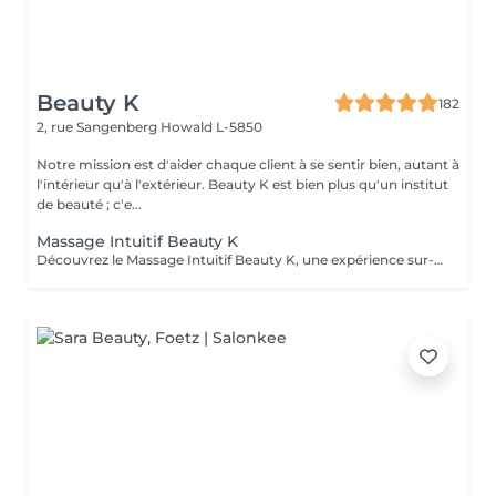
Beauty K
182
2, rue Sangenberg
Howald L-5850
Notre mission est d'aider chaque client à se sentir bien, autant à
l'intérieur qu'à l'extérieur. Beauty K est bien plus qu'un institut
de beauté ; c'e...
Massage Intuitif Beauty K
Découvrez le Massage Intuitif Beauty K, une expérience sur-mesure où nos praticiennes se connectent profondément à votre corps pour vous offrir une séance personnalisée et apaisante. Formées à diverses techniques, elles vous guideront dans un voyage sensoriel unique, adapté à vos besoins. Choisissez votre praticienne selon votre intuition, et laissez-vous emporter par ce massage exclusif dans notre espace de sérénité. Dès votre arrivée, vous serez enveloppé dans une ambiance chaleureuse et relaxante, avec lumière tamisée et arômes délicats, parfaits pour la détente totale. Le massage commence par des effleurages doux, préparant le corps à un modelage plus profond, libérant les tensions et stimulant la circulation.