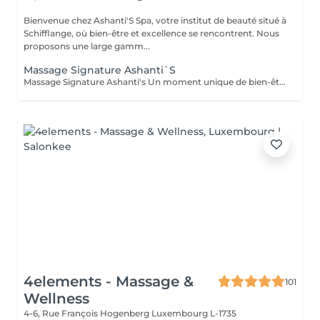
Bienvenue chez Ashanti'S Spa, votre institut de beauté situé à
Schifflange, où bien-être et excellence se rencontrent. Nous
proposons une large gamm...
Massage Signature Ashanti`S
Massage Signature Ashanti's Un moment unique de bien-être, entièrement personnalisé selon vos besoins. Notre praticienne se tient au plus proche du client, à l'écoute de chaque tension et chaque zone sensible. Ce massage est conçu pour identifier et libérer les points de tension sur le corps, favoriser la relaxation profonde et rétablir l'harmonie physique et mentale. Caractéristiques : Approche sur-mesure selon votre état et vos besoins Techniques combinées pour soulager les tensions musculaires Accent sur les points de stress et zones sensibles Relaxation totale et sensation de légèreté après la séance Résultat : un corps détendu, revitalisé et une sensation de sérénité durable
4elements - Massage &
101
Wellness
4-6, Rue François Hogenberg
Luxembourg L-1735