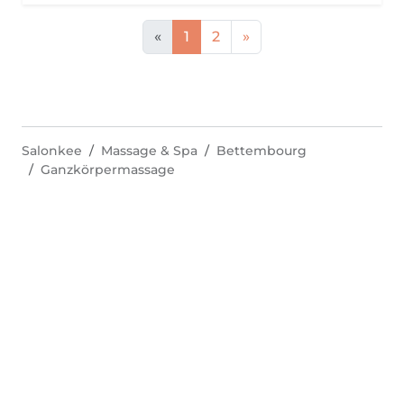
«
1
2
»
Salonkee
Massage & Spa
Bettembourg
Ganzkörpermassage