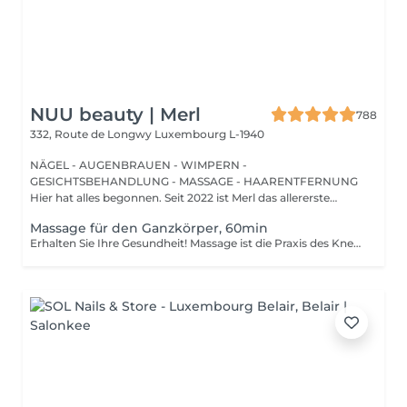
NUU beauty | Merl
788
332, Route de Longwy
Luxembourg L-1940
NÄGEL - AUGENBRAUEN - WIMPERN -
GESICHTSBEHANDLUNG - MASSAGE - HAARENTFERNUNG
Hier hat alles begonnen. Seit 2022 ist Merl das allererste
Zuhause der ...
Massage für den Ganzkörper, 60min
Erhalten Sie Ihre Gesundheit! Massage ist die Praxis des Knetens oder Bearbeitens der Muskeln und anderer Weichteile einer Person, um Stress zu reduzieren, Muskelschmerzen zu lindern, die Entspannung zu fördern und die Funktion des Immunsystems zu verbessern. Vorteile einer Ganzkörpermassage für die Gesundheit: - reduziert Stress - entspannend - verbessert die Durchblutung - verbessert das Immunsystem des Körpers Wie wird eine Ganzkörpermassage durchgeführt? - Kopf und Nacken werden massiert - Schultern und Rücken werden massiert - Hände und Arme werden massiert - Füße und Beine werden massiert - der Bauch wird massiert Altersbeschränkungen: es gibt keine Altersbeschränkungen für dieses Verfahren. Empfehlungen nach dem Eingriff: nach dem Eingriff 2-3 Stunden keinen Sport und plötzliche Bewegungen machen. Frequenz: 1-2 Mal pro Woche, insgesamt 10 Mal. Wiederholen Sie den Eingriff alle 3-6 Monate.