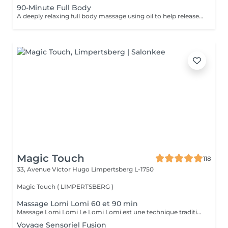
90-Minute Full Body
A deeply relaxing full body massage using oil to help release tension, calm the nervous system, and restore overall wellbeing. The treatment typically includes the feet, legs (front and back), back, arms, shoulders, and neck. Pressure and focus areas can be adjusted according to your needs and preferences and discussed before the session.
Magic Touch
118
33, Avenue Victor Hugo
Limpertsberg L-1750
Magic Touch ( LIMPERTSBERG )
Massage Lomi Lomi 60 et 90 min
Massage Lomi Lomi Le Lomi Lomi est une technique traditionnelle hawaïenne qui va bien au-delà du simple toucher c'est une invitation à l'harmonie entre le corps, l'esprit et l'âme. Avec des mouvements longs, fluides et rythmés, rappelant le va-et-vient des vagues de l'océan, le praticien enveloppe le corps avec ses mains et ses avant-bras, créant une expérience d'accueil profond. Bienfaits : Relaxation profonde Soulagement des tensions musculaires Amélioration de la circulation et de l'énergie vitale Sensation de légèreté, de renouveau et de bien-être Un véritable câlin sous forme de soin.
Voyage Sensoriel Fusion