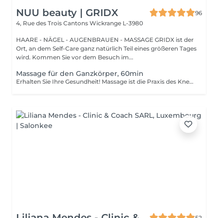
NUU beauty | GRIDX
96
4, Rue des Trois Cantons
Wickrange L-3980
HAARE - NÄGEL - AUGENBRAUEN - MASSAGE GRIDX ist der
Ort, an dem Self-Care ganz natürlich Teil eines größeren Tages
wird. Kommen Sie vor dem Besuch im...
Massage für den Ganzkörper, 60min
Erhalten Sie Ihre Gesundheit! Massage ist die Praxis des Knetens oder Bearbeitens der Muskeln und anderer Weichteile einer Person, um Stress zu reduzieren, Muskelschmerzen zu lindern, die Entspannung zu fördern und die Funktion des Immunsystems zu verbessern. Vorteile einer Ganzkörpermassage für die Gesundheit: - reduziert Stress - entspannend - verbessert die Durchblutung - verbessert das Immunsystem des Körpers Wie wird eine Ganzkörpermassage durchgeführt? - Kopf und Nacken werden massiert - Schultern und Rücken werden massiert - Hände und Arme werden massiert - Füße und Beine werden massiert - der Bauch wird massiert Altersbeschränkungen: es gibt keine Altersbeschränkungen für dieses Verfahren. Empfehlungen nach dem Eingriff: nach dem Eingriff 2-3 Stunden keinen Sport und plötzliche Bewegungen machen. Frequenz: 1-2 Mal pro Woche, insgesamt 10 Mal. Wiederholen Sie den Eingriff alle 3-6 Monate.
Liliana Mendes - Clinic &
52