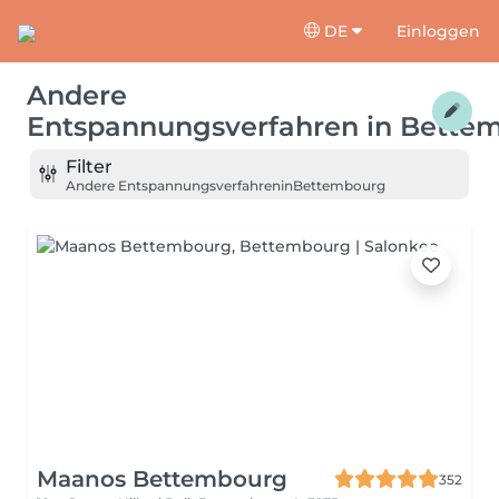
DE
Einloggen
Andere
Entspannungsverfahren
in
Bette
Filter
Andere Entspannungsverfahren
in
Bettembourg
Maanos Bettembourg
352