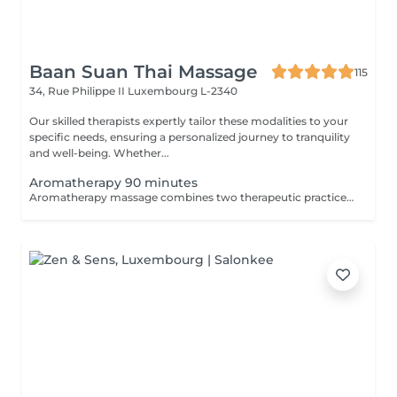
Baan Suan Thai Massage
115
34, Rue Philippe II
Luxembourg L-2340
Our skilled therapists expertly tailor these modalities to your
specific needs, ensuring a personalized journey to tranquility
and well-being. Whether...
Aromatherapy 90 minutes
Aromatherapy massage combines two therapeutic practices to create wonderful results. Aromatherapy is an ancient approach that provides a number of health and emotional benefits. Essential oils such as lavender, orange blossom, and peppermint offer unique effects to the senses. Massage uses pressure and touch to offer healing and stress relief by stimulating the lymphatic, circulatory, nervous, and musculoskeletal systems.