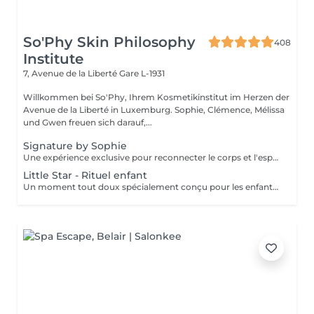
So'Phy Skin Philosophy
408
Institute
7, Avenue de la Liberté
Gare L-1931
Willkommen bei So'Phy, Ihrem Kosmetikinstitut im Herzen der
Avenue de la Liberté in Luxemburg. Sophie, Clémence, Mélissa
und Gwen freuen sich darauf,...
Signature by Sophie
Une expérience exclusive pour reconnecter le corps et l'esprit. Ce soin signature débute par un bain de pieds chaud et délassant, invitant le corps à ralentir et à relâcher les premières tensions. Il se poursuit par un massage du dos profondément relaxant, conçu pour libérer les tensions musculaires, apaiser le système nerveux et installer un véritable lâcher-prise. L'expérience continue avec un soin du visage entièrement personnalisé, adapté aux besoins spécifiques de votre peau, afin de la nettoyer, l'hydrater et lui redonner confort et éclat. Au coeur de ce rituel se trouve le massage signature de Sophie, le KobiLift® : une gestuelle précise et enveloppante qui stimule, draine et raffermit la peau tout en illuminant le teint. Au-delà des résultats visibles, ce soin procure une profonde sensation d'équilibre, de légèreté et de renouveau. Un moment suspendu, où le temps ralentit, l'esprit s'apaise et le corps se sent pleinement pris en charge. Idéal pour celles et ceux qui recherchent une relaxation profonde, une peau lumineuse et une véritable parenthèse de reconnexion.
Little Star - Rituel enfant
Un moment tout doux spécialement conçu pour les enfants, afin de leur faire découvrir le plaisir de prendre soin d'eux dans un cadre rassurant et bienveillant. Vous choisissez la durée du soin (60 ou 90 minutes), et nous créons un rituel adapté à leur âge, à leurs envies et à leur sensibilité. L'expérience peut inclure différents soins tels qu'un mini soin du visage, un massage relaxant, une mini manucure ou pédicure, avec possibilité de pose de vernis. Chaque séance est pensée comme un moment ludique et apaisant, pour initier les plus jeunes au bien-être tout en douceur. Un instant de détente idéal pour leur offrir une première expérience en institut, dans le respect de leur rythme et de leurs besoins.