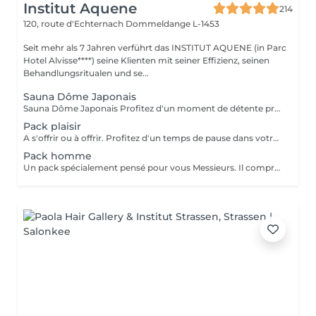
Institut Aquene
214
120, route d'Echternach
Dommeldange L-1453
Seit mehr als 7 Jahren verführt das INSTITUT AQUENE (in Parc
Hotel Alvisse****) seine Klienten mit seiner Effizienz, seinen
Behandlungsritualen und se...
Sauna Dôme Japonais
Sauna Dôme Japonais Profitez d'un moment de détente profonde grâce au Sauna Dôme Japonais, une technologie de chaleur douce qui enveloppe le corps tout en laissant la tête à l'air libre. Ce soin favorise : la relaxation musculaire l'élimination des toxines l'activation de la circulation sanguine une sensation de bien-être immédiate Idéal pour relâcher les tensions, purifier l'organisme et offrir au corps un véritable moment de lâcher-prise.
Pack plaisir
A s'offrir ou à offrir. Profitez d'un temps de pause dans votre quotidien. Ce pack comprend: - Un soin visage hyaluronique pour l'éclat, l'hydratation et anti-rides. Convient à tout type de peau. - Un masque de massage pour les yeux (Eye Bar) - Un gommage corps - Un enveloppement corps pour renourrir la peau - Un bain de paraffine pour les mains - Une pédicure Prix 275€ au lieu de 325€
Pack homme
Un pack spécialement pensé pour vous Messieurs. Il comprend: - Un soin visage océan pour l'antifatigue, rafraîchir la peau et l'anti-rides. Convient à tout type de peau. - Microdermabrasion pour une peau plus douce - Un soin des yeux - Un masque de massage (Eye Bar) - Un massage crânien - Une pédicure Prix 256€ au lieu de 283€