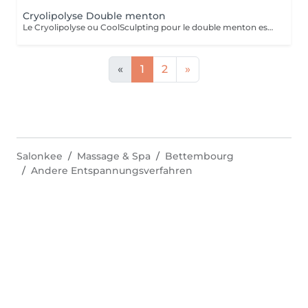
Cryolipolyse Double menton
Le Cryolipolyse ou CoolSculpting pour le double menton est un traitement esthétique efficace et non invasif permettant de réduire l'apparence du double menton. Cette méthode utilise des températures très basses pour détruire les cellules graisseuses situées sous la peau, qui sont ensuite éliminées naturellement par le corps sans endommager les tissus environnants. Le résultat est une réduction visible de la graisse sous-mentonnière, pour un visage plus affiné. Avantages : Réduction de l'apparence du double menton sans chirurgie ; Traitement Non invasif et sans douleur ; Résultats visibles après quelques séances. Réservez dès aujourd'hui votre séance de Cryolipolyse pour le double menton et découvrez les résultats incroyables de cette technologie innovante !
«
1
2
»
Salonkee
Massage & Spa
Bettembourg
Andere Entspannungsverfahren