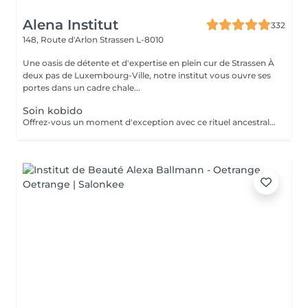
Alena Institut
332
148, Route d'Arlon
Strassen L-8010
Une oasis de détente et d'expertise en plein cur de Strassen À
deux pas de Luxembourg-Ville, notre institut vous ouvre ses
portes dans un cadre chale...
Soin kobido
Offrez-vous un moment d'exception avec ce rituel ancestral japonais. Le Kobido stimule la circulation, tonifie les muscles du visage et apporte un éclat naturel immédiat. Grâce à des manuvres précises et profondes, il détend les tensions, lisse les traits et procure une sensation de légèreté et de bien-être. Un soin complet qui illumine le visage tout en apaisant l'esprit.