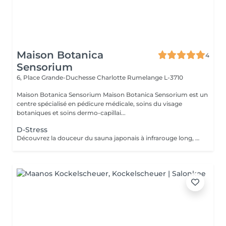
Maison Botanica
4
Sensorium
6, Place Grande-Duchesse Charlotte
Rumelange L-3710
Maison Botanica Sensorium Maison Botanica Sensorium est un
centre spécialisé en pédicure médicale, soins du visage
botaniques et soins dermo-capillai...
D-Stress
Découvrez la douceur du sauna japonais à infrarouge long, une chaleur enveloppante qui favorise une relaxation profonde, stimule la sudation naturelle et procure une véritable sensation de légèreté . Un rituel idéal pour relâcher les tensions, revitaliser le corps et apaiser l'esprit.