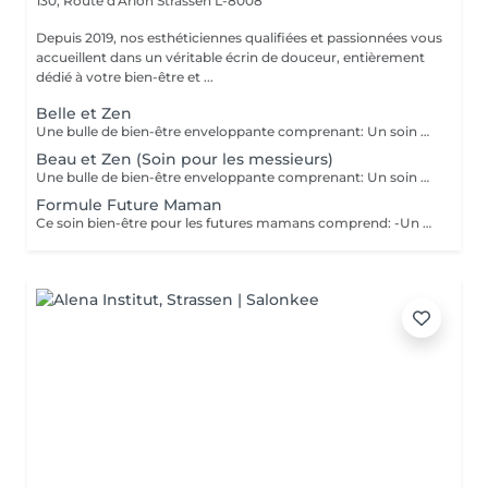
130, Route d'Arlon
Strassen L-8008
Depuis 2019, nos esthéticiennes qualifiées et passionnées vous
accueillent dans un véritable écrin de douceur, entièrement
dédié à votre bien-être et ...
Belle et Zen
Une bulle de bien-être enveloppante comprenant: Un soin du visage nettoyant et hydratant d'une durée de 60 minutes. (Démaquillage, gommage, extraction des comédons, massage visage, masque et crème de soin) Une manucure ( Limage, la pousse et coupe des cuticules, gommage et massage avec crème de soin. Base transparente comprise si souhaitée) Un massage relaxant des pieds ou des mains d'une durée de 20 minutes
Beau et Zen (Soin pour les messieurs)
Une bulle de bien-être enveloppante comprenant: Un soin visage éclat d'une durée de 50 minutes adapté à votre type de peau (Nettoyage, gommage, extraction des comédons, massage visage, masque et crème de soin) Un massage relaxant du dos d'une durée de 20 minutes. Une manucure ( Limage, la pousse et coupe des cuticules, gommage et massage avec crème de soin)
Formule Future Maman
Ce soin bien-être pour les futures mamans comprend: -Un soin Visage Hydratant 60 minutes. -Une beauté des pieds -Un massage pré-natal 50 minutes -Un soin drainant des jambes 20 minutes Un petite bulle de bien-être à s'offrir ou se faire offrir. Possibilité de faire les soins le même jour, ou sur plusieurs jours.