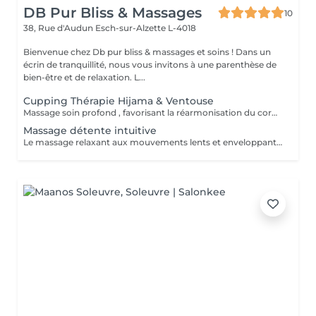
DB Pur Bliss & Massages
10
38, Rue d'Audun
Esch-sur-Alzette L-4018
Bienvenue chez Db pur bliss & massages et soins ! Dans un
écrin de tranquillité, nous vous invitons à une parenthèse de
bien-être et de relaxation. L...
Cupping Thérapie Hijama & Ventouse
Massage soin profond , favorisant la réarmonisation du corp et de l'esprit . Tensions musculaires , articulaires , régénération , améliore les défenses immunitaire . Soulage les douleurs chroniques de multiples maladies, tensions nerveuses , migraines. Et bien plus encore .
Massage détente intuitive
Le massage relaxant aux mouvements lents et enveloppants, idéal pour relâcher les tensions et apaiser l'esprit. .