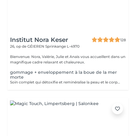
Institut Nora Keser
128
26, op de GÉIEREN
Sprinkange L-4970
Bienvenue. Nora, Valérie, Julie et Anaïs vous accueillent dans un
magnifique cadre relaxant et chaleureux.
gommage + enveloppement à la boue de la mer
morte
Soin complet qui détoxifie et reminéralise la peau et le corps grâce à la boue de la Mer Morte. La peau sera plus lisse, plus douce, effet drainant grâce a l'application d'une crème en fin de soin.