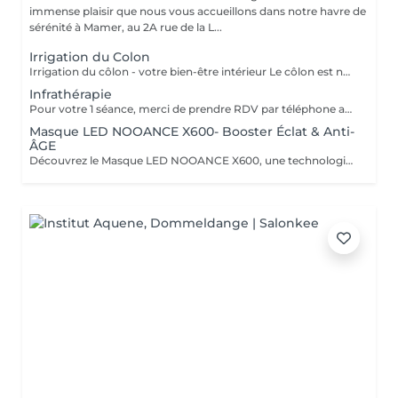
immense plaisir que nous vous accueillons dans notre havre de
sérénité à Mamer, au 2A rue de la L...
Irrigation du Colon
Irrigation du côlon - votre bien-être intérieur Le côlon est notre deuxième cerveau : pour une véritable harmonie, il est essentiel de prendre soin à la fois de son mental et de sa digestion. Une séance se déroule en deux temps : - Un échange personnalisé sur votre hygiène de vie, afin de vous donner des conseils alimentaires adaptés.( + ou - 30 minutes) - La séance d'irrigation ( + ou - 45 minutes), réalisée en douceur avec un appareil spécialisé, pour purifier et régénérer votre système digestif. Bienfaits : * Soulage ballonnements et lourdeurs * Améliore le transit * Élimine gaz et fermentations * Favorise une flore intestinale équilibrée * Apporte légèreté, vitalité et détente L'extérieur reflète l'intérieur : une peau lumineuse et un bien-être visible commencent par un côlon équilibré. Pour plus d'informations, consultez notre site : https://www.oxyzen.lu/massages/irrigation-du-colon.html
Infrathérapie
Pour votre 1 séance, merci de prendre RDV par téléphone afin que nous puissions définir ensemble le programme le plus adapté à vos attentes : +352 661 271 063 Infrathérapie Vital Dome une chaleur douce et profonde Souvent comparée au sauna, l'infrathérapie est différente : elle utilise les infrarouges longs (sans lumière, chaleur progressive). Résultat : une élimination jusqu'à 20 fois plus de toxines et metaux lourds qu'un sauna classique, tout en apportant confort et détente. Bienfaits : * Détox : élimine toxines et métaux lourds, relance le drainage, oxygène les tissus. * Beauté : raffermit, régénère la peau, atténue rides et cellulite. * Relaxation : réduit stress, tensions nerveuses et améliore le sommeil. * Sport : récupération, oxygénation musculaire, réduit courbatures et raideurs. * Santé : stimule l'immunité, apaise douleurs articulaires et rhumatismes. * Saisons : en hiver, réchauffe durablement et prévient les maux ; en été, soulage jambes lourdes et rétention d'eau. Avec ses 38 programmes personnalisés, l'infrathérapie s'adapte à vos besoins Cure conseillée : 1 à 2 séances par semaine pendant 5 semaines, puis 1 toutes les 1 à 2 semaines. Tarifs : séance 45 min 49€ | séance 60 min 59€ | forfaits disponibles : Séances de 45 min 5 séances : 200€ 10 séances : 350€ 20 séances : 600€ Séances de 60 min. 1 séance de 1h : 59€ 5 séances : 240€ 10 séances : 475€ 20 séances : 850€ Pour plus d'informations, consultez notre site : https://www.oxyzen.lu/massages/infratherapie.html
Masque LED NOOANCE X600- Booster Éclat & Anti-
ÂGE
Découvrez le Masque LED NOOANCE X600, une technologie de luminothérapie conçue pour améliorer l'éclat de la peau, stimuler le collagène et aider à réduire les signes de fatigue et de l'âge en seulement 10 minutes. Séance découverte : 15€ au lieu de 20€ Si vous testez le masque puis décidez de l'acheter chez OXYZEN MAMER : 10% de remise sur le masque NOOANCE X600 : 629,10€ au lieu de 699€ Séance découverte remboursée : -20€ 2 séances d'Infrathérapie offertes d'une valeur de 98€ Soit un avantage total de 187,90€ offert chez OXYZEN MAMER. L'association du Masque NOOANCE X600 et de l'Infrathérapie permet d'optimiser les résultats grâce à une meilleure stimulation et récupération cellulaire.