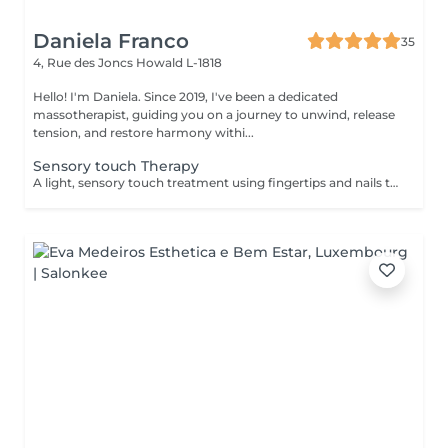
Daniela Franco
35
4, Rue des Joncs
Howald L-1818
Hello! I'm Daniela. Since 2019, I've been a dedicated
massotherapist, guiding you on a journey to unwind, release
tension, and restore harmony withi...
Sensory touch Therapy
A light, sensory touch treatment using fingertips and nails to promote deep relaxation, stress relief and overall well-being. This soothing touch complements conventional massage by gently stimulating the nervous system and enhancing calmness. 1 zone you can chose: Head Back Arms 3 zones is Head Back Arms.