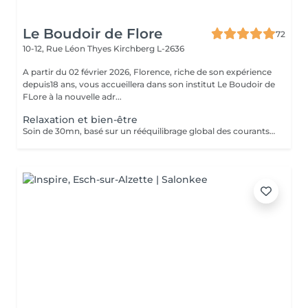
Le Boudoir de Flore
72
10-12, Rue Léon Thyes
Kirchberg L-2636
A partir du 02 février 2026, Florence, riche de son expérience
depuis18 ans, vous accueillera dans son institut Le Boudoir de
FLore à la nouvelle adr...
Relaxation et bien-être
Soin de 30mn, basé sur un rééquilibrage global des courants d'énergies dans le corps. La technique des polarités apporte une grande détente, soulage les douleurs et élimine tous les blocages énergétiques situés entre les articulations. Associé à 30mn de magnétisme crânien. Pour ce soin, vous pouvez rester habillé.