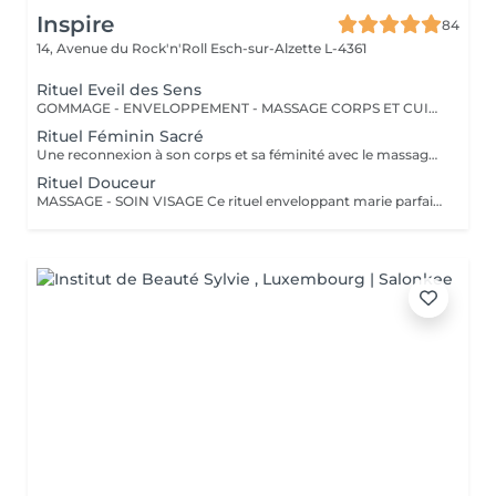
Inspire
84
14, Avenue du Rock'n'Roll
Esch-sur-Alzette L-4361
Rituel Eveil des Sens
GOMMAGE - ENVELOPPEMENT - MASSAGE CORPS ET CUIR CHEVELU Ce rituel sensoriel sublime votre peau et réveille vos sens. Un gommage délicat, suivi d'un enveloppement nourrissant, détendent le corps pendant qu'un massage du cuir chevelu apaise l'esprit. Le soin se poursuit avec un massage du corps de 30 minutes, pour une peau satiné, un esprit léger et un corps profondément relaxé.
Rituel Féminin Sacré
Une reconnexion à son corps et sa féminité avec le massage Babylonien. Un "massage émotionnel" réconfortant et enveloppant par ses manuvres ondulantes. Une huile naturelle au lotus sacré est utilisée pour sublimer la peau et le rituel se clôture par le tirage d'une carte dans l'oracle des Femmes Ancestrales pour recevoir leur message. Un véritable voyage à la rencontre de soi.
Rituel Douceur
MASSAGE - SOIN VISAGE Ce rituel enveloppant marie parfaitement détente corporelle et éclat du visage. Après un massage de 30 minutes pour relâcher les tensions, votre peau est choyée lors d'un soin visage complet, révélant sa lumière naturelle. Une bulle de douceur pour retrouver équilibre et sérénité.