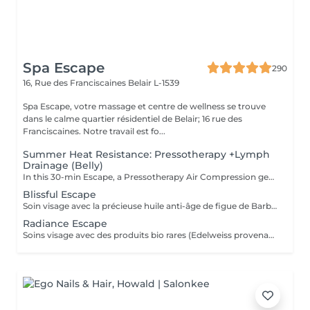
Spa Escape
290
16, Rue des Franciscaines
Belair L-1539
Spa Escape, votre massage et centre de wellness se trouve
dans le calme quartier résidentiel de Belair; 16 rue des
Franciscaines. Notre travail est fo...
Summer Heat Resistance: Pressotherapy +Lymph
Drainage (Belly)
In this 30-min Escape, a Pressotherapy Air Compression gently tightens & relaxes the legs to boosts lymphatic drainage and reduces water retention. We add a Lymphatic Drainage Belly Massage to soothe tension and/or toxins caught in the tummy area. Your legs, and feet feel lighter, your body feels less bloated. This offer is available on Tuesday to Thursday from 10 to 3pm.
Blissful Escape
Soin visage avec la précieuse huile anti-âge de figue de Barbarie suivi d'un massage crânien + visage, cou, épaules puis un massage oriental des pieds et des jambes. Ce soin commence par un rafraîchissement stimulant des pieds pour favoriser la circulation sanguine et la relaxation.
Radiance Escape
Soins visage avec des produits bio rares (Edelweiss provenant des montagnes et Punarvana plante ayurvédique) + 60 minutes de massage aromatique. Ce soin commence par un rafraîchissement stimulant des pieds pour favoriser la circulation sanguine et la relaxation.