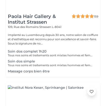
Paola Hair Gallery &
159
Institut Strassen
109, Rue des Romains
Strassen L-8041
Implanté au Luxembourg depuis 30 ans, notre salon de coiffure
et d'esthétique est reconnu pour son excellence et savoir-faire.
Sous la signature de no...
Soin dos complet 1h20
Tous nos soins et traitements sont mixtes hommes et femmes. Les traitements en cure sont valables six mois. Sur conseil de votre esthéticienne, des combinaisons de soins et de traitements sont possibles, afin d'obtenir un résultat optimal. Attention certain traitements nécessitent des explications préalables ainsi qu'une commande spécifique des coffrets et de soins personnalisés.
Soin dos simple
Tous nos soins et traitements sont mixtes hommes et femmes. Les traitements en cure sont valables six mois. Sur conseil de votre esthéticienne, des combinaisons de soins et de traitements sont possibles, afin d'obtenir un résultat optimal. Attention certain traitements nécessitent des explications préalables ainsi qu'une commande spécifique des coffrets et de soins personnalisés.
Massage corps bien être