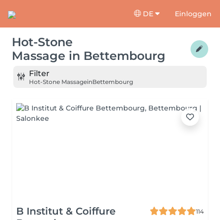
DE
Einloggen
Hot-Stone
Massage
in
Bettembourg
Filter
Hot-Stone Massage
in
Bettembourg
B Institut & Coiffure
114