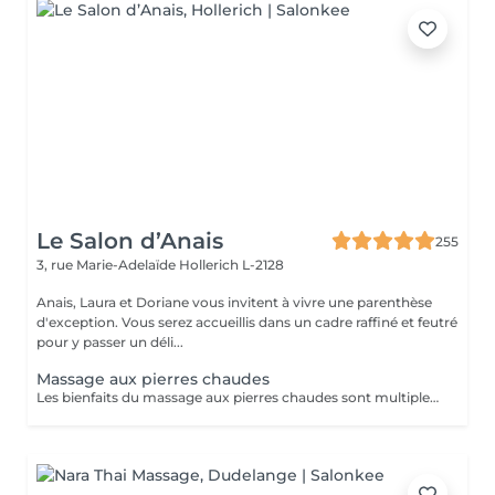
Le Salon d’Anais
255
3, rue Marie-Adelaïde
Hollerich L-2128
Anais, Laura et Doriane vous invitent à vivre une parenthèse
d'exception. Vous serez accueillis dans un cadre raffiné et feutré
pour y passer un déli...
Massage aux pierres chaudes
Les bienfaits du massage aux pierres chaudes sont multiples. Il permet notamment de lâcher prise, de détoxifier l'organisme et d'améliorer la circulation sanguine. Plusieurs maladies et certaines douleurs sont également traitées grâce à cette technique de massage, dont : L'arthrite ; La fibromyalgie ; L'insomnie ; Les douleurs musculaires ; Les maladies liées au stress. Cependant, tout le monde ne peut pas profiter des vertus thérapeutiques du massage aux pierres chaudes. Certaines contre-indications existent. Les personnes souffrant de diabète, de problèmes respiratoires ou cardiaques doivent éviter ce type ce massage. C'est également le cas pour les femmes enceintes.