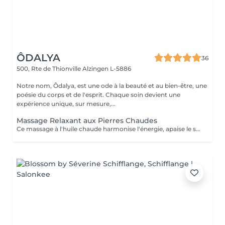
ÔDALYA
36
500, Rte de Thionville
Alzingen L-5886
Notre nom, Ôdalya, est une ode à la beauté et au bien-être, une
poésie du corps et de l'esprit. Chaque soin devient une
expérience unique, sur mesure,...
Massage Relaxant aux Pierres Chaudes
Ce massage à l'huile chaude harmonise l'énergie, apaise le système nerveux et procure une sensation de bien-être intense. La chaleur diffuse des pierres de lave aide à libérer les tensions musculaires et procurer une détente absolue. Idéal pour évacuer le stress et retrouver un équilibre profond.