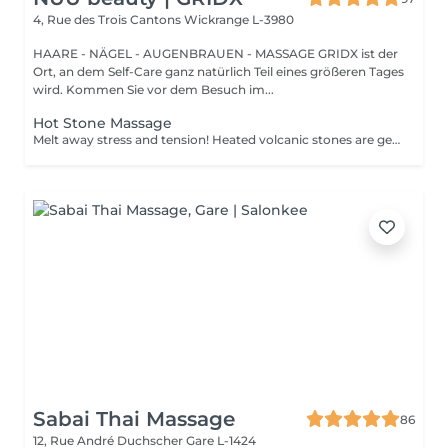
4, Rue des Trois Cantons
Wickrange L-3980
HAARE - NÄGEL - AUGENBRAUEN - MASSAGE GRIDX ist der
Ort, an dem Self-Care ganz natürlich Teil eines größeren Tages
wird. Kommen Sie vor dem Besuch im...
Hot Stone Massage
Melt away stress and tension! Heated volcanic stones are gently placed and massaged over the body to warm the muscles, increase circulation, and promote a deep state of relaxation. Perfect for relieving tension, easing anxiety, and restoring inner calm. Age restrictions: there are no age restrictions for this procedure. Post procedure recommendations: do not do sport and any sharp movements 2-3 hours after the procedure. Frequency: 1-2 times per week, 10 times in total. Repeat once in 3-6 months.
Sabai Thai Massage
86
12, Rue André Duchscher
Gare L-1424