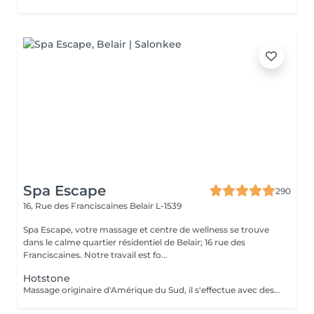
Spa Escape
290
16, Rue des Franciscaines
Belair L-1539
Spa Escape, votre massage et centre de wellness se trouve
dans le calme quartier résidentiel de Belair; 16 rue des
Franciscaines. Notre travail est fo...
Hotstone
Massage originaire d'Amérique du Sud, il s'effectue avec des pierres volcaniques chaudes et des manoeuvres manuelles permettant au corps une détente musculaire et sensorielle très profonde. Vous ressortirez apaisé, rechargé et plein d'énergie