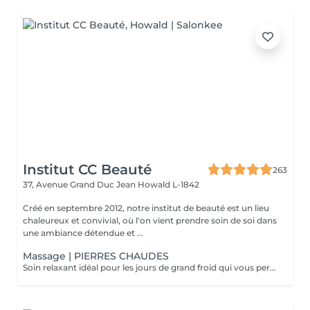
Institut CC Beauté
263
37, Avenue Grand Duc Jean
Howald L-1842
Créé en septembre 2012, notre institut de beauté est un lieu
chaleureux et convivial, où l'on vient prendre soin de soi dans
une ambiance détendue et ...
Massage | PIERRES CHAUDES
Soin relaxant idéal pour les jours de grand froid qui vous permettra de plonger dans un univers de détente absolu. La chaleur soulage les tensions et atténue les douleurs en décontractant les muscles fatigués. Les fonctions énergétiques du corps sont ré-harmonisés par les pierres chaudes. C'est un excellent détoxifiant