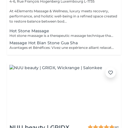
4-6, Rue François Hogenberg
Luxembourg L-1735
At 4Elements Massage & Wellness, luxury meets recovery,
performance, and holistic well-being in a refined space created
to restore balance between bod...
Hot Stone Massage
Hot stone massage is a therapeutic massage technique that uses **smooth, heated basalt stones** (volcanic rock that retains heat well). The warmth penetrates deep into muscles, allowing intense relaxation without heavy pressure. How it works 1. Heating the stones Stones are warmed in water to a safe temperature (typically ~5055 °C). 2. Stone placement The therapist places stones on key points of the body: * Along the spine * Shoulders and neck * Hands, legs, or between toes These areas correspond to major muscle groups and energy points. 3. Massage with stones The therapist also uses the stones as tools, gliding them over muscles with oil to combine heat and movement. Key benefits *Deep muscle relaxation* heat reduces muscle stiffness faster than hands alone *Pain & tension relief* ideal for chronic back/neck tension *Stress & anxiety reduction* strong calming effect on the nervous system *Improved circulation* heat increases blood flow and oxygen delivery *Better sleep* many clients feel deeply sedated afterward Who it's best for People with: * Chronic muscle tension * Stress, burnout, mental overload * Sedentary or highly physical lifestyles * Cold sensitivity or poor circulation Not recommended for: * Fever or acute inflammation * Skin infections or open wounds * Severe cardiovascular issues * Neuropathy with reduced heat sensation What it feels like * Very relaxing, warm, grounding * Pressure is usually gentle to medium * Many clients drift into a meditative or sleep-like state It is NOT a sports or deep-tissue massage, but the heat allows muscles to release deeply without pain.
Massage Hot Bian Stone Gua Sha
Avantages et Bénéfices: Vivez une expérience alliant relaxation profonde et revitalisation musculaire. Grâce au Bian Stone et à la technique du Gua Sha, ce massage apaise les douleurs, détend les tensions et stimule la circulation sanguine, tout en procurant un moment de calme et d'équilibre intérieur. Les principaux bénéfices : - Soulagement des douleurs et tensions musculaires - Réduction de l'inflammation et fatigue musculaire - Amélioration de la circulation sanguine et lymphatique - Relaxation profonde du corps et de l'esprit - Diminution du stress et apaisement du système nerveux - Favorise la récupération musculaire et l'équilibre énergétique
NUU beauty | GRIDX
97