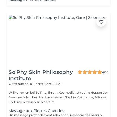
So'Phy Skin Philosophy
408
Institute
7, Avenue de la Liberté
Gare L-1931
Willkommen bei So'Phy, Ihrem Kosmetikinstitut im Herzen der
Avenue de la Liberté in Luxemburg. Sophie, Clémence, Mélissa
und Gwen freuen sich darauf,...
Massage aux Pierres Chaudes
Un massage profondément relaxant qui associe des manuvres enveloppantes à la chaleur des pierres volcaniques. La chaleur diffuse permet de relâcher les tensions musculaires en profondeur, favorise la détente et procure une sensation immédiate de lâcher-prise. Les mouvements lents et harmonieux accompagnent le corps vers un état de relaxation intense, tout en améliorant la circulation et la sensation de légèreté. Un soin idéal pour se détendre profondément, relâcher le stress et retrouver un équilibre entre le corps et l'esprit.