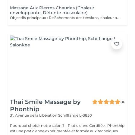
Massage Aux Pierres Chaudes (Chaleur
enveloppante, Détente musculaire)
Objectifs principaux : Relâchements des tensions, chaleur apaisante, détente profonde: Massage enveloppant réalisé à l'aide de pierres volcaniques chauffées, délicatement positionnées sur des points stratégiques du corps et utilisées pour effectuer des mouvements lents et fluides. La chaleur diffuse pénètre progressivement les tissus, assouplit les zones contractées et favorise une détente musculaire en profondeur. Véritable rituel de thermothérapie, ce soin exploite les bienfaits thérapeutiques de la chaleur pour stimuler la circulation, soutenir l'oxygénation des tissus et apaiser les tensions accumulées. Il procure une sensation immédiate de confort et d'équilibre, idéale en période de fatigue ou lorsque le corps a besoin d'être profondément réchauffé et revitalisé. Fréquence recommandée : Ponctuellement, ou toutes les 2 à 3 semaines dans le cadre d'un entretien régulier.
Thai Smile Massage by
86
Phonthip
31, Avenue de la Libération
Schifflange L-3850
Pourquoi choisir notre salon ? - Praticienne Certifiée : Phonthip
est une praticienne expérimentée et formée aux techniques