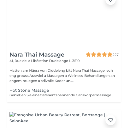
Nara Thai Massage
227
41, Rue de la Libération
Dudelange L-3510
Matten am Häerz vun Diddeleng bitt Nara Thai Massage Iech
eng grouss Auswiel u Massagen a Wellness-Behandlungen an
engem rouegen a stilvolle Kader un....
Hot Stone Massage
Genießen Sie eine tiefenentspannende Ganzkörpermassage mit erwärmten Vulkansteinen und hochwertigen warmen Ölen. Die wohltuende Wärme hilft, Muskelverspannungen zu lösen, die Durchblutung zu fördern, Stress abzubauen und ein tiefes Gefühl von Entspannung und Wohlbefinden zu schaffen.