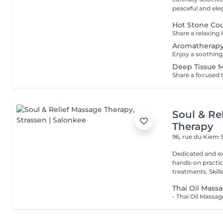
peaceful and eleg
Hot Stone Co
Aromatherapy
Deep Tissue 
Soul & Re
Therapy
96, rue du Kiem
Dedicated and ex
hands-on practice
treatments. Skilled
Thai Oil Mass
- Thai Oil Massa