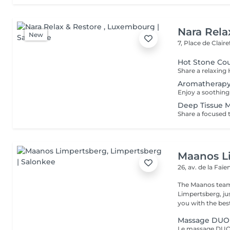
Nara Rela
New
7, Place de Clair
Hot Stone Co
Aromatherapy
Deep Tissue 
Maanos L
26, av. de la Faï
The Maanos team
Limpertsberg, ju
you with the best
Massage DUO 