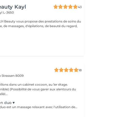
auty Kayl
43
yl L-3650
ch'Beauty vous propose des prestations de soins du
e, de massages, d'épilations, de beauté du regard,
18
on
Strassen 8009
llons dans un cabinet cocoon, au 1er étage.
r aux alentours du
lèl...
n duo ♥️
AromaTouch en duo est un massage relaxant avec l'utilisation des huiles essentielles DOTERRA