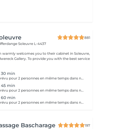
oleuvre
881
Differdange
Soleuvre L-4437
 warmly welcomes you to their cabinet in Soleuvre,
lwereck Gallery. To provide you with the best service
 30 min
Ce Massage est prévu pour 2 personnes en même temps dans notre cabine DUO (2 cabines séparées aussi possible sur demande en arrivant). Les 2 massages seront Sur Mesure, en fonction des envies et des besoins de chacun.
 45 min
Ce Massage est prévu pour 2 personnes en même temps dans notre cabine DUO (2 cabines séparées aussi possible sur demande en arrivant). Les 2 massages seront Sur Mesure, en fonction des envies et des besoins de chacun.
 60 min
Ce Massage est prévu pour 2 personnes en même temps dans notre cabine DUO (2 cabines séparées aussi possible sur demande en arrivant). Les 2 massages seront Sur Mesure, en fonction des envies et des besoins de chacun.
assage Bascharage
197