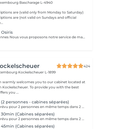
Luxembourg
Bascharage L-4940
riptions are (valid only from Monday to Saturday)
riptions are (not valid on Sundays and official
e...
 Osiris
Prix pour 2 personnes Nous vous proposons notre service de massage pour couples. Le massage en couple vous permet de profiter de notre massothérapie en compagnie de votre conjoint dans une seule pièce. Cela permettrait aux couples d'en profiter doublement. Le couple bénéficie d'un moment en or pour renouer avec l'autre et ils peuvent apprendre comment prendre soin l'un de l'autre ou se mettre à l'aise mutuellement.
ockelscheuer
424
ettembourg
Kockelscheuer L-1899
 warmly welcomes you to our cabinet located at
n Kockelscheuer. To provide you with the best
fers you ...
2 personnes - cabines séparées)
Ce Massage est prévu pour 2 personnes en même temps dans 2 CABINES SÉPARÉES. Les 2 massages seront Sur Mesure, en fonction des envies et des besoins de chacun. -> Pour une cabine Duo voir Limpertsberg, Soleuvre ou Marnach.
30min (Cabines séparées)
Ce Massage est prévu pour 2 personnes en même temps dans 2 CABINES SÉPARÉES. Les 2 massages seront Sur Mesure, en fonction des envies et des besoins de chacun. -> Pour une cabine Duo voir Limpertsberg, Soleuvre ou Marnach.
45min (Cabines séparées)