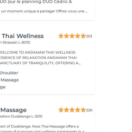
UO (sur le planning DUO Cédric &
Massages en duo un moment unique à partager Offrez-vous une expérience de bien-être à deux grâce à nos massages en duo, pensés pour créer complicité, détente et harmonie. Que ce soit avec votre partenaire, un proche ou un ami, profitez ensemble d'une parenthèse hors du temps où les tensions disparaissent et où l'énergie se renouvelle. Un massage en duo est aussi une idée cadeau idéale pour surprendre et faire plaisir. Déconseillé aux femmes enceintes. Pour en savoir plus, cliquez ici : https://www.oxyzen.lu/massages/massage-corps-duo.html Avertissement : Nos soins sont dédiés au bien-être et à la relaxation. Ils ne remplacent pas un suivi médical et ne relèvent pas de la kinésithérapie.
Thai Wellness
253
on
Strassen L-8010
WELCOME TO ANDAMAN THAI WELLNESS
ESSENCE OF RELAXATION ANDAMAN THAI
 SANCTUARY OF TRANQUILITY, OFFERING A
Shoulder
x Massage
age
 Massage
226
ération
Dudelange L-3510
eart of Dudelange, Nara Thai Massage offers a
ed range of massage and wellness treatments in a