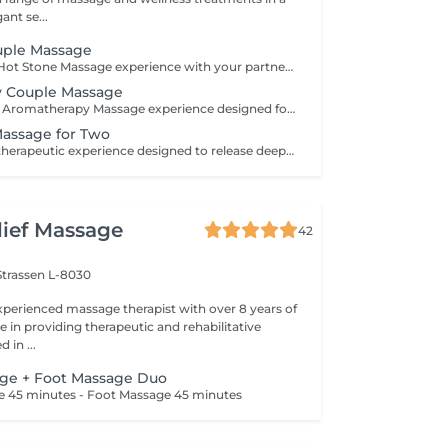
ant se...
uple Massage
Share a relaxing Hot Stone Massage experience with your partner, friend, or loved one. Smooth heated stones and warm oils help ease muscular tension while creating a calming and memorable wellness experience.
 Couple Massage
Enjoy a soothing Aromatherapy Massage experience designed for two. Carefully selected aromatic oils are combined with gentle, flowing massage techniques to create a deeply calming and enjoyable treatment. The natural fragrances help create a peaceful atmosphere, while the massage promotes relaxation and comfort. An ideal choice for couples, friends, or family members wishing to share a moment of tranquillity and well-being.
Massage for Two
Share a focused therapeutic experience designed to release deep-seated tension and restore freedom of movement. Using slow, targeted pressure, this treatment works into deeper muscle layers and connective tissue, making it ideal for persistent tightness, physical strain, and active lifestyles.
lief Massage
42
Strassen L-8030
perienced massage therapist with over 8 years of
 in providing therapeutic and rehabilitative
 in ...
age + Foot Massage Duo
ge 45 minutes - Foot Massage 45 minutes