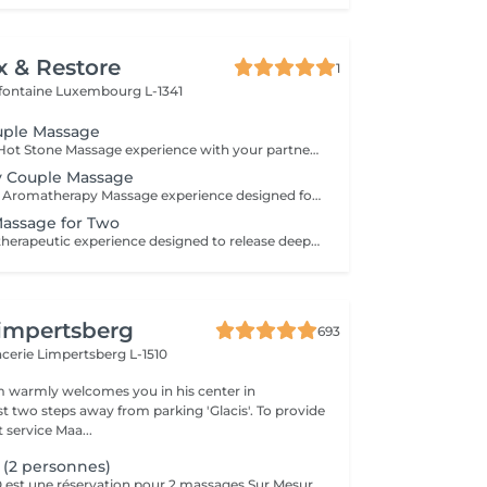
x & Restore
1
efontaine
Luxembourg L-1341
uple Massage
Share a relaxing Hot Stone Massage experience with your partner, friend, or loved one. Smooth heated stones and warm oils help ease muscular tension while creating a calming and memorable wellness experience.
 Couple Massage
Enjoy a soothing Aromatherapy Massage experience designed for two. Carefully selected aromatic oils are combined with gentle, flowing massage techniques to create a deeply calming and enjoyable treatment. The natural fragrances help create a peaceful atmosphere, while the massage promotes relaxation and comfort. An ideal choice for couples, friends, or family members wishing to share a moment of tranquillity and well-being.
Massage for Two
Share a focused therapeutic experience designed to release deep-seated tension and restore freedom of movement. Using slow, targeted pressure, this treatment works into deeper muscle layers and connective tissue, making it ideal for persistent tightness, physical strain, and active lifestyles.
impertsberg
693
encerie
Limpertsberg L-1510
 warmly welcomes you in his center in
st two steps away from parking 'Glacis'. To provide
 service Maa...
(2 personnes)
Le massage DUO est une réservation pour 2 massages Sur Mesure, en même temps dans la même cabine. Les 2 personnes pourront personnaliser leurs massages en fonction de leurs envies. Possibilité de demander 2 cabines séparées en arrivant sur place.