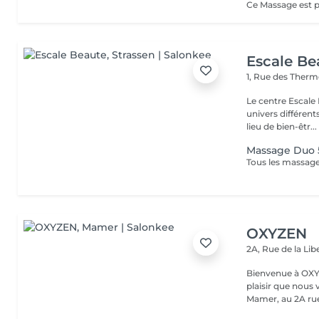
Escale Be
1, Rue des Ther
Le centre Escale
univers différents. A l'étage, profitez d'une atmosphère rela
lieu de bien-êtr...
Massage Duo
Tous les massages
OXYZEN
2A, Rue de la Lib
Bienvenue à OXYZEN Mam
plaisir que nous 
Mamer, au 2A rue 