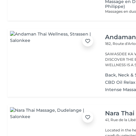
Massage en D
Philippe)
Andaman 
182, Route d'Arl
SAWASDEE KA 
DISCOVER THE 
WELLNESS IS A
RANGE...
Back, Neck & 
CBD Oil Rela
Intense Mass
Nara Thai
41, Rue de la Lib
Located in the h
carefully select