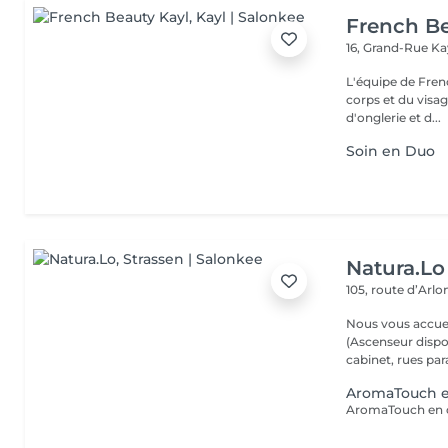
French Be
16, Grand-Rue
Ka
L'équipe de Fren
corps et du visag
d'onglerie et d...
Soin en Duo
Natura.Lo
105, route d’Arl
Nous vous accuei
(Ascenseur disponible) (Possibilité de vous gare
cabinet, rues paral
AromaTouch e