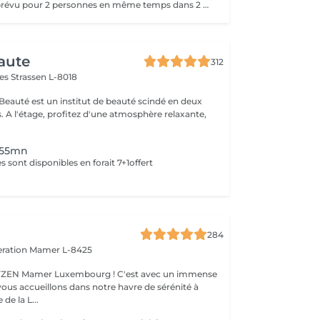
Ce Massage est prévu pour 2 personnes en même temps dans 2 CABINES SÉPARÉES. Les 2 massages seront Sur Mesure, en fonction des envies et des besoins de chacun. -> Pour une cabine Duo voir Limpertsberg, Soleuvre ou Marnach.
aute
312
mes
Strassen L-8018
 Beauté est un institut de beauté scindé en deux
xante,
 55mn
 sont disponibles en forait 7+1offert
284
eration
Mamer L-8425
er Luxembourg ! C'est avec un immense
vous accueillons dans notre havre de sérénité à
de la L...