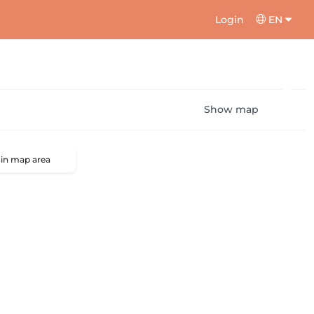
Login
EN
Show map
 in map area