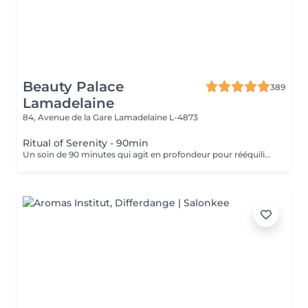
Beauty Palace
389
Lamadelaine
84, Avenue de la Gare
Lamadelaine L-4873
Ritual of Serenity - 90min
Un soin de 90 minutes qui agit en profondeur pour rééquilibrer corps et esprit. Il combine un massage intensif du cuir chevelu, des manuvres enveloppantes sur la nuque, les épaules et le haut du dos, ainsi que l'utilisation de serviettes chaudes et d'huiles aromatiques apaisantes. Idéal en période de fatigue ou de stress chronique, ce rituel favorise le sommeil, libère les tensions musculaires et revitalise le cuir chevelu. Un séchage professionnel des cheveux est inclus à la fin, pour prolonger le bien-être jusqu'à la dernière minute.