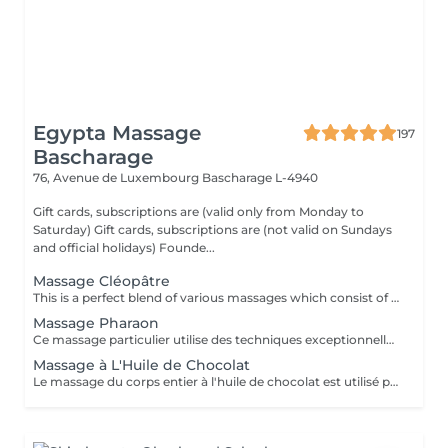
Egypta Massage
197
Bascharage
76, Avenue de Luxembourg
Bascharage L-4940
Gift cards, subscriptions are (valid only from Monday to
Saturday) Gift cards, subscriptions are (not valid on Sundays
and official holidays) Founde...
Massage Cléopâtre
This is a perfect blend of various massages which consist of lymphatic, reflexology, shiatsu, aroma, and herbal or hot stone massage. A unique mixture of organic perfume oils: jojoba, jasmine, papyrus oil, eucalyptus, sandalwood, and argan. It is utilized for body massage and soul cleansing.
Massage Pharaon
Ce massage particulier utilise des techniques exceptionnelles comme (réflexologie des pieds et des mains, acupression, étirement doux et libération des tissus profonds). Il permet dans l'ordre de se débarrasser de l'accumulation douloureuse d'acide lactique qui se développe en raison d'un entraînement sportif intensif ou de longues heures de travail stressantes. En outre, il s'agit d'une méthode de traitement spécialisée pour les problèmes musculaires dus aux spasmes.
Massage à L'Huile de Chocolat
Le massage du corps entier à l'huile de chocolat est utilisé pour détendre vos sens. C'est un massage fantastique pour les maux, les douleurs, le soulagement de l'anxiété, la lutte contre le stress, ce qui le rend excessivement apaisant et calmant. Réservez une seule séance de massage aromathérapeutique chez nous et laissez-vous envoûter et émerveiller par la sensation fantastique que vous ressentirez après la session. Vous voudriez la subir plusieurs fois.