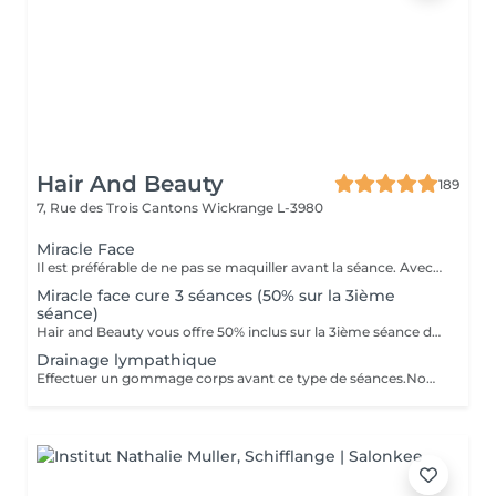
Hair And Beauty
189
7, Rue des Trois Cantons
Wickrange L-3980
Miracle Face
Il est préférable de ne pas se maquiller avant la séance. Avec un effet de lifting immédiat, ce massage facial draine, accentue les contours du visage et favorise la revitalisation naturelle de la peau. Il a pour fonction de drainer (poches,d'entretenir la jawline et d'entretenir un joli contour du visage. Avec des manoeuvres de drainage lymphatique et un massage très protocolaire cela permet d'obtenir un résultat aussi spécial que la version corporelle Renata Franca.
Miracle face cure 3 séances (50% sur la 3ième
séance)
Hair and Beauty vous offre 50% inclus sur la 3ième séance de votre abonnement
Drainage lympathique
Effectuer un gommage corps avant ce type de séances.Nous agissons sur la rétention d'eau,la cellulite aqueuse,adipeuse et fibreuse.Nous activons l'élimination des toxines accélerant la circulation de la lymphe et du sang. ..