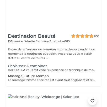
Destination Beauté
200
106, rue de l'Alzette
Esch-sur-Alzette L-4010
Entrez dans l'univers du bien-être, tournez le dos pendant un
moment à la routine du quotidien. Accordez-vous le plaisir
d'être au centre de toutes l...
Choisissez & combinez
BABOR SPA vous fait vivre l'expérience de technique de massage grâce à des arômes délicats, des textures caressantes et des soins efficaces. Que voulez-vous ressentir ? Décidez vous même! SHAPING FOR BODY - Modèle mes sens. Définit une silhouette séduisante et affinée. ENERGIZING LIME MANDARIN - Eveille mes sens. Met tous les sens en éveil et apporte vivacité à la peau. RELAXING LAVENDER MINT - Relaxe mes sens. Caresse la peau et apporte une peau intérieure totale. BALANCING CASHMERE WOOD - Renforce mes sens. Apporte force intérieure et une peau plus résistante.
Massage Future Maman
Le massage femme enceinte est avant tout englobant et réconfortant. Ce massage utilise des techniques spécifiques permettant de soulager les tensions musculaires particulières pendant la grossesse.