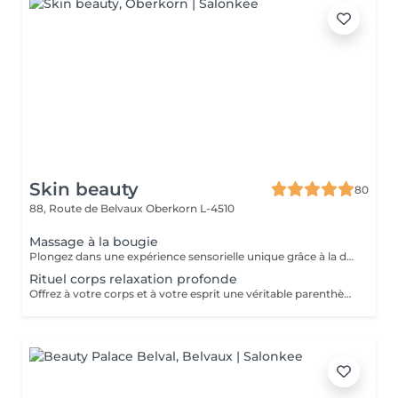
Skin beauty
80
88, Route de Belvaux
Oberkorn L-4510
Massage à la bougie
Plongez dans une expérience sensorielle unique grâce à la douce chaleur d'une bougie fondante aux huiles précieuses. La cire tiède se transforme en un élixir nourrissant qui glisse sur votre peau, offrant un massage fluide, relaxant et profondément hydratant. Un véritable voyage des sens pour une détente absolue.
Rituel corps relaxation profonde
Offrez à votre corps et à votre esprit une véritable parenthèse hors du temps. Ce soin allie des manuvres enveloppantes et des pressions douces pour libérer les tensions et rééquilibrer les énergies. Chaque geste est pensé pour vous plonger dans un état de détente absolue. Laissez-vous emporter par cette bulle de sérénité où chaque instant est une invitation au lâcher-prise. Ressortez léger(e), apaisé(e) et profondément revitalisé(e)