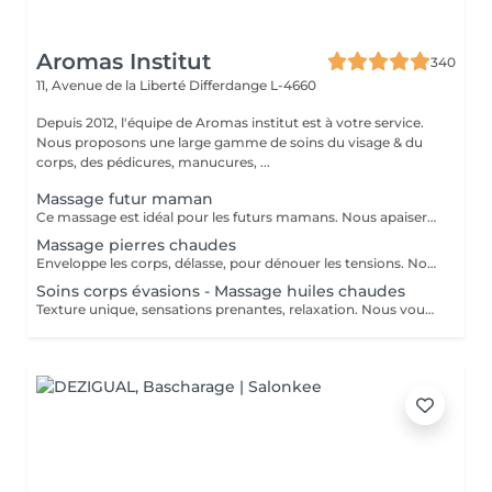
Aromas Institut
340
11, Avenue de la Liberté
Differdange L-4660
Depuis 2012, l'équipe de Aromas institut est à votre service.
Nous proposons une large gamme de soins du visage & du
corps, des pédicures, manucures, ...
Massage futur maman
Ce massage est idéal pour les futurs mamans. Nous apaiserons les tensions que vous ressentez dans le corps grâce à un massage doux et adapté. Laissez-vous bercer par la musique ambiante et masser par les mains d'une professionnelle. A s'offrir ou à offrir :-) Nous vous prions de bien vouloir respecter votre rendez-vous. En prenant rendez-vous, vous occupez une place, dont une autre personne aurait éventuellement besoin. Tout rendez-vous non annulé 24h en avance, est susceptible d'être facturé. (Si vous ne pouvez pas vous présenter à votre RDV, proposez-le éventuellement à un proche ou à un ami) Toute l'équipe de Aromas Institut vous remercie pour votre respect et votre compréhension.
Massage pierres chaudes
Enveloppe les corps, délasse, pour dénouer les tensions. Nous vous prions de bien vouloir respecter votre rendez-vous. En prenant rendez-vous, vous occupez une place, dont une autre personne aurait éventuellement besoin. Tout rendez-vous non annulé 24h en avance, est susceptible d'être facturé. (Si vous ne pouvez pas vous présenter à votre RDV, proposez-le éventuellement à un proche ou à un ami) Toute l'équipe de Aromas Institut vous remercie pour votre respect et votre compréhension.
Soins corps évasions - Massage huiles chaudes
Texture unique, sensations prenantes, relaxation. Nous vous prions de bien vouloir respecter votre rendez-vous. En prenant rendez-vous, vous occupez une place, dont une autre personne aurait éventuellement besoin. Tout rendez-vous non annulé 24h en avance, est susceptible d'être facturé. (Si vous ne pouvez pas vous présenter à votre RDV, proposez-le éventuellement à un proche ou à un ami) Toute l'équipe de Aromas Institut vous remercie pour votre respect et votre compréhension.