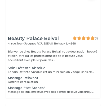
Beauty Palace Belval
74
4, rue Jean-Jacques ROUSSEAU
Belvaux L-4368
Bienvenue chez Beauty Palace Belval, votre destination beauté
et bien-être où les professionnelles de la beauté vous
accueillent avec plaisir pour des...
Soin Détente Absolue
Le soin Détente Absolue est un mini soin du visage (sans extraction des points noirs) et un massage du corps d'une durée totale de 1h30. On commence par un massage relaxant sur la face arrière, jambes puis dos. Face avant mini soin visage (nettoyant + gommage #FACE PERFECTION) massage du décolleté, du visage et pendant la pose du masque, on effectue un massage relaxant sur les jambes et pieds. Un soin cocooning tout en douceur.
Massage Relaxant
Détente et relaxation.
Massage "Hot Stones"
Massage de 1h15 effectué avec des pierres de lave volcaniques (Basalt) chauffées jusqu'à 60°C, elles vont absorber les énergies négatives et donner des énergies positives. A la fin du soin il y a la phase de 15 min de relaxation avec des pierres semi précieuses (froides) positionnées sur les chakras pour les réaligner et enlever les blocages. Après ce soin on se sent comme vidé de quelque chose, serein et relaxé.