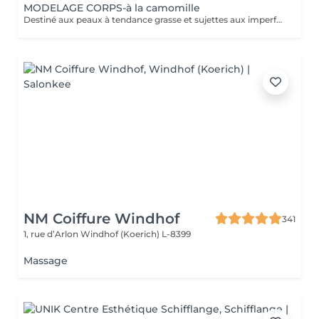
MODELAGE CORPS-à la camomille
Destiné aux peaux à tendance grasse et sujettes aux imperfections, ce soin purifie votre dos. Les mains de notre experte nettoient minutieusement votre peau et procèdent à un gommage désincrustant. Votre dos est net et purifié en profondeur. Bénéfices : Votre dos est net et purifié en profondeur.
NM Coiffure Windhof
341
1, rue d’Arlon
Windhof (Koerich) L-8399
Massage