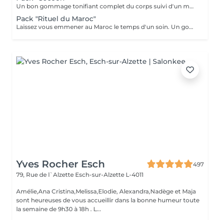
Un bon gommage tonifiant complet du corps suivi d'un massage détente du corps 1h, beauté des pieds et manucure.
Pack "Rituel du Maroc"
Laissez vous emmener au Maroc le temps d'un soin. Un gommage complet du corps avec au choix le "gommage à la fleur d'oranger" ou le "gommage au savon noir bio", suivi d'un massage d'une heure "Escale à Marrakech". Un voyage sensoriel parfumé à la fleur d'oranger ou à l'essence d'eucalyptus. Un thé à la menthe vous sera servi après le soin.
Yves Rocher Esch
497
79, Rue de l`Alzette
Esch-sur-Alzette L-4011
Amélie,Ana Cristina,Melissa,Elodie, Alexandra,Nadège et Maja
sont heureuses de vous accueillir dans la bonne humeur toute
la semaine de 9h30 à 18h . L...