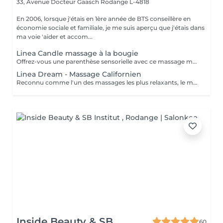
33, Avenue Docteur Gaasch
Rodange L-4818
En 2006, lorsque j'étais en 1ère année de BTS conseillère en
économie sociale et familiale, je me suis aperçu que j'étais dans
ma voie 'aider et accom...
Linea Candle massage à la bougie
Offrez-vous une parenthèse sensorielle avec ce massage moderne et réconfortant. La bougie de massage, une fois fondue, se transforme en une huile tiède et onctueuse, appliquée délicatement sur la peau. Cette chaleur douce se combine à des manuvres enveloppantes et relaxantes, apportant une détente immédiate. Les bénéfices : Détente profonde et chaleur réconfortante Peau nourrie et satinée grâce à l'huile fondue Apaisement du corps et de l'esprit Expérience sensorielle unique et cocooning Un rituel idéal pour s'offrir un moment de douceur, parfait en période de stress ou de fatigue.
Linea Dream - Massage Californien
Reconnu comme l'un des massages les plus relaxants, le massage californien est un rituel complet qui allie douceur et efficacité. Les gestes fluides, continus et enveloppants, associés à des huiles tièdes, favorisent un lâcher-prise immédiat. Les tensions physiques se relâchent, l'esprit s'apaise et le corps retrouve équilibre et harmonie. Les bénéfices : Détente musculaire et émotionnelle Tensions débloquées en profondeur Amélioration de la circulation Sensation de bien-être global et abandon absolu Un rituel incontournable pour s'offrir un moment de relaxation profonde et retrouver sérénité et équilibre.
Inside Beauty & SB
60