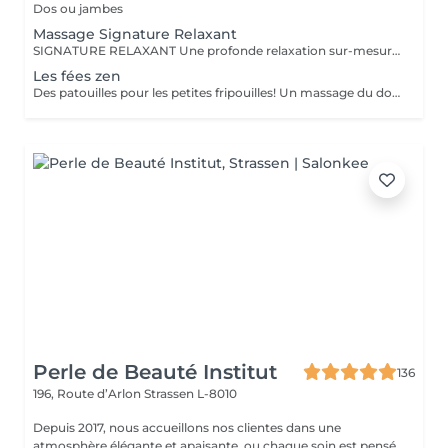
Dos ou jambes
Massage Signature Relaxant
SIGNATURE RELAXANT Une profonde relaxation sur-mesure avec ce massage signature réalisé avec les iconiques essences d'estime, huiles végétales 100% biologiques. Pour être profondément détendu.e. Inspiré du modelage californien, le massage signature relaxant associe les mouvements lents, fluides, enveloppants, harmonieux, qui enveloppent le corps dans sa globalité.
Les fées zen
Des patouilles pour les petites fripouilles! Un massage du dos , des bras, des mains . Une sensation de calme et d'apaisement , un temps pour soi pour déconnecter des tablettes et reconnecter avec son corps et son esprit.
Perle de Beauté Institut
136
196, Route d’Arlon
Strassen L-8010
Depuis 2017, nous accueillons nos clientes dans une
atmosphère élégante et apaisante, ou chaque soin est pensé