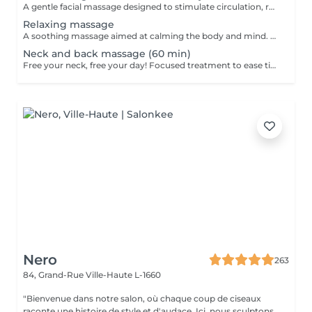
A gentle facial massage designed to stimulate circulation, relax facial tension and enhance the natural glow of the skin. The treatment can help the face look fresher, more rested and more radiant. Result: relaxed facial features, improved skin freshness and a healthy glow. Recommended frequency: once a week or every 2 weeks.
Relaxing massage
A soothing massage aimed at calming the body and mind. Gentle, flowing movements help reduce stress, ease muscular tension and create a deep sense of relaxation. Result: improved well-being, reduced stress and a peaceful, rebalanced feeling. Recommended frequency: once a week or as often as needed for relaxation.
Neck and back massage (60 min)
Free your neck, free your day! Focused treatment to ease tightness, tension headaches, and stiffness in the neck and shoulders. You work in the office, spending long hours at a desk or looking at screens. THIS MASSAGE IS FOR YOU! Restores movement and reduces pain.
Nero
263
84, Grand-Rue
Ville-Haute L-1660
"Bienvenue dans notre salon, où chaque coup de ciseaux
raconte une histoire de style et d'audace. Ici, nous sculptons