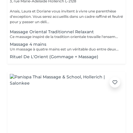
3, rue Marie-Adelaïde
Hollerich L-2128
Anais, Laura et Doriane vous invitent à vivre une parenthèse
d'exception. Vous serez accueillis dans un cadre raffiné et feutré
pour y passer un déli...
Massage Oriental Traditionnel Relaxant
Ce massage inspiré de la tradition orientale travaille l'ensemble du corps avec de l'huile d'argon chauffée et délicatement parfumée. Les mains expertes de la praticienne insistent sur les points de tensions pour éliminer toxines et douleurs musculaire, et vous procurer un état de bien-être.
Massage 4 mains
Un massage à quatre mains est un véritable duo entre deux praticiens, les mêmes régions sont massées simultanément : Ils travaillent en harmonie et en synergie totale sur les mêmes zones du corps au même moment, et en synchronisant leurs mouvements de façon très précise.
Rituel De L'Orient (Gommage + Massage)