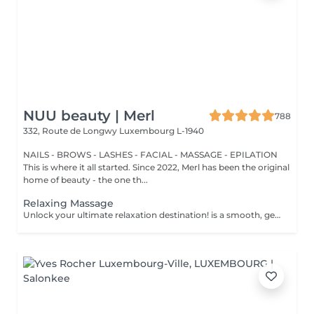
NUU beauty | Merl
788
332, Route de Longwy
Luxembourg L-1940
NAILS - BROWS - LASHES - FACIAL - MASSAGE - EPILATION
This is where it all started. Since 2022, Merl has been the original
home of beauty - the one th...
Relaxing Massage
Unlock your ultimate relaxation destination! is a smooth, gentle treatment that relieves muscular tension, increases circulation, and promotes a general sense of relaxation. Benefits of getting a relaxing massage: - improves sleep - reduce stress - eases muscle tension How is a relaxing massage done? - head and neck are massaged - shoulders and back are massaged - hands and arms are massaged - feet and legs are massaged - belly is massaged Age restrictions: there are no age restrictions for this procedure. Post procedure recommendations: do not do sport and any sharp movements 2-3 hours after the procedure. Frequency: 1-2 times per week, 10 times in total. Repeat once in 3-6 months.