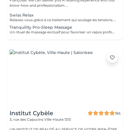
Françoise. We can deliver you A relaxing experience with our
know-how and professionalism ...
Swiss Relax
Relaxez-vous grâce à ce traitement qui soulage les tensions pour un dos parfaitement détendu.
Tranquility Pro-Sleep Massage
Un rituel de massage exclusif pour favoriser un repos profond du corps et de lesprit. Les effets positifs relaxants et anti-stress du «tranquility Blend» sont augmentés par les techniques du modelage exclusif, inspiré par layurvéda du Kérala et le rituel de massage traditionnel indonésien «Sea malay», intéressant pour ses vertus sur le système nerveux et lesprit. Tranquility Pro-Sleep Massage, aide le corps à récupérer des situations de stress et améliore la qualité du repos et du sommeil.
Institut Cybèle
186
3, rue des Capucins
Ville-Haute 1313
UN INSTITUT DE BEAUTÉ AU SERVICE DE VOTRE BIEN-ÊTRE