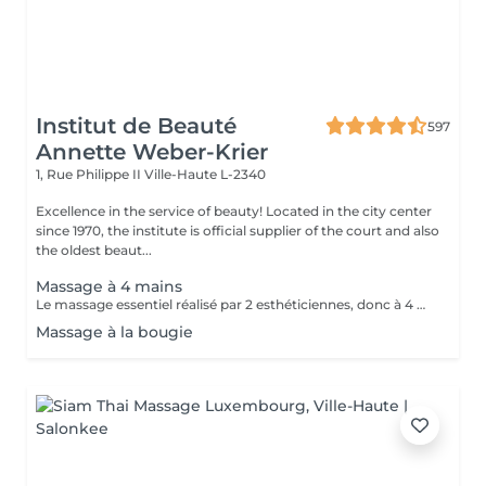
Institut de Beauté
597
Annette Weber-Krier
1, Rue Philippe II
Ville-Haute L-2340
Excellence in the service of beauty! Located in the city center
since 1970, the institute is official supplier of the court and also
the oldest beaut...
Massage à 4 mains
Le massage essentiel réalisé par 2 esthéticiennes, donc à 4 mains est un massage du corps complet aux huiles essentielles, qui apporte une profonde relaxation. C'est une technique favorisant la circulation énergétique et qui réactive le métabolisme. C'est un massage où on retrouve le plaisir de donner et de recevoir. En fait c'est un mélange de différentes techniques : californienne, quant au rythme, la fluidité, manoeuvres enveloppantes, et suédoise, travail précis sur les différentes parties du corps.
Massage à la bougie