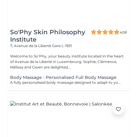
So'Phy Skin Philosophy
408
Institute
7, Avenue de la Liberté
Gare L-1931
Welcome to So'Phy, your beauty institute located in the heart
of Avenue de la Liberté in Luxembourg. Sophie, Clémence,
Mélissa and Gwen are delighted...
Body Massage - Personalised Full Body Massage
A fully personalised body massage designed to adapt to your needs and areas of tension. From the moment you settle onto a heated massage table, everything is designed to promote comfort and relaxation. The oil is selected according to your preferences to enhance the experience. Combining flowing movements, targeted pressure, stretching and draining techniques, this massage works deeply to release tension, ease tight areas and create a feeling of lightness. Pressure and rhythm are continuously adjusted throughout the treatment to achieve the perfect balance between relaxation and effectiveness. A version adapted for pregnancy (45 minutes) is also available, ensuring a safe and deeply relaxing experience. An ideal treatment to release body tension, calm the mind and restore a sense of overall well-being.