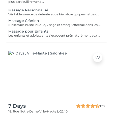
plus particulièrement ...
Massage Personnalisé
Véritable source de détente et de bien-être qui permettra de retirer les noeuds musculaires tout en favorisant un état intense de relaxation, des pieds à la tête ou selon vos besoins et envie. Un moment de lâcher prise pour le corps et l'esprit.
Massage Crânien
(Ensemble buste, nuque, visage et crâne) : effectué dans les règles de l'art, le massage crânien possède de nombreuses vertus : il lutte contre la fatigue, il réduit le stress, il atténue les maux de tête, il combat les insomnies et il calme les tensions dans la nuque et le haut du dos. Un beau moment de déconnexion totale, de quoi vous vider complètement la tête.
Massage pour Enfants
Les enfants et adolescents s'exposent prématurément aux agitations du quotidien. Le massage constitue le début d'un apprentissage pour prendre soin de leur corps et de leur bien-être, dès leur plus jeune âge. Il favorise son développement et sa croissance et peut être une source de guérison et d'un bon équilibre pour son organisme. De quoi également lui donner confiance durant cette période de transition vers l'âge adulte.
7 Days
170
18, Rue Notre Dame
Ville-Haute L-2240