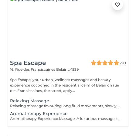
Spa Escape
290
16, Rue des Franciscaines
Belair L-1539
Spa Escape, your urban, wellness massages and beauty
experience cocooned in the residential calm of Belair on rue
des Franciscaines, the street, aptly...
Relaxing Massage
Relaxing massage favouring long fluid movements, slowly enveloping your body for profound calm of your body and mind. No detailed muscle work is involved. The massage commences with an essential oil foot refresher which is necessary to release tension. *Light to medium pressure.
Aromatherapy Experience
Aromatherapy Experience Massage: A luxurious massage, tailored to your specific needs, starts with a consultation and the use of individually chosen essential oil blends. The carefully applied massage pressures will stimulate the nervous system and with other Swedish massage and neuro-muscular techniques that is either relaxing or energising, you will feel deeply relaxed and recharged. The massage commences with an essential oil foot refresher which is necessary to release tension. The 90 minute program incorporates a foot bath. *Medium to slightly strong pressure.