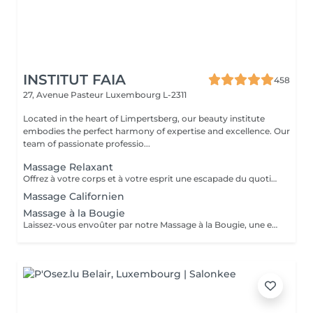
INSTITUT FAIA
458
27, Avenue Pasteur
Luxembourg L-2311
Located in the heart of Limpertsberg, our beauty institute
embodies the perfect harmony of expertise and excellence. Our
team of passionate professio...
Massage Relaxant
Offrez à votre corps et à votre esprit une escapade du quotidien avec notre Massage Relaxant. Conçu pour apaiser les muscles tendus et l'esprit agité, ce massage est une invitation à la tranquillité. Les gestes doux et enveloppants vous plongent dans un état de détente profonde, éliminant le stress et favorisant une relaxation totale. Laissez-vous dorloter, ressourcez-vous et repartez avec un sourire apaisé.
Massage Californien
Massage à la Bougie
Laissez-vous envoûter par notre Massage à la Bougie, une expérience sensorielle unique. La chaleur douce et apaisante de la cire fondue associée à des mouvements délicats vous transporte dans un cocon de relaxation. Vos sens seront comblés par les parfums apaisants de nos bougies spécialement conçues. Plongez dans un état de béatitude et ressortez avec une peau soyeuse et un esprit apaisé.