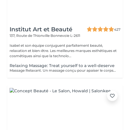
Institut Art et Beauté
427
137, Route de Thionville
Bonnevoie L-2611
Isabel et son équipe conjuguent parfaitement beauté,
relaxation et bien-être. Les meilleures marques esthétiques et
cosmétiques ainsi que la technolo...
Relaxing Massage: Treat yourself to a well-deserve
Massage Relaxant. Un massage conçu pour apaiser le corps et l'esprit, soulager les tensions et vous offrir un moment de pure détente pour homme et femme, Détente Musculaire : Les mouvements doux et enveloppants relâchent les tensions accumulées, offrant une sensation de légèreté et de bien-être physique. Revitalisation de l'Esprit : Un massage relaxant aide à clarifier les pensées et à retrouver une paix intérieure, indispensable pour affronter le quotidien avec sérénité. Réduction du Stress : Les massages relaxants permettent de diminuer les niveaux de stress en induisant une profonde relaxation et en équilibrant les émotions. Amélioration du Sommeil : En relaxant les muscles et en calmant l'esprit, ces massages favorisent un sommeil réparateur et de meilleure qualité. Praticiennes Qualifiées : Sont spécialisés dans les techniques de relaxation pour vous offrir une expérience relaxante. Ambiance Apaisante : Profitez d'un environnement calme idéal pour une évasion . Adapté à Tous : Que vous soyez un homme ou une femme, nos massages sont personnalisés pour répondre à vos besoins spécifiques. Accordez-vous un moment de paix et de détente car personne ne le mérite plus que vous.