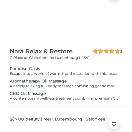
Nara Relax & Restore
3
7, Place de Clairefontaine
Luxembourg L-1341
Paradise Oasis
Escape into a world of warmth and relaxation with this luxurious wellness ritual. Combining a 90-minute Hot Stone Massage with a 30-minute Thai Foot Reflexology treatment, this package helps release deep muscular tension, improve circulation, and restore a sense of balance from head to toe. Includes: Hot Stone Massage 90 min Thai Foot Reflexology 30 min
Aromatherapy Oil Massage
A deeply relaxing full-body massage combining gentle massage techniques with carefully selected aromatic essential oils. The soothing aromas and flowing movements help ease muscle tension, reduce stress, calm the mind, and promote a lasting sense of well-being.
CBD Oil Massage
A contemporary wellness treatment combining premium CBD-infused oils with relaxing massage techniques. Designed for those seeking a peaceful pause from a busy lifestyle, this treatment helps soften muscular tension and encourages deep physical comfort.