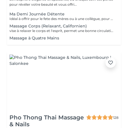
pour révéler votre beauté et vous offri...
Ma Demi Journée Détente
Idéal à offrir pour le fete des mères ou à une collègue, pour un anniversaire, pour faire se faire plaisir et se détendre tout simplement. Il contient les soins suivants : Un massage relaxant de 60 min pour le corps + Soin du visage MosaïqueModelante+ spa paraffine les mains + spa paraffine les pieds
Massage Corps (Relaxant, Californien)
vise à relaxer le corps et l'esprit, permet une bonne circulation des flux sanguins et énergétiques dans le corps, assouplit les muscles, tonifie la peau.
Massage à Quatre Mains
Pho Thong Thai Massage
128
& Nails