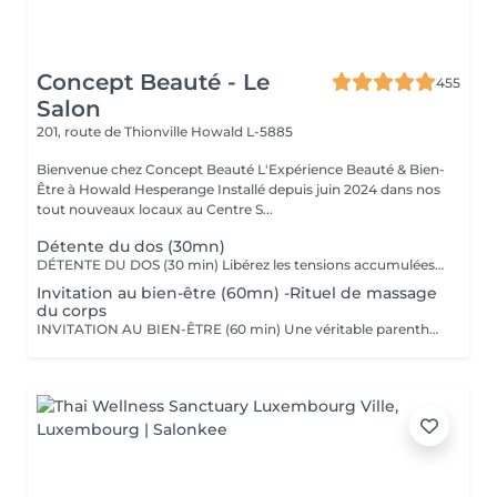
Concept Beauté - Le
455
Salon
201, route de Thionville
Howald L-5885
Bienvenue chez Concept Beauté L'Expérience Beauté & Bien-
Être à Howald Hesperange Installé depuis juin 2024 dans nos
tout nouveaux locaux au Centre S...
Détente du dos (30mn)
DÉTENTE DU DOS (30 min) Libérez les tensions accumulées avec ce massage ciblé du dos, des épaules et de la nuque. Grâce à des manuvres profondes et enveloppantes, ce soin soulage les tensions musculaires, améliore la circulation et procure une sensation immédiate de relaxation. Nous utilisons les huiles aromatiques Comfort Zone, riches en extraits naturels apaisants, pour nourrir la peau tout en offrant un véritable moment de lâcher-prise. Comfort Zone, marque italienne de soins haut de gamme, allie science et nature pour offrir des produits efficaces, sensoriels et respectueux de l'environnement. Formulés avec des ingrédients d'origine naturelle et issus de l'agriculture régénérative, sans silicones ni parabènes, leurs produits garantissent une expérience bien-être complète, tout en respectant votre peau et la planète.
Invitation au bien-être (60mn) -Rituel de massage
du corps
INVITATION AU BIEN-ÊTRE (60 min) Une véritable parenthèse de relaxation avec un massage complet du corps qui harmonise les énergies et procure une détente profonde. Grâce à des mouvements fluides et enveloppants, ce soin relâche les tensions musculaires, apaise le mental et redonne vitalité et sérénité. Nous utilisons les huiles et baumes sensoriels Comfort Zone, enrichis en huiles essentielles et ingrédients issus de l'agriculture régénérative, pour une expérience à la fois relaxante et écoresponsable.