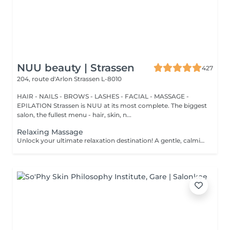
NUU beauty | Strassen
427
204, route d'Arlon
Strassen L-8010
HAIR - NAILS - BROWS - LASHES - FACIAL - MASSAGE -
EPILATION Strassen is NUU at its most complete. The biggest
salon, the fullest menu - hair, skin, n...
Relaxing Massage
Unlock your ultimate relaxation destination! A gentle, calming experience designed to soothe the nervous system and melt away daily stress. Long, flowing strokes, soft pressure, and calming aromas help you drift into deep relaxation and leave you feeling refreshed, rebalanced, and renewed. Age restrictions: there are no age restrictions for this procedure. Post procedure recommendations: do not do sport and any sharp movements 2-3 hours after the procedure. Frequency: 1-2 times per week, 10 times in total. Repeat once in 3-6 months.