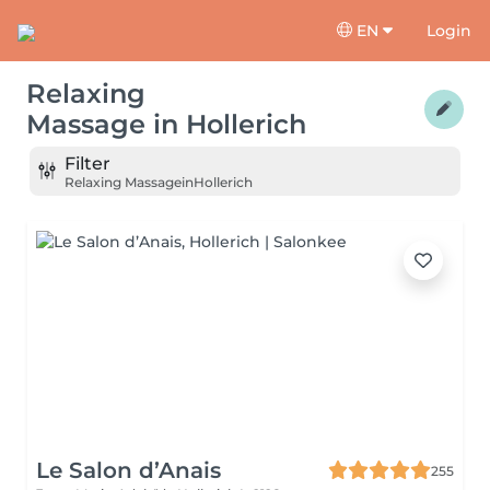
EN
Login
Relaxing
Massage
in
Hollerich
Filter
Relaxing Massage
in
Hollerich
Le Salon d’Anais
255