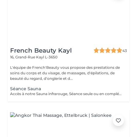
French Beauty Kayl
43
16, Grand-Rue
Kayl L-3650
L'équipe de French'Beauty vous propose des prestations de
soins du corps et du visage, de massages, d'épilations, de
beauté du regard, d'onglerie et d...
Séance Sauna
Accès à notre Sauna infrarouge, Séance seule ou en complément d'un soin. 20 Minutes de sauna+ Accès douche. Pensez à ramener votre serviette pour la séance. ATTENTION le sauna comporte des contres indications veillez à vous renseigner en cas de doutes.