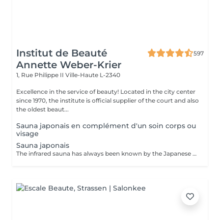
Institut de Beauté
597
Annette Weber-Krier
1, Rue Philippe II
Ville-Haute L-2340
Excellence in the service of beauty! Located in the city center
since 1970, the institute is official supplier of the court and also
the oldest beaut...
Sauna japonais en complément d'un soin corps ou
visage
Sauna japonais
The infrared sauna has always been known by the Japanese for its soothing and detoxifying properties. Equipped with a carbon technology, the Sauna Dôme is made up of a mattress and 2 domes which emit long infrared rays. The stones integrated minerals increase the benefits of infrared (+300 stones). Detox Slimming: Loss of up to 600 calories/session - Intense sweating - Improvement in skin quality - Loss of -4.4cm** of stomach circumference on average -18% abdominal fat** after 20 sessions Relaxation/stress/sleep -7.2% of cortisol* in the blood (stress hormone) -Reduction of -20.7%* in perceived stress -Muscle relaxation and recovery after exercise: -30.7%* of aches DETOX: Purification of the skin and the body - Elimination of toxins and heavy metals: -10.5%* lead in the body BROWN TOURMALINE stone: Strengthening the body - Negative ions - Heavy metal detox - Vitality JADE stone: Relaxing and purifying effects - Purification - Relaxation - Cellular balance Black Germanium Stone: Cellular regenerator - Detox - Soothes - Strengthens the immune system