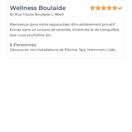
Wellness Boulaide
40
1b, Rue Haute
Boulaide L-9640
Bienvenue dans notre espace bien être entièrement privatif.
Entrez dans un univers de sérénité, d'intimité et de tranquillité,
que vous souhaitiez pa...
6 Personnes
Découvrez nos installations de Piscine, Spa, Hammam, cabine infrarouge, de la toute dernière génération que nous avons sélectionnés qualitativement tant ce projet nous tient à coeur.