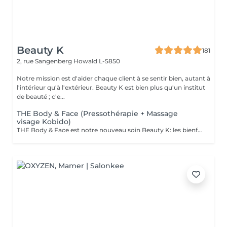
Beauty K
181
2, rue Sangenberg
Howald L-5850
Notre mission est d'aider chaque client à se sentir bien, autant à
l'intérieur qu'à l'extérieur. Beauty K est bien plus qu'un institut
de beauté ; c'e...
THE Body & Face (Pressothérapie + Massage
visage Kobido)
THE Body & Face est notre nouveau soin Beauty K: les bienfaits de la Pressothérapie associé au massage japonais ancestrale: Le Soin Kobido Le soin Body & Face combine une session de Pressothérapie avec un Soin Kobido complet pour un traitement revitalisant et rajeunissant de la peau du visage et du corps. Ce soin d'une durée de 1 heure et 15 minutes est idéal pour ceux qui cherchent à détendre leur corps tout en bénéficiant d'un soin facial approfondi. Déroulement du Soin : 1. Pressothérapie (45minutes) : Commencez par une session relaxante de pressothérapie, qui aide à détendre les muscles, éliminer les toxines, activer le système lymphatique et la circulation sanguine. 2. Soin Kobido Nettoyage et Gommage : Un nettoyage profond suivi d'un gommage pour éliminer les cellules mortes et purifier la peau. Massage Kobido : Un massage facial traditionnel japonais qui stimule la circulation sanguine et lymphatique, tonifie les muscles faciaux, et offre un effet liftant naturel. Masque : Application d'un masque adapté à votre type de peau pour nourrir, hydrater et revitaliser. Bienfaits du Soin Body & Face : Relaxation Profonde : La pressothérapie détend le corps et apaise l'esprit, réduisant ainsi le stress et la fatigue. Effet Anti-Âge et Raffermissant : Le massage Kobido aide à réduire les signes de vieillissement, à raffermir la peau et à améliorer son élasticité. Ce soin est une excellente manière de combiner les bienfaits de la pressothérapie avec les techniques de soin facial avancées pour une expérience de beauté et de bien-être complète.