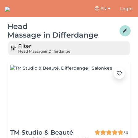
EN
Login
Head
Massage
in
Differdange
Filter
Head Massage
in
Differdange
TM Studio & Beauté
56