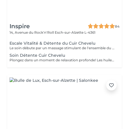
Inspire
84
14, Avenue du Rock'n'Roll
Esch-sur-Alzette L-4361
Escale Vitalité & Détente du Cuir Chevelu
Le soin débute par un massage stimulant de l'ensemble du cuir chevelu afin d'activer la microcirculation et favoriser la vitalité du cheveu. Une huile botanique rafraîchissante est appliquée sur les racines pour purifier le cuir chevelu, apporter une agréable sensation de fraîcheur et contribuer à son équilibre naturel. Une seconde huile au Neem et Coco est ensuite travaillée sur les longueurs et les pointes afin de nourrir, assouplir et protéger la fibre capillaire face aux agressions estivales telles que le soleil, le vent ou les baignades. Les manuvres lentes, enveloppantes et répétitives procurent une profonde sensation de relâchement. Les tensions accumulées se dissipent progressivement tandis que le corps et l'esprit s'abandonnent à une détente profonde. Les cheveux retrouvent douceur, souplesse et éclat, tandis que le cuir chevelu bénéficie d'un véritable bain de fraîcheur. Une parenthèse de bien-être et de calme entre deux soirées terrasses au soleil !
Soin Détente Cuir Chevelu
Plongez dans un moment de relaxation profonde! Les huiles naturelles au Neem stimulent le cuir chevelu et la pousse des cheveux. Le massage de la tête, du cuir chevelu et de la nuque vous emporte dans un doux moment de détente.