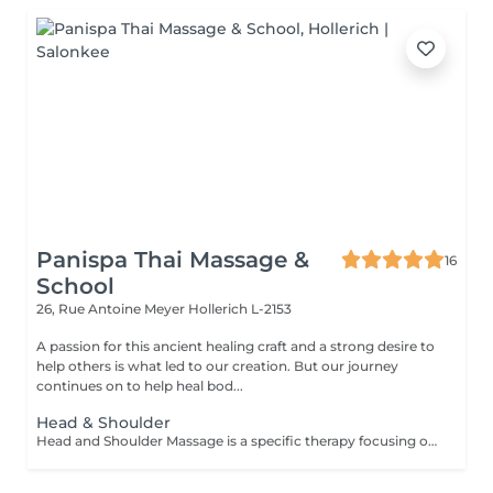
Panispa Thai Massage &
16
School
26, Rue Antoine Meyer
Hollerich L-2153
A passion for this ancient healing craft and a strong desire to
help others is what led to our creation. But our journey
continues on to help heal bod...
Head & Shoulder
Head and Shoulder Massage is a specific therapy focusing on the specific areas rather than the entire body. The massage helps to relieve tension in your muscles, improve circulation and reduce stress. This therapy is especially recommended for you if you work sitting down or at a desk all day. The focus on your back, head and shoulders helps you to relax and assists in the reduction of stress hormones in the muscles which can reduce the occurrence of tension related headaches. Other benefits that can be received from this therapy include: Improved sleep Reduction of neck-stiffness A general feeling of relaxation Improved circulation in your head