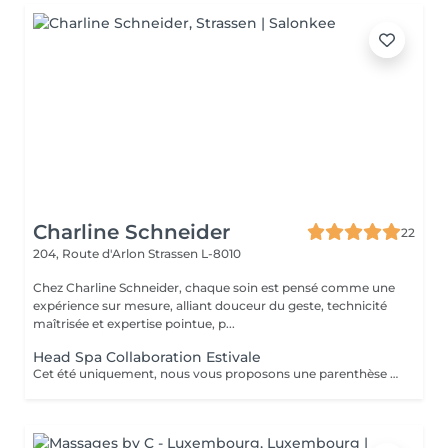
Charline Schneider
22
204, Route d'Arlon
Strassen L-8010
Chez Charline Schneider, chaque soin est pensé comme une
expérience sur mesure, alliant douceur du geste, technicité
maîtrisée et expertise pointue, p...
Head Spa Collaboration Estivale
Cet été uniquement, nous vous proposons une parenthèse de bien-être en édition limitée. Pendant cette expérience, profitez d'un rituel profondément relaxant alliant massage du cuir chevelu, soins adaptés et lâcher-prise, dans une atmosphère douce et apaisante. Une collaboration éphémère. Quelques dates seulement. Nombre de places très limité. Réservez dès maintenant votre moment de détente avant la fin de cette collaboration estivale. Un sèche-cheveux est mis à disposition. Le séchage n'est pas inclus afin de préserver la dimension relaxante du soin.