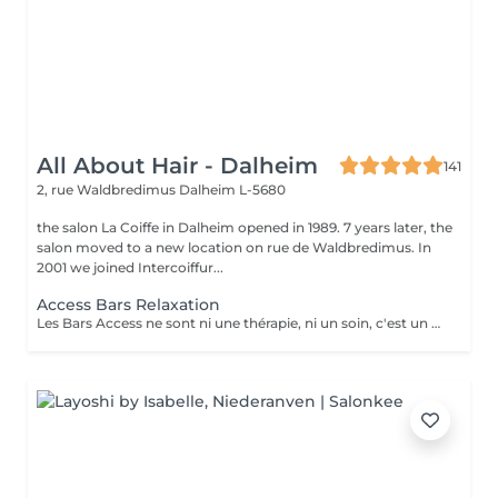
All About Hair - Dalheim
141
2, rue Waldbredimus
Dalheim L-5680
the salon La Coiffe in Dalheim opened in 1989. 7 years later, the
salon moved to a new location on rue de Waldbredimus. In
2001 we joined Intercoiffur...
Access Bars Relaxation
Les Bars Access ne sont ni une thérapie, ni un soin, c'est un outil qui favorise le fameux « lâcher-prise ». La stimulation de ces points entraîne un relâchement des blocages mentaux, provoque une relaxation intense et lorsque touchés doucement, ils relâchent sans effort, tout ce qui empêche de recevoir.