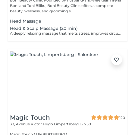
Boni Beauty Clinic Founded by husband-and-wife team Irena
Boni and Toni Blliku, Boni Beauty Clinic offers a complete
beauty, wellness, and grooming e...
Head Massage
Head & Scalp Massage (20 min)
A deeply relaxing massage that melts stress, improves circulation, and leaves you recharged and focused. Indulge in luxury, even on your lunch break. Quick, effective treatments designed to refresh your face, mind, and mood all within 30 to 60 minutes. Ideal for: Professionals, busy moms, and anyone seeking a touch of luxury between meetings. Available weekdays from 11:30 to 14:30
Magic Touch
120
33, Avenue Victor Hugo
Limpertsberg L-1750
Magic Touch ( LIMPERTSBERG )