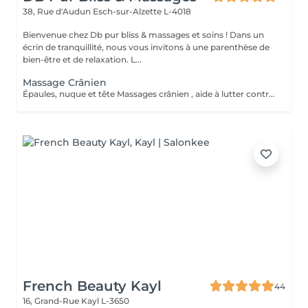
38, Rue d'Audun
Esch-sur-Alzette L-4018
Bienvenue chez Db pur bliss & massages et soins ! Dans un
écrin de tranquillité, nous vous invitons à une parenthèse de
bien-être et de relaxation. L...
Massage Crânien
Épaules, nuque et tête Massages crânien , aide à lutter contre les migraines , tensions et douleurs cervicales, tensions musculaire des trapèzes liées aux stress et mauvaises postures . Soûlage et détend et apaiser .
French Beauty Kayl
44
16, Grand-Rue
Kayl L-3650