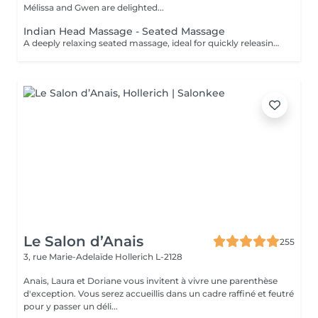
Mélissa and Gwen are delighted...
Indian Head Massage - Seated Massage
A deeply relaxing seated massage, ideal for quickly releasing built-up tension. Inspired by Ayurvedic techniques, this treatment focuses on the upper back, shoulders, neck and scalp to relieve muscular tension and calm the nervous system. Through targeted movements, it provides an immediate feeling of lightness, promotes mental relaxation and improves overall rest. An ideal treatment for a quick and effective break, helping you release pressure and restore a sense of calm and balance.
Le Salon d’Anais
255
3, rue Marie-Adelaïde
Hollerich L-2128
Anais, Laura et Doriane vous invitent à vivre une parenthèse
d'exception. Vous serez accueillis dans un cadre raffiné et feutré
pour y passer un déli...