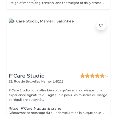
Let go of mental fog, tension, and the weight of daily stress with the Cranial Clarity Ritual calming head massage designed to clear your mind and soothe your nervous system. Through gentle pressure, intuitive touch, and mindful pacing, this ritual helps release built-up tension in the scalp, jaw, temples, and neck while encouraging deep mental stillness. This treatment is perfect for those seeking relief from headaches, mental fatigue, or emotional overload. Leave feeling lighter, clearer, and more groundedwith a renewed sense of mental space and inner serenity. For further questions please contact us.
F'Care Studio
32
22, Rue de Bruxelles
Mamer L-8223
F'Care Studio vous offre bien plus qu'un soin du visage : une
expérience signature qui agit sur la peau, les muscles du visage
et l'équilibre du systè...
Rituel F'Care Nuque & crâne
Découvrez ce massage du cuir chevelu et de la nuque pour chasser les tensions physiques et mentales, combattre la fatigue et le stress. Modelage manuel du cuir chevelu sans huile, travail lent des muscles du cou, de la nuque sur-sollicités au quotidien. Les zones sensibles et tendues du crâne sont travaillés avec des techniques d'acupression et des instruments en pierre semi précieuse chauds afin de relaxer à la fois le corps et l'esprit et s'ancrer dans le moment présent. Réel lâcher prise en quelques instants. Les signes de fatigue sont estompés, le visage est parfaitement détendu.