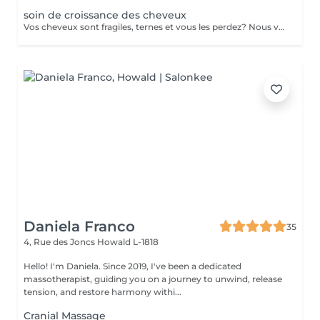
soin de croissance des cheveux
Vos cheveux sont fragiles, ternes et vous les perdez? Nous vous proposons une cure de 2 semaines (dont 6 applications au total) dans notre institut. - Application d'un shampoing riche en Cell Supporting molecules qui fortifie la racine capillaire et active la pousse du cheveu - Pénétration des actifs grâce aux ultrasons - Application d'un conditionner pour des cheveux souples et brillants - Application d'un sérum riche en Cell Supporting molecules et en Redensyl pour une chevelure pleine de vitalité et volumineuse. Le sérum renforce le métabolisme de la racine des cheveux et en favorise la repousse.
Daniela Franco
35
4, Rue des Joncs
Howald L-1818
Hello! I'm Daniela. Since 2019, I've been a dedicated
massotherapist, guiding you on a journey to unwind, release
tension, and restore harmony withi...
Cranial Massage