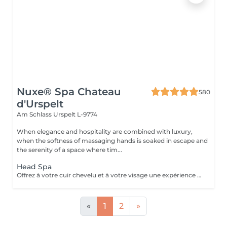
Nuxe® Spa Chateau
580
d'Urspelt
Am Schlass
Urspelt L-9774
When elegance and hospitality are combined with luxury,
when the softness of massaging hands is soaked in escape and
the serenity of a space where tim...
Head Spa
Offrez à votre cuir chevelu et à votre visage une expérience de soin d'exception, au croisement de l'expertise capillaire et du savoir faire facialiste NUXE SPA. Les Head Spa NUXE SPA associent soins du cuir chevelu, massage crânien profond et gestuelle experte du visage pour apaiser les tensions, stimuler la microcirculation et révéler des cheveux plus brillants, une peau plus lisse et un teint lumineux. Un rituel holistique unique, alliant détente nerveuse intense, beauté des cheveux et éclat du visage, pour un bien-être global et durable.
«
1
2
»