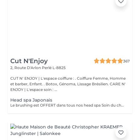
Cut N'Enjoy
367
2, Route D'Arlon
Perlé L-8825
CUT N' ENJOY | L'espace coiffure : . Coiffure Femme, Homme
et barber, Enfant. . Botox, Génoma, Lissage Brésilien. CARE N'
ENJOY | L'espace soin : ...
Head spa Japonais
Le brushing est OFFERT dans tous nos head spa Soin du cheveu, du cuir chevelu, massage du haut du corps et massage crânien sous les jet japonais