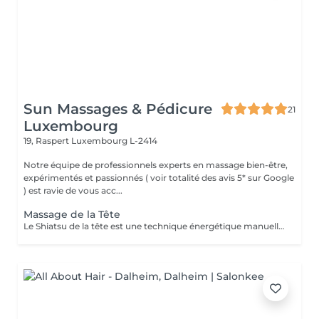
Sun Massages & Pédicure
21
Luxembourg
19, Raspert
Luxembourg L-2414
Notre équipe de professionnels experts en massage bien-être,
expérimentés et passionnés ( voir totalité des avis 5* sur Google
) est ravie de vous acc...
Massage de la Tête
Le Shiatsu de la tête est une technique énergétique manuelle du crâne, du visage et de la nuque qui permet d'harmoniser l'énergie dans les deux hémisphères du cerveau. Ce soin libère le flux de l'énergie subtile dans le corps, améliore la circulation. La technique consiste en la stimulation des points énergétiques de la zone par des petites pressions digitales et le drainage lymphatique pour évacuer les toxines par des mouvements glissés. Ce soin du visage est rajeunissant et très complet. Il permet de détoxifier la peau et de la rendre plus lisse et éclatante. Cette technique plonge le receveur dans une relaxation profonde qui renforce les capacités d'auto-guérison de l'organisme qui se ressource grâce au repos procuré par le soin. Le Shiatsu de la tête est indiqué dans les cas de : troubles du sommeil, stress, anxiété, nervosité, déprime, tristesse, tensions du cou et des épaules, fatigue oculaire et auditive, maux de tête, ...