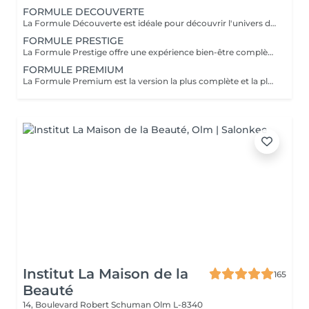
FORMULE DECOUVERTE
La Formule Découverte est idéale pour découvrir l'univers du Head Spa et s'offrir un véritable moment de détente. Ce soin associe massage crânien par acupression, diffusion d'eau sous arche et ambiance sensorielle apaisante pour libérer les tensions et favoriser le lâcher-prise. Le cuir chevelu est revitalisé, l'esprit apaisé et les cheveux retrouvent douceur et légèreté. Le séchage des cheveux est inclus à la fin de la prestation. Parfaite pour une première expérience relaxante.
FORMULE PRESTIGE
La Formule Prestige offre une expérience bien-être complète, alliant soin du cuir chevelu, détente capillaire et soin du visage. Grâce à des techniques manuelles ciblées et à une atmosphère enveloppante, cette formule procure une relaxation profonde tout en sublimant la peau et les cheveux. Elle permet de relâcher les tensions, d'améliorer la circulation et de retrouver une sensation d'équilibre et d'harmonie. Le séchage des cheveux est inclus. Idéale pour s'accorder un moment de bien-être global.
FORMULE PREMIUM
La Formule Premium est la version la plus complète et la plus exclusive de l'expérience Head Spa. Elle reprend tous les bienfaits de la Formule Prestige, avec un soin visage complet, un soin capillaire approfondi et une relaxation globale, tout en y ajoutant un gommage du cuir chevelu, une diffusion de vapeur et un massage spécifique réalisé pendant le temps de pause. La vapeur permet d'optimiser l'efficacité des soins, de détendre les muscles en profondeur et de renforcer les bienfaits du massage crânien. Chaque étape est pensée pour offrir un moment d'exception, alliant performance, confort et lâcher-prise total. Le séchage des cheveux est inclus. Recommandée pour vivre l'expérience Head Spa dans sa version la plus luxueuse.
Institut La Maison de la
165
Beauté
14, Boulevard Robert Schuman
Olm L-8340