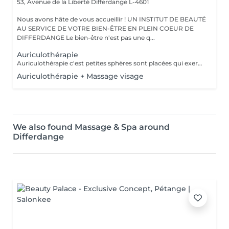
53, Avenue de la Liberté
Differdange L-4601
Nous avons hâte de vous accueillir ! UN INSTITUT DE BEAUTÉ
AU SERVICE DE VOTRE BIEN-ÊTRE EN PLEIN COEUR DE
DIFFERDANGE Le bien-être n'est pas une q...
Auriculothérapie
Auriculothérapie c'est petites sphères sont placées qui exercent une pression aux points réflexes de l'oreille. Ils peuvent aider à soulager la douleur, l'anxiété, le stress, inconfort, syndrome prémenstruel, entre autres
Auriculothérapie + Massage visage
We also found Massage & Spa around
Differdange