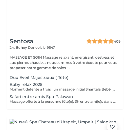
Sentosa
409
24, Bohey
Doncols L-9647
MASSAGE ET SOIN Massage relaxant, énergisant, destress et
aux pierres chaudes : nous sommes à votre écoute pour vous
proposer notre gamme de soins :...
Duo Eveil Majestueux ( Tête)
Baby relax 2025
Moment détente à trois : un massage initial Shantala Bébé (maximum 9 mois ) vous faites vous même le massage sur votre bébé et nous vous montrons la marche à suivre + 2 massages " Eveil Majestueux" de 20 min pour papa et maman + 4h de Spa -Privatif Palawan A votre disposition lit pour bébé Uniquement du Lundi au jeudi de 10h à 14h Possibilité de commander le repas de midi sauf le mardi .
Safari entre amis Spa-Palawan
Massage offerte à la personne fêté(e). 3h entre ami(e)s dans notre spa privatif Palawan avec jus frais offerts. Massage Eveil Majestueux de 20 min offerts à la personne fêté(e) avec les somptueux produits de la marque Africology.