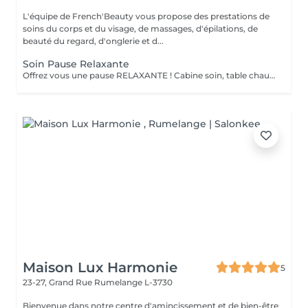
L'équipe de French'Beauty vous propose des prestations de
soins du corps et du visage, de massages, d'épilations, de
beauté du regard, d'onglerie et d...
Soin Pause Relaxante
Offrez vous une pause RELAXANTE ! Cabine soin, table chauffante, massage crânien ou pieds ou mains ( 20 minutes ) sur fond sonore relaxant, service thé/café
Maison Lux Harmonie
5
23-27, Grand Rue
Rumelange L-3730
Bienvenue dans notre centre d'amincissement et de bien-être