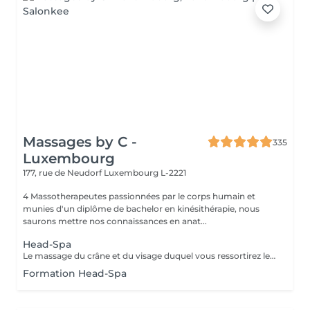
Massages by C -
335
Luxembourg
177, rue de Neudorf
Luxembourg L-2221
4 Massotherapeutes passionnées par le corps humain et
munies d'un diplôme de bachelor en kinésithérapie, nous
saurons mettre nos connaissances en anat...
Head-Spa
Le massage du crâne et du visage duquel vous ressortirez les cheveux propres. Association de l'utilisation du massage, de l'eau et de la vapeur afin de vous garantir une séance vraiment relaxante. Utilisation de l'huile essentielle adaptée à votre cuir chevelu après analyse. Contre-indications : Extentions, tissages et tresses plaquées. Attendre 72h après une coloration. Accord médical nécéssaire en cas de chimiothérapie/rémission. Merci de nous informer en cas de grossesse ou allaitement afin d'adapter les produits utilisés.
Formation Head-Spa