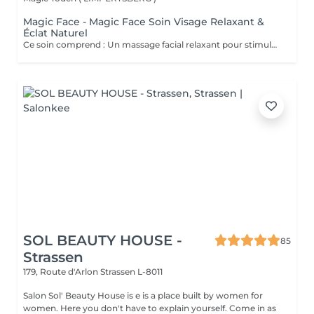
Magic Face - Magic Face Soin Visage Relaxant &
Éclat Naturel
Ce soin comprend : Un massage facial relaxant pour stimuler la circulation sanguine, détendre les traits du visage et favoriser l'éclat naturel de la peau. Une exfoliation douce pour éliminer les cellules mortes et affiner le grain de peau. Une hydratation profonde pour nourrir et revitaliser la peau. Un masque à l'argile adapté à votre peau pour purifier, apaiser et redonner de l'éclat au teint. Les bienfaits : Peau plus douce et lumineuse Teint frais et éclatant Réduction des signes de fatigue Sensation profonde de détente et de bien-être Amélioration de la circulation et de l'oxygénation de la peau Prenez un moment pour vous et laissez votre peau retrouver tout son éclat naturel.
SOL BEAUTY HOUSE -
85
Strassen
179, Route d'Arlon
Strassen L-8011
Salon Sol' Beauty House is e is a place built by women for
women. Here you don't have to explain yourself. Come in as