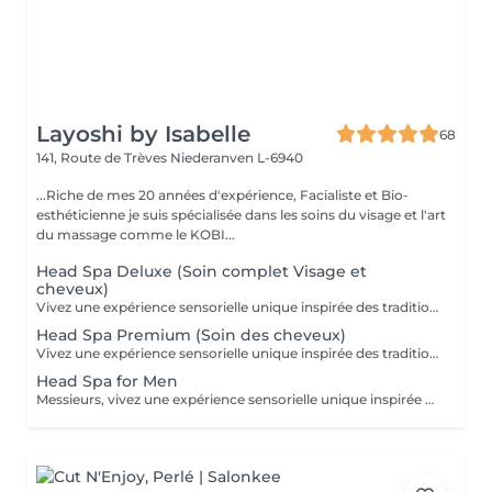
Layoshi by Isabelle
68
141, Route de Trèves
Niederanven L-6940
...Riche de mes 20 années d'expérience, Facialiste et Bio-
esthéticienne je suis spécialisée dans les soins du visage et l'art
du massage comme le KOBI...
Head Spa Deluxe (Soin complet Visage et
cheveux)
Vivez une expérience sensorielle unique inspirée des traditions anciennes japonaises dédiées au soin du corps et à l'apaisement de l'esprit. Le Head Spa combine soin des cheveux et du visage pour améliorer la revitalisation du cuir chevelu tout en favorisant la réduction du stress et la relaxation générale: - Démaquillage du visage - Massage du visage manuel "coup d'éclat" - Massage manuel des épaules, de la nuque et du cuir chevelu à l'huile précieuse et utilisation de différents outils - Fontaine d'eau chaude - Masque visage hydratant - Shampoing - Masque capillaire sous bain de vapeur + sérum - Massage des mains et des bras. - Crème + Sérum visage hydradants - Séchage des cheveux (15 minutes)
Head Spa Premium (Soin des cheveux)
Vivez une expérience sensorielle unique inspirée des traditions anciennes japonaises dédiées au soin du corps et à l'apaisement de l'esprit. Le Head Spa combine soin des cheveux et du visage pour améliorer la revitalisation du cuir chevelu tout en favorisant la réduction du stress et la relaxation générale: - Démaquillage du visage - Massage manuel des épaules, de la nuque et du cuir chevelu à l'huile précieuse et utilisation de différents outils - Fontaine d'eau chaude - Shampoing - Masque capillaire sous bain de vapeur + sérum - Massage des mains et des bras. - Séchage des cheveux (15 minutes)
Head Spa for Men
Messieurs, vivez une expérience sensorielle unique inspirée des traditions anciennes japonaises dédiées au soin du corps et à l'apaisement de l'esprit adapté à votre peau. Le Head Spa combine soin des cheveux et du visage pour améliorer la revitalisation du cuir chevelu tout en favorisant la réduction du stress et la relaxation générale: - Soin du visage (nettoyage, massage, masque et/ou soin de la barbe) - Massage manuel des épaules, de la nuque et du cuir chevelu à l'huile précieuse et utilisation de différents outils - Fontaine d'eau chaude - Shampoing - Sérum capillaire - Séchage des cheveux