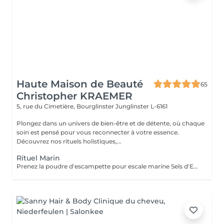
Haute Maison de Beauté
65
Christopher KRAEMER
5, rue du Cimetière, Bourglinster
Junglinster L-6161
Plongez dans un univers de bien-être et de détente, où chaque
soin est pensé pour vous reconnecter à votre essence.
Découvrez nos rituels holistiques,...
Rituel Marin
Prenez la poudre d'escampette pour escale marine Sels d'Epsom, algues, poudre de pierres précieuses, huiles essentielles de Lédon De Groenland, c'est tout un programme qui vous attend afin de vous reminéraliser, vous purifier mais aussi vous détendre et à la fois vous énergiser Véritable moment de relaxation complète. Sauna infrarouge, Massage shiatsu, bol d'air jacquier, douche. Onction du huiles précieuses, hammam crânien, facial et respiratoire, bains rythmés avec méditation guidée, exercices de sophrologie, shampooing, pose de masque et massage crânien, rituel de la cascade, rinçage à l'infusion de plantes qui clôture le soin. Le soin ne comprend pas le brushing