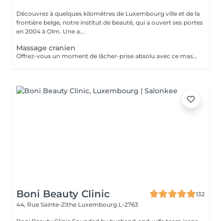
Découvrez à quelques kilomètres de Luxembourg ville et de la
frontière belge, notre institut de beauté, qui a ouvert ses portes
en 2004 à Olm. Une a...
Massage cranien
Offrez-vous un moment de lâcher-prise absolu avec ce massage crânien japonais authentique, transmis par une formatrice venue du Japon. Ce soin agit sur le cuir chevelu, la nuque et les trapèzes pour relâcher les tensions, apaiser le mental et rééquilibrer les énergies. Il favorise la détente profonde, améliore la circulation et aide à libérer le stress et la fatigue nerveuse. Idéal seul ou en complément d'un soin, pour une expérience de bien-être global et revitalisante.
Boni Beauty Clinic
132
44, Rue Sainte-Zithe
Luxembourg L-2763