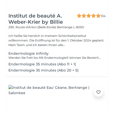
Institut de beauté A.
134
Weber-Krier by Billie
290, Route d'Arlon (Belle Etoile)
Bertrange L-8050
Ich heiße Sie herzlich in meinem Schönheitsinstitut
willkommen. Die Eröffnung ist für den 1. Oktober 2024 geplant.
Mein Team und ich bieten Ihnen alle...
Endermologie Infinity
Werden Sie Fett los Mit Endermologie® können Sie Bereiche ansprechen und verfeinern, die resistent gegen Bewegung und Lebensmittelhygiene sind (Arme, Rücken, Bauch, Taille, Oberschenkel usw.), und sich gleichzeitig genau an die Bedürfnisse jeder Haut anpassen. Glatte Cellulite Cellulite, von der selbst 90 % der dünnsten und sportlichsten Frauen betroffen sind, entsteht sowohl durch die Fettspeicherung in Adipozyten (Fettzellen) als auch durch Wassereinlagerungen rundherum. Strafft die Haut Durch Gewichtsschwankungen, Schwangerschaften und im Laufe der Zeit verliert die Haut allmählich an Spannkraft und Geschmeidigkeit. Auch wenn diese schlaffe Haut den gesamten Körper betrifft, sind bestimmte Bereiche empfindlicher: Innenseiten der Oberschenkel, Bauch, Arme usw. Finden Sie leichte Beine Schwere und schmerzende Beine, geschwollene Knöchel oder Füße: Diese Symptome spiegeln eine schlechte Blut- und Lymphzirkulation wider. Giftstoffe reichern sich im Körper an, was solche Volumenschwankungen am selben Tag oder zu verschiedenen Zeitpunkten des weiblichen Zyklus erklärt. Wohlbefinden Entdecken Sie Behandlungskurse mit exklusivem Konzept, für unvergleichliche Wirksamkeit und Entspannung.
Endermologie 35 minutes (Abo 11 + 1)
Endermologie 35 minutes (Abo 20 + 5)