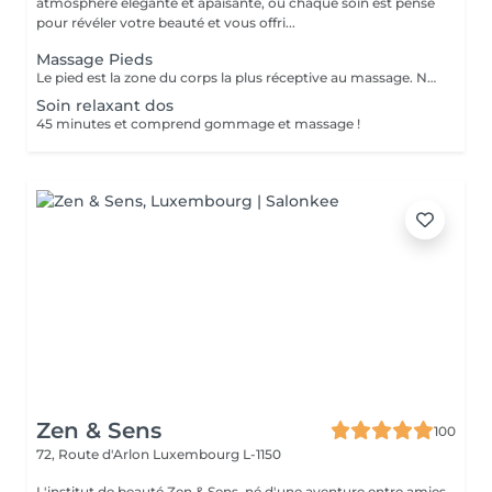
atmosphère élégante et apaisante, ou chaque soin est pensé
pour révéler votre beauté et vous offri...
Massage Pieds
Le pied est la zone du corps la plus réceptive au massage. Nous n'y pensons pas assez mais les pieds sont une partie très importante du corps et nécessitent un soin tout particulier! Supportant toute la charge pondérale ainsi que les agressions extérieures telles que le temps, les chaussures trop serrées, à talons ou simplement le fait de marcher toute la journée, nos pieds sont donc fortement sollicités! Les massages des pieds sont donc conseillés et très favorables à notre bien-être général!
Soin relaxant dos
45 minutes et comprend gommage et massage !
Zen & Sens
100
72, Route d'Arlon
Luxembourg L-1150
L'institut de beauté Zen & Sens, né d'une aventure entre amies