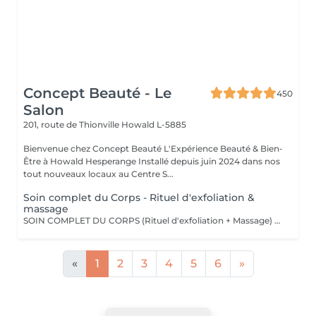
Concept Beauté - Le
450
Salon
201, route de Thionville
Howald L-5885
Bienvenue chez Concept Beauté L'Expérience Beauté & Bien-
Être à Howald Hesperange Installé depuis juin 2024 dans nos
tout nouveaux locaux au Centre S...
Soin complet du Corps - Rituel d'exfoliation &
massage
SOIN COMPLET DU CORPS (Rituel d'exfoliation + Massage) Un soin divin combinant un gommage doux et un massage relaxant pour une peau sublimée et un corps détendu. L'exfoliation, réalisée avec le Body Strategist Scrub de Comfort Zone, élimine les cellules mortes, affine le grain de peau et prépare à l'absorption des actifs hydratants. Le massage qui suit nourrit et apaise la peau grâce aux textures veloutées et aux actifs régénérants des huiles de soin Comfort Zone, pour une sensation de bien-être absolu.
«
1
2
3
4
5
6
»