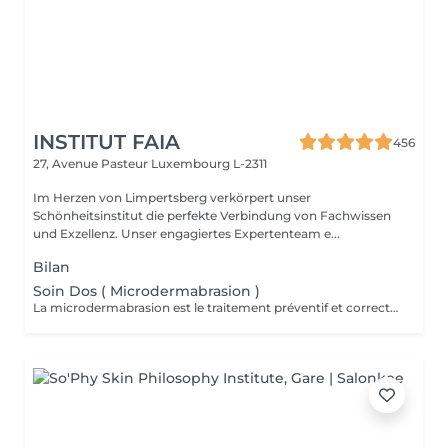
INSTITUT FAIA
456
27, Avenue Pasteur
Luxembourg L-2311
Im Herzen von Limpertsberg verkörpert unser
Schönheitsinstitut die perfekte Verbindung von Fachwissen
und Exzellenz. Unser engagiertes Expertenteam e...
Bilan
Soin Dos ( Microdermabrasion )
La microdermabrasion est le traitement préventif et correctif par excellence. Elle stimule la régénération cellulaire et la production de cellules jeunes. À l'aide d'une tête diamantée, la microdermabrasion enlève toutes les cellules mortes. Dès le premier traitement, la peau est plus éclatante, plus douce et visiblement exfoliée.