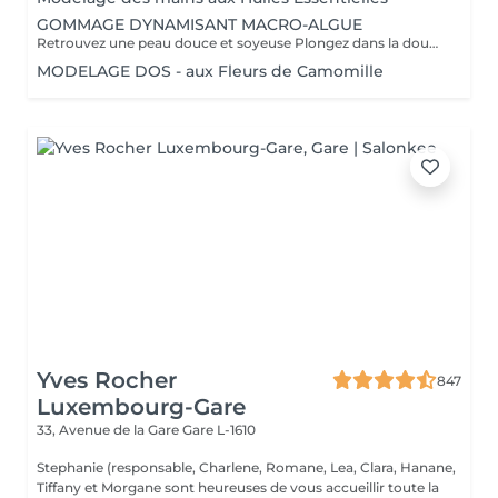
GOMMAGE DYNAMISANT MACRO-ALGUE
Retrouvez une peau douce et soyeuse Plongez dans la douceur tropicale dIndonésie à travers les notes épicées des huiles essentielles de Girofle et de Muscade. Ce gommage aux effluves chauds et naturels vous transporte tout en exfoliant délicatement votre peau : elle est douce, lumineuse et satinée.
MODELAGE DOS - aux Fleurs de Camomille
Yves Rocher
847
Luxembourg-Gare
33, Avenue de la Gare
Gare L-1610
Stephanie (responsable, Charlene, Romane, Lea, Clara, Hanane,
Tiffany et Morgane sont heureuses de vous accueillir toute la