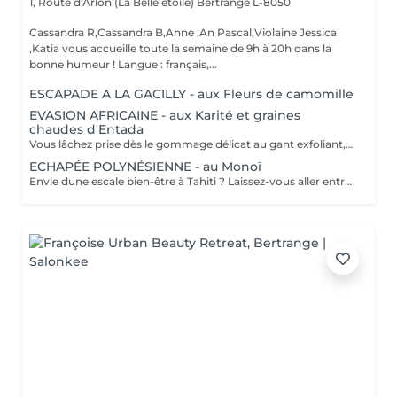
1, Route d'Arlon (La Belle étoile)
Bertrange L-8050
Cassandra R,Cassandra B,Anne ,An Pascal,Violaine Jessica
,Katia vous accueille toute la semaine de 9h à 20h dans la
bonne humeur ! Langue : français,...
ESCAPADE A LA GACILLY - aux Fleurs de camomille
EVASION AFRICAINE - aux Karité et graines
chaudes d'Entada
Vous lâchez prise dès le gommage délicat au gant exfoliant, qui alterne lissages et effleurages. Notre esthéticienne applique ensuite lonctueuse huile Orientale à base dhuile dArgan sur lensemble de votre corps et grâce à sa gestuelle précise libère lensemble des tensions. Bénéfices : Vous êtes délassée et votre peau est douce et satinée.
ECHAPÉE POLYNÉSIENNE - au Monoï
Envie dune escale bien-être à Tahiti ? Laissez-vous aller entre nos mains, lors dun voyage des sens à lhuile de Monoï. Secret de beauté des vahinés, le Monoï est extrait des fleurs de Tiaré, emblèmes de Tahiti. Ce modelage inspiré de la tradition ancestrale polynésienne permet à lensemble de votre corps de retrouver son harmonie. De longs mouvements des mains et des avant-bras, au rythme du va-et-vient des vagues, chassent les toxines et libèrent les tensions. Votre corps et votre esprit sont apaisés. Vous repartez avec la peau soyeuse et parfumée du divin sillage des fleurs de Tahiti.