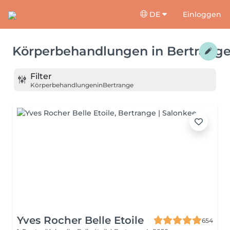
DE
Einloggen
Körperbehandlungen
in
Bertrang
Filter
Körperbehandlungen
in
Bertrange
Yves Rocher Belle Etoile
654