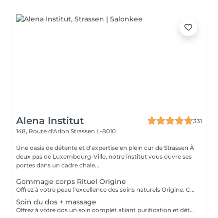
Alena Institut
331
148, Route d'Arlon
Strassen L-8010
Une oasis de détente et d'expertise en plein cur de Strassen À
deux pas de Luxembourg-Ville, notre institut vous ouvre ses
portes dans un cadre chale...
Gommage corps Rituel Origine
Offrez à votre peau l'excellence des soins naturels Origine. Ce gommage exfolie délicatement grâce à des textures raffinées et des ingrédients sélectionnés pour leur pureté. Il lisse le grain de peau, réveille l'éclat naturel et enveloppe le corps d'un parfum subtil et sensoriel. Un rituel d'exception qui laisse la peau incroyablement douce, soyeuse et lumineuse, prête à recevoir tous les bienfaits des soins suivants.
Soin du dos + massage
Offrez à votre dos un soin complet alliant purification et détente profonde. Ce rituel associe un nettoyage expert, une exfoliation raffinée et des manuvres relaxantes pour libérer les tensions. La peau est purifiée, douce et lumineuse, tandis que le corps retrouve une sensation de confort absolu. Un moment précieux qui allie efficacité et bien-être.