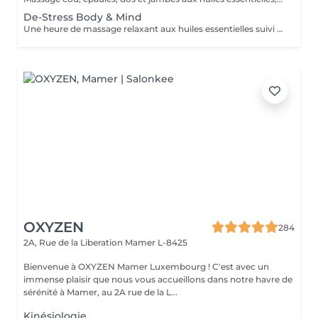
De-Stress Body & Mind
Une heure de massage relaxant aux huiles essentielles suivi d'un masque hydratant visage et d'un massage du crane et visage par accupression. Ce soin commence par un rafraîchissement stimulant des pieds pour favoriser la circulation sanguine et la relaxation.
OXYZEN
284
2A, Rue de la Liberation
Mamer L-8425
Bienvenue à OXYZEN Mamer Luxembourg ! C'est avec un
immense plaisir que nous vous accueillons dans notre havre de
sérénité à Mamer, au 2A rue de la L...
Kinésiologie