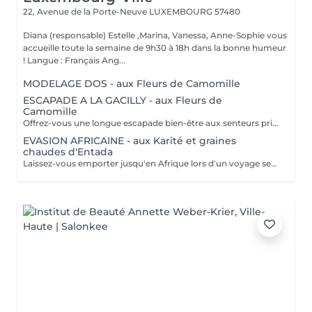
22, Avenue de la Porte-Neuve
LUXEMBOURG 57480
Diana (responsable) Estelle ,Marina, Vanessa, Anne-Sophie vous
accueille toute la semaine de 9h30 à 18h dans la bonne humeur
! Langue : Français Ang...
MODELAGE DOS - aux Fleurs de Camomille
ESCAPADE A LA GACILLY - aux Fleurs de
Camomille
Offrez-vous une longue escapade bien-être aux senteurs printanières de Camomille, fleur emblématique de nos champs à la Gacilly. le temps s'est arrêté. Incroyablement relaxé et en harmonie, votre corps et votre esprits retrouvent leur équilibre.
EVASION AFRICAINE - aux Karité et graines
chaudes d'Entada
Laissez-vous emporter jusqu'en Afrique lors d'un voyage sensoriel. Le beurre de karité chauffé devient une huile tiède nourrissante qui enveloppe votre corps dans une infinie douceur. Les graines d'Entada chaudes sont ensuite glissées le long du corps, délivrant une douce chaleur bienfaisante. La chaleur de ce soin favorise la relaxation.