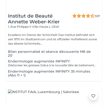
Institut de Beauté
597
Annette Weber-Krier
1, Rue Philippe II
Ville-Haute L-2340
Exzellenz im Dienst der Schönheit! Das Institut befindet sich
seit 1970 im Stadtzentrum und ist offizieller Hoflieferant sowie
das älteste Schönheits...
Bilan personnalisé et séance découverte M6 de
20'
Endermologie augmentée INFINITY
Déstocker les graisses Grâce à la nouvelle tête de traitement brevetée Alliance, endermologie® permet de cibler et daffiner les zones rebelles à lexercice et à lhygiène alimentaire (bras, dos, ventre, taille, cuisses..) tout en sadaptant précisément aux besoins de chaque peau. Lisser la cellulite La cellulite, qui touche 90 % des femmes même les plus minces et les plus sportives, résulte à la fois dun stockage de graisses dans les adipocytes (cellules graisseuses) et dune rétention deau tout autour. Raffermir la peau Variations de poids, grossesses, temps qui passe la peau perd progressivement de sa tonicité et de sa souplesse. Même si ce relâchement cutané concerne tout le corps, certaines zones y sont plus sensibles : intérieur des cuisses, ventre, bras, etc Retrouver des jambes légères Jambes lourdes et douloureuses, chevilles ou pieds gonflés ces symptômes traduisent une mauvaise circulation sanguine et lymphatique. Les toxines saccumulent dans lorganisme, ce qui explique de telles variations de volume en une même journée ou à différents moments du cycle féminin. Bien-être Découvrez des parcours de soins au concept exclusif, pour une efficacité et une détente incomparables.
Endermologie augmentée INFINITY 35 minutes
(Abo 11 + 1)