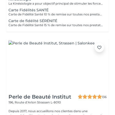
La Kinésiologie a pour objectif principal de stimuler les forces d'auto-guérison de l'homme, et également augmenter son bien-être en équilibrant les énergies. Elle permet aussi au corps de mieux s'exprimer, et à nous de mieux le comprendre. Il est de plus en plus évident que notre santé et nos émotions sont intimement liées. En équilibrant le corps ou les émotions, on permet de rétablir un équilibre global chez la personne de stimuler ses forces d'auto-guérison et surtout de lui donner les moyens de grandir et de s'épanouir. Tout a été étudié afin que vous puissiez passer un réel moment de détente et d'oubli du temps !!! Avertissement : Nos soins sont dédiés au bien-être et à la relaxation. Ils ne remplacent pas un suivi médical et ne relèvent pas de la kinésithérapie.
Carte Fidélités SANTÉ
Carte de Fidélité Santé 10 % de remise sur toutes nos prestations Offrez-vous le bien-être toute l'année grâce à notre Carte de Fidélité Santé ! Elle vous donne droit à 10 % de réduction sur l'ensemble de nos prestations, qu'il s'agisse de massages relaxants, de soins énergétiques ou de séances de bien-être. *Les avantages de la Carte de Fidélité Santé - 10 % de remise immédiate sur toutes vos prestations. - Valable sur toute notre carte de soins. - Une opportunité unique de prendre soin de vous à prix privilégié. Offre non cumulable avec d'autres promotions en cours. La Carte de Fidélité Santé est également une excellente idée cadeau, pour offrir bien-être et sérénité à vos proches.
Carte de fidélité SÉRÉNITÉ
Carte de Fidélité Santé 15 % de remise sur toutes nos prestations Découvrez notre offre exclusive : la Carte de Fidélité Santé vous permet de bénéficier de 15 % de réduction sur toutes nos prestations, . *Les avantages de la Carte de Fidélité Santé -15 % de remise immédiate sur tous nos soins. -Valable toute l'année, sur l'ensemble de nos prestations : massages relaxants, soins énergétiques, séances de bien-être -Une façon simple et avantageuse de prendre soin de vous régulièrement. Offre non cumulable avec d'autres promotions en cours. La Carte de Fidélité Santé est également une formidable idée cadeau, pour offrir détente, énergie et sérénité à vos proches. Contactez-nous dès maintenant pour obtenir votre carte et profitez de réductions exclusives chez OXYZEN, où votre bien-être est notre priorité.
Perle de Beauté Institut
136
196, Route d’Arlon
Strassen L-8010
Depuis 2017, nous accueillons nos clientes dans une