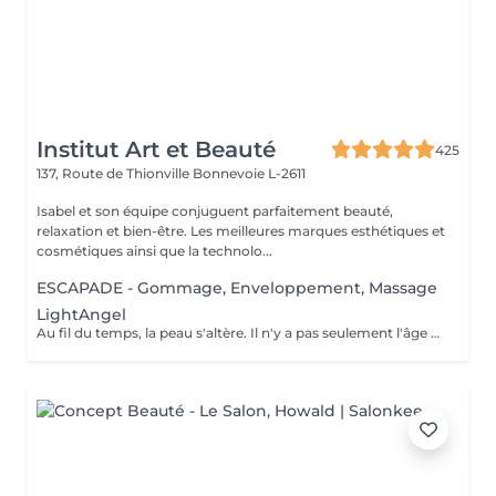
Institut Art et Beauté
425
137, Route de Thionville
Bonnevoie L-2611
Isabel et son équipe conjuguent parfaitement beauté,
relaxation et bien-être. Les meilleures marques esthétiques et
cosmétiques ainsi que la technolo...
ESCAPADE - Gommage, Enveloppement, Massage
LightAngel
Au fil du temps, la peau s'altère. Il n'y a pas seulement l'âge mais aussi le tabac, l'alcool ou encore le soleil qui participent au vieillissement de la peau. Créé pour le traitement d'esthétique facial, le Light Angel est un appareil qui fait usage de la technique de photomodulation traitement par LED combiné à un cosmétique. Est utilisé pour de nombreux traitements tels que le ° Raffermissement cutané, ° L'anti-âge, les rides et lignes d'expressions ° Traitement de pigmentation, l'hydratation cutanée ° Répare l'acné, ° Le blanchiment dentaire. L'absorption de la lumière par la mélanine permet une reconstruction dermo-épidermique. Permet également de combler vos rides, de faire disparaitre vos rougeurs ou vos vergetures, de rendre vos dents plus blanches ou d'accélérer la repousse de vos cheveux. La séance entre 30 et 90 min. La zone à traiter est nettoyée puis soumise au programme adapté. On y applique ensuite un masque de gel avant l'exposition à la lumière.