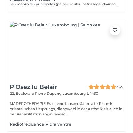
Ses manuvres principales (palper-rouler, pétrissage, drainage) visent à déstocker les graisses, lisser la cellulite et stimuler la circulation,
P'Osez.lu Belair
445
22, Boulevard Pierre Dupong
Luxembourg L-1430
MADEROTHERAPIE Es ist eine tausend Jahre alte Technik
orientalischen Ursprungs, die sowohl in der Ästhetik als auch in
der Rehabilitation angewendet ...
Radiofréquence Viora ventre