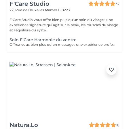
F'Care Studio
32
22, Rue de Bruxelles
Mamer L-8223
F'Care Studio vous offre bien plus qu'un soin du visage : une
expérience signature qui agit sur la peau, les muscles du visage
et l'équilibre du systè...
Soin F'Care Harmonie du ventre
Offrez-vous bien plus qu'un massage : une expérience profonde qui invite le corps à se libérer, se rééquilibrer et retrouver son intelligence naturelle. Le soin F'Care Harmonie du ventre est un soin signature inspiré du Chi Nei Tsang, un massage abdominal issu de la tradition taoïste, associé à des techniques de drainage lymphatique profond et de travail manuel ciblé. Cette approche globale vise à libérer les tensions abdominales, stimuler les fonctions naturelles d'élimination et favoriser une sensation de légèreté et d'harmonie intérieure. Le ventre, souvent considéré comme notre deuxième cerveau, est au coeur de ce soin. En relâchant les tensions physiques et émotionnelles accumulées, il devient un espace de respiration, de fluidité et de vitalité retrouvée. Grâce à des gestes précis et profonds, ce massage contribue également à améliorer la qualité de la peau et à affiner visuellement la silhouette. Bienfaits principaux : - Stimulation des fonctions naturelles du métabolisme - Amélioration du confort digestif et du transit intestinal - Soutien aux processus naturels de détoxification - Réduction de la rétention d'eau et sensation de légèreté - Amélioration de la tonicité et de la qualité de la peau - Libération des tensions physiques et nerveuses du ventre Recommandé en cas de : Tensions abdominales, inconfort digestif, sensation de gonflement, rétention d'eau, surcharge émotionnelle ou périodes de déséquilibre (fatigue, stress, cycle menstruel). Résultat : Le ventre se détend profondément, le corps retrouve de la fluidité et l'esprit gagne en clarté, en apaisement et en énergie.
Natura.Lo
18