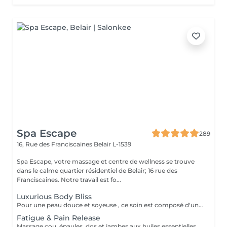
Spa Escape
289
16, Rue des Franciscaines
Belair L-1539
Spa Escape, votre massage et centre de wellness se trouve
dans le calme quartier résidentiel de Belair; 16 rue des
Franciscaines. Notre travail est fo...
Luxurious Body Bliss
Pour une peau douce et soyeuse , ce soin est composé d'un gommage du corps complet suivi d'un massage aux huiles aromatiques
Fatigue & Pain Release
Massage cou, épaules, dos et jambes aux huiles essentielles, suivi d'une réfléxologie palmaire et plantaire. Le rituel se termine par un massage crânien revitalisant. Ce soin commence par un rafraîchissement stimulant des pieds pour favoriser la circulation sanguine et la relaxation.