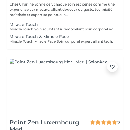
Chez Charline Schneider, chaque soin est pensé comme une
expérience sur mesure, alliant douceur du geste, technicité
maîtrisée et expertise pointue, p...
Miracle Touch
Miracle Touch Soin sculptant & remodelant Soin corporel expert alliant techniques de drainage et de remodelage profond pour agir sur la cellulite, la fermeté et les volumes. Idéal pour affiner la silhouette, lisser la peau et redessiner les contours du corps, ce soin procure une sensation immédiate de légèreté. Grâce à un travail manuel précis et ciblé, le Miracle Touch améliore la qualité de la peau, réduit la rétention d'eau et favorise un effet sculptant visible dès la première séance. Chaque séance est adaptée à votre corps et à vos objectifs. Bénéfices : Action ciblée sur la cellulite et les amas graisseux Peau plus ferme, plus lisse, grain de peau amélioré Silhouette affinée et contours redessinés Réduction de la rétention d'eau Sensation de légèreté durable Cure recommandée : Résultats visibles dès la première séance. Pour un effet durable, une cure de 5 séances (1 000 €) est recommandée, à raison d'une séance par semaine, puis un entretien mensuel.
Miracle Touch & Miracle Face
Miracle Touch Miracle Face Soin corporel expert alliant techniques de drainage et de remodelage profond pour agir sur la cellulite, la fermeté et les volumes. Idéal pour affiner la silhouette, lisser la peau et redessiner les contours du corps, ce soin procure une sensation immédiate de légèreté. Grâce à un travail manuel précis et ciblé, le Miracle Touch améliore la qualité de la peau, réduit la rétention d'eau et favorise un effet sculptant visible dès la première séance. Chaque séance est adaptée à votre corps et à vos objectifs. En combiné, nn massage du visage pensé pour révéler immédiatement l'éclat de votre peau. Alliant drainage lymphatique doux et mouvements plus dynamiques, ce soin lisse les traits, défatigue le visage et relance la circulation.
Point Zen Luxembourg
13
Merl