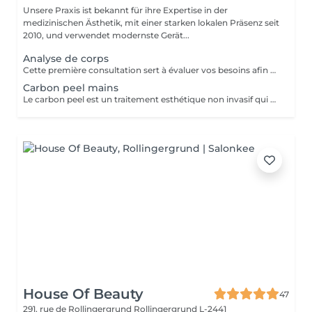
Unsere Praxis ist bekannt für ihre Expertise in der
medizinischen Ästhetik, mit einer starken lokalen Präsenz seit
2010, und verwendet modernste Gerät...
Analyse de corps
Cette première consultation sert à évaluer vos besoins afin de vous guider vers les soins sur mesure qui répondront au mieux. À cette occasion, toutes les informations nécessaires, telles que les contre-indications, les résultats attendus et autres détails importants, vous seront fournies pour assurer une prise en charge optimale et vous garantir un suivi personnalisé.
Carbon peel mains
Le carbon peel est un traitement esthétique non invasif qui utilise un laser et une lotion de carbone pour améliorer l'apparence de la peau. Amélioration du teint et de la texture : Stimule la production de collagène, ce qui réduit les ridules, les pores dilatés et les irrégularités de la peau. Éclaircissement du teint : Atténue les taches pigmentaires et les cicatrices d'acné, uniformisant le teint.
House Of Beauty
47
291, rue de Rollingergrund
Rollingergrund L-2441