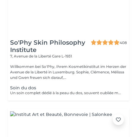
So'Phy Skin Philosophy
408
Institute
7, Avenue de la Liberté
Gare L-1931
Willkommen bei So'Phy, Ihrem Kosmetikinstitut im Herzen der
Avenue de la Liberté in Luxemburg. Sophie, Clémence, Mélissa
und Gwen freuen sich darauf,...
Soin du dos
Un soin complet dédié à la peau du dos, souvent oubliée mais pourtant sujette aux tensions et aux imperfections. Ce soin débute par un nettoyage et une exfoliation afin de purifier la peau, affiner le grain de peau et améliorer sa texture. Selon vos besoins et la durée choisie (30 ou 60 minutes), un travail plus ciblé peut être réalisé pour désincruster la peau et rééquilibrer les zones concernées. Le soin se termine par un massage relaxant, permettant de relâcher les tensions accumulées et de procurer une sensation immédiate de bien-être. La peau est plus nette, plus douce et le dos profondément détendu. Un soin idéal pour prendre soin de cette zone souvent négligée tout en s'accordant un moment de détente.