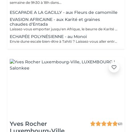
semaine de 9h30 à 18h dans...
ESCAPADE A LA GACILLY - aux Fleurs de camomille
EVASION AFRICAINE - aux Karité et graines
chaudes d'Entada
Laissez-vous emporter jusqu'en Afrique, le beurre de Karité chauffé devient une huile tiède nourrissante qui enveloppe votre corps dans une infinie douceur. Les graines d'Entada porte-bonheur sont ensuite glissées tout le long du corps délivrant une douce chaleur bienfaisante.
ECHAPÉE POLYNÉSIENNE - au Monoï
Envie dune escale bien-être à Tahiti ? Laissez-vous aller entre nos mains, lors dun voyage des sens à lhuile de Monoï. Secret de beauté des vahinés, le Monoï est extrait des fleurs de Tiaré, emblèmes de Tahiti. Ce modelage inspiré de la tradition ancestrale polynésienne permet à lensemble de votre corps de retrouver son harmonie. De longs mouvements des mains et des avant-bras, au rythme du va-et-vient des vagues, chassent les toxines et libèrent les tensions. Votre corps et votre esprit sont apaisés. Vous repartez avec la peau soyeuse et parfumée du divin sillage des fleurs de Tahiti.
Yves Rocher
611
Luxembourg-Ville