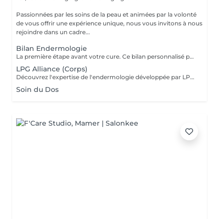
Passionnées par les soins de la peau et animées par la volonté
de vous offrir une expérience unique, nous vous invitons à nous
rejoindre dans un cadre...
Bilan Endermologie
La première étape avant votre cure. Ce bilan personnalisé permet d'analyser votre silhouette, la qualité de votre peau et vos objectifs afin de définir un programme de soins sur mesure pour des résultats optimaux. Bilan offert lors de l'achat d'une cure.
LPG Alliance (Corps)
Découvrez l'expertise de l'endermologie développée par LPG. Ce soin minceur et fermeté stimule naturellement l'activité des cellules grâce à une technique de massage mécanique associant rouleaux motorisés et aspiration contrôlée. Ce traitement permet de lisser la cellulite, affiner la silhouette et raffermir la peau tout en relançant la circulation sanguine et lymphatique. Les tissus sont stimulés en profondeur afin de favoriser le déstockage des graisses et d'améliorer l'élasticité de la peau. Au fil des séances, la peau devient plus lisse, plus ferme et la silhouette visiblement redessinée, tout en procurant une agréable sensation de légèreté et de bien-être. Des cures de plusieurs séances sont recommandées pour des résultats optimaux et durables.
Soin du Dos