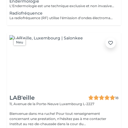
Endermologie
L'Endermologie est une technique exclusive et non invasive qui permet de remodeler votre silhouette, de lisser la cellulite et d'améliorer globalement la tonicité de la peau.
Radiofréquence
La radiofréquence (RF) utilise l'émission d'ondes électromagnétiques à très haute fréquence, pour cibler la peau. La technologie RF permet ainsi de raffermir sa peau et de réduire des tissus graisseux, afin de redessiner des contours touchés par un affaissement cutané et un relâchement de la peau.
Neu
LAB'eille
18
11, Avenue de la Porte-Neuve
Luxembourg L-2227
Bienvenue dans ma ruche! Pour tout renseignement
concernant une prestation, n'hésitez pas à me contacter
Institut au rez-de-chaussée dans la cour du...