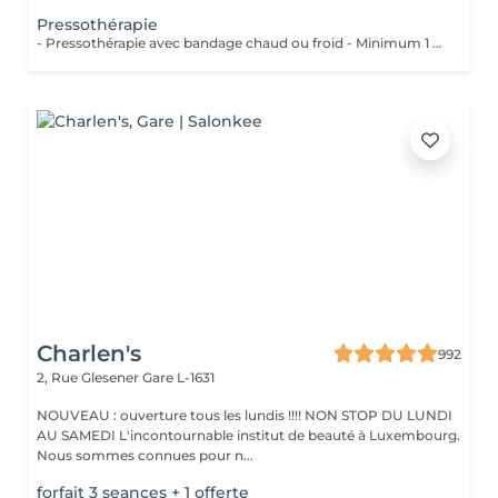
Pressothérapie
- Pressothérapie avec bandage chaud ou froid - Minimum 1 séance par semaine Bienfaits : - Stimule la circulation sanguine et lymphatique - Réduit la rétention d'eau et les gonflements - Soulage les jambes lourdes et fatiguées - Aide à diminuer l'apparence de la cellulite - Favorise la récupération après une chirurgie esthétique - Améliore le confort despersonnes souffrant de lipdème
Charlen's
992
2, Rue Glesener
Gare L-1631
NOUVEAU : ouverture tous les lundis !!!! NON STOP DU LUNDI
AU SAMEDI L'incontournable institut de beauté à Luxembourg.
Nous sommes connues pour n...
forfait 3 seances + 1 offerte