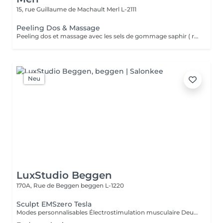
15, rue Guillaume de Machault
Merl L-2111
Peeling Dos & Massage
Peeling dos et massage avec les sels de gommage saphir ( renforce la peau, stimule la synthèse du collagène.
Neu
LuxStudio Beggen
170A, Rue de Beggen
beggen L-1220
Sculpt EMSzero Tesla
Modes personnalisables Électrostimulation musculaire Deux poignées indépendantes : contrôlez la puissance indépendamment, permettant des entraînements synchronisés ou individualisés Sûr et non invasif : notre machine est exempte de courant, d'hyperthermie, de rayonnement et ne nécessite aucune période de récupération. Brûlage de graisse et développement musculaire sans effort Gain de temps et d'efforts : seulement 30 minutes d'utilisation équivalent à 30 000 contractions musculaires, l'équivalent d'innombrables rouleaux de ventre ou squats.