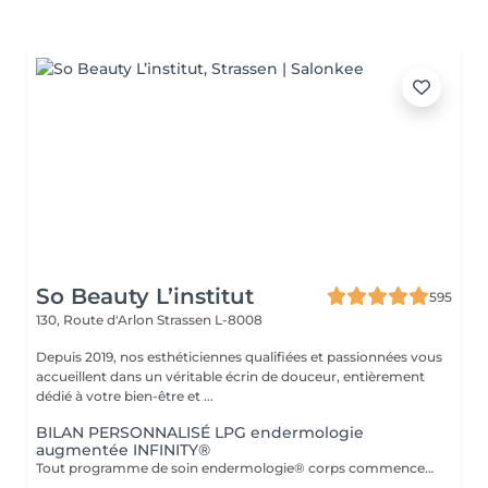
So Beauty L’institut
595
130, Route d'Arlon
Strassen L-8008
Depuis 2019, nos esthéticiennes qualifiées et passionnées vous
accueillent dans un véritable écrin de douceur, entièrement
dédié à votre bien-être et ...
BILAN PERSONNALISÉ LPG endermologie
augmentée INFINITY®
Tout programme de soin endermologie® corps commence par un bilan ultra-précis, avec l'application professionnelle ENDERMOLINK. Il se déroule en trois étapes clés : 1. Décryptage de votre mode de vie. 2. Analyse de votre peau. 3. Création de votre programme sur-mesure.