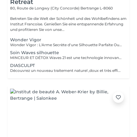
Retreat
80, Route de Longwy (City Concorde)
Bertrange L-8060
Betreten Sie die Welt der Schönheit und des Wohlbefindens am
Institut Francoise. Genießen Sie eine entspannende Erfahrung
und profitieren Sie von unse...
Wonder Vigor
Wonder Vigor : L'Arme Secrète d'une Silhouette Parfaite Oubliez les méthodes ordinaires. Wonder Vigor est la première et unique technologie au monde à fusionner thermogenèse intelligente et contraction musculaire hélicoïdale pour détruire la graisse et sculpter le corps avec une précision chirurgicale sans bistouri, sans douleur, sans compromis. Propulsé par Thermodexia, un brevet exclusif, ce système agit en profondeur pour des résultats visibles, mesurables, et inégalés. Une expérience ultra-confortable, des effets immédiats et durables parce que votre corps mérite l'excellence absolue. Exclusivement chez nous. Parce que le génie ne se partage pas. Prêt à transformer votre corps ? Venez vivre l'expérience Wonder Vigor.
Soin Waves silhouette
MINCEUR ET DÉTOX Waves 21 est une technologie innovante aux effets rééquilibrant , minceurs et détox permettant une action ciblée sur les différentes zones que l'on souhaite amincir. Grâce a l'association de électrostimulation des métamères en lien direct avec les organes , et d'un traitement par le froid intense , ce soin , relance le système lymphatique et veineux Les tissus sont détoxifiés en profondeur , la silhouette ré harmonisée , et les imperfections telle la cellulite , et la graisse abdominale sont visiblement réduites , dès la première séance .
DIASCULPT
Découvrez un nouveau traitement naturel ,doux et très efficace pour éliminer les surcharges graisseuses localisées : abdomen, hanches ,genoux , bras , fesses ,les résultats sont visibles immédiatement .Cette technique permet également de soigner la cellulite, et raffermir les zones relâchées en renforçant la fabrication d'un bon collagène.