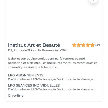
Institut Art et Beauté
427
137, Route de Thionville
Bonnevoie L-2611
Isabel et son équipe conjuguent parfaitement beauté,
relaxation et bien-être. Les meilleures marques esthétiques et
cosmétiques ainsi que la technolo...
LPG ABONNEMENTS
Die Vorteile der LPG-Technologie Die kombinierte Massage und Saugwirkung des LPG Cellu M6 Medical bietet 100 % natürliche Schlankheits-, Anti-Aging- und therapeutische Lösungen durch schmerzfreie Massagen, die die zellulären Mechanismen auf natürliche Weise reaktivieren und verschiedene Vorteile bieten, die auf Ihre spezifischen Bedürfnisse zugeschnitten sind. Ästhetische Vorteile: Reduziert Cellulite, wobei das "Orangenhaut"-Erscheinungsbild allmählich verschwindet und die Haut wieder glatt und fest erscheint. Harmonisiert die Silhouette. Strafft und verbessert das Hautbild. Reduziert das Erscheinungsbild von Narben, Transplantaten und Verbrennungen. Therapeutische Vorteile: Verbessert die Lymph- und Blutzirkulation. Fördert die postoperative Genesung. Erzeugt eine entspannende Wirkung. Reduziert Muskelschmerzen. Lindert schwere Beine und geschwollene Knöchel. Bereitet den Körper auf körperliche Anstrengung vor. Erleichtert die Erholung nach dem Training: Muskelkater usw. Behandelt sportbedingte Beschwerden: Sehnenentzündungen, Muskelverletzungen usw. Sorgt für Entspannung und Muskelentspannung. Geschulte Praktiker: Carla Lisete Carla Marie Francesca Kümmern Sie sich noch heute um Ihren Körper und Ihre Schönheit mit der LPG-Technologie, um Ihre Haut und Ihren Körper für die kommenden Jahre vorzubereiten.
LPG SEANCES INDIVIDUELLES
Die Vorteile der LPG-Technologie Die kombinierte Massage und Saugwirkung des LPG Cellu M6 Medical bietet 100 % natürliche Schlankheits-, Anti-Aging- und therapeutische Lösungen durch schmerzfreie Massagen, die die zellulären Mechanismen auf natürliche Weise reaktivieren und verschiedene Vorteile bieten, die auf Ihre spezifischen Bedürfnisse zugeschnitten sind. Ästhetische Vorteile: Reduziert Cellulite, wobei das "Orangenhaut"-Erscheinungsbild allmählich verschwindet und die Haut wieder glatt und fest erscheint. Harmonisiert die Silhouette. Strafft und verbessert das Hautbild. Reduziert das Erscheinungsbild von Narben, Transplantaten und Verbrennungen. Therapeutische Vorteile: Verbessert die Lymph- und Blutzirkulation. Fördert die postoperative Genesung. Erzeugt eine entspannende Wirkung. Reduziert Muskelschmerzen. Lindert schwere Beine und geschwollene Knöchel. Bereitet den Körper auf körperliche Anstrengung vor. Erleichtert die Erholung nach dem Training: Muskelkater usw. Behandelt sportbedingte Beschwerden: Sehnenentzündungen, Muskelverletzungen usw. Sorgt für Entspannung und Muskelentspannung. Geschulte Praktiker: Carla Lisete Carla Marie Francesca Kümmern Sie sich noch heute um Ihren Körper und Ihre Schönheit mit der LPG-Technologie, um Ihre Haut und Ihren Körper für die kommenden Jahre vorzubereiten.
Cryo-line