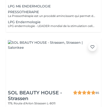
LPG M6 ENDERMOLOGIE
PRESSOTHERAPIE
La Pressothérapie est un procédé amincissant qui permet de traiter les problèmes de rétention d'eau, de circulation sanguine, et soulagé les jambes lourdes. Cette technique mécanique agit comme un drainage lymphatique. Nous utilisons un appareil de Pressothérapie qui opére un massage par compression et décompression. Les alvéoles des accessoires se remplissent d'air à un rythme varié et exercent des pressions multiples et douces sur les parties traitées.
LPG Endermologie
LPG endermologie - LEADER mondial de la stimulation cellulaire! Une triple action simultanée en un seul et meme traitement: - raffermir la peau, redensification naturelle du derme (collagène, élastine, acide hyaluronique endogènes) - lisser la peau d'orange - déstocker les graisses résistantes&localisées +70% Des résultats visibles dès la 3-em séance
SOL BEAUTY HOUSE -
85
Strassen
179, Route d'Arlon
Strassen L-8011