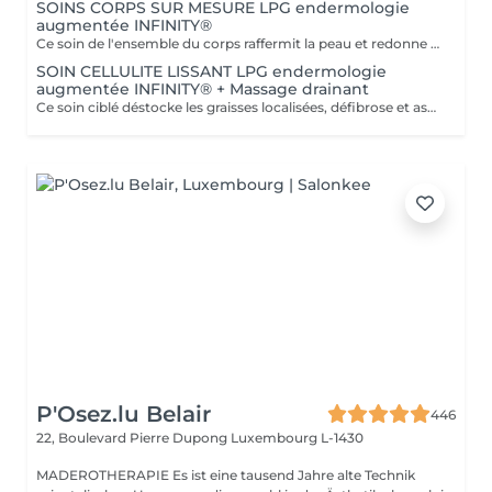
SOINS CORPS SUR MESURE LPG endermologie
augmentée INFINITY®
Ce soin de l'ensemble du corps raffermit la peau et redonne du galbe aux courbes pour retrouver une silhouette resculptée et plus ferme tout en procurant un grand moment de bien-être. DESTOCKE les graisses Grâce à la nouvelle tête de traitement brevetée Alliance, endermologie® permet de cibler et d'affiner les zones rebelles à lexercice et à l'hygiène alimentaire (bras, dos, ventre, taille, cuisses..) tout en s'adaptant précisément aux besoins de chaque peau. LISSE la cellulite La cellulite, qui touche 90 % des femmes même les plus minces et les plus sportives, résulte à la fois dun stockage de graisses dans les adipocytes (cellules graisseuses) et dune rétention d'eau tout autour. RAFFERMIT la peau Variations de poids, grossesses, temps qui passe la peau perd progressivement de sa tonicité et de sa souplesse. Même si ce relâchement cutané concerne tout le corps, certaines zones y sont plus sensibles : intérieur des cuisses, ventre, bras, etc
SOIN CELLULITE LISSANT LPG endermologie
augmentée INFINITY® + Massage drainant
Ce soin ciblé déstocke les graisses localisées, défibrose et assouplit les tissus pour traiter efficacement la cellulite adipeuse et fibreuse tout en procurant un grand moment de bien-être. 40 minutes LPG + 10 minutes de massage drainant/amincissant sur l'avant des jambes.
P'Osez.lu Belair
446
22, Boulevard Pierre Dupong
Luxembourg L-1430
MADEROTHERAPIE Es ist eine tausend Jahre alte Technik