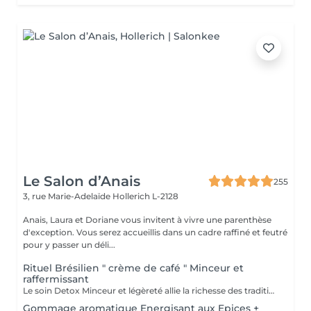
Le Salon d’Anais
255
3, rue Marie-Adelaïde
Hollerich L-2128
Anais, Laura et Doriane vous invitent à vivre une parenthèse
d'exception. Vous serez accueillis dans un cadre raffiné et feutré
pour y passer un déli...
Rituel Brésilien " crème de café " Minceur et
raffermissant
Le soin Detox Minceur et légèreté allie la richesse des traditions et pharmacopées brésiliennes et indiennes. Les mouvements vont, de façon alternatives, oxygéner et les drainer les tissus afin de raffermir et detoxifier le corps et le mental. Ce soin est pratiqué avec la Crème de Café Minceur, l'Huile Ayurvédique et un enveloppement personnalisé. * Possibilité de faire un abonnement 5+ 1 offert
Gommage aromatique Energisant aux Epices +