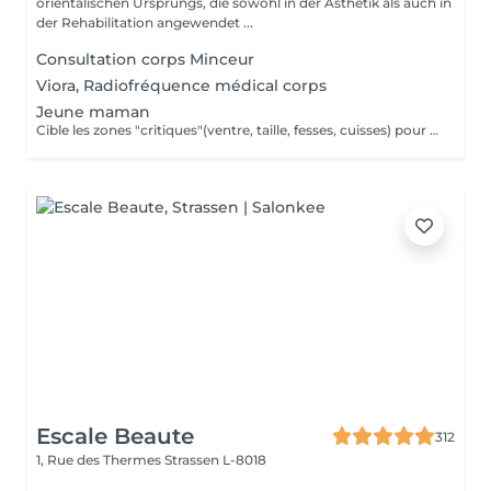
orientalischen Ursprungs, die sowohl in der Ästhetik als auch in
der Rehabilitation angewendet ...
Consultation corps Minceur
Viora, Radiofréquence médical corps
Jeune maman
Cible les zones "critiques"(ventre, taille, fesses, cuisses) pour retrouver une silhouette harmonieuse après l'arrivée de bébé tout en apportant une véritable sensation de bien-être.
Escale Beaute
312
1, Rue des Thermes
Strassen L-8018