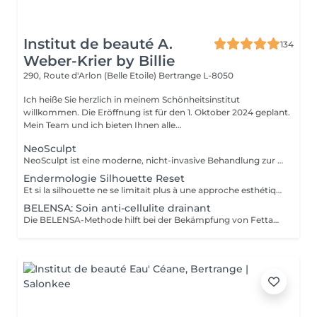
Institut de beauté A.
134
Weber-Krier by Billie
290, Route d'Arlon (Belle Etoile)
Bertrange L-8050
Ich heiße Sie herzlich in meinem Schönheitsinstitut
willkommen. Die Eröffnung ist für den 1. Oktober 2024 geplant.
Mein Team und ich bieten Ihnen alle...
NeoSculpt
NeoSculpt ist eine moderne, nicht-invasive Behandlung zur gezielten Körperformung, Muskelstärkung und Fettreduktion. Durch hochintensive elektromagnetische Impulse werden tiefe Muskelkontraktionen ausgelöst, die mit herkömmlichem Training kaum erreichbar sind. Eine Sitzung entspricht mehreren tausend effektiven Muskelkontraktionen und hilft dabei: Muskeln sichtbar zu definieren und aufzubauen Fett zu reduzieren die Körperkontur zu verbessern Die Behandlung ist schmerzfrei, sicher und erfordert keine Ausfallzeit. NeoSculpt eignet sich ideal für Bauch, Gesäß, Beine und Arme sowohl für Frauen als auch für Männer.
Endermologie Silhouette Reset
Et si la silhouette ne se limitait plus à une approche esthétique, mais s'envisageait à travers le prisme du bien-être global ? Avec Silhouette Reset, LPG® dévoile un nouveau soin signature endermologie® qui réinvente les codes de la minceur en intégrant pleinement les interactions corps-esprit. Conçu comme un véritable reset corporel, ce protocole de 55 minutes agit sur les tensions nerveuses, stimule les circulations et accompagne la libération des déséquilibres liés au stress, au sommeil et à la digestion. Dans un contexte où ces facteurs influencent directement l'harmonie corporelle, le soin vise à restaurer un fonctionnement physiologique plus fluide et équilibré. Au cur du protocole, la technologie CELLU M6 INFINITY® s'associe à un modelage manuel expert, créant une synergie entre stimulation mécanique de précision et approche sensorielle. Cette double action permet une prise en charge à la fois ciblée et globale des tissus et des volumes. Fruit de plus de 40 ans d'expertise, Silhouette Reset illustre l'émergence d'une nouvelle esthétique thérapeutique : une minceur qui n'est plus une finalité isolée, mais la conséquence visible d'un mieux-être profond et durable. Disponible exclusivement dans les centres équipés CELLU M6 INFINITY®, le nouveau soin Silhouette Reset est à découvrir dès maintenant.
BELENSA: Soin anti-cellulite drainant
Die BELENSA-Methode hilft bei der Bekämpfung von Fettablagerungen, insbesondere im Bauch-, Oberschenkel- und Hüftbereich, und glättet das Erscheinungsbild der Orangenhaut. Das beste Ergebnis wird bei der Behandlung erzielt (1-2 x pro Woche für 2-3 Wochen, dann 1 x pro Woche -> INSGESAMT 10 Sitzungen) und dann 1-2 x pro Monat zur Erhaltung.