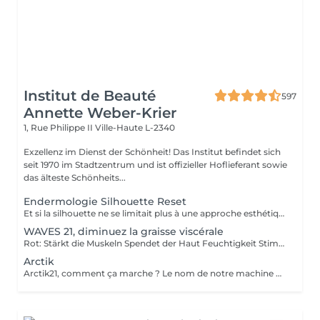
Institut de Beauté
597
Annette Weber-Krier
1, Rue Philippe II
Ville-Haute L-2340
Exzellenz im Dienst der Schönheit! Das Institut befindet sich
seit 1970 im Stadtzentrum und ist offizieller Hoflieferant sowie
das älteste Schönheits...
Endermologie Silhouette Reset
Et si la silhouette ne se limitait plus à une approche esthétique, mais s'envisageait à travers le prisme du bien-être global ? Avec Silhouette Reset, LPG® dévoile un nouveau soin signature endermologie® qui réinvente les codes de la minceur en intégrant pleinement les interactions corps-esprit. Conçu comme un véritable reset corporel, ce protocole de 55 minutes agit sur les tensions nerveuses, stimule les circulations et accompagne la libération des déséquilibres liés au stress, au sommeil et à la digestion. Dans un contexte où ces facteurs influencent directement l'harmonie corporelle, le soin vise à restaurer un fonctionnement physiologique plus fluide et équilibré. Au cur du protocole, la technologie CELLU M6 INFINITY® s'associe à un modelage manuel expert, créant une synergie entre stimulation mécanique de précision et approche sensorielle. Cette double action permet une prise en charge à la fois ciblée et globale des tissus et des volumes. Fruit de plus de 40 ans d'expertise, Silhouette Reset illustre l'émergence d'une nouvelle esthétique thérapeutique : une minceur qui n'est plus une finalité isolée, mais la conséquence visible d'un mieux-être profond et durable. Disponible exclusivement dans les centres équipés CELLU M6 INFINITY®, le nouveau soin Silhouette Reset est à découvrir dès maintenant.
WAVES 21, diminuez la graisse viscérale
Rot: Stärkt die Muskeln Spendet der Haut Feuchtigkeit Stimuliert die Abwehrkräfte Waves 21 erweitert das Gerätesortiment und vervollständigt die Anwendungsmöglichkeiten. Neben der bekannten Kältebehandlung und den Farbeffekten wurde eine einzigartige Behandlung hinzugefügt. Diese Behandlung arbeitet mit einer vom Körper gut wahrgenommenen Wellenform und speziellen Frequenzen, die mit den vom Körper bei verschiedenen täglichen Aktivitäten abgegebenen Frequenzen synergetisch interagieren. Wohlbefinden stellt sich daher nicht nur physisch im Bereich der Schönheitsprobleme ein, sondern auch energetisch, mit einem starken Gefühl der inneren Wiederherstellung des Gleichgewichts, das alle Körperfunktionen Tag für Tag verbessert und stärkt. Die kombinierte Wirkung der beiden Techniken ermöglicht es uns, bereits ab der ersten Anwendung sichtbare und spürbare Ergebnisse zu erzielen auf angenehme und nicht-invasive Weise.
Arctik
Arctik21, comment ça marche ? Le nom de notre machine est particulièrement représentatif de son fonctionnement. Il provient du cercle polaire arctique, le seul endroit au monde où deux grands phénomènes naturels se côtoient malgré leur caractère opposé : le soleil de minuit et les glaces éternelles. De la même manière, lArctik21 allie le chaud et le froid en associant des infrarouges et une température pouvant aller jusquà -20° C. Dans quels traitements esthétiques lArctik21 intervient ? Les effets de notre machine sont particulièrement visibles lors des traitements esthétiques suivants : Adiposité localisée-Cellulite-Drainage lymphatique et veineux-Remodelage et tonification-Vieillissement prématuré de la peau-Vergetures-Relâchement des tissus- Actions: Atténuer les sensations de mal-être-Réduire les gonflements-Bloquer les impulsions nerveuses désagréables provenant des articulations et des muscles- Induire une vidange progressive des cellules adipeuses par induction du processus dapoptose, avec un effet de remodelage local et lélimination des lipides dans la zone traitée Améliorer les capillaires, lhypoderme, le derme et la musculature grâce à lélimination des résidus métaboliques et du stress accumulé Stimuler laction des fibroblastes en augmentant la synthèse reproductive de nouvelles fibres de collagène et délastine, avec une augmentation évidente de la densité dermique et un raffermissement cutané progressif