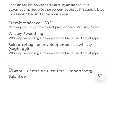
Le salon Sol' Nails&Store est votre rayon de beauté à
Luxembourg. Notre équipe est composée de PROspécialistes
ukrainiens. Chacun d'entre nous a plus...
Première séance : -50 %
Perdez jusqu'à 1,5 cm en quelques séances ! Whiskey Swaddling - Une expérience de soin corporel luxueuse en institut Envie de vous faire plaisir tout en obtenant de vrais résultats ? Notre soin Whiskey Swaddling est bien plus qu'un simple enveloppement corporel : c'est un rituel complet conçu pour détoxifier, tonifier et nourrir votre peau en profondeur. Nous adaptons l'enveloppement à vos besoins à l'aide de formules riches en actifs, puis nous vous enveloppons dans des bandages, un film et de la chaleur pour optimiser les résultats. Le doux contraste de température, associé à des actifs puissants, fait des merveilles, et les résultats parlent d'eux-mêmes : Bienfaits : Détoxification du corps et perte de centimètres Une peau plus ferme et plus lisse Amélioration de la tonicité et de la circulation Envie d'enrichir votre expérience ? Ajoutez un soin du visage pendant l'enveloppement et un massage de drainage lymphatique après celui-ci pour booster la détoxification, améliorer la circulation et doubler l'efficacité de votre soin. Faites de ce moment une expérience pour tout le corps !
Wiskey Swaddling
Whiskey Swaddling Une expérience luxueuse d'enveloppement corporel digne d'un spa Envie de vous faire plaisir tout en obtenant de véritables résultats ? Notre soin « Whiskey Swaddling » est bien plus qu'un simple enveloppement corporel : c'est un rituel complet conçu pour détoxifier, tonifier et nourrir votre peau en profondeur. Nous adaptons l'enveloppement à vos besoins à l'aide de formules riches en principes actifs, puis nous vous enveloppons dans des bandages, un film plastique et une source de chaleur pour optimiser les résultats. Le doux contraste de température, associé à des actifs puissants, fait des merveilles et les résultats parlent d'eux-mêmes : Bienfaits : Détoxification du corps et perte de centimètres Une peau plus ferme et plus lisse Amélioration de la tonicité et de la circulation sanguine
Soin du visage et enveloppement au whisky
(Vagheggi)
Whiskey Swaddling Une expérience luxueuse d'enveloppement corporel en spa Envie de vous faire plaisir tout en obtenant de véritables résultats ? Notre Whiskey Swaddling est bien plus qu'un simple enveloppement corporel : c'est un rituel complet conçu pour détoxifier, tonifier et nourrir votre peau en profondeur. Nous adaptons l'enveloppement à vos besoins à l'aide de formules riches en principes actifs, puis nous vous enveloppons dans des bandages, un film plastique et une source de chaleur pour optimiser les résultats. Le doux contraste de température, associé à des actifs puissants, fait des merveilles et les résultats parlent d'eux-mêmes : Bienfaits : Détoxification du corps et perte de centimètres Une peau plus ferme et plus lisse Amélioration de la tonicité et de la circulation sanguine Envie d'enrichir votre expérience ? Pendant que votre corps se détend, pourquoi ne pas prendre soin de votre visage également ? Nous vous recommandons un soin du visage nourrissant utilisant les produits de soin professionnels Vagheggi.