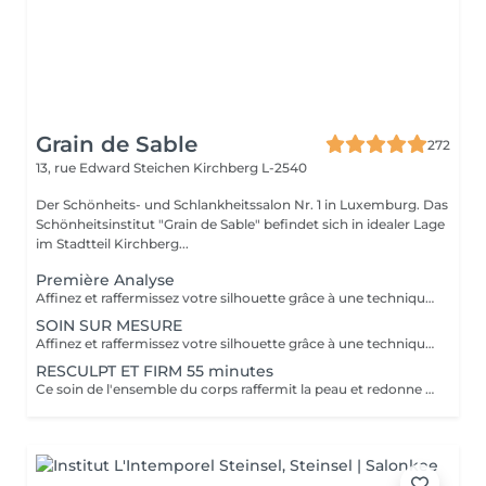
Grain de Sable
272
13, rue Edward Steichen
Kirchberg L-2540
Der Schönheits- und Schlankheitssalon Nr. 1 in Luxemburg. Das
Schönheitsinstitut "Grain de Sable" befindet sich in idealer Lage
im Stadtteil Kirchberg...
Première Analyse
Affinez et raffermissez votre silhouette grâce à une technique de palper-rouler associée à un système d'aspiration. La dernière génération, le Cellu M6 INFINITY est un programme de soins basés sur la technique " Endermologie ", permettant de stimuler la circulation et les tissus de la peau en profondeur grâce à un système mécanique de palper-rouler. Associant confort et efficacité, cette technique, très proche d'un massage manuel, assouplit les tissus, améliore la circulation veineuse et lymphatique et permet une meilleure élimination des toxines. Les soins du corps Cellu M6 INFINITY permettent de : - déstocker les graisses - lisser la cellulite - raffermir la peau - retrouver des jambes légères
SOIN SUR MESURE
Affinez et raffermissez votre silhouette grâce à une technique de palper-rouler associée à un système d'aspiration. La dernière génération, le Cellu M6 INFINITY est un programme de soins basés sur la technique " Endermologie ", permettant de stimuler la circulation et les tissus de la peau en profondeur grâce à un système mécanique de palper-rouler. Associant confort et efficacité, cette technique, très proche d'un massage manuel, assouplit les tissus, améliore la circulation veineuse et lymphatique et permet une meilleure élimination des toxines. Les soins du corps Cellu M6 INFINITY permettent de : - déstocker les graisses - lisser la cellulite - raffermir la peau - retrouver des jambes légères
RESCULPT ET FIRM 55 minutes
Ce soin de l'ensemble du corps raffermit la peau et redonne du galbe aux courbes pour retrouver une silhouette resculptée et plus ferme tout en procurant un grand moment de bien-être.