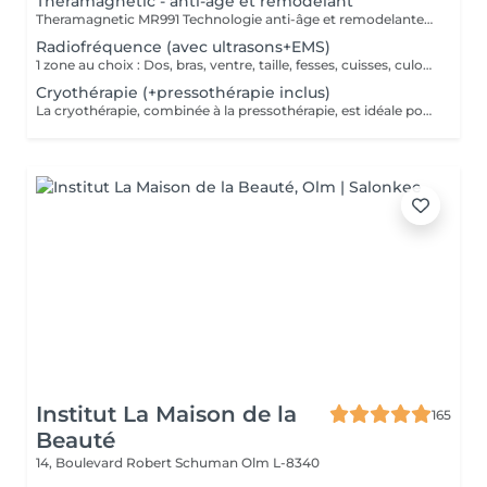
Théramagnetic - anti-âge et remodelant
Theramagnetic MR991 Technologie anti-âge et remodelante pour le corps et le visage Le Theramagnetic est un soin non-invasif alliant endomassage mécanique et champs magnétiques pulsés à résonance stochastique (CMPS). Cette technologie brevetée, D.E.S., stimule intensément la régénération cellulaire, améliore la circulation sanguine et lymphatique, et restaure visiblement l'élasticité de la peau. Endomassage Mécanique (MRM) : grâce à deux rouleaux motorisés et une aspiration douce, il reproduit un massage profond qui déstocke les graisses, raffermit les tissus et favorise un drainage naturel. Champs magnétiques pulsés (CMPS) : ils envoient des micro-courants qui relancent l'activité cellulaire, améliorent l'oxygénation, éliminent les toxines et boostent la production de collagène et d'élastine. Résultat : une peau plus lisse, plus lumineuse, dès les premières séances. Des résultats mesurables dès la 1ère séance : Jusqu'à -9,7 cm de tour de taille* +52,65 % d'activité des fibroblastes (cellules de régénération) Visage & Corps : le Theramagnetic s'adapte aux différentes zones, y compris le visage et le cou, pour un effet liftant et anti-âge immédiat. Recommandation : une cure de 7 séances, à raison de 1 à 2 séances par semaine, pour des résultats durables et visibles (raffermissement, réduction des rides, amélioration de la silhouette, drainage).
Radiofréquence (avec ultrasons+EMS)
1 zone au choix : Dos, bras, ventre, taille, fesses, cuisses, culotte de cheval, etc. La technologie ondes électromagnétiques par radiofréquence provoque la rotation des molécules d'eau et génère le réchauffement des tissus cutanés et sous-cutanés. Cette chaleur a pour effet de stimuler le métabolisme, provoquant un ensemble de réactions qui accélère le processus d'élimination des graisses tenaces.
Cryothérapie (+pressothérapie inclus)
La cryothérapie, combinée à la pressothérapie, est idéale pour traiter la cellulite, les douleurs et inflammations. Ce soin par le froid favorise la récupération physique, améliore la circulation et raffermit la peau. En plus de tonifier les tissus et éliminer les capitons, la cryothérapie procure un moment de relaxation grâce à la production d'endorphines stimulée par le froid.
Institut La Maison de la
165
Beauté
14, Boulevard Robert Schuman
Olm L-8340