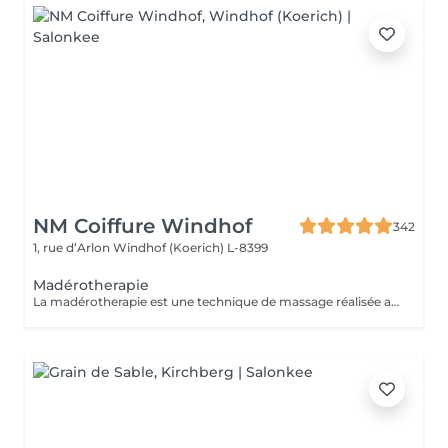
NM Coiffure Windhof
342
1, rue d’Arlon
Windhof (Koerich) L-8399
Madérotherapie
La madérotherapie est une technique de massage réalisée avec des instruments en bois spécialement éllaboré affin de sculpter , tonifier votre corps. Naturelle et non invasive, celle- ci offre des résultats visibles et surtout durable dans le temps. Ses bienfaits : - Réduction de la cellulite - Grande amélioration de la circulation sanguine et lymphatique - Raffermissement de la peau - Diminution des tensions musculaires - Remodelage de la silhouette