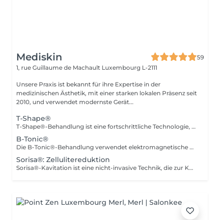
Mediskin
59
1, rue Guillaume de Machault
Luxembourg L-2111
Unsere Praxis ist bekannt für ihre Expertise in der
medizinischen Ästhetik, mit einer starken lokalen Präsenz seit
2010, und verwendet modernste Gerät...
T-Shape®
T-Shape®-Behandlung ist eine fortschrittliche Technologie, die in der medizinischen Ästhetik verwendet wird, um den Körper zu formen und die Haut zu straffen. Sie kombiniert multipolare Radiofrequenz und LLLT-Laser, die intensive Wärme in den Bindegeweben, einschließlich der fibrösen Septen, erzeugen. Die gleichzeitige Vakuum-Saugfunktion führt zu einer sofortigen Erhöhung der Blutzirkulation und des Lymphabflusses, die beide für die Verbesserung von Fettansammlungen wesentlich sind. Vorteile: -Hautstraffung -Reduzierung von Falten und Narben -Verbesserung der Hautstruktur Gegenanzeigen: -Nicht empfohlen für schwangere oder stillende Frauen Während der ersten Sitzung werden wir gemeinsam Ihre Ziele festlegen und die für Ihre Haut am besten geeignete Behandlung bestimmen. Bei Fragen kontaktieren Sie uns oder buchen Sie einen kostenlosen Beratungstermin
B-Tonic®
Die B-Tonic®-Behandlung verwendet elektromagnetische Stimulation, um Muskeln zu straffen und Fettgewebe zu reduzieren, was eine geformte Silhouette und sichtbar festere und straffere Haut bietet. Das Mediskin-Zentrum in Luxemburg ist mit der leistungsstärksten B-Tonic®-Maschine ausgestattet. Eine 30-minütige Sitzung entspricht 36.000 Bauchmuskelkontraktionen (Crunches oder Kniebeugen). Vorteile: -Muskelstraffung. -Reduktion von Fettgewebe. -Verbesserung der Hautfestigkeit und -straffheit. Verfahren: -Ein elektromagnetisches Stimulationsgerät wird verwendet, um Muskeln und Fettgewebe zu behandeln. Anpassungsfähigkeit: -B-Tonic® ist für alle Hauttypen geeignet. Gegenanzeigen: -Nicht empfohlen für schwangere Frauen. Während der ersten Sitzung werden wir gemeinsam Ihre Ziele festlegen und die Anzahl der benötigten Sitzungen bestimmen. Für optimale Ergebnisse empfehlen wir ein Programm von 8 Sitzungen, mit zwei Sitzungen pro Woche. Bei Fragen kontaktieren Sie uns oder buchen Sie einen kostenlosen Beratungstermin
Sorisa®: Zellulitereduktion
Sorisa®-Kavitation ist eine nicht-invasive Technik, die zur Körperformung und Reduktion von lokalisiertem Fett verwendet wird. Sie verwendet hochfrequenten Ultraschall (40 kHz), um Fettzellen zu zielen und abzubauen, ohne das umliegende Gewebe zu beschädigen. Diese Methode ist eine effektive Alternative zur chirurgischen Fettabsaugung. Vorteile: -Hautstraffung und -schlankung. -Hervorragende Alternative zur chirurgischen Fettabsaugung. Gegenanzeigen: -Nicht empfohlen für schwangere Frauen. -Herzschrittmacher: Personen mit Herzschrittmachern sollten diese Behandlung aufgrund möglicher Interferenzen mit dem Gerät nicht durchführen lassen. -Prothesen und Implantate: Personen mit Metallprothesen oder Implantaten im Behandlungsbereich sollten die Kavitation vermeiden. Während der ersten Sitzung werden wir gemeinsam Ihre Ziele festlegen und die für Ihre Haut am besten geeignete Behandlung bestimmen. Bei Fragen kontaktieren Sie uns oder buchen Sie einen kostenlosen Beratungstermin