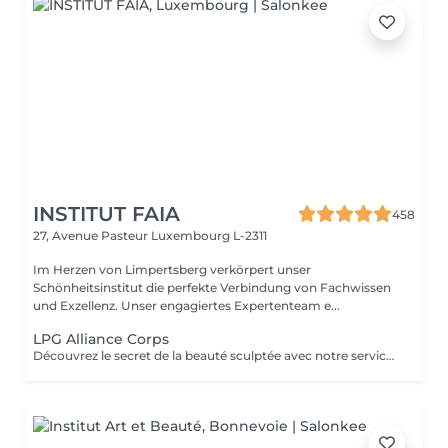
INSTITUT FAIA
458
27, Avenue Pasteur
Luxembourg L-2311
Im Herzen von Limpertsberg verkörpert unser
Schönheitsinstitut die perfekte Verbindung von Fachwissen
und Exzellenz. Unser engagiertes Expertenteam e...
LPG Alliance Corps
Découvrez le secret de la beauté sculptée avec notre service LPG Endermologie. Cette technologie de pointe est votre alliée pour une silhouette redessinée et une peau radieuse. Les soins Endermologie stimulent naturellement la production de collagène et d'élastine, réduisent l'aspect de la cellulite et raffermissent votre peau. Les résultats sont visibles dès les premières séances, vous laissant avec une confiance et une élégance accrues. Révélez votre beauté intérieure avec une silhouette plus harmonieuse. Optez pour le bien-être et la beauté, choisissez LPG Endermologie dès aujourd'hui.