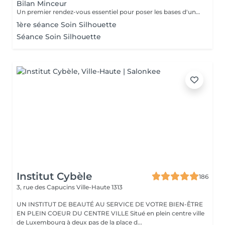
Bilan Minceur
Un premier rendez-vous essentiel pour poser les bases d'un accompagnement efficace et personnalisé. Lors de ce bilan, nous analysons votre morphologie, vos habitudes, votre hygiène de vie et vos objectifs. Cela nous permet de comprendre les causes profondes de vos difficultés et de définir ensemble un programme adapté : soins, fréquence, conseils, cosmétique, hygiène de vie. Objectif : construire un plan minceur global, réaliste et efficace, en lien avec votre corps et vos besoins.
1ère séance Soin Silhouette
Séance Soin Silhouette
Institut Cybèle
186
3, rue des Capucins
Ville-Haute 1313
UN INSTITUT DE BEAUTÉ AU SERVICE DE VOTRE BIEN-ÊTRE
EN PLEIN COEUR DU CENTRE VILLE Situé en plein centre ville
de Luxembourg à deux pas de la place d...