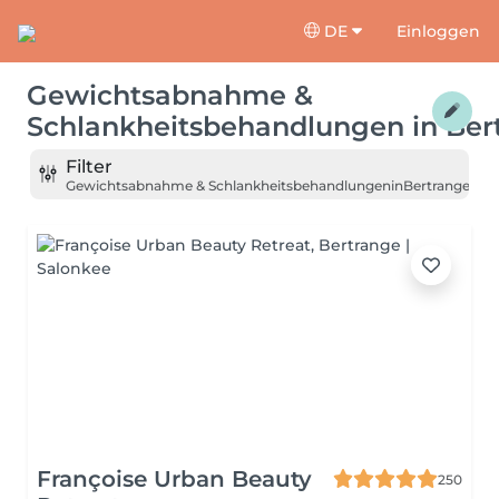
DE
Einloggen
Gewichtsabnahme &
Schlankheitsbehandlungen
in
Ber
Filter
Gewichtsabnahme & Schlankheitsbehandlungen
in
Bertrange
Françoise Urban Beauty
250