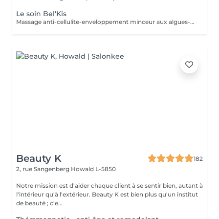
Le soin Bel'Kis
Massage anti-cellulite-enveloppement minceur aux algues-application de gel cryogène. La légende désigne Belkis (la reine de Saba) d'allure souple et élégante, comme l'un des symboles de la beauté. Le soin Belkis est un soin spécifique minceur complet : amincissant-raffermissant-drainant, à base d'huiles essentielles de citron et cyprès, caféine et algues laminaires. Soin très puissant car au maximum de concentration des huiles essentielles autorisés.
Beauty K
182
2, rue Sangenberg
Howald L-5850
Notre mission est d'aider chaque client à se sentir bien, autant à
l'intérieur qu'à l'extérieur. Beauty K est bien plus qu'un institut
de beauté ; c'e...