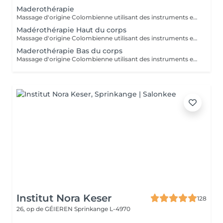
Maderothérapie
Massage d'origine Colombienne utilisant des instruments en bois naturel pour remodeler le corps, briser les graisses, stimuler le système lymphatique et lisser la peau. Cette méthode non invasive cible la cellulite ( cuisse , ventre, bras ) et raffermie la silhouette.
Madérothérapie Haut du corps
Massage d'origine Colombienne utilisant des instruments en bois naturel pour remodeler le corps, briser les graisses, stimuler le système lymphatique et lisser la peau. Cette méthode non invasive cible la cellulite ( cuisse , ventre, bras ) et raffermie la silhouette.
Maderothérapie Bas du corps
Massage d'origine Colombienne utilisant des instruments en bois naturel pour remodeler le corps, briser les graisses, stimuler le système lymphatique et lisser la peau. Cette méthode non invasive cible la cellulite ( cuisse , ventre, bras ) et raffermie la silhouette.
Institut Nora Keser
128
26, op de GÉIEREN
Sprinkange L-4970