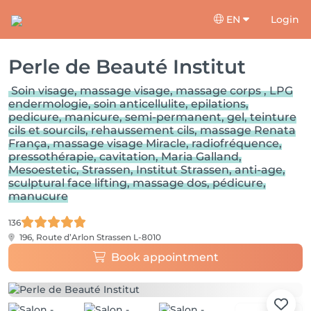
EN
Login
Perle de Beauté Institut
Soin visage, massage visage, massage corps , LPG
endermologie, soin anticellulite, epilations,
pedicure, manicure, semi-permanent, gel, teinture
cils et sourcils, rehaussement cils, massage Renata
França, massage visage Miracle, radiofréquence,
pressothérapie, cavitation, Maria Galland,
Mesoestetic, Strassen, Institut Strassen, anti-age,
sculptural face lifting, massage dos, pédicure,
manucure
136
196, Route d’Arlon
Strassen L-8010
Book appointment