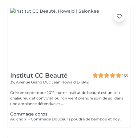
Institut CC Beauté
263
37, Avenue Grand Duc Jean
Howald L-1842
Créé en septembre 2012, notre institut de beauté est un lieu
chaleureux et convivial, où l'on vient prendre soin de soi dans
une ambiance détendue et ...
Gommage corps
Au choix; - Gommage Douceur ( poudre de bambou et noyaux d'abricot ; grade 1 / doux ) - Gommage Gourmand ( nourrissant aux 2 sucres : grade 2 / médium ) - Gommage Marin (réminéralisant au sel marin et aux algues ; grade 3 / Fort )