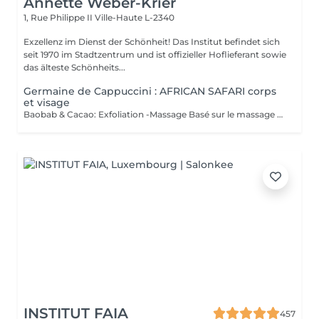
Annette Weber-Krier
1, Rue Philippe II
Ville-Haute L-2340
Exzellenz im Dienst der Schönheit! Das Institut befindet sich
seit 1970 im Stadtzentrum und ist offizieller Hoflieferant sowie
das älteste Schönheits...
Germaine de Cappuccini : AFRICAN SAFARI corps
et visage
Baobab & Cacao: Exfoliation -Massage Basé sur le massage Hilotra de Madagascar, il combine des techniques ancestrales africaines et asiatiques pour générer une sensation de connexion avec la nature et un équilibre corporel. AFRICAN BLISS : Massage SWEET Maternity: Basé sur la technique du drainage lymphatique, ce rituel combine des mouvements ascendants et des mouvements enveloppants qui favorisent une sensation de légèreté et de confort immédiate dans les jambes Light Legs : Basé sur la technique du drainage lymphatique, ce rituel combine des mouvements ascendants et des mouvements enveloppants qui favorisent une sensation de légèreté et de confort immédiate dans les jambes
INSTITUT FAIA
457