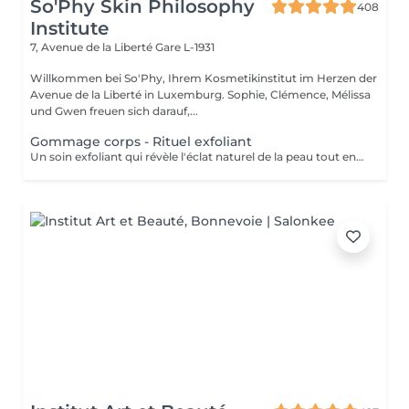
So'Phy Skin Philosophy
408
Institute
7, Avenue de la Liberté
Gare L-1931
Willkommen bei So'Phy, Ihrem Kosmetikinstitut im Herzen der
Avenue de la Liberté in Luxemburg. Sophie, Clémence, Mélissa
und Gwen freuen sich darauf,...
Gommage corps - Rituel exfoliant
Un soin exfoliant qui révèle l'éclat naturel de la peau tout en offrant un véritable moment de détente. Le gommage permet d'éliminer les cellules mortes, d'affiner le grain de peau et de laisser la peau plus douce et lumineuse. Selon vos préférences, vous pouvez choisir entre un gommage au savon noir, pour une exfoliation enveloppante et purifiante, ou un gommage à grains, pour une action plus tonique et efficace. La senteur sélectionnée accompagne l'ensemble du soin et prolonge l'expérience, avec la possibilité d'ajouter une huile de massage pour un moment encore plus enveloppant. La peau est douce, lisse et délicatement parfumée, le corps détendu et l'esprit apaisé. Un soin idéal pour préparer la peau, la sublimer ou simplement s'offrir un moment pour soi.