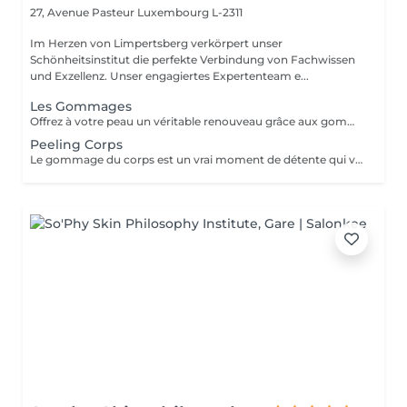
27, Avenue Pasteur
Luxembourg L-2311
Im Herzen von Limpertsberg verkörpert unser
Schönheitsinstitut die perfekte Verbindung von Fachwissen
und Exzellenz. Unser engagiertes Expertenteam e...
Les Gommages
Offrez à votre peau un véritable renouveau grâce aux gommages corps Gemology. Enrichis en extraits minéraux précieux et en ingrédients naturels, ils exfolient en douceur, éliminent les cellules mortes et révèlent l'éclat de la peau. Leur texture sensorielle et leurs parfums délicats transforment l'exfoliation en un rituel de bien-être luxueux. Résultat : une peau lisse, douce, parfaitement préparée à recevoir les soins suivants.
Peeling Corps
Le gommage du corps est un vrai moment de détente qui va permettre à la peau de se débarrasser de ses inégalités et de retrouver une peau toute douce. Ce soin est parfait juste avant d'aller au soleil pour permettre à la peau de mieux bronzer.