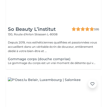
So Beauty L’institut
595
130, Route d'Arlon
Strassen L-8008
Depuis 2019, nos esthéticiennes qualifiées et passionnées vous
accueillent dans un véritable écrin de douceur, entièrement
dédié à votre bien-être et ...
Gommage corps (douche comprise)
Le gommage du corps est un vrai moment de détente qui va permettre à la peau de se débarrasser de ses inégalités et de retrouver une peau toute douce. Ce soin est parfait juste avant d'aller au soleil pour permettre à la peau de mieux bronzer.