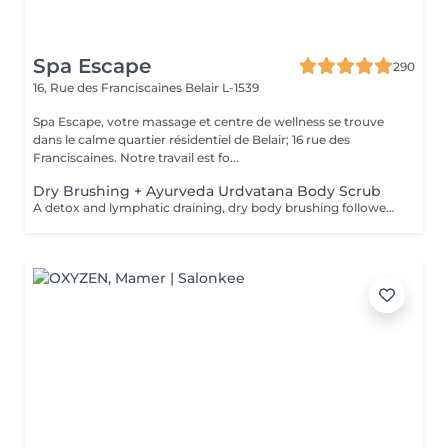
Spa Escape
290
16, Rue des Franciscaines
Belair L-1539
Spa Escape, votre massage et centre de wellness se trouve
dans le calme quartier résidentiel de Belair; 16 rue des
Franciscaines. Notre travail est fo...
Dry Brushing + Ayurveda Urdvatana Body Scrub
A detox and lymphatic draining, dry body brushing followed by an Ayurveda- Urdvatana Body scrub. This is concluded by a luke-warm shower followed by a full body application of a organic, detox body oil to continue the elimination of toxins from your body.