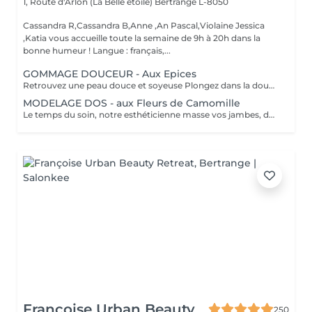
1, Route d'Arlon (La Belle étoile)
Bertrange L-8050
Cassandra R,Cassandra B,Anne ,An Pascal,Violaine Jessica
,Katia vous accueille toute la semaine de 9h à 20h dans la
bonne humeur ! Langue : français,...
GOMMAGE DOUCEUR - Aux Epices
Retrouvez une peau douce et soyeuse Plongez dans la douceur tropicale dIndonésie à travers les notes épicées des huiles essentielles de Girofle et de Muscade. Ce gommage aux effluves chauds et naturels vous transporte tout en exfoliant délicatement votre peau : elle est douce, lumineuse et satinée.
MODELAGE DOS - aux Fleurs de Camomille
Le temps du soin, notre esthéticienne masse vos jambes, des orteils à la taille dans un mouvement tonique qui active la microcirculation et leurs procure un confort sans précédent. Bénéfices : Vos jambes retrouvent fraicheur et légèreté.
Françoise Urban Beauty
250