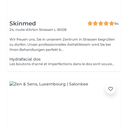
Skinmed
94
24, route d'Arlon
Strassen L-8008
Wir freuen uns, Sie in unserem Zentrum in Strassen begrüßen
zu dürfen. Unser professionnelles Ästhétikteam wird Sie bei
Ihren Behandlungen perfekt b...
Hydrafacial dos
Les boutons d'acné et imperfections dans le dos sont souvent présents chez les adolescents, jeunes adultes ou encore chez les personnes présentant des problèmes hormonaux. Leur apparition s'explique par le même phénomène que les imperfections du visage : une accumulation de sébum, peaux mortes, et une inflammation. HydraFacial est le seul traitement utilisant une technologie brevetée pour nettoyer, éliminer et hydrater. Les super sérums HydraFacial contiennent des ingrédients nutritifs pour une peau plus belle immédiatement. Le résultat : un nettoyage profond de la peau, une réhydratation, et une diminution des imperfections. Ce soin est composé d'un nettoyage, d'une exfoliation douce, d'une extraction et d'antioxydants.