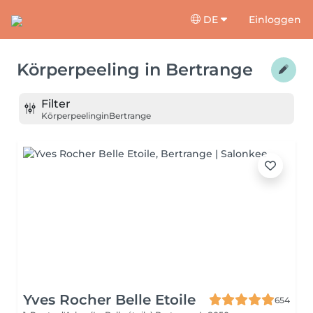
DE
Einloggen
Körperpeeling
in
Bertrange
Filter
Körperpeeling
in
Bertrange
Yves Rocher Belle Etoile
654