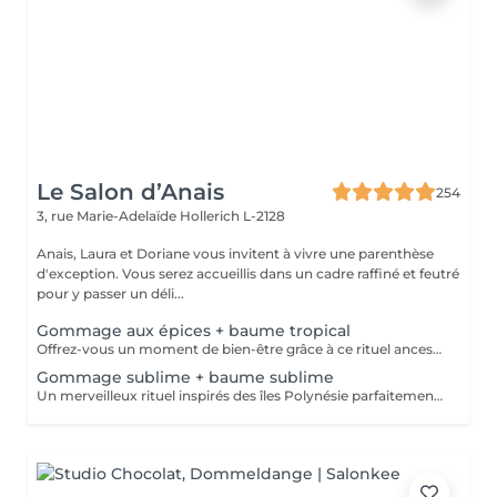
Le Salon d’Anais
254
3, rue Marie-Adelaïde
Hollerich L-2128
Anais, Laura et Doriane vous invitent à vivre une parenthèse
d'exception. Vous serez accueillis dans un cadre raffiné et feutré
pour y passer un déli...
Gommage aux épices + baume tropical
Offrez-vous un moment de bien-être grâce à ce rituel ancestral inspiré des recettes de beauté et soins de l'île de Java. Laissez-vous transporter par les délicates senteurs de ce soin énergisant à base d'épices et de sels de mer, et retrouvez une douce et satiné.
Gommage sublime + baume sublime
Un merveilleux rituel inspirés des îles Polynésie parfaitement adapté aux peaux même les plus sensibles. Cette préparation traditionnelle de Monoï, à base de fleurs de Tiaré macérées, de sucre, de poudre de noix de coco et de fruits de Noni, régénère la peau et éveille l'esprit.