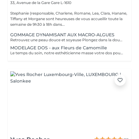
33, Avenue de la Gare
Gare L-1610
Stephanie (responsable, Charlene, Romane, Lea, Clara, Hanane,
Tiffany et Morgane sont heureuses de vous accueillir toute la
semaine de 9h30 à 18h dans...
GOMMAGE DYNAMISANT AUX MACRO-ALGUES
Retrouvez une peau douce et soyeuse Plongez dans la douceur tropicale dIndonésie à travers les notes épicées des huiles essentielles de Girofle et de Muscade. Ce gommage aux effluves chauds et naturels vous transporte tout en exfoliant délicatement votre peau : elle est douce, lumineuse et satinée.
MODELAGE DOS - aux Fleurs de Camomille
Le temps du soin, notre esthéticienne masse votre dos pour un confort sans précédent.