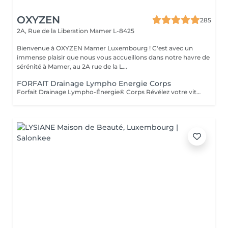
OXYZEN
285
2A, Rue de la Liberation
Mamer L-8425
Bienvenue à OXYZEN Mamer Luxembourg ! C'est avec un
immense plaisir que nous vous accueillons dans notre havre de
sérénité à Mamer, au 2A rue de la L...
FORFAIT Drainage Lympho Energie Corps
Forfait Drainage Lympho-Énergie® Corps Révélez votre vitalité Offrez à votre corps une véritable cure de bien-être grâce au Drainage Lympho-Énergie® Corps. Ce soin exclusif stimule l'énergie, détoxifie l'organisme, allège la silhouette et procure une sensation incomparable de légèreté et de vitalité. Forfait 5 Séances Régénération en douceur -5 séances de Drainage Lympho-Énergie® Corps. -Gestes doux et ciblés pour activer la circulation lymphatique. -Élimination progressive des toxines et réduction de la rétention d'eau. -Une expérience bien-être qui redonne confort et légèreté. Forfait 10 Séances Transformation en profondeur -10 séances de Drainage Lympho-Énergie® Corps. -Une cure complète pour renforcer le système lymphatique. -Affinement de la silhouette et élimination durable des impuretés. -Un voyage intérieur vers une vitalité retrouvée et un équilibre global. Ces forfaits sont adaptables à vos besoins et à votre rythme. Ils constituent également une formidable idée cadeau, idéale pour offrir bien-être, vitalité et légèreté à vos proches. Déconseillé aux femmes enceintes et en cas de contre-indication médicale (demander l'avis de votre médecin). Avertissement : Nos soins sont exclusivement dédiés au bien-être et à la relaxation. Ils ne remplacent pas un suivi médical et ne relèvent pas de la kinésithérapie.