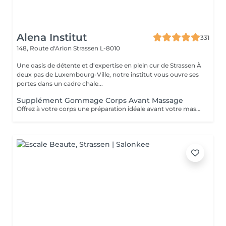
Alena Institut
331
148, Route d'Arlon
Strassen L-8010
Une oasis de détente et d'expertise en plein cur de Strassen À
deux pas de Luxembourg-Ville, notre institut vous ouvre ses
portes dans un cadre chale...
Supplément Gommage Corps Avant Massage
Offrez à votre corps une préparation idéale avant votre massage grâce à notre gommage corps exfoliant. Ce soin permet d'éliminer en douceur les cellules mortes, d'affiner le grain de peau et de stimuler la circulation, afin de maximiser les bienfaits du massage. La peau est plus lisse, plus douce et absorbe mieux les huiles et actifs utilisés pendant le massage.