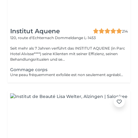
Institut Aquene
214
120, route d'Echternach
Dommeldange L-1453
Seit mehr als 7 Jahren verführt das INSTITUT AQUENE (in Parc
Hotel Alvisse****) seine Klienten mit seiner Effizienz, seinen
Behandlungsritualen und se...
Gommage corps
Une peau fréquemment exfoliée est non seulement agréable mais paraît aussi en meilleure santé, absorbe d'avantage les agents hydratants, est plus souple et reste jeune plus longtemps.