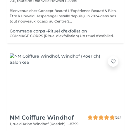
201, route de Thionville
Howald L-5885
Bienvenue chez Concept Beauté L'Expérience Beauté & Bien-
Être à Howald Hesperange Installé depuis juin 2024 dans nos
tout nouveaux locaux au Centre S...
Gommage corps -Rituel d'exfoliation
GOMMAGE CORPS (Rituel d'exfoliation) Un rituel d'exfoliation délicat qui débarrasse la peau des impuretés et cellules mortes pour la laisser incroyablement douce et lumineuse. Nous utilisons le Body Strategist Scrub de Comfort Zone, un gommage aux particules naturelles qui stimule la microcirculation et révèle l'éclat de votre peau. Idéal avant un massage, un soin hydratant ou pour préparer la peau au bronzage.
NM Coiffure Windhof
342
1, rue d’Arlon
Windhof (Koerich) L-8399