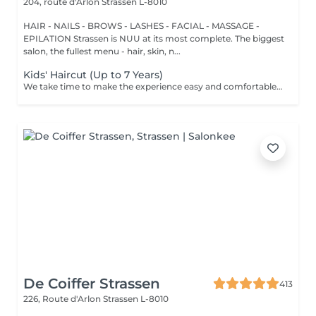
204, route d'Arlon
Strassen L-8010
HAIR - NAILS - BROWS - LASHES - FACIAL - MASSAGE -
EPILATION Strassen is NUU at its most complete. The biggest
salon, the fullest menu - hair, skin, n...
Kids' Haircut (Up to 7 Years)
We take time to make the experience easy and comfortable, starting with a short talk to understand the look you want, followed by a careful cut.
De Coiffer Strassen
413
226, Route d'Arlon
Strassen L-8010