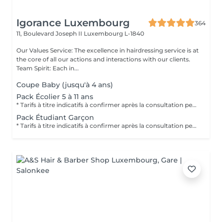
Igorance Luxembourg
364
11, Boulevard Joseph II
Luxembourg L-1840
Our Values Service: The excellence in hairdressing service is at
the core of all our actions and interactions with our clients.
Team Spirit: Each in...
Coupe Baby (jusqu'à 4 ans)
Pack Écolier 5 à 11 ans
* Tarifs à titre indicatifs à confirmer après la consultation personnalisée établit auprès de votre coiffeur/stylist/spécialiste * La direction se réserve le droit dapporter des modifications pour le bon fonctionnement du salon
Pack Étudiant Garçon
* Tarifs à titre indicatifs à confirmer après la consultation personnalisée établit auprès de votre coiffeur/stylist/spécialiste * La direction se réserve le droit dapporter des modifications pour le bon fonctionnement du salon