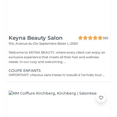
Keyna Beauty Salon
385
104, Avenue du Dix Septembre
Belair L-2550
Welcome to KEYNA BEAUTY, where every client can enjoy an
exclusive experience that meets all their hair and wellness
needs. In our cozy and welcoming ...
COUPE ENFANTS
IMPORTANT: cheveux sans tresse ni noeuds à l'arrivée; tout noeuds ou tressage entraîne l'annulation et 50% de la prestation est retenu. Veuillez noter que si un enfant arrive au salon avec des poux, nous ne pourrons pas procéder à la coupe de cheveux pour des raisons de santé et de sécurité. Dans ce cas, le rendez-vous sera tout de même facturé en raison de l'horaire réservé, afin de compenser la perte de chiffre d'affaires. Nous comprenons que cela peut être une situation difficile, et nous vous encourageons à vérifier les cheveux de votre enfant avant le rendez-vous. Merci de votre compréhension !