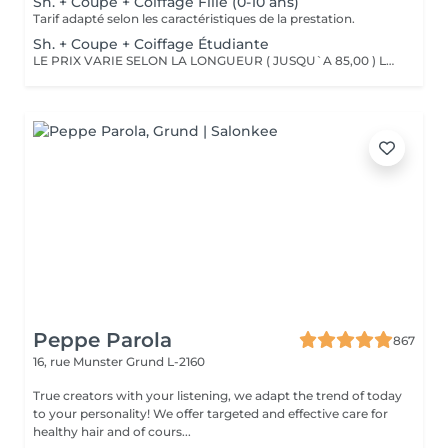
Sh. + Coupe + Coiffage Fille (0-10 ans)
Tarif adapté selon les caractéristiques de la prestation.
Sh. + Coupe + Coiffage Étudiante
LE PRIX VARIE SELON LA LONGUEUR ( JUSQU`A 85,00 ) Les remises sont valables uniquement mardi-mercredi-jeudi sur les prestations couleur, toner et balayage (-10%)
Peppe Parola
867
16, rue Munster
Grund L-2160
True creators with your listening, we adapt the trend of today
to your personality! We offer targeted and effective care for
healthy hair and of cours...