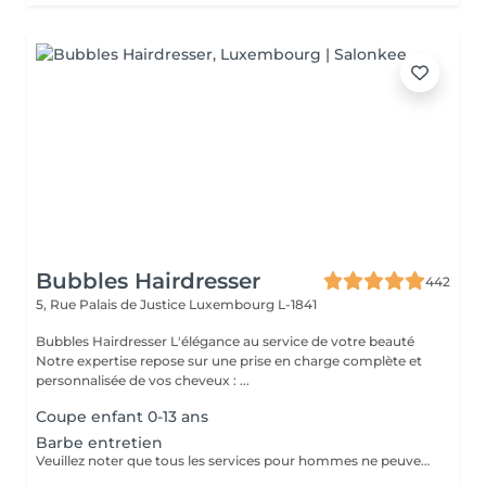
Bubbles Hairdresser
442
5, Rue Palais de Justice
Luxembourg L-1841
Bubbles Hairdresser L'élégance au service de votre beauté
Notre expertise repose sur une prise en charge complète et
personnalisée de vos cheveux : ...
Coupe enfant 0-13 ans
Barbe entretien
Veuillez noter que tous les services pour hommes ne peuvent PAS être réservés en ligne. Merci d'appeler ou de passer pour réserver ces derniers. Quiconque ne respecte pas cela et réserve un service pour femme à la place ou utilise le compte d'une femme pour bloquer du temps pour le service d'un homme sera bloqué de toutes les réservations futures.