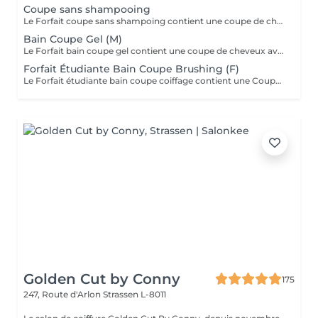
Coupe sans shampooing
Le Forfait coupe sans shampoing contient une coupe de cheveux sans shampoing pour les étudiants. En cas de questions veuillez appeler au +352 26 35 02 89.
Bain Coupe Gel (M)
Le Forfait bain coupe gel contient une coupe de cheveux avec shampoing et l'application d'un produit de finition (Gel, Cire, Laque, etc.) pour les étudiants. En cas de questions veuillez appeler au +352 26 35 02 89.
Forfait Étudiante Bain Coupe Brushing (F)
Le Forfait étudiante bain coupe coiffage contient une Coupe et un Brushing pour les étudiantes. Dépendant de la longueur des cheveux, le prix peut varier. En cas de questions veuillez appeler au +352 26 35 02 89.
Golden Cut by Conny
175
247, Route d'Arlon
Strassen L-8011