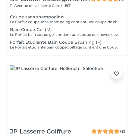
11, Avenue de la Liberté
Gare L-1931
Coupe sans shampooing
Le Forfait coupe sans shampoing contient une coupe de cheveux sans shampoing pour les étudiants. En cas de questions veuillez appeler au +352 26 35 02 89.
Bain Coupe Gel (M)
Le Forfait bain coupe gel contient une coupe de cheveux avec shampoing et l'application d'un produit de finition (Gel, Cire, Laque, etc.) pour les étudiants. En cas de questions veuillez appeler au +352 26 35 02 89.
Forfait Étudiante Bain Coupe Brushing (F)
Le Forfait étudiante bain coupe coiffage contient une Coupe et un Brushing pour les étudiantes. Dépendant de la longueur des cheveux, le prix peut varier. En cas de questions veuillez appeler au +352 26 35 02 89.
JP Lasserre Coiffure
313