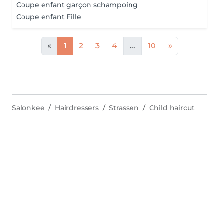
Coupe enfant garçon schampoing
Coupe enfant Fille
«
1
2
3
4
...
10
»
Salonkee
Hairdressers
Strassen
Child haircut