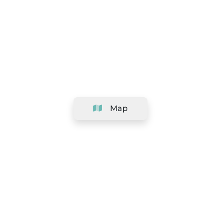
Map
Company
Support
Team
&
Careers