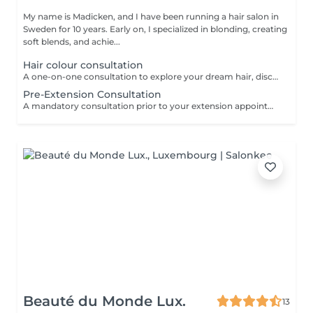
My name is Madicken, and I have been running a hair salon in
Sweden for 10 years. Early on, I specialized in blonding, creating
soft blends, and achie...
Hair colour consultation
A one-on-one consultation to explore your dream hair, discuss colour possibilities, pricing, and create a tailored plan to achieve the best result for you.
Pre-Extension Consultation
A mandatory consultation prior to your extension appointment. During this session we will assess your hair, discuss your desired look, color match, and determine the right amount of hair needed. This ensures a flawless result and allows us to order the perfect extensions for you. Please note: installation cannot be booked without a consultation first
Beauté du Monde Lux.
13