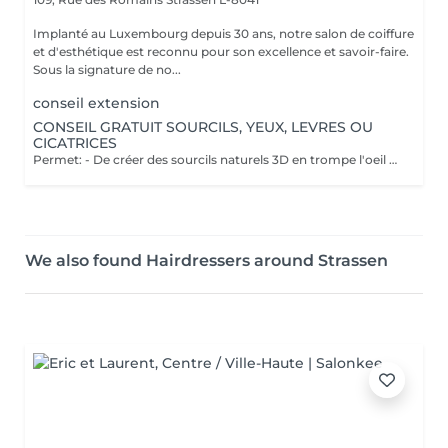
Implanté au Luxembourg depuis 30 ans, notre salon de coiffure
et d'esthétique est reconnu pour son excellence et savoir-faire.
Sous la signature de no...
conseil extension
CONSEIL GRATUIT SOURCILS, YEUX, LEVRES OU
CICATRICES
Permet: - De créer des sourcils naturels 3D en trompe l'oeil en poils pour parfaire une ligne déjà existante en effet poudré. - De définir et volumiser vos lèvres dans des teintes nuées ou donner un effet légèrement maquillé. - Pour les yeux vous pouvez opter pour un trait fin au ras des cils pour un résultat discret ou un liner poudré pour un effet raffiné. Il est également possible de corriger des cicatrices. Notre esthéticienne Elodie pratique la micropigmentation digitale à ne pas confondre avec le microblading ( lame manuelle ) depuis plus de 10 ans. Pas d'effets tatouage, pas de pigments qui virent, pas de cicatrices. Cette méthode ne crée pas de cicatrices et permet d'insérer le pigment de manière douce dans la peau. Les pigments utilisés ne virent pas dans le temps et Elodie vous promet un résultat raffiné et non un effet marqué style "tatouage". Nous vous proposons un rendez-vous conseil gratuit afin de visualiser l'effet avec du maquillage et d'obtenir les réponses à vos questions.
We also found Hairdressers around Strassen