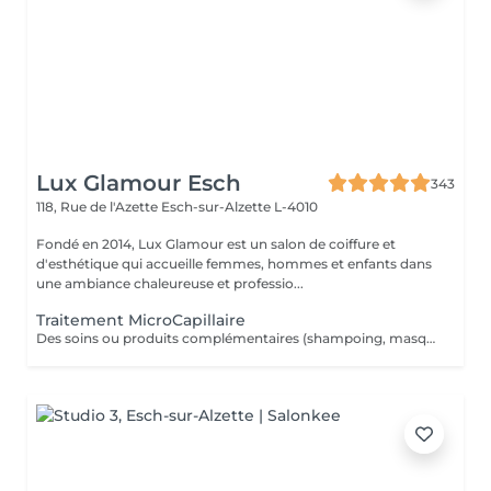
Lux Glamour Esch
343
118, Rue de l'Azette
Esch-sur-Alzette L-4010
Fondé en 2014, Lux Glamour est un salon de coiffure et
d'esthétique qui accueille femmes, hommes et enfants dans
une ambiance chaleureuse et professio...
Traitement MicroCapillaire
Des soins ou produits complémentaires (shampoing, masques, hydratations profondes, fixateurs, etc.) peuvent être suggérés lors de votre venue, selon l'état de vos cheveux et vos objectifs beauté. Ces compléments ne figurent pas dans la réservation en ligne. Ces options peuvent entraîner un coût supplémentaire, toujours communiqué clairement avant toute application.