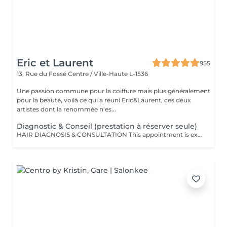
Eric et Laurent
955
13, Rue du Fossé
Centre / Ville-Haute L-1536
Une passion commune pour la coiffure mais plus généralement
pour la beauté, voilà ce qui a réuni Eric&Laurent, ces deux
artistes dont la renommée n'es...
Diagnostic & Conseil (prestation à réserver seule)
HAIR DIAGNOSIS & CONSULTATION This appointment is exclusively reserved for a first meeting with our Hair Expert to carry out a personalized assessment of your hair and scalp. This consultation must be booked as a standalone service and cannot be combined with any other treatment or appointment. Following this consultation, we may recommend a tailored hair care plan and personalized solutions based on your specific needs and goals. Hair Diagnosis & Consultation Take a dedicated moment to discuss your hair, your goals, and your daily hair care routine with our specialist. During this appointment, we perform a personalized analysis of your scalp and hair fiber, allowing us to recommend the most suitable haircut, color, and treatments according to your image, lifestyle, and your hair's natural beauty. We also provide expert advice on home care routines and recommend the products best suited to your needs, helping you maintain long-lasting results and preserve the health and beauty of your hair every day. This consultation is also an opportunity to answer all your questions and work together to create a fully customized hair journey tailored specifically to you.