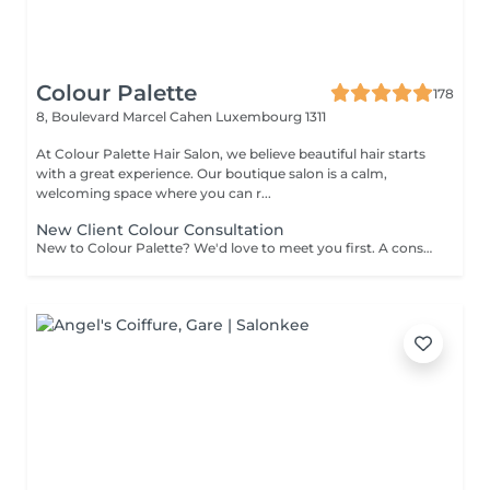
Colour Palette
178
8, Boulevard Marcel Cahen
Luxembourg 1311
At Colour Palette Hair Salon, we believe beautiful hair starts
with a great experience. Our boutique salon is a calm,
welcoming space where you can r...
New Client Colour Consultation
New to Colour Palette? We'd love to meet you first. A consultation is required before booking any new colour service, including highlights, balayage, blonding, and colour transformations. During your consultation, we'll discuss your hair goals, assess your hair, and create a personalised colour plan together. Solid root retouch appointments are exempt from this requirement. Ideal for: Major colour changes Colour corrections First-time lightening or blonding Extension inquiries Unsure clients