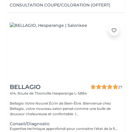
CONSULTATION COUPE/COLORATION (OFFERT)
BELLAGIO
27
414, Route de Thionville
Hesperange L-5884
Bellagio Votre Nouvel Écrin de Bien-Être. Bienvenue chez
Bellagio, votre nouveau salon pensé comme une bulle de
douceur chaleureuse et confortable. I...
Conseil/Diagnostic
Expertise technique approfondi pour connaitre l'état de la fibre capillaire et diagnostic il vous aide à choisir une coupe et coiffage adapté à votre morphologie. Nous travaillons exclusivement avec un produit breveté de coloration permanente professionnelle sans ammoniaque, enrichie en caviar et en kératine. Elle offre des résultats intenses, homogènes et durables tout en respectant la fibre capillaire. Sa formule assure une couverture optimale des cheveux blancs, une excellente tenue et une brillance remarquable. Pour les blond la formule infusée d'actifs cosmétiques végétaux hydratants et protecteurs, permet un travail d'éclaircissement profond tout en douceur.