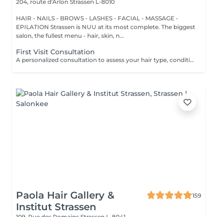
204, route d'Arlon
Strassen L-8010
HAIR - NAILS - BROWS - LASHES - FACIAL - MASSAGE -
EPILATION Strassen is NUU at its most complete. The biggest
salon, the fullest menu - hair, skin, n...
First Visit Consultation
A personalized consultation to assess your hair type, condition, and goals helping us recommend the perfect treatments, color, or cut to suit your style and lifestyle.
Paola Hair Gallery &
159
Institut Strassen
109, Rue des Romains
Strassen L-8041