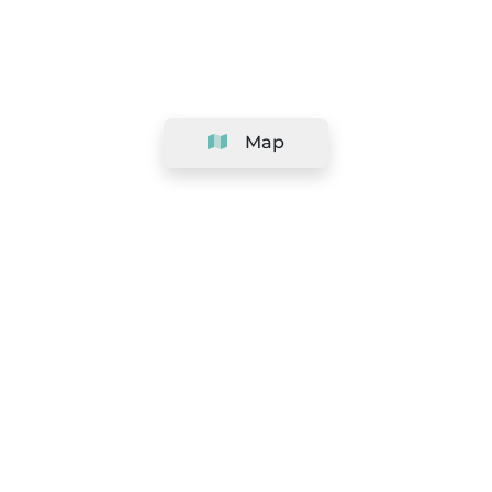
Map
Company
Support
Team
&
Careers
Information for salons
Legal