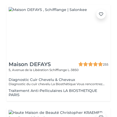
Maison DEFAYS
255
5, Avenue de la Libération
Schifflange L-3850
Diagnostic Cuir Chevelu & Cheveux
Diagnostic du cuir chevelu La Biosthétique Vous rencontrez des problèmes au niveau du cuir chevelu ? Cheveux gras, pellicules, démangeaisons ou sécheresse cutanée ? Profitez de notre diagnostic professionnel du cuir chevelu pour identifier les causes et trouver des solutions adaptées à vos besoins. Grâce à une analyse précise, nous vous proposons des recommandations personnalisées pour retrouver un cuir chevelu sain et équilibré. N'hésitez pas à réserver votre rendez-vous dès maintenant
Traitement Anti-Pelliculaires LA BIOSTHETIQUE
PARIS