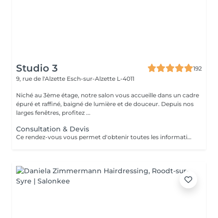
Studio 3
192
9, rue de l'Alzette
Esch-sur-Alzette L-4011
Niché au 3ème étage, notre salon vous accueille dans un cadre
épuré et raffiné, baigné de lumière et de douceur. Depuis nos
larges fenêtres, profitez ...
Consultation & Devis
Ce rendez-vous vous permet d'obtenir toutes les informations nécessaires avant votre prestation : - conseils personnalisés - étude de vos besoins - diagnostic du cheveu Le montant de la consultation sera déduit de votre prestation finale si vous réservez immédiatement après ce rendez-vous.