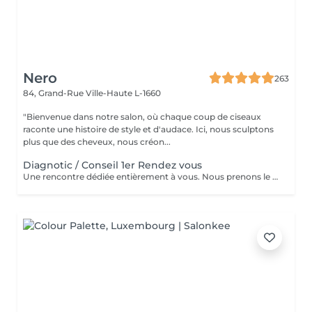
Nero
263
84, Grand-Rue
Ville-Haute L-1660
"Bienvenue dans notre salon, où chaque coup de ciseaux
raconte une histoire de style et d'audace. Ici, nous sculptons
plus que des cheveux, nous créon...
Diagnotic / Conseil 1er Rendez vous
Une rencontre dédiée entièrement à vous. Nous prenons le temps d'analyser votre chevelure, de comprendre vos habitudes et d'échanger sur vos envies pour définir ensemble la routine et le style qui vous correspondent vraiment. Un moment privilégié pour poser les bases d'un suivi sur mesure.