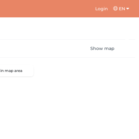
Login
EN
Show map
 in map area