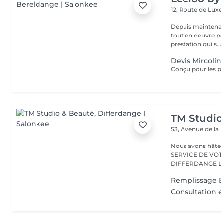
12, Route de L
Depuis maintenan
tout en oeuvre po
prestation qui s..
Devis Mircoli
TM Studi
53, Avenue de la
Nous avons hâte de vous accu
SERVICE DE VO
D
Remplissage E
Consultation 