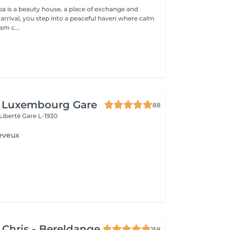
a is a beauty house, a place of exchange and
 arrival, you step into a peaceful haven where calm
sm c...
t Luxembourg Gare
88
 Liberté
Gare L-1930
eveux
 Chris - Bereldange
158