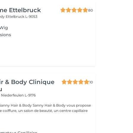
me Ettelbruck
80
nedy
Ettelbruck L-9053
 Wig
sions
r & Body Clinique
10
u
n
Niederfeulen L-9176
dy Sanny Hair & Body vous propose
ce coiffure, un salon de beauté, un centre capillaire