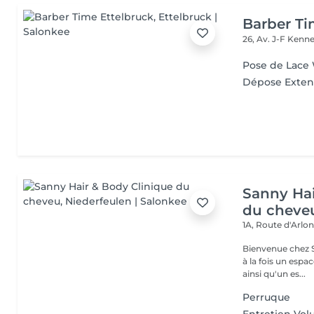
Barber Ti
26, Av. J-F Ken
Pose de Lace
Dépose Exten
Sanny Hai
du cheve
1A, Route d'Arlo
Bienvenue chez Sanny Hair & Bo
à la fois un espa
ainsi qu'un es...
Perruque