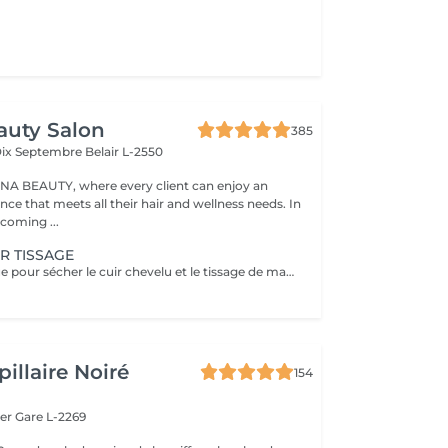
auty Salon
385
Dix Septembre
Belair L-2550
A BEAUTY, where every client can enjoy an
nce that meets all their hair and wellness needs. In
coming ...
R TISSAGE
Mis sous le casque pour sécher le cuir chevelu et le tissage de manière efficace et confortable. Un diagnostic sur mesure + shampooing nourrissant, masque hydratant ,coiffage sérum et fixation finale. Important: cheveux sans tresse ni noeuds à l'arrivée; tout noeuds ou tressage entraîne l'annulation et 50% de la prestation est retenu. Toute arrivée retardée de 15-30 minutes ou plus entraînera l'annulation automatique du rendez-vous.
illaire Noiré
154
ger
Gare L-2269