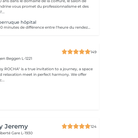
 ans dans le domaine de la coiffure, le salon de
andrine vous promet du professionnalisme et des
'...
perruque hôpital
Prévoir environ 30 minutes de différence entre l'heure du rendez-vous sur le planning et l'arrivée à l'hôpital (le temps nécessaire pour faire le déplacement)
149
gen
Beggen L-1221
y ROCHA" is a true invitation to a journey, a space
elaxation meet in perfect harmony. We offer
...
By Jeremy
124
Liberté
Gare L-1930