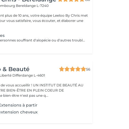
uxembourg
Bereldange L-7240
t plus de 10 ans, votre équipe Leeloo By Chris met
ur vous satisfaire, vous écouter, et élaborer une
.
nes
Conçu pour les personnes souffrant d'alopécie ou d'autres troubles capillaires génétiques, le système Microlines est un nouveau système révolutionnaire conçu pour vous donner les résultats que vous souhaitez Le Microlines dure plus de 2 ans et redonne de la longueur et du volume à vos cheveux pour que vous puissiez retrouver confiance en vous et changer votre vie C'est un système d'extension de cheveux avec un ruban invisible qui vous donnera la longueur et le volume dont vos cheveux ont besoin pour être beaux. Le Microlines est un correcteur anti-chute révolutionnaire, offrant les meilleurs résultats sur le marché
o & Beauté
56
 Liberté
Differdange L-4601
eillir ! UN INSTITUT DE BEAUTÉ AU
TRE BIEN-ÊTRE EN PLEIN COEUR DE
IFFERDANGE Le bien-être n'est pas une q...
xtensions à partir
extension cheveux