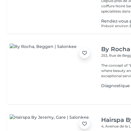
Depuis près de 30
coiffure Noiré S
spécialistes dans l
Rendez-vous 
By Rocha
253, Rue de Beg
The concept of "b
where beauty and r
exceptional servic
Diagnostique
Hairspa 
4, Avenue de la 