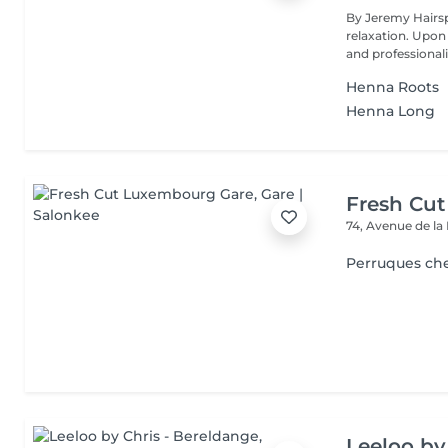
By Jeremy Hairsp
relaxation. Upon
and professionali
Henna Roots
Henna Long
Fresh Cu
74, Avenue de la
Perruques ch
Leeloo by