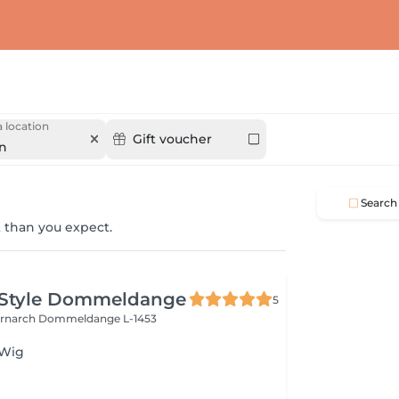
 location
Gift voucher
en
Search
 than you expect.
 Style Dommeldange
5
ernarch
Dommeldange L-1453
 Wig