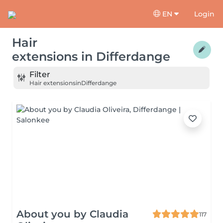
EN
Login
Hair
extensions
in
Differdange
Filter
Hair extensions
in
Differdange
About you by Claudia
117