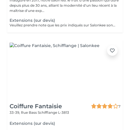
Inauguré en 2017, notre salon est le fruit d'une passion qui dure
depuis plus de 30 ans, alliant la modernité d'un lieu récent à la
maîtrise d'une exp...
Extensions (sur devis)
Veuillez prendre note que les prix indiqués sur Salonkee sont communiqués à titre informatif et s'entendent de base. Ces derniers sont susceptibles de varier selon le diagnostic réalisé à votre arrivée au salon et l'expertise du professionnel à qui vous confiez votre beauté. Dans tous les cas, un devis précis vous sera proposé et toutes réalisations de prestations seront effectuées avec votre accord. Un grand merci d'avance pour votre compréhension. Au plaisir de vous revoir très vite.
Coiffure Fantaisie
7
33-39, Rue Bass
Schifflange L-3813
Extensions (sur devis)