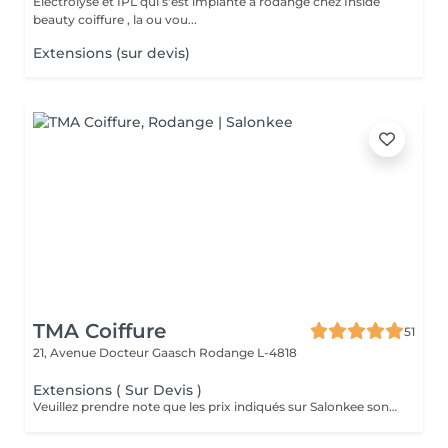
Électrolyse et IPL qui s'est implanté à rodange chez Inside
beauty coiffure , la ou vou...
Extensions (sur devis)
TMA Coiffure
51
21, Avenue Docteur Gaasch
Rodange L-4818
Extensions ( Sur Devis )
Veuillez prendre note que les prix indiqués sur Salonkee sont communiqués à titre informatif et s'entendent de base. Ces derniers sont susceptibles de varier selon le diagnostic réalisé à votre arrivée au salon et l'expertise du professionnel à qui vous confiez votre beauté. Dans tous les cas, un devis précis vous sera proposé et toutes réalisations de prestations seront effectuées avec votre accord. Un grand merci d'avance pour votre compréhension. Au plaisir de vous revoir très vite.