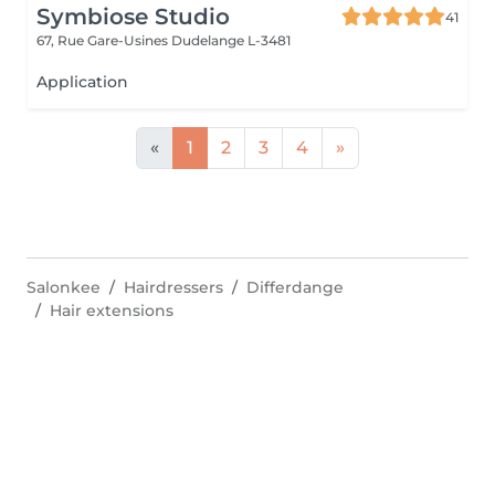
Symbiose Studio
41
67, Rue Gare-Usines
Dudelange L-3481
Application
«
1
2
3
4
»
Salonkee
Hairdressers
Differdange
Hair extensions