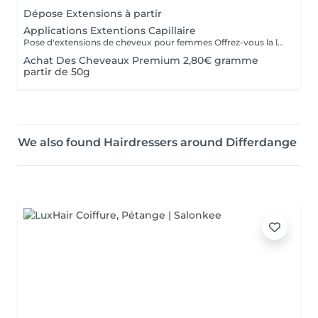
Dépose Extensions à partir
Applications Extentions Capillaire
Pose d'extensions de cheveux pour femmes Offrez-vous la longueur et la densité dont vous avez toujours rêvé grâce à notre expertise en extensions capillaires. Notre protocole complet comprend : La consultation experte : Analyse de vos cheveux et choix de la méthode la plus adaptée. Le diagnostic couleur : Sélection de la nuance parfaite pour une transition invisible. La pose sur-mesure : Fixation précise des mèches en respectant la santé de votre cuir chevelu. La coupe de finition et le coiffage : Dégradé pour fondre les extensions et brushing ou waves pour un mouvement naturel.
Achat Des Cheveaux Premium 2,80€ gramme
partir de 50g
We also found Hairdressers around Differdange