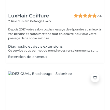
LuxHair Coiffure
296
7, Rue du Parc
Pétange L-4771
Depuis 2017 votre salon Luxhair essaye de répondre au mieux à
vos besoins !!!! Nous mettons tout en oeuvre pour que votre
passage dans notre salon re...
Diagnostic et devis extensions
Ce service vous permet de prendre des renseignements sur une pose d'extension de cheveux ( devis,quantité de mèches,temps à prévoir) Le prix de ce service vous sera déduit si vous décidez de réaliser votre pose d'extensions.
Extension de cheveux