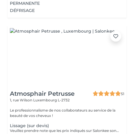
PERMANENTE
DÉFRISAGE
Atmosphair Petrusse
51
1, rue Wilson
Luxembourg L-2732
Le professionnalisme de nos collaborateurs au service de la
beauté de vos cheveux !
Lissage (sur devis)
Veuillez prendre note que les prix indiqués sur Salonkee sont communiqués à titre informatif et s'entendent de base. Ces derniers sont susceptibles de varier selon le diagnostic réalisé à votre arrivée au salon et l'expertise du professionnel à qui vous confiez votre beauté. Dans tous les cas, un devis précis vous sera proposé et toutes réalisations de prestations seront effectuées avec votre accord. Un grand merci d'avance pour votre compréhension. Au plaisir de vous recevoir très vite.