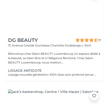
DG BEAUTY
17
17, Avenue Grande Duchesse Charlotte
Dudelange L-3441
Bienvenue chez Salon BEAUTY Luxembourg Un espace dédié à
la beauté, au bien-être et à l'élégance féminine. Chez Salon
BEAUTY Luxembourg, nous metton...
LISSAGE ANTIDOTE
Lissage nouvelle génération-100% lisse-soin profond-tenue 7 mois et + -sans formaldéhyde -Convient à tous types de cheveux (même crépus) -Résultat immédiat, cheveux brillant et disciplinés