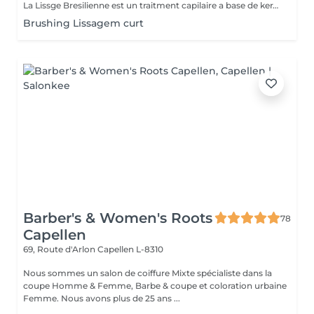
La Lissge Bresilienne est un traitment capilaire a base de keratine et collogene qui permrt de detendre les frosottis ,lisser les cheveux et leur donner de la brillance.Le resultat est des cheveux plus souples disciplines ,avec un effet lisse qui peut durer entre 3 a 6 mois,selon l entretien et les produits utilises.
Brushing Lissagem curt
Barber's & Women's Roots
78
Capellen
69, Route d'Arlon
Capellen L-8310
Nous sommes un salon de coiffure Mixte spécialiste dans la
coupe Homme & Femme, Barbe & coupe et coloration urbaine
Femme. Nous avons plus de 25 ans ...