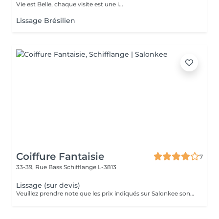
Vie est Belle, chaque visite est une i...
Lissage Brésilien
Coiffure Fantaisie
7
33-39, Rue Bass
Schifflange L-3813
Lissage (sur devis)
Veuillez prendre note que les prix indiqués sur Salonkee sont communiqués à titre informatif et s'entendent de base. Ces derniers sont susceptibles de varier selon le diagnostic réalisé à votre arrivée au salon et l'expertise du professionnel à qui vous confiez votre beauté. Dans tous les cas, un devis précis vous sera proposé et toutes réalisations de prestations seront effectuées avec votre accord. Un grand merci d'avance pour votre compréhension. Au plaisir de vous recevoir très vite.