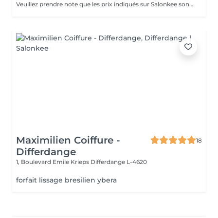
Veuillez prendre note que les prix indiqués sur Salonkee sont communiqués à titre informatif et s'entendent de base. Ces derniers sont susceptibles de varier selon le diagnostic réalisé à votre arrivée au salon et l'expertise du professionnel à qui vous confiez votre beauté. Dans tous les cas, un devis précis vous sera proposé et toutes réalisations de prestations seront effectuées avec votre accord. Un grand merci d'avance pour votre compréhension. Au plaisir de vous recevoir très vite.
Maximilien Coiffure -
18
Differdange
1, Boulevard Emile Krieps
Differdange L-4620
forfait lissage bresilien ybera