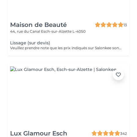
Maison de Beauté
13
44, rue du Canal
Esch-sur-Alzette L-4050
Lissage (sur devis)
Veuillez prendre note que les prix indiqués sur Salonkee sont communiqués à titre informatif et s'entendent de base. Ces derniers sont susceptibles de varier selon le diagnostic réalisé à votre arrivée au salon et l'expertise du professionnel à qui vous confiez votre beauté. Dans tous les cas, un devis précis vous sera proposé et toutes réalisations de prestations seront effectuées avec votre accord. Un grand merci d'avance pour votre compréhension. Au plaisir de vous recevoir très vite.
Lux Glamour Esch
342