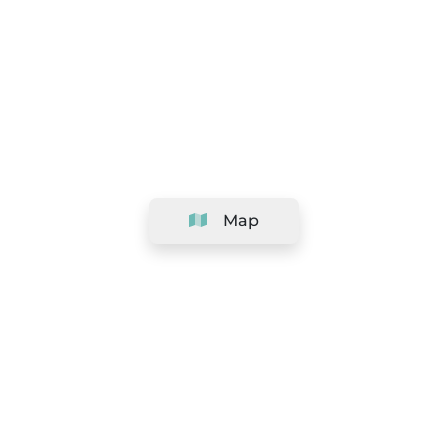
Map
Company
Support
Team
&
Careers