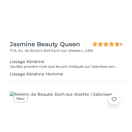
Jasmine Beauty Queen
11
7-14, Av. du Rock'n Roll
Esch-sur-Alzette L-4361
Lissage Kératine
Veuillez prendre note que les prix indiqués sur Salonkee sont communiqués à titre informatif et s'entendent de base. Ces derniers sont susceptibles de varier selon le diagnostic réalisé à votre arrivée au salon et l'expertise du professionnel à qui vous confiez votre beauté. Dans tous les cas, un devis précis vous sera proposé et toutes réalisations de prestations seront effectuées avec votre accord. Un grand merci d'avance pour votre compréhension. Au plaisir de vous recevoir très vite.
Lissage Kératine Homme
New