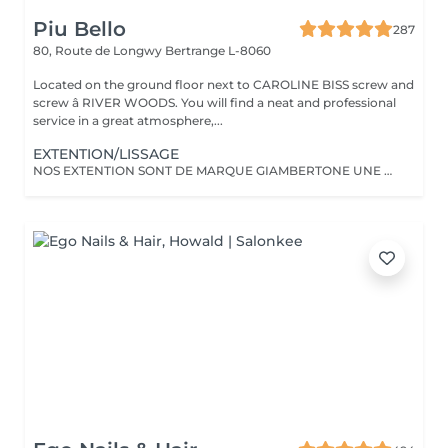
Piu Bello
287
80, Route de Longwy
Bertrange L-8060
Located on the ground floor next to CAROLINE BISS screw and
screw â RIVER WOODS. You will find a neat and professional
service in a great atmosphere,...
EXTENTION/LISSAGE
NOS EXTENTION SONT DE MARQUE GIAMBERTONE UNE DES MEILLEUR SUR LE MARCHE.100% CHEVEUX NATUREL.Nous proposont aussi des extentions de marque Hairdreams qui ce colle.