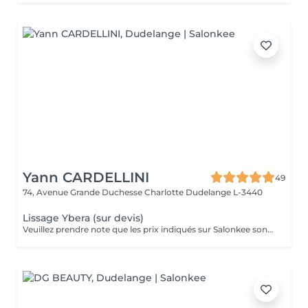
Yann CARDELLINI
49
74, Avenue Grande Duchesse Charlotte
Dudelange L-3440
Lissage Ybera (sur devis)
Veuillez prendre note que les prix indiqués sur Salonkee sont communiqués à titre informatif et s'entendent de base. Ces derniers sont susceptibles de varier selon le diagnostic réalisé à votre arrivée au salon et l'expertise du professionnel à qui vous confiez votre beauté. Dans tous les cas, un devis précis vous sera proposé et toutes réalisations de prestations seront effectuées avec votre accord. Un grand merci d'avance pour votre compréhension. Au plaisir de vous recevoir très vite.