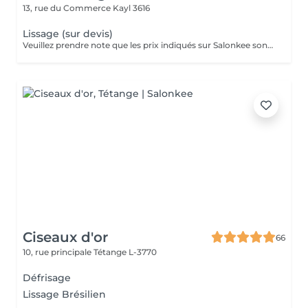
13, rue du Commerce
Kayl 3616
Lissage (sur devis)
Veuillez prendre note que les prix indiqués sur Salonkee sont communiqués à titre informatif et s'entendent de base. Ces derniers sont susceptibles de varier selon le diagnostic réalisé à votre arrivée au salon et l'expertise du professionnel à qui vous confiez votre beauté. Dans tous les cas, un devis précis vous sera proposé et toutes réalisations de prestations seront effectuées avec votre accord. Un grand merci d'avance pour votre compréhension. Au plaisir de vous recevoir très vite.
Ciseaux d'or
66
10, rue principale
Tétange L-3770
Défrisage
Lissage Brésilien