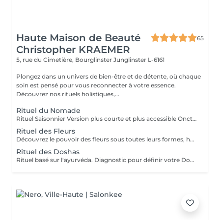
Haute Maison de Beauté
65
Christopher KRAEMER
5, rue du Cimetière, Bourglinster
Junglinster L-6161
Plongez dans un univers de bien-être et de détente, où chaque
soin est pensé pour vous reconnecter à votre essence.
Découvrez nos rituels holistiques,...
Rituel du Nomade
Rituel Saisonnier Version plus courte et plus accessible Onction d'huile d'aloès-vera-argan-dattier, gommage aux pépins de fraise et poudre d'ananas, cataplasme au rhassoul, bain de vapeur citron vert-menthe, shampooing citron vert-lavande-ylang-ylang, masque Néroli-ciste ladanifère-menthe avec massage de la tête, cascade, pulvérisation faciale hydrolat de fleur d'oranger
Rituel des Fleurs
Découvrez le pouvoir des fleurs sous toutes leurs formes, huiles végétales, essentielles, infusions etc Un moment de poésie, qui vous laissera sans voix.. Véritable moment de relaxation complète. Sauna infrarouge, Massage shiatsu, bol d'air jacquier, douche. Onction d'huiles précieuses, hammam crânien, facial et respiratoire, bains rythmés avec méditation guidée, exercices de sophrologie, shampooing, pose de masque et massage crânien, rituel de la cascade, rinçage à l'infusion de plantes et pulvérisation faciale aux hydrolats qui clôturent le soin. Ne comprend pas le séchage des cheveux.
Rituel des Doshas
Rituel basé sur l'ayurvéda. Diagnostic pour définir votre Doshas dominant afin de le rééquilibrer En plus des rituels complets -Diagnostic -Application d'huiles chaudes -Application cataplasmes ayurvédiques (cuir chevelu & cheveux)