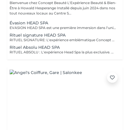
Bienvenue chez Concept Beauté L'Expérience Beauté & Bien-
Être à Howald Hesperange Installé depuis juin 2024 dans nos
tout nouveaux locaux au Centre S...
Évasion HEAD SPA
EVASION HEAD SPA est une première immersion dans l'univers du Head Spa. Ce rituel découverte vous invite à relâcher les tensions accumulées grâce à un massage du cuir chevelu associé à une expérience sensorielle autour de l'eau et à un soin adapté. Idéal pour découvrir les bienfaits du Head Spa et s'offrir un véritable moment de détente. Coiffage ou brushing inclus. DECOUVREZ NOTRE UNIVERS HEAD SPA, une expérience unique alliant relaxation profonde, soin du cuir chevelu et beauté du cheveu. Inspirés des rituels de bien-être japonais, nos soins Head Spa sont conçus pour procurer un véritable moment de déconnexion tout en prenant soin de vos cheveux et de votre cuir chevelu. Chaque rituel associe des techniques de massage relaxantes, un travail autour de l'eau, des soins professionnels adaptés et se termine par un coiffage ou un brushing afin que vous repartiez détendue et sublimée. Accordez-vous une parenthèse hors du temps et choisissez le rituel qui correspond à vos envies.
Rituel signature HEAD SPA
RITUEL SIGNATURE: L'expérience emblématique Concept Beauté. Un rituel complet alliant bien-être, soin du cuir chevelu, beauté du cheveu et coiffage personnalisé. DECOUVREZ NOTRE UNIVERS HEAD SPA, une expérience unique alliant relaxation profonde, soin du cuir chevelu et beauté du cheveu. Inspirés des rituels de bien-être japonais, nos soins Head Spa sont conçus pour procurer un véritable moment de déconnexion tout en prenant soin de vos cheveux et de votre cuir chevelu. Chaque rituel associe des techniques de massage relaxantes, un travail autour de l'eau, des soins professionnels adaptés et se termine par un coiffage ou un brushing afin que vous repartiez détendue et sublimée. Accordez-vous une parenthèse hors du temps et choisissez le rituel qui correspond à vos envies.
Rituel Absolu HEAD SPA
RITUEL ABSOLU : L'expérience Head Spa la plus exclusive. Un voyage sensoriel profond associant relaxation intense, soins experts et mise en beauté complète des cheveux. DECOUVREZ NOTRE UNIVERS HEAD SPA, une expérience unique alliant relaxation profonde, soin du cuir chevelu et beauté du cheveu. Inspirés des rituels de bien-être japonais, nos soins Head Spa sont conçus pour procurer un véritable moment de déconnexion tout en prenant soin de vos cheveux et de votre cuir chevelu. Chaque rituel associe des techniques de massage relaxantes, un travail autour de l'eau, des soins professionnels adaptés et se termine par un coiffage ou un brushing afin que vous repartiez détendue et sublimée. Accordez-vous une parenthèse hors du temps et choisissez le rituel qui correspond à vos envies.