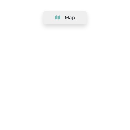
Map
Company
Support
Team
&
Careers
Information for salons
Legal
Exercise withdrawal right
Terms and conditions