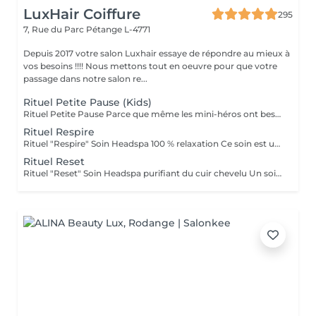
LuxHair Coiffure
295
7, Rue du Parc
Pétange L-4771
Depuis 2017 votre salon Luxhair essaye de répondre au mieux à
vos besoins !!!! Nous mettons tout en oeuvre pour que votre
passage dans notre salon re...
Rituel Petite Pause (Kids)
Rituel Petite Pause Parce que même les mini-héros ont besoin de souffler ! Un moment tout doux pour que les enfants apprennent à se poser, se détendre et dire bye-bye au stress (même petit !). Avec un massage câlin du cuir chevelu, des papouilles légères et un soin tout frais pour des cheveux qui sentent bon la liberté. Un soin rigolo et relax, parfait pour que les petits se sentent comme des champions du chill ! Bienfaits : détente garantie, cuir chevelu tout propre, et surtout, plein de sourires ! Durée : 45 min Séchage naturel offert en fin de soin.
Rituel Respire
Rituel "Respire" Soin Headspa 100 % relaxation Ce soin est une invitation à lâcher prise. À travers un massage crânien lent, fluide et profond, les tensions accumulées s'évanouissent, les pensées s'apaisent, le corps se relâche. La gestuelle est inspirée des techniques japonaises de relaxation, pour favoriser la circulation et éveiller une sensation de calme intérieur immédiat. Bienfaits : apaisement du système nerveux, relâchement musculaire, sensation de légèreté mentale. 1h15 brushing ou séchage naturel offert en fin de soin.
Rituel Reset
Rituel "Reset" Soin Headspa purifiant du cuir chevelu Un soin pensé comme un redémarrage. Grâce à une gestuelle précise et des produits détoxifiants, ce rituel libère le cuir chevelu des toxines, impuretés et excès de sébum. Il relance la microcirculation, apporte une vraie sensation de fraîcheur et rééquilibre le terrain capillaire. Idéal pour retrouver un cuir chevelu sain et réactiver la vitalité naturelle des cheveux. Bienfaits : nettoyage profond, sensation de légèreté, meilleure oxygénation, base saine pour la repousse. 1h30 Diagnostic personnalisé + brushing ou séchage naturel inclus.