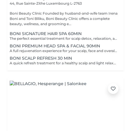
44, Rue Sainte-Zithe
Luxembourg L-2763
Boni Beauty Clinic Founded by husband-and-wife team Irena
Boni and Toni Blliku, Boni Beauty Clinic offers a complete
beauty, wellness, and grooming e...
BONI SIGNATURE HAIR SPA 60MIN
The perfect essential treatment for scalp detox, relaxation, and hair vitality. Scalp Analysis (Becon Pro Camera) Microbubble Scalp Cleansing Rootonix Scalp Treatment Aromatherapy Ritual Scalp Massage Blow Dry Optional Add-Ons Available Enhance your Head Spa experience with our optional add-on treatments: Scalp Ampoule Booster €15 Neck & Shoulder Massage (15 min) €20 Steam Therapy €15 Hair Styling Straight or Wavy Finish €20 Hand Massage (15 min) €20 These add-on services can be combined with any Head Spa treatment for an even more personalized and relaxing experience.
BONI PREMIUM HEAD SPA & FACIAL 90MIN
A full rejuvenation experience for your scalp, face and overall radiance. Scalp Analysis (Becon Pro Camera) Microbubble Scalp Cleansing Rootonix Scalp & Hair Treatment Steam & Mist Infusion Scalp Massage Customized Facial Blow Dry INCLUDES FACIAL
BONI SCALP REFRESH 30 MIN
A quick refresh treatment for a healthy scalp and light relaxation. -Scalp Analysis (Becon Pro Camera) -Microbubble Scalp Cleansing -Scalp Massage -Blow Dry