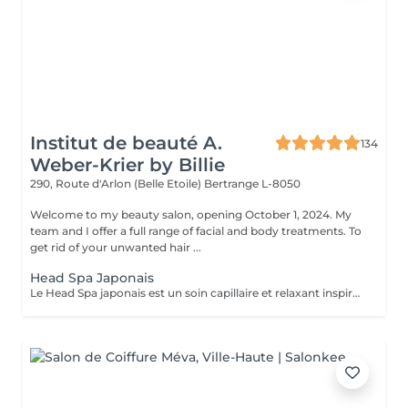
Institut de beauté A.
134
Weber-Krier by Billie
290, Route d'Arlon (Belle Etoile)
Bertrange L-8050
Welcome to my beauty salon, opening October 1, 2024. My
team and I offer a full range of facial and body treatments. To
get rid of your unwanted hair ...
Head Spa Japonais
Le Head Spa japonais est un soin capillaire et relaxant inspiré des rituels de bien-être japonais. Alliant techniques de massage du cuir chevelu, soins purifiants et hydratants, il cible à la fois la santé des cheveux et l'apaisement de l'esprit. Grâce à des mouvements précis et à des produits naturels, ce rituel libère les tensions, améliore la circulation sanguine et stimule la croissance capillaire. Idéal pour ceux qui recherchent un moment de détente profonde et des cheveux revitalisés, le Head Spa japonais apporte fraîcheur, équilibre et éclat des racines aux pointes.