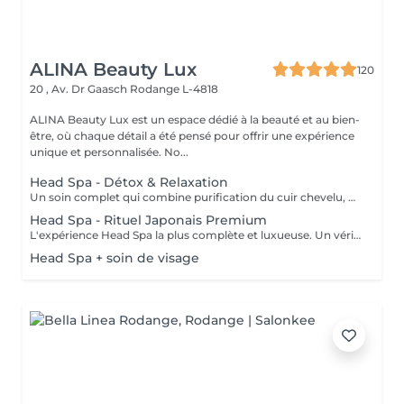
ALINA Beauty Lux
120
20 , Av. Dr Gaasch
Rodange L-4818
ALINA Beauty Lux est un espace dédié à la beauté et au bien-
être, où chaque détail a été pensé pour offrir une expérience
unique et personnalisée. No...
Head Spa - Détox & Relaxation
Un soin complet qui combine purification du cuir chevelu, détoxification et massage relaxant. Inspiré des techniques japonaises, il élimine les impuretés, oxygène la peau et favorise la croissance des cheveux. Le visage se détend, l'esprit s'apaise et le cuir chevelu respire à nouveau.
Head Spa - Rituel Japonais Premium
L'expérience Head Spa la plus complète et luxueuse. Un véritable rituel japonais qui associe aromathérapie, massages profonds. Un moment d'équilibre, d'énergie et de renaissance pour le corps et l'esprit.
Head Spa + soin de visage