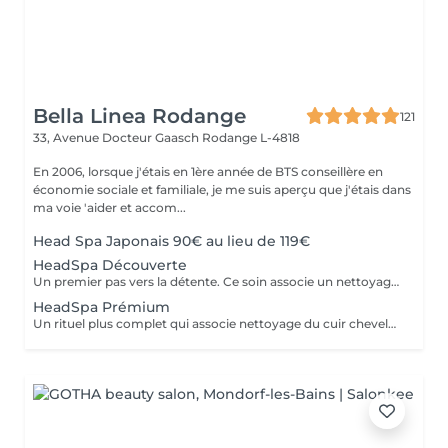
Bella Linea Rodange
121
33, Avenue Docteur Gaasch
Rodange L-4818
En 2006, lorsque j'étais en 1ère année de BTS conseillère en
économie sociale et familiale, je me suis aperçu que j'étais dans
ma voie 'aider et accom...
Head Spa Japonais 90€ au lieu de 119€
HeadSpa Découverte
Un premier pas vers la détente. Ce soin associe un nettoyage doux du cuir chevelu à un massage relaxant qui stimule la circulation et libère les tensions. Idéal pour découvrir l'expérience Head Spa et profiter d'un moment de bien-être immédiat.
HeadSpa Prémium
Un rituel plus complet qui associe nettoyage du cuir chevelu, massage profond et soins spécifiques adaptés à vos besoins (hydratation, apaisement, vitalité). L'utilisation de vapeur permet de renforcer l'efficacité des soins et d'apporter une relaxation encore plus intense.