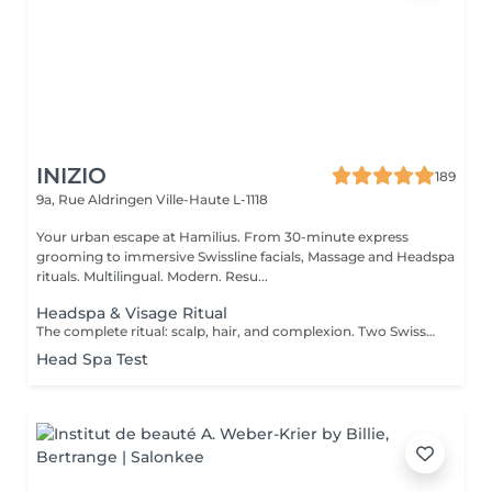
INIZIO
189
9a, Rue Aldringen
Ville-Haute L-1118
Your urban escape at Hamilius. From 30-minute express
grooming to immersive Swissline facials, Massage and Headspa
rituals. Multilingual. Modern. Resu...
Headspa & Visage Ritual
The complete ritual: scalp, hair, and complexion. Two Swiss-Italian signatures, one private room. Two hours of complete wellness, weaving together our two signature rituals in the same private treatment room. The session opens with the full 90-minute headspa personalised scalp diagnosis, four-step protocol with Hylis, the Italian professional haircare brand crafted in Treviso followed by a tailored facial with Swissline, the Swiss skincare house founded in 1989 and celebrated worldwide for its collagen-based, skin-longevity formulas, available exclusively at Inizio in Luxembourg. Two scientific traditions, two exclusive collaborations, one continuous moment of restoration. Closed with a refined blow-dry and brushing. Our most complete wellness experience, for those who want to step out of the day entirely. Included: full Hylis headspa ritual, personalised Swissline facial, blow-dry and brushing.
Head Spa Test