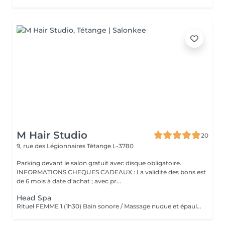
M Hair Studio
20
9, rue des Légionnaires
Tétange L-3780
Parking devant le salon gratuit avec disque obligatoire.
INFORMATIONS CHEQUES CADEAUX : La validité des bons est
de 6 mois à date d'achat ; avec pr...
Head Spa
Rituel FEMME 1 (1h30) Bain sonore / Massage nuque et épaules / Massage cuir chevelu (avec outils) / Gommage cuir chevelu / Cascade d'eau / Shampooing / Soin / masque / Bain / vapeur / Séchage Rituel FEMME 2 (2h00) Bain sonore / Points de pression avec pochons (aux herbes aromatiques) / Soin visage (nettoyage, gommage, masque en tissu hydratant, crème de jour) / Massage buste et épaules / Massage visage / masque quartz rose / Massage cuir chevelu (avec outils) / Gommage cuir chevelu / Cascade d'eau / Shampooing / Soin / masque / Bain vapeur aromathérapie / Détente bras, mains / Luminothérapie* / Séchage Rituel HOMME (1h15) Bain sonore / Massage visage, nuque et épaules / Massage cuir chevelu (avec outils) / Gommage cuir chevelu / Cascade d'eau / Shampooing / Bain vapeur aromathérapie / Lotion tonique énergisante / Séchage