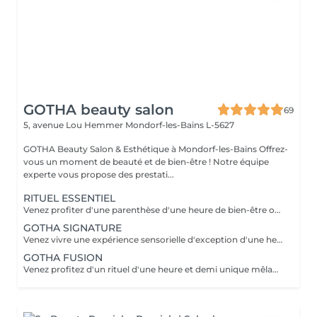
GOTHA beauty salon
69
5, avenue Lou Hemmer
Mondorf-les-Bains L-5627
GOTHA Beauty Salon & Esthétique à Mondorf-les-Bains Offrez-
vous un moment de beauté et de bien-être ! Notre équipe
experte vous propose des prestati...
RITUEL ESSENTIEL
Venez profiter d'une parenthèse d'une heure de bien-être où cuir chevelu et cheveux sont sublimés grâce à des soins personnalisés. Laissez-vous guider dans une première immersion douce et profondément relaxante.
GOTHA SIGNATURE
Venez vivre une expérience sensorielle d'exception d'une heure et demi, où chaque geste vous enveloppe dans un lâcher-prise absolu. Laissez-vous porter par un rituel profond, alliant détente, raffinement et évasion.
GOTHA FUSION
Venez profitez d'un rituel d'une heure et demi unique mêlant head spa et soin du visage pour une harmonie parfaite entre éclat et relaxation. Laissez-vous transporter dans une expérience enveloppante, où le corps et l'esprit se relâchent pleinement.