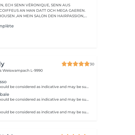
ENN AUS
COIFFEUS AN MAN DATT OCH MEGA GAEREN.
OUSEN ,AN MEIN SALON DEN HAIRPASSION,...
mplète
s
dy
30
ss
Weiswampach L-9990
sso
Note: all prices should be considered as indicative and may be subject to change based on the type, duration and complexity of the service that is provided to you on site.
obale
Note: all prices should be considered as indicative and may be subject to change based on the type, duration and complexity of the service that is provided to you on site.
Note: all prices should be considered as indicative and may be subject to change based on the type, duration and complexity of the service that is provided to you on site.