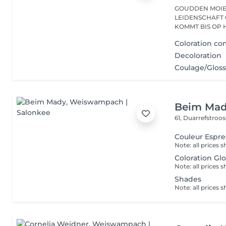
GOUDDEN MOIEN, ECH SENN VÉRONIQUE, S
LEIDENSCHAFT 
KOMMT BIS OP H
Coloration co
Decoloration
Coulage/Glos
Beim Ma
61, Duarrefstroo
Couleur Espre
Coloration Gl
Shades