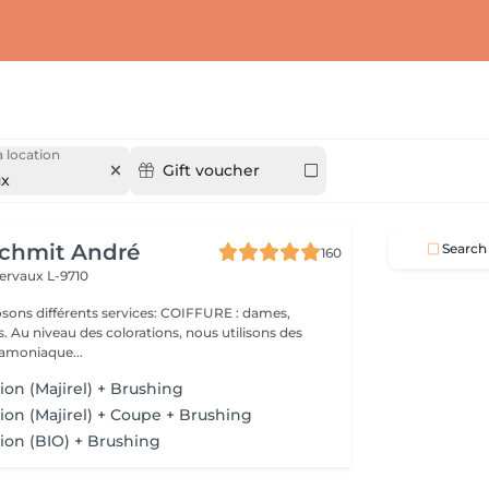
 location
Gift voucher
ux
Schmit André
Search
160
ervaux L-9710
 Au niveau des colorations, nous utilisons des
 amoniaque...
tion (Majirel) + Brushing
tion (Majirel) + Coupe + Brushing
tion (BIO) + Brushing