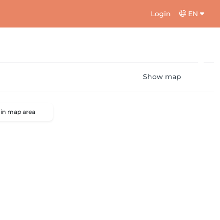
Login
EN
Show map
 in map area