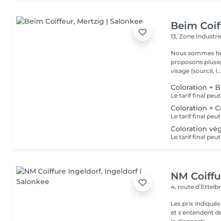
Beim Coif
13, Zone Industri
Nous sommes heure
proposons plusieurs services : La man
visage (sourcil, l..
Coloration + 
Coloration + 
Coloration vé
NM Coiffu
4, route d’Ettel
Les prix indiqué
et s'entendent de