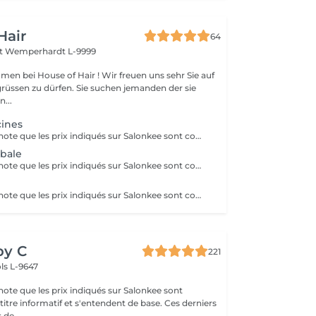
Hair
64
rt
Wemperhardt L-9999
men bei House of Hair ! Wir freuen uns sehr Sie auf
grüssen zu dürfen. Sie suchen jemanden der sie
n...
cines
Veuillez prendre note que les prix indiqués sur Salonkee sont communiqués à titre informatif et s'entendent de base. Ces derniers sont susceptibles de varier selon le diagnostic réalisé à votre arrivée au salon et l'expertise du professionnel à qui vous confiez votre beauté. Dans tous les cas, un devis précis vous sera proposé et toutes réalisations de prestations seront effectuées avec votre accord. Un grand merci d'avance pour votre compréhension. Au plaisir de vous recevoir très vite.
obale
Veuillez prendre note que les prix indiqués sur Salonkee sont communiqués à titre informatif et s'entendent de base. Ces derniers sont susceptibles de varier selon le diagnostic réalisé à votre arrivée au salon et l'expertise du professionnel à qui vous confiez votre beauté. Dans tous les cas, un devis précis vous sera proposé et toutes réalisations de prestations seront effectuées avec votre accord. Un grand merci d'avance pour votre compréhension. Au plaisir de vous recevoir très vite.
Veuillez prendre note que les prix indiqués sur Salonkee sont communiqués à titre informatif et s'entendent de base. Ces derniers sont susceptibles de varier selon le diagnostic réalisé à votre arrivée au salon et l'expertise du professionnel à qui vous confiez votre beauté. Dans tous les cas, un devis précis vous sera proposé et toutes réalisations de prestations seront effectuées avec votre accord. Un grand merci d'avance pour votre compréhension. Au plaisir de vous recevoir très vite.
by C
221
ls L-9647
note que les prix indiqués sur Salonkee sont
tre informatif et s'entendent de base. Ces derniers
 de...