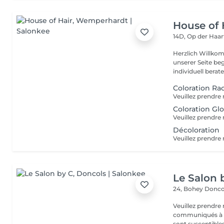
House of 
14D, Op der Haa
Herzlich Willkom
unserer Seite be
individuell berate
Coloration Ra
Coloration Gl
Décoloration
Le Salon 
24, Bohey
Donco
Veuillez prendre 
communiqués à ti
sont susceptibles