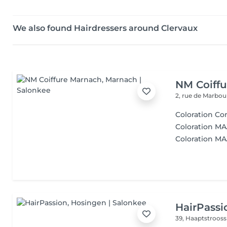
We also found Hairdressers around Clervaux
NM Coiff
2, rue de Marbo
Coloration Co
Coloration MA
Coloration MAJ
HairPassi
39, Haaptstroos