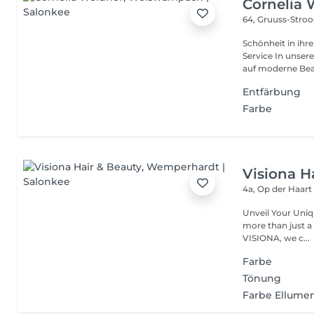
Cornelia 
64, Gruuss-Stro
Schönheit in ihrer ganzen Vielfa
Service In unserem Friseursalon trifft traditionelles Friseurhandwerk
auf moderne Bea.
Entfärbung
Farbe
Visiona H
4a, Op der Haar
Unveil Your Unique Style with Passion and E
more than just a hairstyle it's a reflection
VISIONA, we c...
Farbe
Tönung
Farbe Ellume