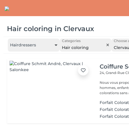
Hair coloring
in
Clervaux
Categories
Choose a
Hairdressers
Hair coloring
Clerva
Coiffure 
24, Grand-Rue
Cl
Nous vous proposons différents services: COIFFURE : dames,
hommes, enfants.
colorations sans
Forfait Colora
Forfait Colora
Forfait Colora