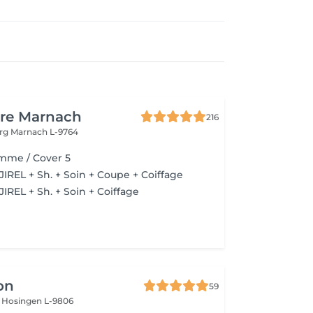
ure Marnach
216
urg
Marnach L-9764
mme / Cover 5
JIREL + Sh. + Soin + Coupe + Coiffage
IREL + Sh. + Soin + Coiffage
on
59
s
Hosingen L-9806