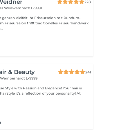
Weidner
228
oss
Weiswampach L-9991
lt Ihr Friseursalon mit Rundum-
..
air & Beauty
241
t
Wemperhardt L-9999
legance! Your hair is
 of your personality! At
n