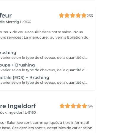
feur
233
elle
Mertzig L-9166
ux de vous aceuillir dans notre salon. Nous
ucure : au vernis Epilation du
.
Brushing
Le tarif final peut varier selon le type de cheveux, de la quantité de produit utilisée et de la création finalement réalisée.
Coupe + Brushing
Le tarif final peut varier selon le type de cheveux, de la quantité de produit utilisée et de la création finalement réalisée.
gétale (EOS) + Brushing
Le tarif final peut varier selon le type de cheveux, de la quantité de produit utilisée et de la création finalement réalisée.
re Ingeldorf
194
brück
Ingeldorf L-9160
s sur Salonkee sont communiqués à titre informatif
 base. Ces derniers sont susceptibles de varier selon