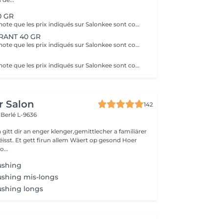
0 GR
Veuillez prendre note que les prix indiqués sur Salonkee sont communiqués à titre informatif et s'entendent de base. Ces derniers sont susceptibles de varier selon le diagnostic réalisé à votre arrivée au salon et l'expertise du professionnel à qui vous confiez votre beauté. Dans tous les cas, un devis précis vous sera proposé et toutes réalisations de prestations seront effectuées avec votre accord. Un grand merci d'avance pour votre compréhension. Au plaisir de vous recevoir très vite.
RANT 40 GR
Veuillez prendre note que les prix indiqués sur Salonkee sont communiqués à titre informatif et s'entendent de base. Ces derniers sont susceptibles de varier selon le diagnostic réalisé à votre arrivée au salon et l'expertise du professionnel à qui vous confiez votre beauté. Dans tous les cas, un devis précis vous sera proposé et toutes réalisations de prestations seront effectuées avec votre accord. Un grand merci d'avance pour votre compréhension. Au plaisir de vous recevoir très vite.
Veuillez prendre note que les prix indiqués sur Salonkee sont communiqués à titre informatif et s'entendent de base. Ces derniers sont susceptibles de varier selon le diagnostic réalisé à votre arrivée au salon et l'expertise du professionnel à qui vous confiez votre beauté. Dans tous les cas, un devis précis vous sera proposé et toutes réalisations de prestations seront effectuées avec votre accord. Un grand merci d'avance pour votre compréhension. Au plaisir de vous recevoir très vite.
r Salon
142
s
Berlé L-9636
gitt dir an enger klenger,gemittlecher a familiärer
sst. Et gett firun allem Wäert op gesond Hoer
o...
ushing
ushing mis-longs
ushing longs