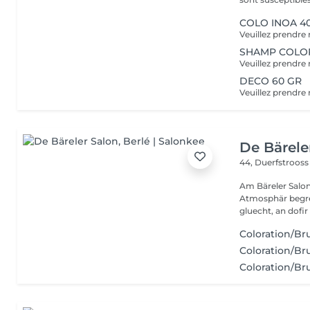
COLO INOA 4
SHAMP COLO
DECO 60 GR
De Bärele
44, Duerfstroos
Am Bäreler Salon 
Atmosphär begréi
gluecht, an dofir 
Coloration/Br
Coloration/Br
Coloration/Br