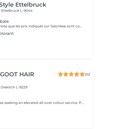
Style Ettelbruck
e
Ettelbruck L-9044
obale
Veuillez prendre note que les prix indiqués sur Salonkee sont communiqués à titre informatif et s'entendent de base. Ces derniers sont susceptibles de varier selon le diagnostic réalisé à votre arrivée au salon et l'expertise du professionnel à qui vous confiez votre beauté. Dans tous les cas, un devis précis vous sera proposé et toutes réalisations de prestations seront effectuées avec votre accord. Un grand merci d'avance pour votre compréhension. Au plaisir de vous recevoir très vite.
lorant
 GOOT HAIR
513
e
Diekirch L-9229
Designed for those seeking an elevated all-over colour service. Perfect for refreshing rich coppers and vibrant reds while adding warmth, elegance and refined depth to brunette tones.