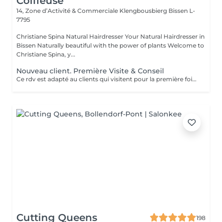
Coiffeuse
14, Zone d’Activité & Commerciale Klengbousbierg
Bissen L-
7795
Christiane Spina Natural Hairdresser Your Natural Hairdresser in
Bissen Naturally beautiful with the power of plants Welcome to
Christiane Spina, y...
Nouveau client. Première Visite & Conseil
Ce rdv est adapté au clients qui visitent pour la première fois notre salon. Ce conseil contient l'explication des produits adaptés au besoin de vos cheveux et vos problèmes. En plus on vous explique la coloration aux plantes inclus ses grandes avantages pour vos cheveux et cuir chevelur. Comment on quitte la coloration chemique en coloration aux plantes? Ce jour même on peut pas réaliser une coloration naturelle, il faut un temps d'adaption de quelques jours. N'hésiter pas à nous cantacter pour plus informations. Avec notre concept on vous garantis d'avoir vos cheveux brillants et de bonne santé sans chute de cheveux.
Cutting Queens
198