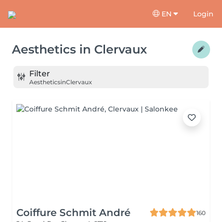
EN
Login
Aesthetics
in
Clervaux
Filter
Aesthetics
in
Clervaux
Coiffure Schmit André
160