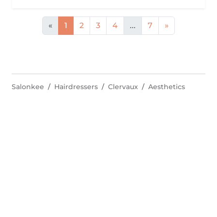
«
1
2
3
4
...
7
»
Salonkee
Hairdressers
Clervaux
Aesthetics