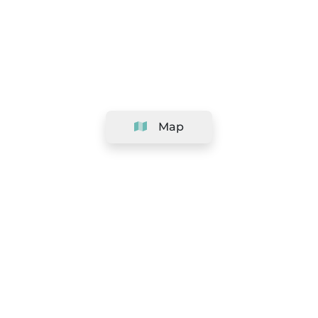
Map
Company
Support
Team
&
Careers
Information for salons