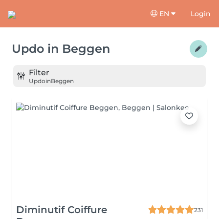
EN
Login
Updo
in
Beggen
Filter
Updo
in
Beggen
Diminutif Coiffure
231