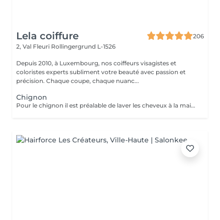
Lela coiffure
206
2, Val Fleuri
Rollingergrund L-1526
Depuis 2010, à Luxembourg, nos coiffeurs visagistes et
coloristes experts subliment votre beauté avec passion et
précision. Chaque coupe, chaque nuanc...
Chignon
Pour le chignon il est préalable de laver les cheveux à la maison sans faire de soin afin que les cheveux soit propre et prêt à être travailler pour réaliser votre coiffure personnalisée. Le prix (*plus) varie selon la longueur, épaisseur et réalisation du service.