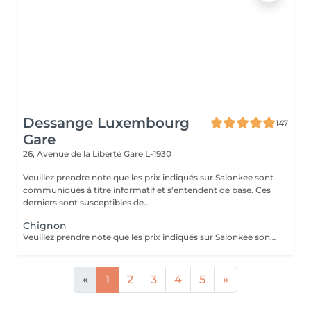
Dessange Luxembourg
147
Gare
26, Avenue de la Liberté
Gare L-1930
Veuillez prendre note que les prix indiqués sur Salonkee sont
communiqués à titre informatif et s'entendent de base. Ces
derniers sont susceptibles de...
Chignon
Veuillez prendre note que les prix indiqués sur Salonkee sont communiqués à titre informatif et s'entendent de base. Ces derniers sont susceptibles de varier selon le diagnostic réalisé à votre arrivée au salon et l'expertise du professionnel à qui vous confiez votre beauté. Dans tous les cas, un devis précis vous sera proposé et toutes réalisations de prestations seront effectuées avec votre accord.
«
1
2
3
4
5
»