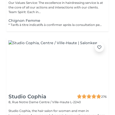
Our Values Service: The excellence in hairdressing service is at
the core of all our actions and interactions with our clients.
Team Spirit: Each in...
Chignon Femme
* Tarifs à titre indicatifs à confirmer après la consultation personnalisée établit auprès de votre coiffeur/stylist/spécialiste * La direction se réserve le droit dapporter des modifications pour le bon fonctionnement du salon
Studio Cophia
276
8, Rue Notre Dame
Centre / Ville-Haute L-2240
Studio Cophia, the hair salon for women and men in