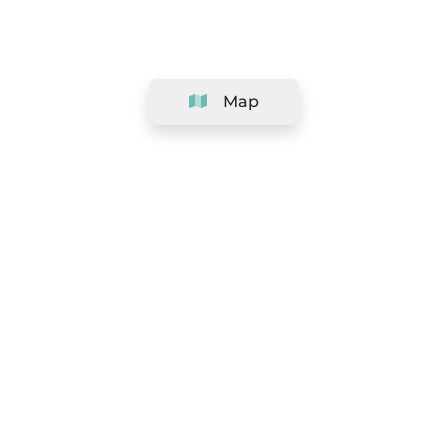
Map
Company
Support
Team
&
Careers
Information for salons
Legal
Exercise withdrawal right