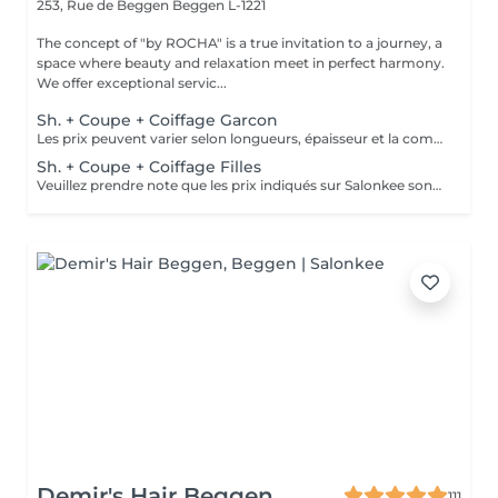
253, Rue de Beggen
Beggen L-1221
The concept of "by ROCHA" is a true invitation to a journey, a
space where beauty and relaxation meet in perfect harmony.
We offer exceptional servic...
Sh. + Coupe + Coiffage Garcon
Les prix peuvent varier selon longueurs, épaisseur et la complexité du travail.
Sh. + Coupe + Coiffage Filles
Veuillez prendre note que les prix indiqués sur Salonkee sont communiqués à titre informatif et s'entendent de base. Ces derniers sont susceptibles de varier selon le diagnostic réalisé à votre arrivée au salon et l'expertise du professionnel à qui vous confiez votre beauté. Dans tous les cas, un devis précis vous sera proposé et toutes réalisations de prestations seront effectuées avec votre accord. Un grand merci d'avance pour votre compréhension. Au plaisir de vous revoir très vite.
Demir's Hair Beggen
111