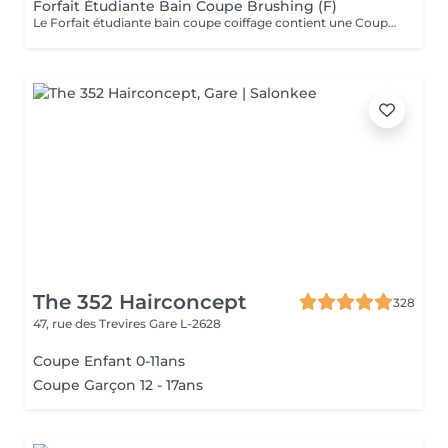
Forfait Étudiante Bain Coupe Brushing (F)
Le Forfait étudiante bain coupe coiffage contient une Coupe et un Brushing pour les étudiantes. Dépendant de la longueur des cheveux, le prix peut varier. En cas de questions veuillez appeler au +352 26 35 02 89.
The 352 Hairconcept
328
47, rue des Trevires
Gare L-2628
Coupe Enfant 0-11ans
Coupe Garçon 12 - 17ans