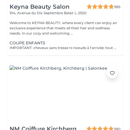
Keyna Beauty Salon
385
104, Avenue du Dix Septembre
Belair L-2550
Welcome to KEYNA BEAUTY, where every client can enjoy an
exclusive experience that meets all their hair and wellness
needs. In our cozy and welcoming ...
COUPE ENFANTS
IMPORTANT: cheveux sans tresse ni noeuds à l'arrivée; tout noeuds ou tressage entraîne l'annulation et 50% de la prestation est retenu. Veuillez noter que si un enfant arrive au salon avec des poux, nous ne pourrons pas procéder à la coupe de cheveux pour des raisons de santé et de sécurité. Dans ce cas, le rendez-vous sera tout de même facturé en raison de l'horaire réservé, afin de compenser la perte de chiffre d'affaires. Nous comprenons que cela peut être une situation difficile, et nous vous encourageons à vérifier les cheveux de votre enfant avant le rendez-vous. Merci de votre compréhension !
NM Coiffure Kirchberg
380