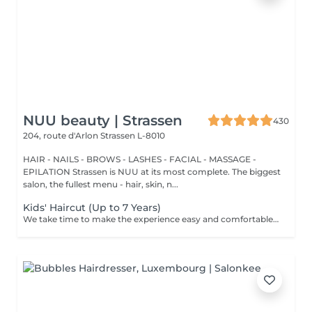
NUU beauty | Strassen
430
204, route d'Arlon
Strassen L-8010
HAIR - NAILS - BROWS - LASHES - FACIAL - MASSAGE -
EPILATION Strassen is NUU at its most complete. The biggest
salon, the fullest menu - hair, skin, n...
Kids' Haircut (Up to 7 Years)
We take time to make the experience easy and comfortable, starting with a short talk to understand the look you want, followed by a careful cut.