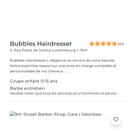
Bubbles Hairdresser
442
5, Rue Palais de Justice
Luxembourg L-1841
Bubbles Hairdresser L'élégance au service de votre beauté
Notre expertise repose sur une prise en charge complète et
personnalisée de vos cheveux : ...
Coupe enfant 0-13 ans
Barbe entretien
Veuillez noter que tous les services pour hommes ne peuvent PAS être réservés en ligne. Merci d'appeler ou de passer pour réserver ces derniers. Quiconque ne respecte pas cela et réserve un service pour femme à la place ou utilise le compte d'une femme pour bloquer du temps pour le service d'un homme sera bloqué de toutes les réservations futures.