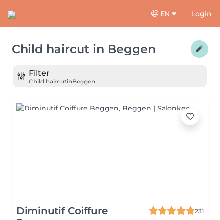
EN
Login
Child haircut
in
Beggen
Filter
Child haircut
in
Beggen
Diminutif Coiffure
231