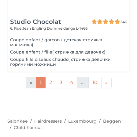
Studio Chocolat
246
6, Rue Jean Engling
Dommeldange L-1466
Coupe enfant / garçon ( детская стрижка
мальчика)
Coupe enfant / fille( стрижка для девочек)
Coupe fille ciseaux chauds( стрижка девочки
горячими ножници
«
1
2
3
4
...
10
»
Salonkee
Hairdressers
Luxembourg
Beggen
Child haircut