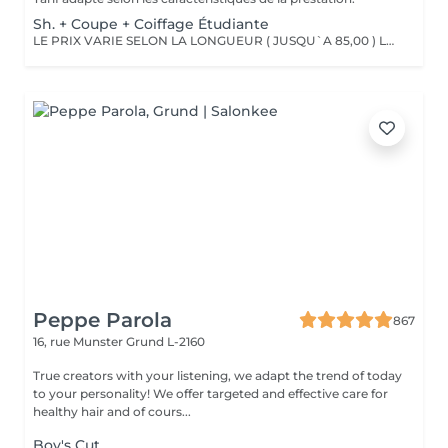
Sh. + Coupe + Coiffage Étudiante
LE PRIX VARIE SELON LA LONGUEUR ( JUSQU`A 85,00 ) Les remises sont valables uniquement mardi-mercredi-jeudi sur les prestations couleur, toner et balayage (-10%)
Peppe Parola
867
16, rue Munster
Grund L-2160
True creators with your listening, we adapt the trend of today
to your personality! We offer targeted and effective care for
healthy hair and of cours...
Boy's Cut