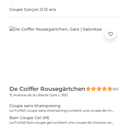
Coupe Garçon 0-12 ans
De Coiffer Rousegärtchen
347
11, Avenue de la Liberté
Gare L-1931
Coupe sans shampooing
Le Forfait coupe sans shampoing contient une coupe de cheveux sans shampoing pour les étudiants. En cas de questions veuillez appeler au +352 26 35 02 89.
Bain Coupe Gel (M)
Le Forfait bain coupe gel contient une coupe de cheveux avec shampoing et l'application d'un produit de finition (Gel, Cire, Laque, etc.) pour les étudiants. En cas de questions veuillez appeler au +352 26 35 02 89.