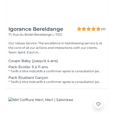
Igorance Bereldange
310
71, Rue du Bridel
Bereldange L-7212
Our Values Service: The excellence in hairdressing service is at
the core of all our actions and interactions with our clients.
Team Spirit: Each in...
Coupe Baby (jusqu'à 4 ans)
Pack Écolier 5 à 11 ans
* Tarifs à titre indicatifs à confirmer après la consultation personnalisée établit auprès de votre coiffeur/stylist/spécialiste * La direction se réserve le droit dapporter des modifications pour le bon fonctionnement du salon
Pack Étudiant Garçon
* Tarifs à titre indicatifs à confirmer après la consultation personnalisée établit auprès de votre coiffeur/stylist/spécialiste * La direction se réserve le droit dapporter des modifications pour le bon fonctionnement du salon