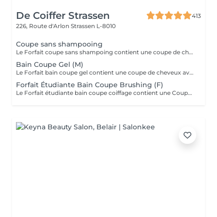
De Coiffer Strassen
413
226, Route d'Arlon
Strassen L-8010
Coupe sans shampooing
Le Forfait coupe sans shampoing contient une coupe de cheveux sans shampoing pour les étudiants. En cas de questions veuillez appeler au +352 26 35 02 89.
Bain Coupe Gel (M)
Le Forfait bain coupe gel contient une coupe de cheveux avec shampoing et l'application d'un produit de finition (Gel, Cire, Laque, etc.) pour les étudiants. En cas de questions veuillez appeler au +352 26 35 02 89.
Forfait Étudiante Bain Coupe Brushing (F)
Le Forfait étudiante bain coupe coiffage contient une Coupe et un Brushing pour les étudiantes. Dépendant de la longueur des cheveux, le prix peut varier. En cas de questions veuillez appeler au +352 26 35 02 89.