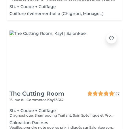
Sh. + Coupe + Coiffage
Coiffure évènementielle (Chignon, Mariage...)
The Cutting Room
127
13, rue du Commerce
Kayl 3616
Sh. + Coupe + Coiffage
Diagnostique, Shampooing Traitant, Soin Spécifique et Produits Coiffants inclus
Coloration Racines
Veuillez prendre note que les prix indiqués sur Salonkee sont communiqués à titre informatif et s'entendent de base. Ces derniers sont susceptibles de varier selon le diagnostic réalisé à votre arrivée au salon et l'expertise du professionnel à qui vous confiez votre beauté. Dans tous les cas, un devis précis vous sera proposé et toutes réalisations de prestations seront effectuées avec votre accord. Un grand merci d'avance pour votre compréhension. Au plaisir de vous recevoir très vite.