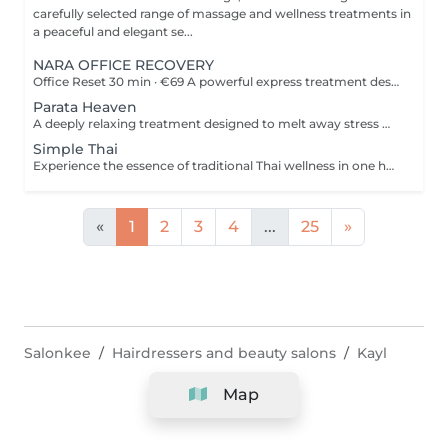
carefully selected range of massage and wellness treatments in
a peaceful and elegant se...
NARA OFFICE RECOVERY
Office Reset 30 min · €69 A powerful express treatment designed to release upper-body tension and calm the mind when time is limited. Includes: Upper Back Massage Neck & Shoulder Massage Acupressure Head Massage Targeted Hot Stones Cooling Jade Eye Mask Results: Looser muscles A lighter head Soothed, refreshed eyes A calmer mind Ideal during a lunch break or after work. Office Reset Plus 45 min · €89 A deeper upper-body recovery treatment with added foot relaxation for tired, heavy feet. Includes: Upper Back Massage Neck & Shoulder Massage Acupressure Head Massage Relaxing Foot Massage Targeted Hot Stones Cooling Jade Eye Mask Results: Reduced tension from prolonged sitting Refreshed feet and legs Renewed energy A calmer body and mind Executive Recovery 75 min · €139 Our complete head-to-toe ritual, created for accumulated stress and deeper physical fatigue. Includes: Detailed Back Massage Neck & Shoulder Massage Acupressure Head Massage Hand Acupressure Foot Reflexology Targeted Hot Stones Cooling Jade Eye Relaxation Results: Deeper muscular relaxation A lighter, re-energised body A calmer mind Restored balance and vitality Every treatment uses organic coconut oil and organic aromatherapy oils to soften the skin, ease muscular tension and promote deep relaxation.
Parata Heaven
A deeply relaxing treatment designed to melt away stress where it accumulates most. Combining a 60-minute Indian Head & Shoulder Massage with a 30-minute Office Syndrome Back & Shoulder Massage, this package focuses on the scalp, neck, shoulders, and upper back to release tension, calm the mind, and restore a feeling of lightness and wellbeing. Includes: Indian Head & Shoulder Massage 60 min Office Syndrome Back & Shoulder Massage 30 min
Simple Thai
Experience the essence of traditional Thai wellness in one harmonious ritual. Designed to relax the body, ease muscular tension, improve circulation, and restore a lasting sense of balance and wellbeing. Includes: Traditional Thai Oil Massage 90 min Thai Foot Reflexology 45 min
«
1
2
3
4
...
25
»
Salonkee
Hairdressers and beauty salons
Kayl
Map