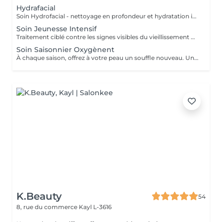
Hydrafacial
Soin Hydrofacial - nettoyage en profondeur et hydratation intense. Un soin innovant non invasif qui combine un nettoyage doux, une extraction par aspiration et une infusion de sérums actifs. Le traitement purifie la peau, resserre les pores, hydrate en profondeur et redonne immédiatement éclat et fraîcheur. Convient à tous les types de peau. Une peau propre, lisse et lumineuse - sans douleur, sans temps de récupération.
Soin Jeunesse Intensif
Traitement ciblé contre les signes visibles du vieillissement Rides Relâchement cutané Perte de fermeté Un soin haute performance qui agit en profondeur pour corriger les signes visibles du vieillissement. Grâce à des techniques expertes et des actifs puissants, ce traitement stimule la production de collagène, raffermit les tissus et lisse les rides. La peau retrouve tonicité, éclat et densité. Les contours du visage sont visiblement redessinés. Résultat : une peau plus ferme, plus lisse, visiblement rajeunie.
Soin Saisonnier Oxygènent
À chaque saison, offrez à votre peau un souffle nouveau. Un rituel réconfortant et surprenant, riche en textures, senteurs et sensations. Ce soin évolue au rythme des saisons pour répondre aux besoins spécifiques de votre peau : hydratation, éclat, tonus et vitalité. Un véritable moment de bien-être et de fraîcheur, qui ravive l'éclat naturel du teint et réveille les sens. Résultat : une peau ressourcée, lumineuse et parfaitement hydratée.
K.Beauty
54
8, rue du commerce
Kayl L-3616