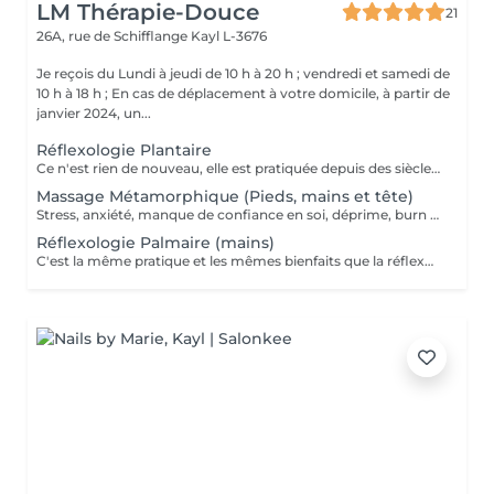
LM Thérapie-Douce
21
26A, rue de Schifflange
Kayl L-3676
Je reçois du Lundi à jeudi de 10 h à 20 h ; vendredi et samedi de
10 h à 18 h ; En cas de déplacement à votre domicile, à partir de
janvier 2024, un...
Réflexologie Plantaire
Ce n'est rien de nouveau, elle est pratiquée depuis des siècles, en Egypte, Tibet et Chine ; C'est une Technique manuelle, naturelle et sans danger. Elle ne guérit pas mais par une stimulation des zones réflexes, nous aidons l'organisme à un bon fonctionnement : urinaire, respiratoire, digestif, endocrinien et osseux. Le Pied est le corps en miniature. Nous pouvons constater que chaque zone est reliée à des organes précis du corps et par l'action du toucher, le corps va recevoir une information et va le transmettre au système nerveux. C'est une médecine ou thérapie douce utilisée pour relâcher les tensions du corps en utilisant le massage ou des pressions sur le pied ! C'est pourquoi nous parlerons d'Aide et d'Accompagnement
Massage Métamorphique (Pieds, mains et tête)
Stress, anxiété, manque de confiance en soi, déprime, burn out ? Le massage métamorphique vous aidera à retrouver votre paix intérieure, C'est un massage très doux, en effleurage qui libère les nuds et blocages pour libérer l'énergie vitale. Le principe est de reconnecter la personne à sa période prénatale grâce à un massage sur les pieds, les mains et la tête aux endroits des points réflexes qui correspondent à la colonne vertébrale. Les blocages d'énergie peuvent être libéré s et un potentiel d'auto-guérison !
Réflexologie Palmaire (mains)
C'est la même pratique et les mêmes bienfaits que la réflexologie des pieds ; "de plus c est très bénéfique pour les douleurs des articulations des mains , et pour ceux qui ont de l 'arthrose également..." contre indication : Femmes enceintes (- de 3 mois) ; pacemaker, thrombose, cancer et Fièvre.