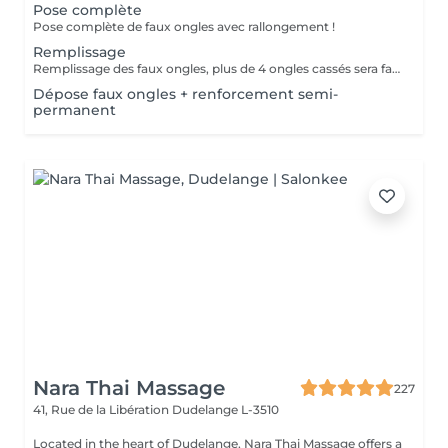
Pose complète
Pose complète de faux ongles avec rallongement !
Remplissage
Remplissage des faux ongles, plus de 4 ongles cassés sera facturé une nouvelle pose !Le remplissage doit être effectué dans les 4 semaines à compter du jour de la pose, les 4 semaines dépassées vous sera facturé un supplément de 10€! Tout changement de format vous sera également facturé !
Dépose faux ongles + renforcement semi-
permanent
Nara Thai Massage
227
41, Rue de la Libération
Dudelange L-3510
Located in the heart of Dudelange, Nara Thai Massage offers a