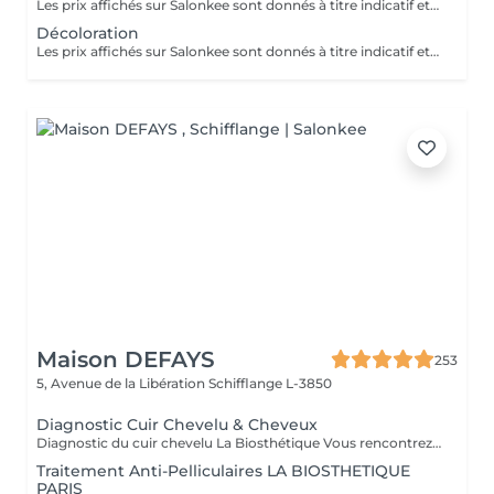
Les prix affichés sur Salonkee sont donnés à titre indicatif et représentent les tarifs de base. Ceux-ci peuvent varier en fonction du diagnostic effectué lors de votre arrivée au salon et de l'expertise du professionnel à qui vous confiez vos soins de beauté. Dans tout les cas, un devis détaillé vous sera proposé et toute prestation sera réalisée avec votre accord.
Décoloration
Les prix affichés sur Salonkee sont donnés à titre indicatif et représentent les tarifs de base. Ceux-ci peuvent varier en fonction du diagnostic effectué lors de votre arrivée au salon et de l'expertise du professionnel à qui vous confiez vos soins de beauté. Dans tout les cas, un devis détaillé vous sera proposé et toute prestation sera réalisée avec votre accord.
Maison DEFAYS
253
5, Avenue de la Libération
Schifflange L-3850
Diagnostic Cuir Chevelu & Cheveux
Diagnostic du cuir chevelu La Biosthétique Vous rencontrez des problèmes au niveau du cuir chevelu ? Cheveux gras, pellicules, démangeaisons ou sécheresse cutanée ? Profitez de notre diagnostic professionnel du cuir chevelu pour identifier les causes et trouver des solutions adaptées à vos besoins. Grâce à une analyse précise, nous vous proposons des recommandations personnalisées pour retrouver un cuir chevelu sain et équilibré. N'hésitez pas à réserver votre rendez-vous dès maintenant
Traitement Anti-Pelliculaires LA BIOSTHETIQUE
PARIS