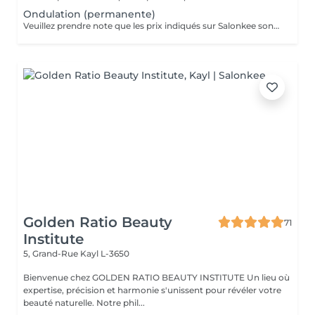
Ondulation (permanente)
Veuillez prendre note que les prix indiqués sur Salonkee sont communiqués à titre informatif et s'entendent de base. Ces derniers sont susceptibles de varier selon le diagnostic réalisé à votre arrivée au salon et l'expertise du professionnel à qui vous confiez votre beauté. Dans tous les cas, un devis précis vous sera proposé et toutes réalisations de prestations seront effectuées avec votre accord. Un grand merci d'avance pour votre compréhension. Au plaisir de vous recevoir très vite.
Golden Ratio Beauty
71
Institute
5, Grand-Rue
Kayl L-3650
Bienvenue chez GOLDEN RATIO BEAUTY INSTITUTE Un lieu où
expertise, précision et harmonie s'unissent pour révéler votre
beauté naturelle. Notre phil...