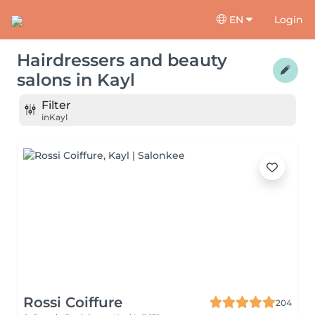
EN
Login
Hairdressers and beauty
salons
in
Kayl
Filter
in
Kayl
Rossi Coiffure
204