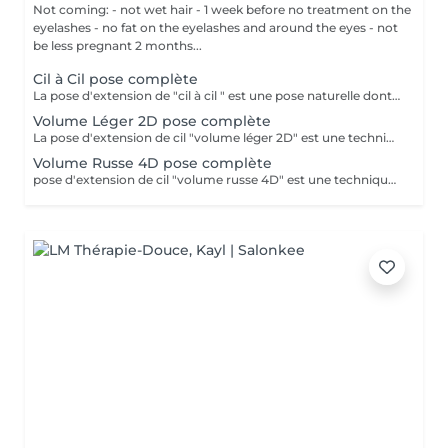
Not coming: - not wet hair - 1 week before no treatment on the
eyelashes - no fat on the eyelashes and around the eyes - not
be less pregnant 2 months...
Cil à Cil pose complète
La pose d'extension de "cil à cil " est une pose naturelle dont la technique consiste à poser 1 extension de cil sur chaque cils naturels.
Volume Léger 2D pose complète
La pose d'extension de cil "volume léger 2D" est une technique qui consiste à poser un bouquet de plusieurs extension de cils (2 cils) sur un cil naturel. Cela permet de créer plus de volume et d'intensité sur le regard
Volume Russe 4D pose complète
pose d'extension de cil "volume russe 4D" est une technique qui consiste à poser un bouquet de plusieurs extension de cils (4 cils) sur un cil naturel. Cela permet de créer plus de volume et d'intensité sur le regard