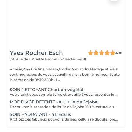
Yves Rocher Esch
498
79, Rue de l`Alzette
Esch-sur-Alzette L-4011
Amélie,Ana Cristina,Melissa,Elodie, Alexandra,Nadège et Maja
sont heureuses de vous accueillir dans la bonne humeur toute
la semaine de 9h30 à 18h . L...
SOIN NETTOYANT Charbon végétal
Votre teint vous semble terne et brouillé ?Vous ressentez le besoin de nettoyer votre peau? Ce soin nettoyant s'adresse à vous. Il permettra de traiter votre peau sans la décaper. Purifié et détoxifié, votre visage retrouve un teint unifié,frais et lumineux. Une vraie bouffée d'oxygène pour votre peau!
MODELAGE DÉTENTE - à l'Huile de Jojoba
Découvrez la sensation de lhuile de Jojoba 100 % naturelle sur votre peau. Nourrie, votre peau retrouve tout son confort. Libéré de ses tensions grâce aux mains habiles de notre esthéticienne, votre visage est détendu. Bénéfices : Nourrie, votre peau retrouve tout son confort.
SOIN HYDRATANT - à L'Edulis
Profitez des fabuleux pouvoirs de leau cellulaire dEdulis, précieuse source dhydratation continue. Après la brumisation du Sérum concentré en eau cellulaire, le Masque Crème ressourçant se transforme en une texture soyeuse qui fond sur votre peau sous le délicat modelage de notre esthéticienne. Bénéfices : Gorgée deau, votre peau retrouve douceur, souplesse et éclat. Retrouvez le confort dune peau hydratée en continu.