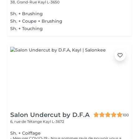
38, Grand-Rue
Kayl L-3650
Sh. + Brushing
Sh. + Coupe + Brushing
Sh. + Touching
Salon Undercut by D.F.A
100
6, rue de Tétange
Kayl L-3672
Sh. + Coiffage
- Mesures COVID-19 - Nous sommes ravis de pouvoir vous accueillir à partir du 11 mai 2020 . Dans la mesure du possible : - Réserver un jour et un créneau en semaine si vous n'avez pas de contrainte pro./perso. - Venir seul aux rendez-vous - Se présenter au salon à l'heure prévue - Porter un masque et des gants - Respecter la distanciation - Prévoyez une boisson et de la lecture si besoin - Privilégier les modes de paiements sans contact Un grand merci d'avance pour votre compréhension. Au plaisir de vous revoir très vite.