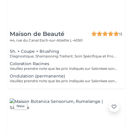
Maison de Beauté
13
44, rue du Canal
Esch-sur-Alzette L-4050
Sh. + Coupe + Brushing
Diagnostique, Shampooing Traitant, Soin Spécifique et Produits Coiffants inclus
Coloration Racines
Veuillez prendre note que les prix indiqués sur Salonkee sont communiqués à titre informatif et s'entendent de base. Ces derniers sont susceptibles de varier selon le diagnostic réalisé à votre arrivée au salon et l'expertise du professionnel à qui vous confiez votre beauté. Dans tous les cas, un devis précis vous sera proposé et toutes réalisations de prestations seront effectuées avec votre accord. Un grand merci d'avance pour votre compréhension. Au plaisir de vous recevoir très vite.
Ondulation (permanente)
Veuillez prendre note que les prix indiqués sur Salonkee sont communiqués à titre informatif et s'entendent de base. Ces derniers sont susceptibles de varier selon le diagnostic réalisé à votre arrivée au salon et l'expertise du professionnel à qui vous confiez votre beauté. Dans tous les cas, un devis précis vous sera proposé et toutes réalisations de prestations seront effectuées avec votre accord. Un grand merci d'avance pour votre compréhension. Au plaisir de vous recevoir très vite.
New