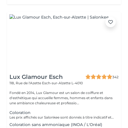
Lux Glamour Esch
342
118, Rue de l'Azette
Esch-sur-Alzette L-4010
Fondé en 2014, Lux Glamour est un salon de coiffure et
d'esthétique qui accueille femmes, hommes et enfants dans
une ambiance chaleureuse et professio...
Coloration
Les prix affichés sur Salonkee sont donnés à titre indicatif et représentent les tarifs de base. Ceux-ci peuvent varier en fonction du diagnostic effectué lors de votre arrivée au salon et de l'expertise du professionnel à qui vous confiez vos soins de beauté. Dans tout les cas, un devis détaillé vous sera proposé et toute prestation sera réalisée avec votre accord.
Coloration sans ammoniaque (INOA / L'Oréal)