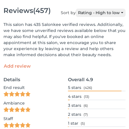
Reviews
(457)
Sort by
Rating - High to low
This salon has 435 Salonkee verified reviews. Additionally,
we have some unverified reviews available below that you
may also find helpful. If you've booked an online
appointment at this salon, we encourage you to share
your experience by leaving a review and help others
make informed decisions about their beauty needs.
Add review
Details
Overall
4.9
End result
5
stars
(426)
4
stars
(13)
Ambiance
3
stars
(6)
2
stars
(7)
Staff
1
star
(5)