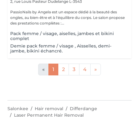
2, rue Louis Pasteur
Dudelange L-3543
PassioNails by Angela est un espace dédié à la beauté des
ongles, au bien-être et à l'équilibre du corps. Le salon propose
des prestations complètes :...
Pack femme / visage, aiselles, jambes et bikini
complet
Demie pack femme / visage , Aisselles, demi-
jambe, bikini échancré.
«
1
2
3
4
»
Salonkee
Hair removal
Differdange
Laser Permanent Hair Removal