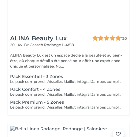
ALINA Beauty Lux
120
20 , Av. Dr Gaasch
Rodange L-4818
ALINA Beauty Lux est un espace dédié à la beauté et au bien-
être, où chaque détail a été pensé pour offrir une expérience
unique et personnalisée. No...
Pack Essentiel - 3 Zones
Le pack comprend : Aisselles Maillot intégral Jambes complètes L'épilation laser de la zone inter-fessière (sillon interfessier) est offerte avec ce pack. À LIRE AVANT VOTRE SÉANCE Rasez la zone à traiter 24 heures avant votre rendez-vous. Ne pas épiler à la cire, à la pince ou à l'épilateur électrique pendant toute la durée du traitement (le rasage est autorisé). Évitez toute exposition au soleil, aux UV et aux autobronzants pendant les 2 semaines avant et après la séance. Informez-nous avant votre rendez-vous si vous prenez un traitement médical ou des compléments alimentaires. Certains médicaments peuvent être incompatibles avec l'épilation laser (ex. Roaccutane®, certains antibiotiques photosensibilisants et autres traitements augmentant la sensibilité de la peau). Le traitement est contre-indiqué pendant la grossesse. N'appliquez pas de rétinol, d'acides exfoliants, de gommages ou de produits irritants sur la zone 48 heures avant et 48 heures après la séance. Une légère rougeur ou une sensation de chaleur est normale après le traitement et disparaît généralement en quelques heures. Plusieurs séances sont nécessaires pour obtenir une réduction durable de la pilosité. En cas de doute concernant votre traitement médical ou votre état de santé, contactez-nous avant votre rendez-vous. Une séance présentant une contre-indication ne pourra pas être réalisée.
Pack Confort - 4 Zones
Le pack comprend : Aisselles Maillot intégral Jambes complètes Avant-bras L'épilation laser de la zone inter-fessière (sillon interfessier) est offerte avec ce pack. À LIRE AVANT VOTRE SÉANCE Rasez la zone à traiter 24 heures avant votre rendez-vous. Ne pas épiler à la cire, à la pince ou à l'épilateur électrique pendant toute la durée du traitement (le rasage est autorisé). Évitez toute exposition au soleil, aux UV et aux autobronzants pendant les 2 semaines avant et après la séance. Informez-nous avant votre rendez-vous si vous prenez un traitement médical ou des compléments alimentaires. Certains médicaments peuvent être incompatibles avec l'épilation laser (ex. Roaccutane®, certains antibiotiques photosensibilisants et autres traitements augmentant la sensibilité de la peau). Le traitement est contre-indiqué pendant la grossesse. N'appliquez pas de rétinol, d'acides exfoliants, de gommages ou de produits irritants sur la zone 48 heures avant et 48 heures après la séance. Une légère rougeur ou une sensation de chaleur est normale après le traitement et disparaît généralement en quelques heures. Plusieurs séances sont nécessaires pour obtenir une réduction durable de la pilosité. En cas de doute concernant votre traitement médical ou votre état de santé, contactez-nous avant votre rendez-vous. Une séance présentant une contre-indication ne pourra pas être réalisée.
Pack Premium - 5 Zones
Le pack comprend : Aisselles Maillot intégral Jambes complètes Avant-bras Ligne abdominale L'épilation laser de la zone inter-fessière (sillon interfessier) est offerte avec ce pack. À LIRE AVANT VOTRE SÉANCE Rasez la zone à traiter 24 heures avant votre rendez-vous. Ne pas épiler à la cire, à la pince ou à l'épilateur électrique pendant toute la durée du traitement (le rasage est autorisé). Évitez toute exposition au soleil, aux UV et aux autobronzants pendant les 2 semaines avant et après la séance. Informez-nous avant votre rendez-vous si vous prenez un traitement médical ou des compléments alimentaires. Certains médicaments peuvent être incompatibles avec l'épilation laser (ex. Roaccutane®, certains antibiotiques photosensibilisants et autres traitements augmentant la sensibilité de la peau). Le traitement est contre-indiqué pendant la grossesse. N'appliquez pas de rétinol, d'acides exfoliants, de gommages ou de produits irritants sur la zone 48 heures avant et 48 heures après la séance. Une légère rougeur ou une sensation de chaleur est normale après le traitement et disparaît généralement en quelques heures. Plusieurs séances sont nécessaires pour obtenir une réduction durable de la pilosité. En cas de doute concernant votre traitement médical ou votre état de santé, contactez-nous avant votre rendez-vous. Une séance présentant une contre-indication ne pourra pas être réalisée.