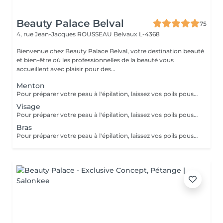
Beauty Palace Belval
75
4, rue Jean-Jacques ROUSSEAU
Belvaux L-4368
Bienvenue chez Beauty Palace Belval, votre destination beauté
et bien-être où les professionnelles de la beauté vous
accueillent avec plaisir pour des...
Menton
Pour préparer votre peau à l'épilation, laissez vos poils pousser pendant au moins deux semaines après le dernier rasage pour assurer une longueur adéquate. Il est également recommandé, mais non indispensable, d'effectuer un gommage doux 24 heures avant la séance pour éliminer les cellules mortes et faciliter l'extraction des poils. Le jour de l'épilation, évitez d'appliquer des crèmes ou des huiles sur la zone concernée afin d'assurer une bonne adhérence de la cire. Enfin, protégez votre peau en évitant l'exposition au soleil ou les séances de bronzage, qui pourraient la rendre plus sensible et irritable.
Visage
Pour préparer votre peau à l'épilation, laissez vos poils pousser pendant au moins deux semaines après le dernier rasage pour assurer une longueur adéquate. Il est également recommandé, mais non indispensable, d'effectuer un gommage doux 24 heures avant la séance pour éliminer les cellules mortes et faciliter l'extraction des poils. Le jour de l'épilation, évitez d'appliquer des crèmes ou des huiles sur la zone concernée afin d'assurer une bonne adhérence de la cire. Enfin, protégez votre peau en évitant l'exposition au soleil ou les séances de bronzage, qui pourraient la rendre plus sensible et irritable.
Bras
Pour préparer votre peau à l'épilation, laissez vos poils pousser pendant au moins deux semaines après le dernier rasage pour assurer une longueur adéquate. Il est également recommandé, mais non indispensable, d'effectuer un gommage doux 24 heures avant la séance pour éliminer les cellules mortes et faciliter l'extraction des poils. Le jour de l'épilation, évitez d'appliquer des crèmes ou des huiles sur la zone concernée afin d'assurer une bonne adhérence de la cire. Enfin, protégez votre peau en évitant l'exposition au soleil ou les séances de bronzage, qui pourraient la rendre plus sensible et irritable.