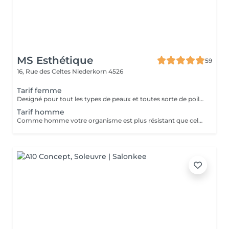
MS Esthétique
59
16, Rue des Celtes
Niederkorn 4526
Tarif femme
Designé pour tout les types de peaux et toutes sorte de poils. Notre laser diode qui fonctionne à trois ondes et ateint ainsi un niveau différent de profondeur. De plus sans sentir de douleurs. Attention! Pour votre premier RDV veuillez prendre un RDV INFORMATION pour remplir le dossier personnel!
Tarif homme
Comme homme votre organisme est plus résistant que celui de la femme et dans la pluspart des cas vous aurez besoin de plusieurs séances. Designé pour tout les types de peaux et toutes sorte de poils. Notre laser qui fonctionne à trois ondes et ateint ainsi un niveau différent de profondeur. De plus sans sentir de douleurs. Attention! Pour votre premier RDV veuillez prendre un RDV INFORMATION pour remplir le dossier personnel!