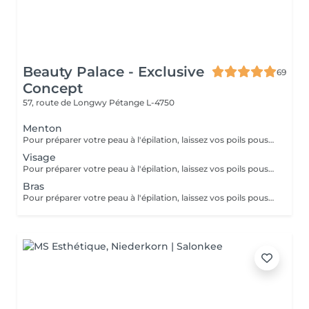
Beauty Palace - Exclusive
69
Concept
57, route de Longwy
Pétange L-4750
Menton
Pour préparer votre peau à l'épilation, laissez vos poils pousser pendant au moins deux semaines après le dernier rasage pour assurer une longueur adéquate. Il est également recommandé, mais non indispensable, d'effectuer un gommage doux 24 heures avant la séance pour éliminer les cellules mortes et faciliter l'extraction des poils. Le jour de l'épilation, évitez d'appliquer des crèmes ou des huiles sur la zone concernée afin d'assurer une bonne adhérence de la cire. Enfin, protégez votre peau en évitant l'exposition au soleil ou les séances de bronzage, qui pourraient la rendre plus sensible et irritable.
Visage
Pour préparer votre peau à l'épilation, laissez vos poils pousser pendant au moins deux semaines après le dernier rasage pour assurer une longueur adéquate. Il est également recommandé, mais non indispensable, d'effectuer un gommage doux 24 heures avant la séance pour éliminer les cellules mortes et faciliter l'extraction des poils. Le jour de l'épilation, évitez d'appliquer des crèmes ou des huiles sur la zone concernée afin d'assurer une bonne adhérence de la cire. Enfin, protégez votre peau en évitant l'exposition au soleil ou les séances de bronzage, qui pourraient la rendre plus sensible et irritable.
Bras
Pour préparer votre peau à l'épilation, laissez vos poils pousser pendant au moins deux semaines après le dernier rasage pour assurer une longueur adéquate. Il est également recommandé, mais non indispensable, d'effectuer un gommage doux 24 heures avant la séance pour éliminer les cellules mortes et faciliter l'extraction des poils. Le jour de l'épilation, évitez d'appliquer des crèmes ou des huiles sur la zone concernée afin d'assurer une bonne adhérence de la cire. Enfin, protégez votre peau en évitant l'exposition au soleil ou les séances de bronzage, qui pourraient la rendre plus sensible et irritable.