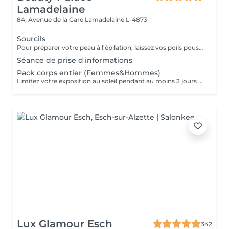
Lamadelaine
84, Avenue de la Gare
Lamadelaine L-4873
Sourcils
Pour préparer votre peau à l'épilation, laissez vos poils pousser pendant au moins deux semaines après le dernier rasage pour assurer une longueur adéquate. Il est également recommandé, mais non indispensable, d'effectuer un gommage doux 24 heures avant la séance pour éliminer les cellules mortes et faciliter l'extraction des poils. Le jour de l'épilation, évitez d'appliquer des crèmes ou des huiles sur la zone concernée afin d'assurer une bonne adhérence de la cire. Enfin, protégez votre peau en évitant l'exposition au soleil ou les séances de bronzage, qui pourraient la rendre plus sensible et irritable.
Séance de prise d'informations
Pack corps entier (Femmes&Hommes)
Limitez votre exposition au soleil pendant au moins 3 jours avant votre séance d'épilation au laser pour protéger votre peau et optimiser les résultats. Rasez la zone à traiter 24 à 48 heures avant la séance. Cette étape permet au laser de cibler efficacement la racine du poil sans brûler les poils en surface. Certaines substances, comme l'isotrétinoïne (à éviter pendant 6 mois), les antibiotiques (à éviter 1 semaine) et les médicaments augmentant la sensibilité à la lumière, peuvent rendre votre peau plus réactive au laser. Assurez-vous d'en parler à votre praticien. Évitez l'utilisation d'auto-bronzants ou de crèmes bronzantes avant le traitement pour garantir une efficacité maximale et une sécurité optimale.
Lux Glamour Esch
342