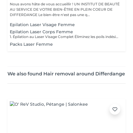
Nous avons hâte de vous accueillir ! UN INSTITUT DE BEAUTÉ
AU SERVICE DE VOTRE BIEN-ÊTRE EN PLEIN COEUR DE
DIFFERDANGE Le bien-être n'est pas une q...
Epilation Laser Visage Femme
Epilation Laser Corps Femme
1. Épilation au Laser Visage Complet Éliminez les poils indésirables du visage grâce à notre épilation au laser sûre et efficace. Nous traitons des zones telles que la lèvre supérieure, le menton, le front et les favoris, pour une peau plus lisse et uniforme. Idéal pour des résultats durables sans irritation. 2. Épilation au Laser Lèvre Supérieure Dites adieu au duvet avec notre épilation au laser ! Un traitement rapide, indolore et efficace pour éliminer les poils indésirables et réduire leur repousse, laissant votre peau douce et sans taches causées par d'autres méthodes d'épilation. 3. Épilation au Laser Aisselles Obtenez des aisselles douces et sans taches grâce à l'épilation au laser ! Ce traitement élimine progressivement les poils indésirables et réduit la nécessité d'une épilation fréquente, offrant confort et praticité au quotidien. 4. Épilation au Laser Bras Complets Dites adieu aux poils sur les bras avec notre technologie d'épilation au laser. Le traitement est sûr et efficace, garantissant une peau lisse et sans irritation causée par les rasoirs ou la cire. 5. Épilation au Laser Demi-Jambes Éliminez les poils de la partie inférieure des jambes avec l'épilation au laser et obtenez une peau lisse plus longtemps. Ce traitement réduit progressivement la repousse des poils, garantissant confort et praticité. 6. Épilation au Laser Jambes Complètes La solution idéale pour des jambes parfaitement lisses ! Notre épilation au laser élimine les poils des cuisses jusqu'aux pieds, garantissant une peau douce et sans irritation. Dites adieu à la cire et aux rasoirs ! 7. Épilation au Laser Maillot Complet Obtenez une peau douce et sans irritation avec l'épilation au laser du maillot complet. Cette méthode moderne élimine les poils de manière progressive, offrant confort et praticité au quotidien. 8. Épilation au Laser Ligne du Maillot Idéal pour celles qui souhaitent garder cette zone soignée sans douleur. L'épilation au laser de la ligne du maillot réduit la repousse des poils et prévient les irritations causées par les méthodes traditionnelles. 9. Épilation au Laser Fesses Éliminez les poils indésirables de la zone des fesses en toute sécurité et efficacité. L'épilation au laser garantit une peau lisse et douce, sans les désagréments des autres méthodes
Packs Laser Femme
We also found Hair removal around Differdange