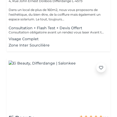
4, Rue John Ernest Dolibois
Differdange L-4573
Dans un local de plus de 160m2, nous vous proposons de
l'esthétique, du bien-être, de la coiffure mais également un
espace solarium. Le tout, toujours...
Consultation + Flash Test + Devis Offert
Consultation obligatoire avant un rendez vous laser Avant tout traitement, nous vous proposons gratuitement un rendez-vous d'information afin de vous apporter toutes les explications utiles et évaluer vos besoins spécifiques. Un flash test est effectué et un devis personnalisé vous est proposé.
Visage Complet
Zone Inter Sourcilière