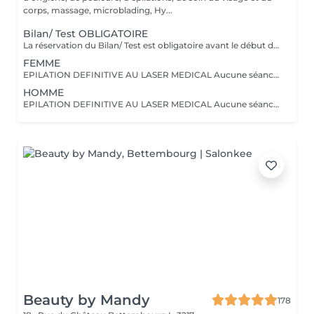
corps, massage, microblading, Hy...
Bilan/ Test OBLIGATOIRE
La réservation du Bilan/ Test est obligatoire avant le début d'un traitement laser. Veuillez venir à ce rendez vous non rasé(e) ni épilé(e) Il est réalisé une fois pour l'ensemble du corps. Le montant du bilan sera déduit de votre première séance. Un dossier est créé comprenant des renseignements nécessaires ainsi que les réglages effectués afin d'avoir un suivi parfait sur l'intégralité de vos séances. Il est impératif le jour du rendez vous de venir non-rasé(e) ou épilé(e) afin de procéder au plus juste à l'évaluation. Nous effectuerons un Flash Test avant de fixer les autres rendez vous. (CECI N'EST PAS UNE SEANCE MAIS UNIQUEMENT UN RENDEZ VOUS EXPLICATIF+TEST) En cas de toute n'hésitez pas à nous contacter au +27517878
FEMME
EPILATION DEFINITIVE AU LASER MEDICAL Aucune séance ne sera faite sans un RDV bilan/ test OBLIGATOIRE OFFRE PLUSIEURS ZONES ! 2 Zones = -20% (sur la zone la moins chère) 3 Zones = -30% (sur la zone la moins chère) 4 Zones = -40% (sur la zone la moins chère) L'épilation laser est une épilation définitive, réalisée avec un laser médical vous assurant un résultat optimal. Pour tout début de traitement merci de réserver un créneaux BILAN/ TEST. Nous nous réservons le droit de refuser/ annuler un rendez vous en cas de contre-indications ou de non-respect des règles pré-traitement. ; Pour tous renseignements merci de nous joindre au +27517878
HOMME
EPILATION DEFINITIVE AU LASER MEDICAL Aucune séance ne sera faite sans un RDV bilan/ test OBLIGATOIRE OFFRE PLUSIEURS ZONES ! 2 Zones = -20% (sur la zone la moins chère) 3 Zones = -30% (sur la zone la moins chère) L'épilation laser est une épilation définitive, réalisée avec un laser médical vous assurant un résultat optimal. Pour tout début de traitement merci de réserver un créneaux BILAN/ TEST. Nous nous réservons le droit de refuser/ annuler un rendez vous en cas de contre-indications ou de non-respect des règles pré-traitement. Pour tous renseignements merci de nous joindre au +27517878
Beauty by Mandy
178