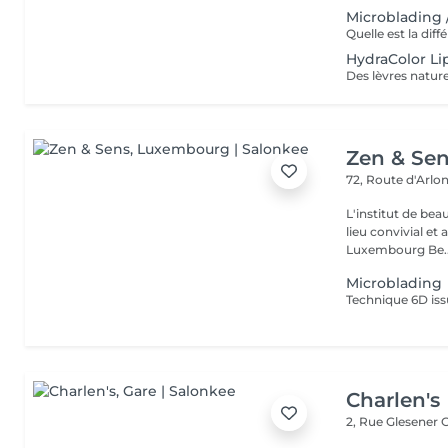
Microblading 
HydraColor Li
Zen & Se
72, Route d'Arlo
L'institut de be
lieu convivial et 
Luxembourg Be..
Microblading
Charlen's
2, Rue Glesener
G