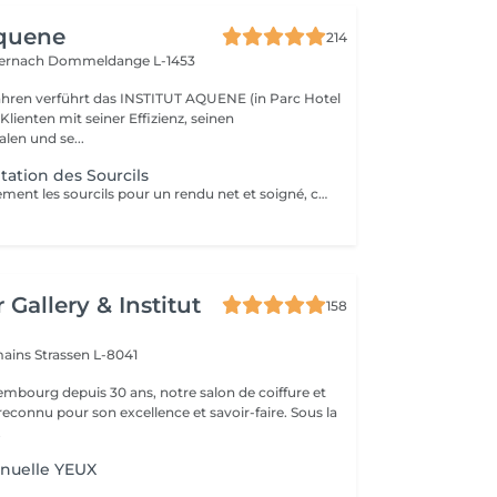
Aquene
214
ternach
Dommeldange L-1453
Jahren verführt das INSTITUT AQUENE (in Parc Hotel
 Klienten mit seiner Effizienz, seinen
len und se...
ation des Sourcils
Redessiner totalement les sourcils pour un rendu net et soigné, cela devient simple avec la micro-pigmentation. Tous les sourcils, qu'ils soient clairsemés, trop courts, trop long ou inexistants trouvent leur courbe parfaite. Les sourcils sont un élément majeur de nos expressions. La micro-pigmentation vous permet de jouir de la forme adéquate pour sublimer vos sourcils.
 Gallery & Institut
158
mains
Strassen L-8041
mbourg depuis 30 ans, notre salon de coiffure et
reconnu pour son excellence et savoir-faire. Sous la
.
nuelle YEUX