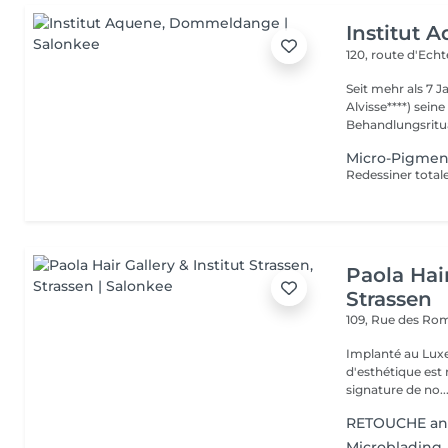
Institut 
120, route d'Ech
Seit mehr als 7 
Alvisse****) seine
Behandlungsritua
Micro-Pigment
Paola Hair
Strassen
109, Rue des Ro
Implanté au Luxe
d'esthétique est 
signature de no..
RETOUCHE an
Microblading