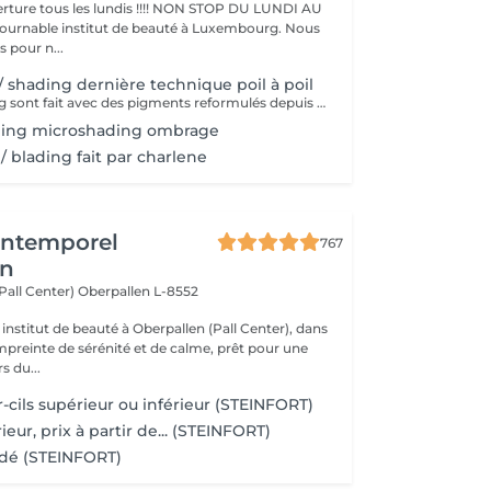
ture tous les lundis !!!! NON STOP DU LUNDI AU
pour n...
/ shading dernière technique poil à poil
Nos microblading sont fait avec des pigments reformulés depuis la loi du 4 janvier 2022 faites nous confiance nous travaillons avec les meilleures marques sur le marché ne vous inquiétez pas pour la couleur et technique on regardera ensemble sur place :) l'épilation au fil est incluse
ding microshading ombrage
/ blading fait par charlene
'Intemporel
767
en
(Pall Center)
Oberpallen L-8552
institut de beauté à Oberpallen (Pall Center), dans
reinte de sérénité et de calme, prêt pour une
s du...
er-cils supérieur ou inférieur (STEINFORT)
ieur, prix à partir de... (STEINFORT)
adé (STEINFORT)