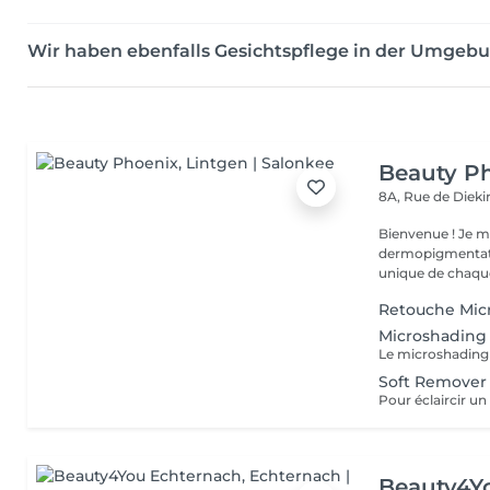
Wir haben ebenfalls Gesichtspflege in der Umgeb
Beauty P
8A, Rue de Diek
Bienvenue ! Je m'appelle Marina. Passionnée par l'esthétique et la
dermopigmentatio
unique de chaque
Retouche Mic
Microshading
Soft Remover
Beauty4Y