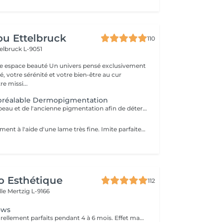
u Ettelbruck
110
elbruck L-9051
 Un univers pensé exclusivement
, votre sérénité et votre bien-être au cur
e missi...
 préalable Dermopigmentation
Évaluation de la peau et de l'ancienne pigmentation afin de déterminer la faisabilité de la Dermopigmentation. Si nécessaire, un détatouage ou un éclaircissement de la pigmentation existante pourra être recommandé avant la procédure.
Réalisé manuellement à l'aide d'une lame très fine. Imite parfaitement les poils naturels pour un résultat hyper-naturel et structuré.
o Esthétique
112
lle
Mertzig L-9166
ows
Des sourcils naturellement parfaits pendant 4 à 6 mois. Effet maquillé léger et élégant, sans engagement lourd. Idéal pour sublimer le regard en toute simplicité.