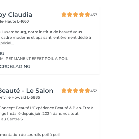
 by Claudia
457
lle-Haute L-1660
e Luxembourg, notre institut de beauté vous
n cadre moderne et apaisant, entièrement dédié à
re bien-être. Spécial...
NG
MI PERMANENT EFFET POIL A POIL
ICROBLADING
eauté - Le Salon
452
onville
Howald L-5885
Expérience Beauté & Bien-Être à
e Installé depuis juin 2024 dans nos tout
au Centre S...
mentation du sourcils poil à poil