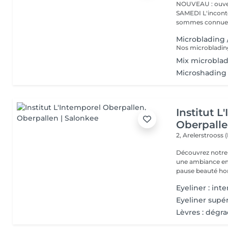
NOUVEAU : ouver
SAMEDI L'incontournable institut de beauté à Luxembourg. Nous
sommes connues 
Microblading 
Mix microbla
Microshading 
Institut L
Oberpall
2, Arelerstrooss 
Découvrez notre 
une ambiance emp
pause beauté hor
Eyeliner : int
Eyeliner supér
Lèvres : dégr