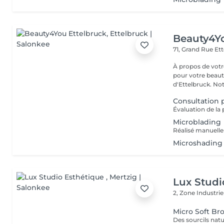
Beauty4Yo
71, Grand Rue
Ett
À propos de votre espace beauté
pour votre beauté
d'Ettelbruck. Notr
Consultation
Microblading
Microshading
Lux Studi
2, Zone Industrie
Micro Soft Br