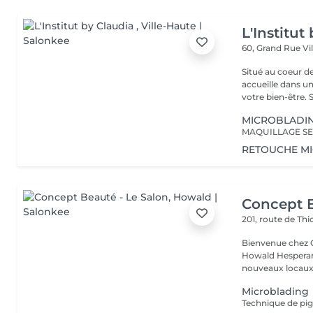
L'Institut
60, Grand Rue
Vi
Situé au coeur d
accueille dans u
vot
MICROBLADI
MAQUILLAGE SE
RETOUCHE M
Concept B
201, route de Thi
Bienvenue chez Concept Beauté L'
Howald Hesperang
nouveaux locaux 
Microblading
Technique de pig