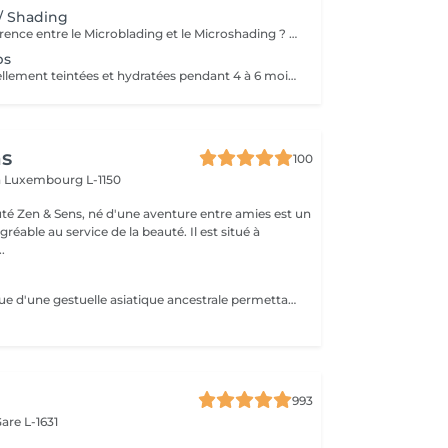
/ Shading
Quelle est la différence entre le Microblading et le Microshading ? Le Microblading est une technique manuelle de maquillage semi-permanent qui imite parfaitement des poils fins et naturels. Idéal pour combler des zones clairsemées ou redessiner la ligne des sourcils tout en conservant un aspect très naturel. Effet « poil à poil ». Le Microshading, en revanche, utilise une technique de pigmentation par pointillé, similaire à un effet d'ombre ou de dégradé maquillé. Il donne un aspect plus doux, poudré et sophistiqué, idéal pour celles qui aiment un effet maquillage subtil mais structuré. Effet « ombré » ou « poudré ». Quelle technique choisir ? Microblading : pour un effet naturel, sourcils peu fournis ou très fins. Microshading : pour un look maquillé, des sourcils plus nets et définis. Technique mixte (combinée) : les deux techniques sont parfois associées pour un résultat sur mesure, avec poils à l'avant et ombrage à la queue du sourcil. Une consultation personnalisée est toujours recommandée pour déterminer la technique la plus adaptée à votre peau, à vos attentes et à votre style. Souhaitez-vous aussi que eu traduza em português ou adaptar para o público do Lux Studio?
ps
Des lèvres naturellement teintées et hydratées pendant 4 à 6 mois. Effet frais, léger et élégant, sans engagement lourd. Idéal pour un résultat naturel au quotidien.
ns
100
n
Luxembourg L-1150
auté Zen & Sens, né d'une aventure entre amies est un
agréable au service de la beauté. Il est situé à
.
Technique 6D issue d'une gestuelle asiatique ancestrale permettant de restructurer vos sourcils pour un résultat poil à poil plus vrai que nature Prenez rendez vous avec notre experte pour conseils et devis personnalisés.
993
are L-1631