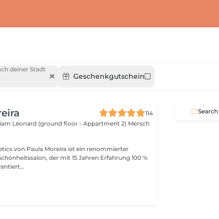
ch deiner Stadt
Geschenkgutschein
eira
Search
114
lliam Léonard (ground floor - Appartment 2)
Mersch
ics von Paula Moreira ist ein renommierter
Schönheitssalon, der mit 15 Jahren Erfahrung 100 %
ntiert...