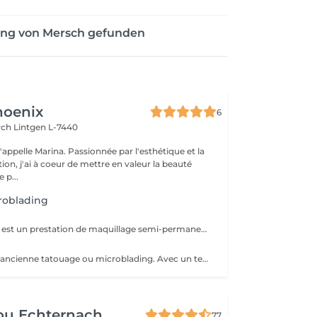
ung von Mersch gefunden
hoenix
6
irch
Lintgen L-7440
n, j'ai à coeur de mettre en valeur la beauté
 p...
roblading
Le microshading est un prestation de maquillage semi-permanent. Pour sublimer votre regard, harmoniser votre ligne de sourcils. Rendu visuel affect poudrée.
Pour éclaircir un ancienne tatouage ou microblading. Avec un technique non invasive pour la peau. No! Laser
ou Echternach
77