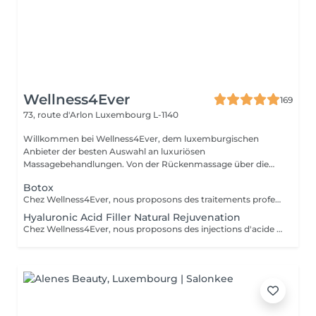
Wellness4Ever
169
73, route d'Arlon
Luxembourg L-1140
Willkommen bei Wellness4Ever, dem luxemburgischen
Anbieter der besten Auswahl an luxuriösen
Massagebehandlungen. Von der Rückenmassage über die
Kerzen...
Botox
Chez Wellness4Ever, nous proposons des traitements professionnels de Botox, exclusivement réalisés par un médecin spécialisé afin de garantir une expertise et une prise en charge optimale. Nos séances de Botox permettent de lisser les rides du front, les pattes d'oie et les rides du lion, offrant un résultat naturel qui sublime votre visage. L'intervention est rapide, nécessite peu de temps de récupération et est effectuée avec précision.
Hyaluronic Acid Filler Natural Rejuvenation
Chez Wellness4Ever, nous proposons des injections d'acide hyaluronique (fillers), réalisées exclusivement par un médecin spécialisé afin de restaurer les volumes, lisser les rides et sublimer les contours du visage. Ce traitement non chirurgical permet de rajeunir efficacement les lèvres, les pommettes, les sillons nasogéniens et l'ovale du visage, offrant un résultat naturel et harmonieux. La procédure est rapide, peu invasive et procure une amélioration immédiate et durable.