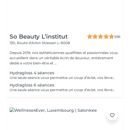
So Beauty L’institut
595
130, Route d'Arlon
Strassen L-8008
Depuis 2019, nos esthéticiennes qualifiées et passionnées vous
accueillent dans un véritable écrin de douceur, entièrement
dédié à votre bien-être et ...
Hydragloss 4 séances
Une seule séance vous permettra un coup d’éclat, vos lèvres seront plus confortables, plus lisses, repulpées avec un peu plus de volume. Pour un résultat durable, l’idéal est de faire ce soin sous forme de cure de 4 à 10 séances. Vos lèvres seront hydratées, libérées de l’inconfort de la sécheresse.
Hydragloss 6 séances
Une seule séance vous permettra un coup d’éclat, vos lèvres seront plus confortables, plus lisses, repulpées avec un peu plus de volume. Pour un résultat durable, l’idéal est de faire ce soin sous forme de cure de 4 à 10 séances.