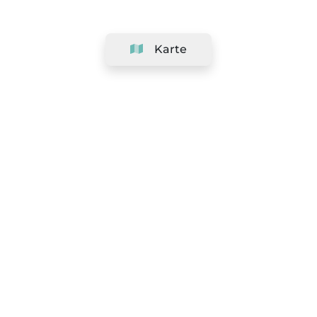
Karte
Unternehmen
Support
Team
&
Jobs
Ihr Geschäft hinzufügen
Rechtlich
Widerrufsrecht ausüben
AGBs