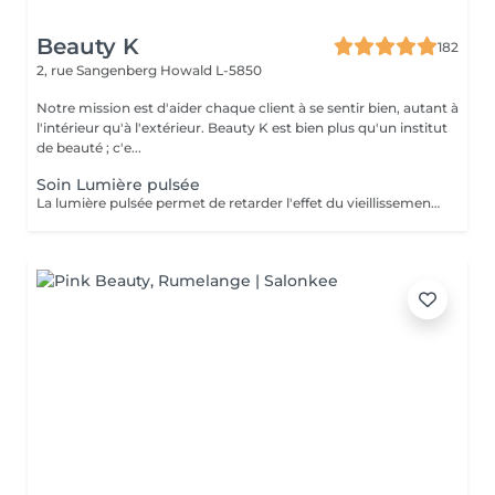
Beauty K
182
2, rue Sangenberg
Howald L-5850
Notre mission est d'aider chaque client à se sentir bien, autant à
l'intérieur qu'à l'extérieur. Beauty K est bien plus qu'un institut
de beauté ; c'e...
Soin Lumière pulsée
La lumière pulsée permet de retarder l'effet du vieillissement cutané. Ce soin photo rajeunissant transforme la lumière en chaleur ce qui stimule la génération de collagène et d'élastines. ATTENTION - Ne pas être sous traitement médicamenteux photo sensibilisant au moment du traitement.