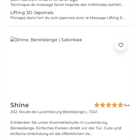
Technique de massage facial inspirée des méthodes esthétiques coréennes, conçue pour travailler en profondeur la peau, les muscles et les ligaments de soutien du visage. Ces structures jouent un rôle essentiel dans la fermeté et le maintien naturel des tissus. Grâce à des manuvres sculptantes, des pressions profondes et la stimulation de points spécifiques, ce soin relance la circulation sanguine et lymphatique, détend les tensions musculaires et revitalise les tissus. Le travail ciblé sur les ligaments de rétention du visage aide à soutenir les tissus, améliorer la tonicité et redessiner l'ovale du visage, pour un effet liftant naturel et un aspect plus jeune et reposé. Bénéfices du soin : - effet liftant naturel - peau plus ferme et tonifiée - contours du visage redéfinis - diminution des tensions et des gonflements - teint plus lumineux et revitalisé.
Lifting 3D Japonais
Plongez dans l'art du soin japonais avec le Massage Lifting 3D, une technique manuelle puissante qui lifte naturellement le visage tout en procurant une détente profonde. Par des gestes précis et dynamiques, ce soin stimule les muscles, redessine les contours, lisse les rides et ravive l'éclat dès la première séance. Formées directement par la créatrice de la méthode venue du Japon, nous vous offrons un soin authentique et hautement efficace, agissant autant sur la beauté du visage que sur l'équilibre global du corps et de l'esprit.
Shine
144
202, Route de Luxembourg
Bereldange L-7241
Entdecken Sie unser Kosmetikstudio in Luxemburg,
Bereledange. Einfaches Parken direkt vor der Tür. Gute und
einfache Anbindung an die öffentlichen Ve...