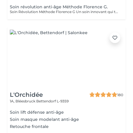
Soin révolution anti-âge Méthode Florence G.
Soin Révolution Méthode Florence G Un soin innovant qui transforme visiblement la qualité de la peau. Le Soin Révolution de la méthode Florence G est un protocole hautement technologique et manuel et 100 % naturel combinant des techniques exclusives de stimulation tissulaire, d'oxygénation cutanée et de remodelage facial. Ce soin nouvelle génération agit en profondeur pour relancer les fonctions naturelles de la peau, améliorer son aspect global et lui redonner toute sa vitalité sans l'abimer, sans douleur et sans éviction sociale. Les bénéfices du soin: - Lisse immédiatement les rides et ridules - Raffermit et redessine les contours du visage - Booste l'éclat et l'oxygénation - Réduit visiblement les signes de fatigue - Améliore la texture de la peau Les effets du soin vont s'accentuer encore pendant 3 à 4 semaines. C'est également un soin fantastique pour travailler les cicatrices (du corps également), les peaux atopiques, vergetures blanches ou violacées. AUCUNE ÉPILATION VISAGE NE POURRA ÊTRE FAITE PENDANT LE SOIN.
L'Orchidée
180
1A, Bléesbruck
Bettendorf L-9359
Soin lift défense anti-âge
Soin masque modelant anti-âge
Retouche frontale