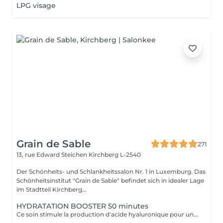
LPG visage
Grain de Sable
271
13, rue Edward Steichen
Kirchberg L-2540
Der Schönheits- und Schlankheitssalon Nr. 1 in Luxemburg. Das
Schönheitsinstitut "Grain de Sable" befindet sich in idealer Lage
im Stadtteil Kirchberg...
HYDRATATION BOOSTER 50 minutes
Ce soin stimule la production d'acide hyaluronique pour une hydratation intense, redonnant à la peau un aspect repulpé et lissé tout en la protégeant des agressions extérieures et du vieillissement cutané.