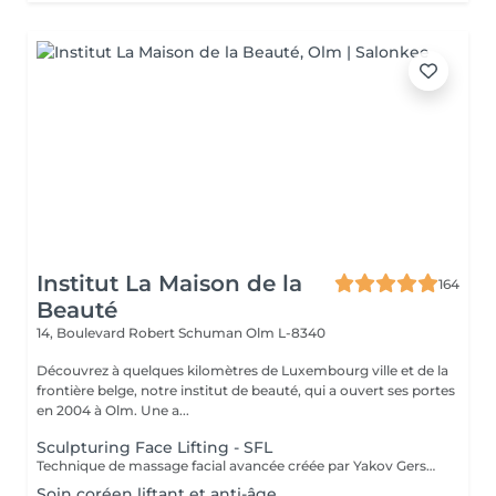
Institut La Maison de la
164
Beauté
14, Boulevard Robert Schuman
Olm L-8340
Découvrez à quelques kilomètres de Luxembourg ville et de la
frontière belge, notre institut de beauté, qui a ouvert ses portes
en 2004 à Olm. Une a...
Sculpturing Face Lifting - SFL
Technique de massage facial avancée créée par Yakov Gershkovich qui travaille en profondeur les muscles du visage, du cou et du décolleté afin de lifter, tonifier et redessiner les contours naturels du visage. Ce massage combine des manuvres externes sculptantes et profondes permettant de relâcher les tensions musculaires, stimuler la circulation et améliorer la fermeté de la peau. Une technique intrabuccale (à l'intérieur de la bouche) peut être intégrée au soin pour un travail musculaire encore plus ciblé. Cette étape reste facultative : si vous préférez ne pas la recevoir, le travail musculaire est intensifié par des manuvres externes. Le tarif du soin reste inchangé. Résultats recherchés : - effet liftant naturel - visage plus sculpté et détendu - amélioration du tonus musculaire - peau plus lumineuse
Soin coréen liftant et anti-âge