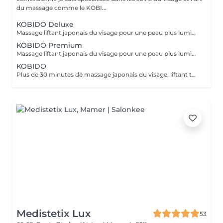
du massage comme le KOBI...
KOBIDO Deluxe
Massage liftant japonais du visage pour une peau plus lumineuse et repulpée, sublimée par l'utilisation d'ustensiles comme le gua-sha, le ridoki, ou encore les ventouses etc...dans le seul but d'optimiser les résultats. Un gommage ou un masque sous LED (en fonction de vos besoins) boosteront les effets du soin pour un visage rayonnant! Les bienfaits du kobido sont appréciables dès la première séance. Les muscles faciaux pétris en profondeur, se tonifient, les cernes et les rides s'amenuisent, l'ovale du visage se raffermit, soulignant des angles plus harmonieux. La peau régénérée apparaît comme défroissée, retapissée. Un drainage en dernière phase contribue à éliminer les toxines et à assainir la peau. Un véritable effet tenseur est ressenti à l'issue du soin pour des traits rehaussés à souhait. L'éventuelle brume de fatigue s'évapore pour faire place à un joli grain de peau qui respire la santé. Le teint s'illumine, un coup de jeune bluffant s'affiche sur une mine radieuse. !!! Pour un résultat plus durable, ce soin est conseillé en cure !!! Demandez conseil à votre esthéticienne.
KOBIDO Premium
Massage liftant japonais du visage pour une peau plus lumineuse et repulpée, personnalisé en fonction de vos besoins grâce à l'utilisation d'ustensiles comme le gua-sha, le ridoki, ou encore les ventouses etc... Les bienfaits du kobido sont appréciables dès la première séance. Les muscles faciaux pétris en profondeur, se tonifient, les cernes et les rides s'amenuisent, l'ovale du visage se raffermit, soulignant des angles plus harmonieux. La peau regénérée apparaît comme défroissée, retapissée. Un drainage en dernière phase contribue à éliminer les toxines et à assainir la peau. Un véritable effet tenseur! !!! Pour un résultat plus durable, ce soin est conseillé en cure !!! Demandez conseil à votre esthéticienne.
KOBIDO
Plus de 30 minutes de massage japonais du visage, liftant tonifiant et repulpant = une vraie gymnastique faciale pour une peau plus lumineuse et une diminution des rides. Les bienfaits du kobido sont appréciables dès la première séance. Les muscles faciaux pétris en profondeur, se tonifient, les cernes et les rides s'amenuisent, l'ovale du visage se raffermit, soulignant des angles plus harmonieux. La peau régénerée apparaît comme défroissée, retapissée. Un véritable effet tenseur! !!! Pour un résultat plus durable, ce soin est conseillé en cure !!! Demandez conseil à votre esthéticienne.
Medistetix Lux
53