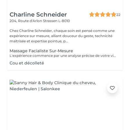
Charline Schneider
22
204, Route d'Arlon
Strassen L-8010
Chez Charline Schneider, chaque soin est pensé comme une
expérience sur mesure, alliant douceur du geste, technicité
maîtrisée et expertise pointue, p...
Massage Facialiste Sur-Mesure
L'expérience commence par une analyse précise de votre visage, prenant en compte la peau, les volumes osseux, graisseux et musculaires, ainsi que les mimiques et expressions qui lui sont propres. Cette expertise nous permet de personnaliser chaque geste, pour répondre aux signes de fatigue, de vieillissement ou simplement pour révéler un teint lumineux et reposé. Selon les besoins de votre peau et de votre morphologie, nous combinons les techniques les plus efficaces : Kobido, Gua Sha, stretching, drainage lymphatique et massage intra-buccal. Chaque séance devient un rituel unique, pensé pour harmoniser les volumes, relâcher les tensions et révéler l'éclat naturel de votre visage. Pour un résultat optimal, le massage facialiste s'apprécie idéalement une fois par mois. Cette régularité stimule la production naturelle de collagène, préserve fermeté et élasticité et agit en profondeur sur la prévention du vieillissement cutané. Les effets sont visibles dès la première séance, et se renforcent séance après séance. Astuce glow : ajoutez une séance de LED juste après le massage. La lumière rouge booste la production de collagène et d'elastine responsable de la fermeté et de l'élasticité de la peau. Pour un grand jour mariage, shooting, évènement, prévoir la séance 24 à 48 h avant, pour un visage reposé, repulpé, naturellement lumineux.
Cou et décolleté