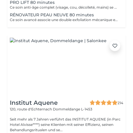
PRO LIFT 80 minutes
Ce soin anti-âge complet (visage, cou, décolleté, mains) se distingue par sa combinaison unique d'exfoliations, de stimulation cellulaire mécanique et de manoeuvres facialistes exclusives. Il uniformise et illumine le teint, tout en liftant et redessinant les contours du visage. En comblant visiblement les rides et en renforçant la fermeté de la peau, ce soin révèle un épiderme plus lisse, lifté et rajeuni.
RÉNOVATEUR PEAU NEUVE 80 minutes
Ce soin avancé associe une double exfoliation mécanique et chimique du visage et du cou, permettant un nettoyage en profondeur de l'épiderme. Il favorise l'élimination des toxines et stimule le renouvellement cellulaire pour retrouver une peau saine, uniforme et lumineuse.
Institut Aquene
214
120, route d'Echternach
Dommeldange L-1453
Seit mehr als 7 Jahren verführt das INSTITUT AQUENE (in Parc
Hotel Alvisse****) seine Klienten mit seiner Effizienz, seinen
Behandlungsritualen und se...