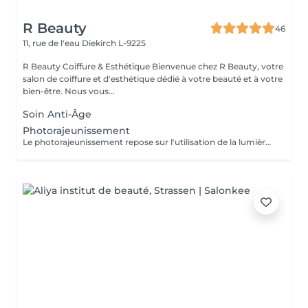
R Beauty
46
11, rue de l'eau
Diekirch L-9225
R Beauty Coiffure & Esthétique Bienvenue chez R Beauty, votre
salon de coiffure et d'esthétique dédié à votre beauté et à votre
bien-être. Nous vous...
Soin Anti-Âge
Photorajeunissement
Le photorajeunissement repose sur l'utilisation de la lumière pulsée pour stimuler la production de collagène et raviver l'éclat du teint. Il atténue les taches, les rougeurs et les irrégularités de la peau tout en améliorant sa texture.