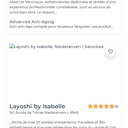
Alison et Véronique, esthéticiennes diplômées et dotées d'une
expérience professionnelle considérable, sont au service de
votre bien-être. Le respect...
Advanced Anti-Aging
Soin anti-âge complet pour les peaux fatiguées. Les produits pénètrent en profondeur grâce au Sono Lifter (ultrasons). Il permet de lutter contre les rides et les cicatrices d'acné. L'Oxy Booster rafraîchit la peau et atténue les signes de fatigue, même au niveau du contour des yeux, pour un regard illuminé.
Layoshi by Isabelle
66
141, Route de Trèves
Niederanven L-6940
...Riche de mes 20 années d'expérience, Facialiste et Bio-
esthéticienne je suis spécialisée dans les soins du visage et l'art