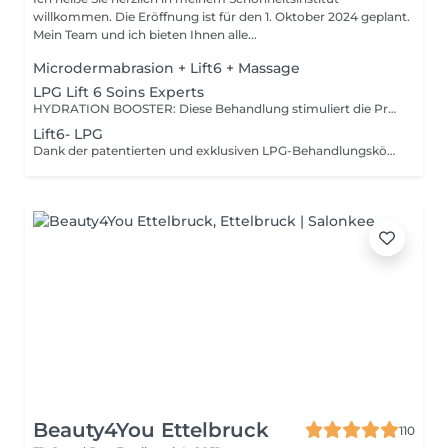
willkommen. Die Eröffnung ist für den 1. Oktober 2024 geplant.
Mein Team und ich bieten Ihnen alle...
Microdermabrasion + Lift6 + Massage
LPG Lift 6 Soins Experts
HYDRATION BOOSTER: Diese Behandlung stimuliert die Produktion von Hyaluronsäure und belebt die Mikrozirkulation, um die Haut intensiv mit Feuchtigkeit zu versorgen, aufzupolstern und zu glätten und sie gleichzeitig vor äußeren Einflüssen und Hautalterung zu schützen. NEUE HAUT: Dank eines doppelten mechanischen und chemischen Peelings von Gesicht und Hals reinigt diese Behandlung gründlich und leitet Giftstoffe ab, um eine gesunde, gleichmäßige, strahlende Haut und erholte Gesichtszüge zu erhalten. ZELLULÄRE REGENERATION: Diese großartige, umfassende Anti-Aging-Behandlung (Gesicht, Hals, Hände) stimuliert die Meridiane, um die Ausscheidung von Giftstoffen und die Zirkulation von Energieflüssen zu fördern, peelt die Haut, um den Teint zu glätten und aufzuhellen, und fördert die Zellregeneration, um Falten aufzufüllen und strafft die Haut.
Lift6- LPG
Dank der patentierten und exklusiven LPG-Behandlungsköpfe stimuliert die Endermologie-Technik die Haut sanft, um die ruhende Zellaktivität auf natürliche Weise, ohne Schmerzen und ohne Nebenwirkungen zu reaktivieren. Die so erweckten Zielzellen führen von innen heraus eine echte Metamorphose der Haut durch und sorgen so für sichtbare Anti-Aging-Ergebnisse. Der mit sequenzieller motorisierter Ventiltechnologie ausgestattete LPG-Behandlungskopf stimuliert die Fibroblasten (Jugendzellen), die dann die Produktion von natürlichem Kollagen, Elastin und Hyaluronsäure wieder in Gang setzen, Substanzen, die für die Festigkeit, das Volumen und die Geschmeidigkeit der Haut unerlässlich sind.
Beauty4You Ettelbruck
110