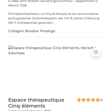
5, Allée John William Léonard (ground floor - Appartment 2)
Mersch 7526
PM MasterAesthetics von Paula Moreira ist ein renommierter
portugiesischer Schönheitssalon, der mit 15 Jahren Erfahrung
100 % Zufriedenheit garantiert...
Collagen Booster Prestige
Espace thérapeutique
61
Cinq éléments
2, Am Kaesch
Mersch L-7593