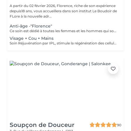
A partir du 02 février 2026, Florence, riche de son expérience
depuis18 ans, vous accueillera dans son institut Le Boudoir de
FLore à la nouvelle adr...
Anti-âge -"Florence"
Ce soin est dédié à toutes les femmes et les hommes qui souhaitent des résultats dès la première séance et surtout pour celles et ceux qui souffrent de leurs rides profondes. Riche de mes expériences professionnelles depuis plus de 12 ans en institut, j'ai décidé de créer mes propres protocoles de soin. Ce soin allie plusieurs techniques, dont la madérothérapie et la luminothérapie. A ces techniques j'applique tout au long du soin des concentrés de produits performants de marque médicale esthétique. Les résultats sont ainsi visibles dès la première séance.
Visage + Cou + Mains
Soin Réjuvénation par IPL, stimule la régénération des cellules de collagène et atténue les taches pigmentaires
Soupçon de Douceur
90