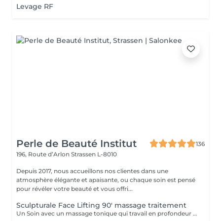
Levage RF
Perle de Beauté Institut
136
196, Route d’Arlon
Strassen L-8010
Depuis 2017, nous accueillons nos clientes dans une
atmosphère élégante et apaisante, ou chaque soin est pensé
pour révéler votre beauté et vous offri...
Sculpturale Face Lifting 90' massage traitement
Un Soin avec un massage tonique qui travail en profondeur les muscles de votre visage en interne et en externe. RESULTATS: - Rajeunissement naturel sans injections - Amélioration du tonus musculaire (fitness passif du visage) - Action drainage, detoxication - Enrichissement en oxygène - Amélioration de la microcirculation - Disparition de double menton - La peau devient plus lisse et plus élastique