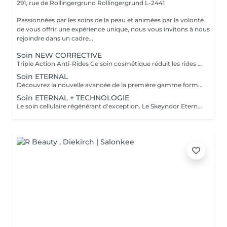
291, rue de Rollingergrund
Rollingergrund L-2441
Passionnées par les soins de la peau et animées par la volonté
de vous offrir une expérience unique, nous vous invitons à nous
rejoindre dans un cadre...
Soin NEW CORRECTIVE
Triple Action Anti-Rides Ce soin cosmétique réduit les rides profondes et les rides d'expression rapidement et efficacement. L'innovante combinaison de trois mécanismes d'action dans un même soin ( Nouveau pouvoir Peeling, Effet combleur plus puissant et effet décontractant plus puissant ) produisent un effet lissant sur les rides les plus profondes. Les rides disparaissent naturellement et progressivement dès la première séance
Soin ETERNAL
Découvrez la nouvelle avancée de la première gamme formulée à partir de cellules souches végétales. Le soin ETERNAL stimule la régénération de toutes les couches de la peau et inverse le processus de vieillissement cellulaire. Sa combinaison de cellules souches végétales stimulent les cellules souches dermo-épidermiques et hypodermiques de la peau, essentielles au maintient de la densité et de l'épaisseur d'une peau jeune. Une peau rajeunie et redensifiée
Soin ETERNAL + TECHNOLOGIE
Le soin cellulaire régénérant d'exception. Le Skeyndor Eternal stimule la vitalité et la longévité des cellules grâce à la puissance des cellules souches végétales et d'actifs hautement nourrissants. Associé à une technologie avancée au choix, ce soin agit en profondeur pour régénérer, raffermir et redonner éclat à la peau. Peau plus ferme, dense et nourrie en profondeur. Rides et ridules visiblement atténuées, teint éclatant, lumineux et revitalisant. Effet jeunesse visible dès la 1 séance Idéal pour: Peaux matures, sèches ou en perte de densité Teints ternes ou fatigués En cure pour un résultat jeunesse durable