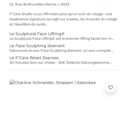
22, Rue de Bruxelles
Mamer L-8223
F'Care Studio vous offre bien plus qu'un soin du visage : une
expérience signature qui agit sur la peau, les muscles du visage
et l'équilibre du systè...
Le Sculptural Face Lifting®
Le Sculptural Face Lifting® est le premier lifting facial non invasif qui redonne au visage une apparence jeune et naturelle. Découvrez cette méthode de rajeunissement innovante qui combine des techniques manuelles sculptantes, drainantes et le massage intrabuccal pour repositionner les volumes et lifter naturellement la peau. Pour qui ? Pour toutes les femmes à la recherche de thérapies naturelles et non invasives pour corriger le relâchement du cou et de l'ovale du visage, l'apparence du sillon nasogénien, la perte de volume au niveau des lèvres, des joues et des pommettes et l'affaissement de la paupière supérieure. Bénéfices : Effet liftant immédiat ! Les contours du visage sont plus nets, les lèvres plus pulpeuses, les rides péribuccales sont atténuées. Le sillon nasogénien est repulpé. Les joues et les pommettes retrouvent leur galbe. Le regard est plus ouvert. Déroulement du soin : - Diagnostic - Nettoyage de la peau - Massage profond des muscles du visage, du cou et du décolleté - Massage intrabuccal - Recommandation personnalisée En complément de votre soin, nous vous conseillons une séance de thérapie LED anti-âge de 20 minutes (+25€) Durée et tarifs : Soin (45 minutes) : 120€ Soin (60 minutes) : 160€ Prévoyez dans votre agenda 15 minutes additionnelles pour l'installation et le départ de la cabine. Lieu : F'Care Studio, 22 rue de Bruxelles, 8223 Mamer (Luxembourg). Accès facile en bus, en train et en voiture. Une place de parking est à votre disposition, juste à côté du bâtiment.
Le Face Sculpting drainant
Découvrez le soin Face Sculpting drainant, un soin complet spécialement conçu pour rétablir l'équilibre de la peau, chasser les gonflements et sculpter le visage. Pour qui ? Pour affiner et sculpter le visage, renforcer la barrière cutanée de toutes les peaux et tout particulièrement des peaux sensibles, sujettes au manque d'éclat, aux imperfections, aux rougeurs, à la rosacée. Bénéfices : Le grain de peau est lisse. Immédiatement après le soin, la peau est saine et radieuse. Elle retrouve sa vitalité. Elle respire. Déroulement du soin: Nettoyage profond de la peau Massage drainant et modelage du visage pour relancer la microcirculation, le renouvellement cellulaire, défatiguer le regard, redessiner les contour des visage. Durée : Soin modelage (60 minutes) : 160€ Lieu : F'Care Studio, 22 rue de Bruxelles, 8223 Mamer, Luxembourg (place de parking privée) Ajoutez 15 minutes à la durée du soin pour l'installation et le départ de la cabine.
Le F'Care Reset Express
30 minutes Soin sur chaise - 30€ Relâche Décongestionne Ravive l'éclat Le F'Care Reset Express est une véritable pause bien-être conçue pour relâcher les tensions accumulées dans le haut du corps et redonner instantanément de l'éclat au visage. Installée confortablement sur une chaise ergonomique et sans avoir besoin de vous changer, profitez d'un massage ciblé de la nuque, des épaules, du crâne et du visage. Grâce à des manuvres précises inspirées des techniques facialistes, ce soin libère les tensions musculaires, stimule la microcirculation et réveille les traits fatigués. En seulement 30 minutes, le visage paraît plus détendu, le regard plus ouvert et l'esprit retrouve calme et clarté. Pour qui ? Idéal si vous manquez de temps, travaillez de longues heures devant un écran, ressentez des tensions dans la nuque ou souhaitez retrouver un visage reposé avant un rendez-vous, un événement ou simplement au cours de votre journée. Les bienfaits : Relâche les tensions de la nuque, des épaules et de la mâchoire. Défatigue les traits et illumine le teint. Stimule la circulation et le drainage naturel. Procure une sensation immédiate de légèreté et de détente. Offre une pause revitalisante sans huile et sans se déshabiller. Le petit reset qui fait toute la différence. Lieu : F'Care Studio, 22 rue de Bruxelles à Mamer (Luxembourg). Place de parking privative.